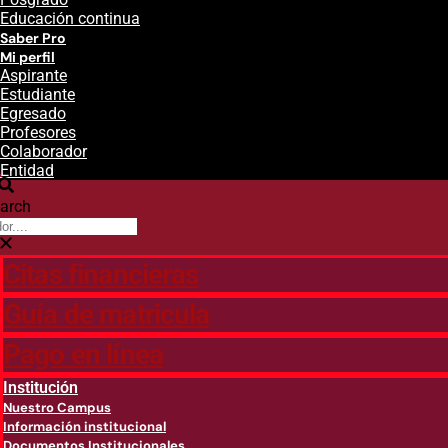
Educación continua
Saber Pro
Mi perfil
Aspirante
Estudiante
Egresado
Profesores
Colaborador
Entidad
arch
Citas financieras
Guía de matricula
Pago en línea
Institución
Nuestro Campus
Información institucional
Documentos Institucionales