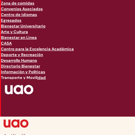
Zona de comidas
Convenios Asociados
Centro de Idiomas
Egresados
Bienestar Universitario
Arte y Cultura
Bienestar en Linea
CASA
Centro para la Excelencia Académica
Deporte y Recreación
Desarrollo Humano
Directorio Bienestar
Información y Políticas
Transporte y Movilidad