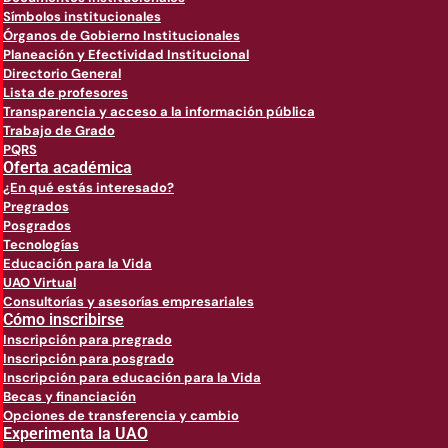
Símbolos institucionales
Órganos de Gobierno Institucionales
Planeación y Efectividad Institucional
Directorio General
Lista de profesores
Transparencia y acceso a la información pública
Trabajo de Grado
PQRS
Oferta académica
¿En qué estás interesado?
Pregrados
Posgrados
Tecnologías
Educación para la Vida
UAO Virtual
Consultorías y asesorías empresariales
Cómo inscribirse
Inscripción para pregrado
Inscripción para posgrado
Inscripción para educación para la Vida
Becas y financiación
Opciones de transferencia y cambio
Experimenta la UAO