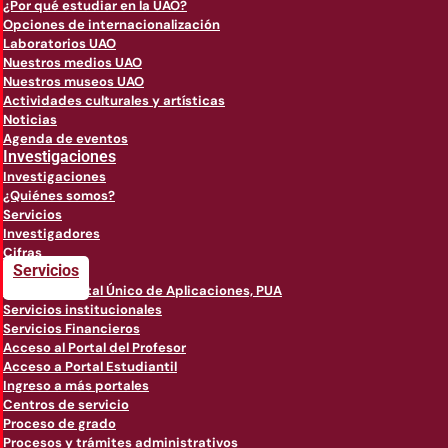
¿Por qué estudiar en la UAO?
Opciones de internacionalización
Laboratorios UAO
Nuestros medios UAO
Nuestros museos UAO
Actividades culturales y artísticas
Noticias
Agenda de eventos
Investigaciones
Investigaciones
¿Quiénes somos?
Servicios
Investigadores
Cifras
Servicios
Acceso a Portal Único de Aplicaciones, PUA
Servicios institucionales
Servicios Financieros
Acceso al Portal del Profesor
Acceso a Portal Estudiantil
Ingreso a más portales
Centros de servicio
Proceso de grado
Procesos y trámites administrativos