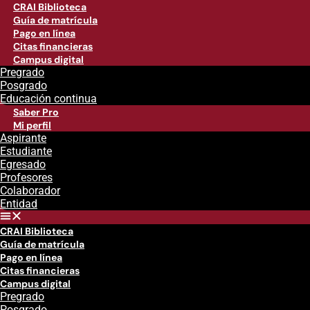
CRAI Biblioteca
Guía de matrícula
Pago en línea
Citas financieras
Campus digital
Pregrado
Posgrado
Educación continua
Saber Pro
Mi perfil
Aspirante
Estudiante
Egresado
Profesores
Colaborador
Entidad
CRAI Biblioteca
Guía de matrícula
Pago en línea
Citas financieras
Campus digital
Pregrado
Posgrado