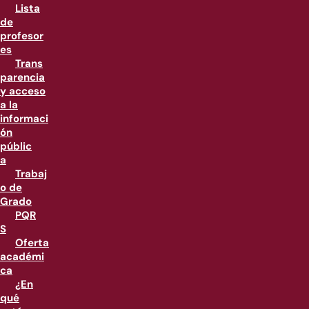
Lista
de
profesor
es
Trans
parencia
y acceso
a la
informaci
ón
públic
a
Trabaj
o de
Grado
PQR
S
Oferta
académi
ca
¿En
qué