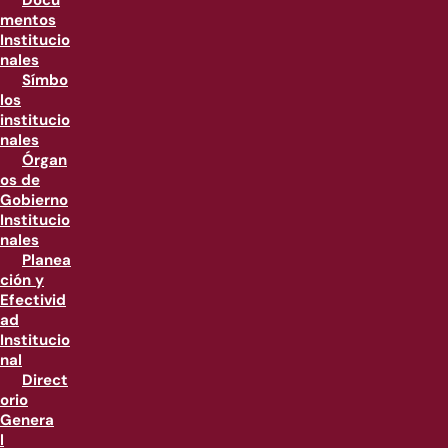
Docu
mentos
Institucio
nales
Símbo
los
institucio
nales
Órgan
os de
Gobierno
Institucio
nales
Planea
ción y
Efectivid
ad
Institucio
nal
Direct
orio
Genera
l