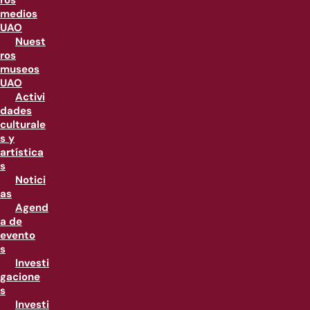
ros
medios
UAO
Nuest
ros
museos
UAO
Activi
dades
culturale
s y
artística
s
Notici
as
Agend
a de
evento
s
Investi
gacione
s
Investi