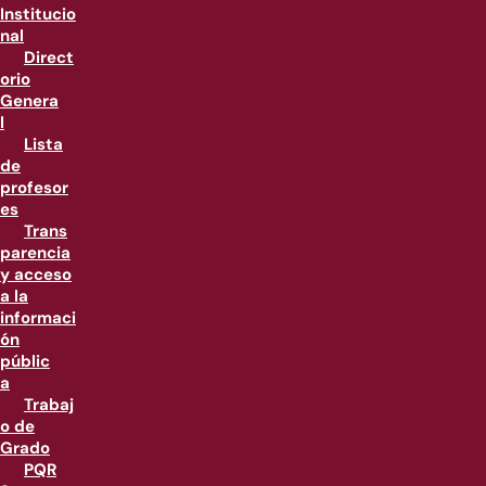
Institucio
nal
Direct
orio
Genera
l
Lista
de
profesor
es
Trans
parencia
y acceso
a la
informaci
ón
públic
a
Trabaj
o de
Grado
PQR