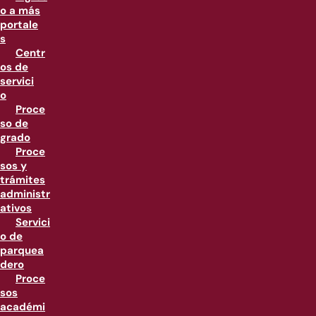
o a más
portale
s
Centr
os de
servici
o
Proce
so de
grado
Proce
sos y
trámites
administr
ativos
Servici
o de
parquea
dero
Proce
sos
académi