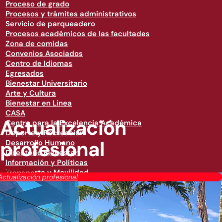
Proceso de grado
Procesos y trámites administrativos
Servicio de parqueadero
Procesos académicos de las facultades
Zona de comidas
Convenios Asociados
Centro de Idiomas
Egresados
Bienestar Universitario
Arte y Cultura
Bienestar en Linea
CASA
Actualización
Centro para la Excelencia Académica
Deporte y Recreación
profesional
Desarrollo Humano
Directorio Bienestar
Información y Políticas
Egresados
Transporte y Movilidad
Actualización profesional