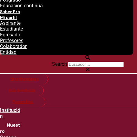
Educación continua
Saber Pro
Mi perfil
Aspirante
Estudiante
Egresado
Profesores
Colaborador
Entidad
Search
Citas financieras
Guía de matricula
Pago en línea
Institució
n
Nuest
ro