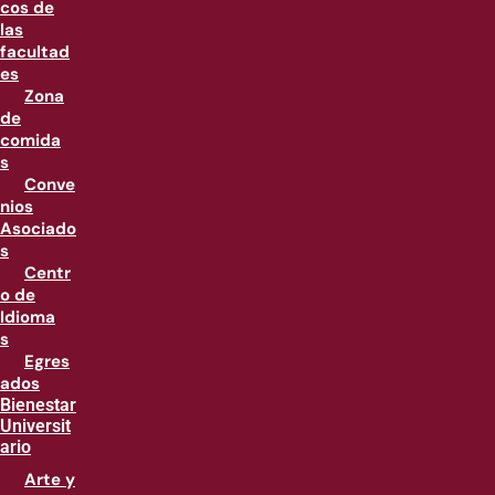
cos de
las
facultad
es
Zona
de
comida
s
Conve
nios
Asociado
s
Centr
o de
Idioma
s
Egres
ados
Bienestar
Universit
ario
Arte y