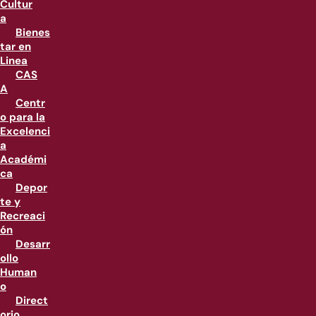
Cultur
a
Bienes
tar en
Linea
CAS
A
Centr
o para la
Excelenci
a
Académi
ca
Depor
te y
Recreaci
ón
Desarr
ollo
Human
o
Direct
orio