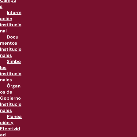
Campu
s
Inform
ación
institucio
nal
Docu
mentos
Institucio
nales
Símbo
los
institucio
nales
Órgan
os de
Gobierno
Institucio
nales
Planea
ción y
Efectivid
ad