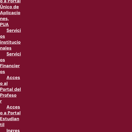
o a Portal
Único de
Aplicacio
nes,
PUA
Servici
os
institucio
nales
Servici
os
Financier
os
Acces
o al
Portal del
Profeso
r
Acces
o a Portal
Estudian
til
Ingres