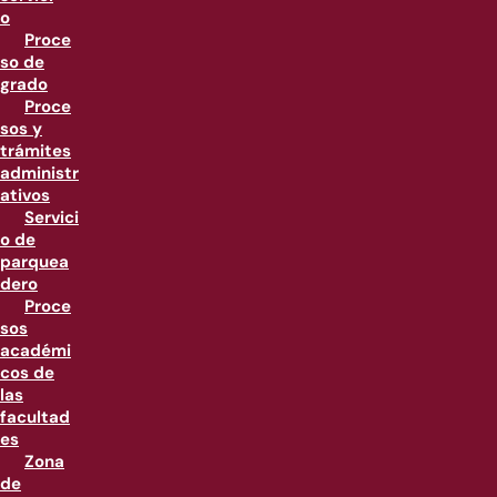
o
Proce
so de
grado
Proce
sos y
trámites
administr
ativos
Servici
o de
parquea
dero
Proce
sos
académi
cos de
las
facultad
es
Zona
de