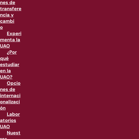
nes de
transfere
ncia y
cambi
o
Experi
menta la
UAO
¿Por
qué
estudiar
en la
UAO?
Opcio
nes de
internaci
onalizaci
ón
Labor
atorios
UAO
Nuest