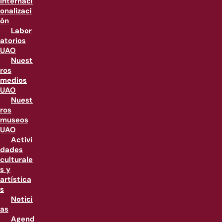
internaci
onalizaci
ón
Labor
atorios
UAO
Nuest
ros
medios
UAO
Nuest
ros
museos
UAO
Activi
dades
culturale
s y
artística
s
Notici
as
Agend