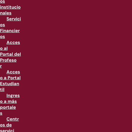
os
institucio
nales
Servici
os
Financier
os
Acces
o al
Portal del
Profeso
r
Acces
o a Portal
Estudian
til
Ingres
o a más
portale
s
Centr
os de
servici