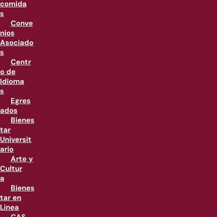
comida
s
Conve
nios
Asociado
s
Centr
o de
Idioma
s
Egres
ados
Bienes
tar
Universit
ario
Arte y
Cultur
a
Bienes
tar en
Linea