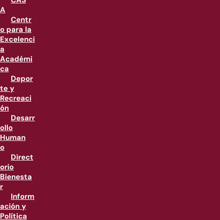
CAS
A
Centr
o para la
Excelenci
a
Académi
ca
Depor
te y
Recreaci
ón
Desarr
ollo
Human
o
Direct
orio
Bienesta
r
Inform
ación y
Política