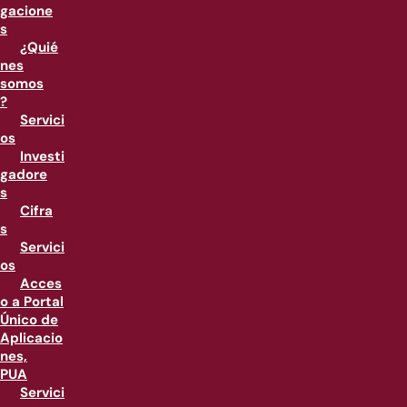
gacione
s
¿Quié
nes
somos
?
Servici
os
Investi
gadore
s
Cifra
s
Servici
os
Acces
o a Portal
Único de
Aplicacio
nes,
PUA
Servici