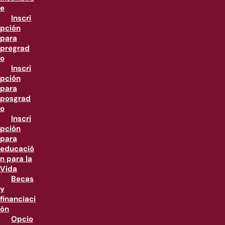
e
Inscri
pción
para
pregrad
o
Inscri
pción
para
posgrad
o
Inscri
pción
para
educació
n para la
Vida
Becas
y
financiaci
ón
Opcio