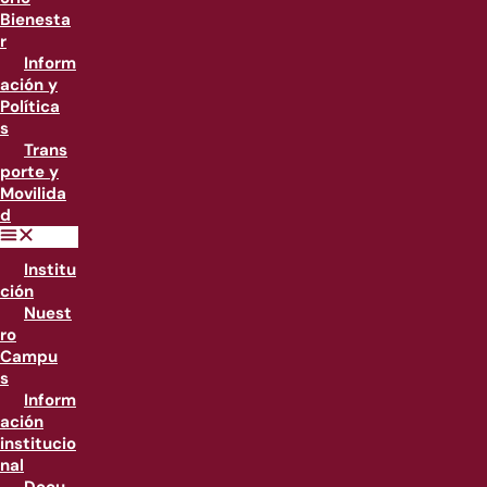
Bienesta
r
Inform
ación y
Política
s
Trans
porte y
Movilida
d
Institu
ción
Nuest
ro
Campu
s
Inform
ación
institucio
nal