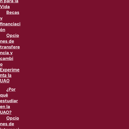
n para la
Vida
Becas
y
financiaci
ón
Opcio
nes de
transfere
ncia y
cambi
o
Experime
nta la
UAO
¿Por
qué
estudiar
en la
UAO?
Opcio
nes de