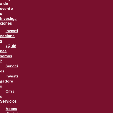
a de
evento
s
Investiga
ciones
Investi
gacione
s
¿Quié
nes
somos
?
Servici
os
Investi
gadore
s
Cifra
s
Servicios
Acces