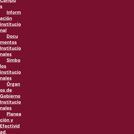
Campu
s
Inform
ación
institucio
nal
Docu
mentos
Institucio
nales
Símbo
los
institucio
nales
Órgan
os de
Gobierno
Institucio
nales
Planea
ción y
Efectivid
ad