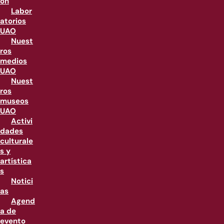
ón
Labor
atorios
UAO
Nuest
ros
medios
UAO
Nuest
ros
museos
UAO
Activi
dades
culturale
s y
artística
s
Notici
as
Agend
a de
evento