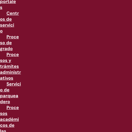
portale
s
Centr
os de
servici
o
Proce
so de
grado
Proce
sos y
trámites
administr
ativos
Servici
o de
parquea
dero
Proce
sos
académi
cos de
las