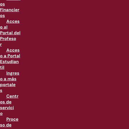
os
Financier
os
Acces
o al
Portal del
Profeso
r
Acces
o a Portal
Estudian
til
Ingres
o a más
portale
s
Centr
os de
servici
o
Proce
so de