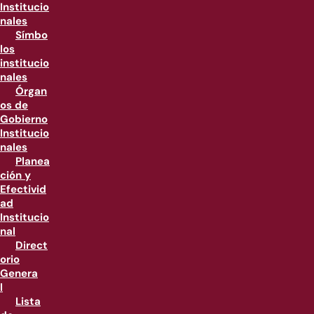
Institucio
nales
Símbo
los
institucio
nales
Órgan
os de
Gobierno
Institucio
nales
Planea
ción y
Efectivid
ad
Institucio
nal
Direct
orio
Genera
l
Lista