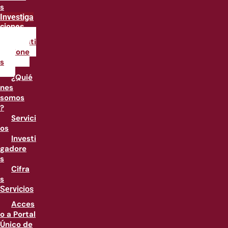
s
Investiga
ciones
Investi
gacione
s
¿Quié
nes
somos
?
Servici
os
Investi
gadore
s
Cifra
s
Servicios
Acces
o a Portal
Único de