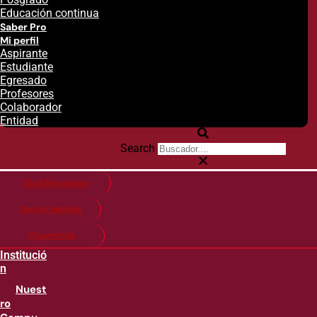
Educación continua
Saber Pro
Mi perfil
Aspirante
Estudiante
Egresado
Profesores
Colaborador
Entidad
Search
Citas financieras
Guía de matricula
Pago en línea
Institució
n
Nuest
ro