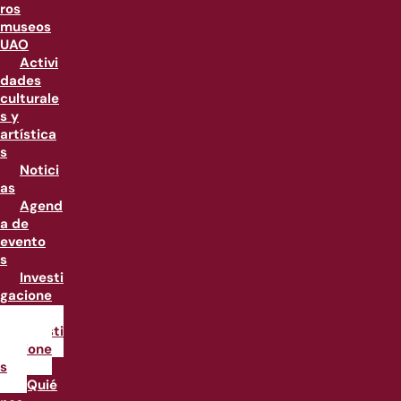
ros
museos
UAO
Activi
dades
culturale
s y
artística
s
Notici
as
Agend
a de
evento
s
Investi
gacione
s
Investi
gacione
s
¿Quié