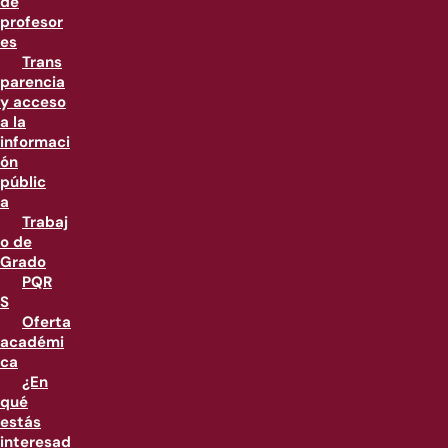
de
profesor
es
Trans
parencia
y acceso
a la
informaci
ón
públic
a
Trabaj
o de
Grado
PQR
S
Oferta
académi
ca
¿En
qué
estás
interesad