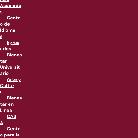
Asociado
s
Centr
o de
Idioma
s
Egres
ados
Bienes
tar
Universit
ario
Arte y
Cultur
a
Bienes
tar en
Linea
CAS
A
Centr
o para la