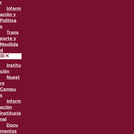
r
Inform
ación y
Política
s
Trans
porte y
Movilida
d
Institu
ción
Nuest
ro
Campu
s
Inform
ación
institucio
nal
Docu
mentos