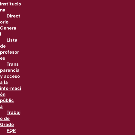
Institucio
nal
Direct
orio
Genera
l
Lista
de
profesor
es
Trans
parencia
y acceso
a la
informaci
ón
públic
a
Trabaj
o de
Grado
PQR