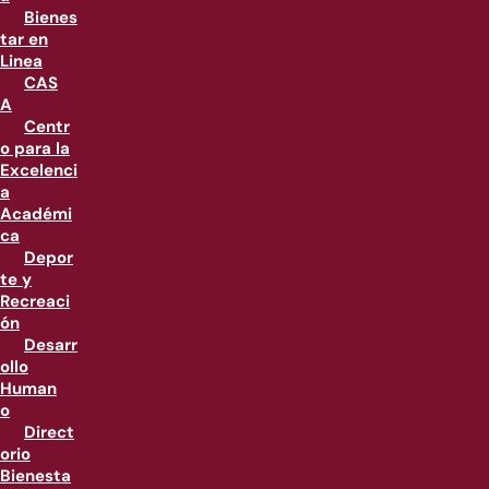
Bienes
tar en
Linea
CAS
A
Centr
o para la
Excelenci
a
Académi
ca
Depor
te y
Recreaci
ón
Desarr
ollo
Human
o
Direct
orio
Bienesta