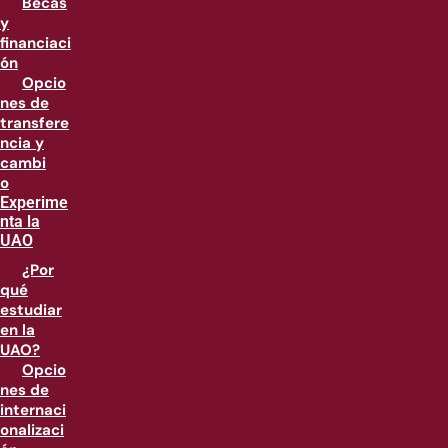
Becas
y
financiaci
ón
Opcio
nes de
transfere
ncia y
cambi
o
Experime
nta la
UAO
¿Por
qué
estudiar
en la
UAO?
Opcio
nes de
internaci
onalizaci