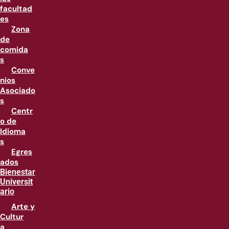
facultad
es
Zona
de
comida
s
Conve
nios
Asociado
s
Centr
o de
Idioma
s
Egres
ados
Bienestar
Universit
ario
Arte y
Cultur
a