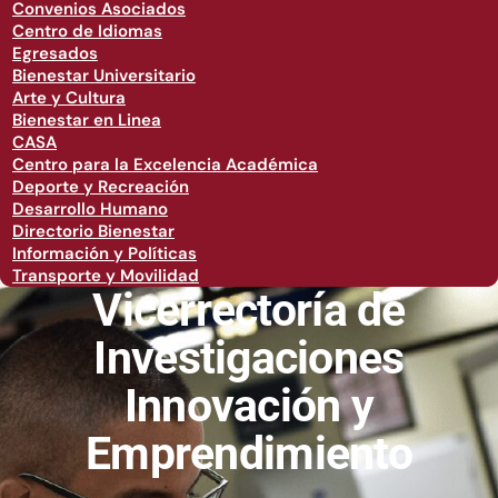
Convenios Asociados
Centro de Idiomas
Egresados
Bienestar Universitario
Arte y Cultura
Bienestar en Linea
CASA
Centro para la Excelencia Académica
Deporte y Recreación
Desarrollo Humano
Directorio Bienestar
Información y Políticas
Transporte y Movilidad
Vicerrectoría de
Investigaciones
Innovación y
Emprendimiento