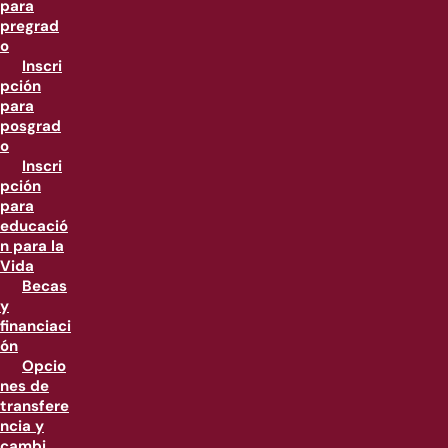
para
pregrad
o
Inscri
pción
para
posgrad
o
Inscri
pción
para
educació
n para la
Vida
Becas
y
financiaci
ón
Opcio
nes de
transfere
ncia y
cambi