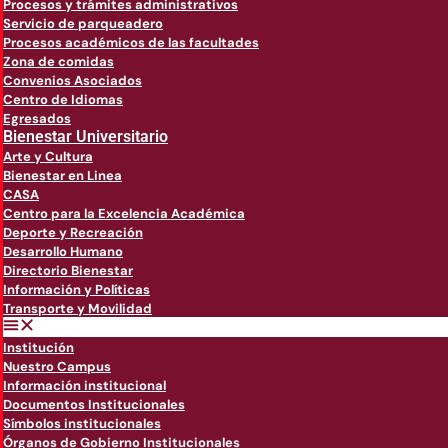
Procesos y trámites administrativos
Servicio de parqueadero
Procesos académicos de las facultades
Zona de comidas
Convenios Asociados
Centro de Idiomas
Egresados
Bienestar Universitario
Arte y Cultura
Bienestar en Linea
CASA
Centro para la Excelencia Académica
Deporte y Recreación
Desarrollo Humano
Directorio Bienestar
Información y Políticas
Transporte y Movilidad
Institución
Nuestro Campus
Información institucional
Documentos Institucionales
Símbolos institucionales
Órganos de Gobierno Institucionales