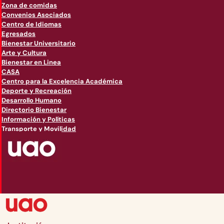
Zona de comidas
Convenios Asociados
Centro de Idiomas
Egresados
Bienestar Universitario
Arte y Cultura
Bienestar en Linea
CASA
Centro para la Excelencia Académica
Deporte y Recreación
Desarrollo Humano
Directorio Bienestar
Información y Políticas
Transporte y Movilidad