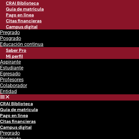
CRAI Biblioteca
Guía de matrícula
Pago en línea
Citas financieras
Campus digital
Pregrado
Posgrado
Educación continua
Saber Pro
Mi perfil
Aspirante
Estudiante
Egresado
Profesores
Colaborador
Entidad
CRAI Biblioteca
Guía de matrícula
Pago en línea
Citas financieras
Campus digital
Pregrado
Posgrado