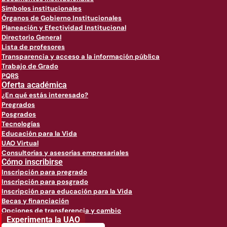
Símbolos institucionales
Órganos de Gobierno Institucionales
Planeación y Efectividad Institucional
Directorio General
Lista de profesores
Transparencia y acceso a la información pública
Trabajo de Grado
PQRS
Oferta académica
¿En qué estás interesado?
Pregrados
Posgrados
Tecnologías
Educación para la Vida
UAO Virtual
Consultorías y asesorías empresariales
Cómo inscribirse
Inscripción para pregrado
Inscripción para posgrado
Inscripción para educación para la Vida
Becas y financiación
Opciones de transferencia y cambio
Experimenta la UAO