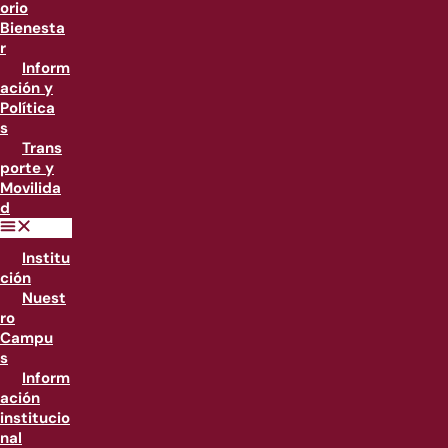
orio
Bienesta
r
Inform
ación y
Política
s
Trans
porte y
Movilida
d
Institu
ción
Nuest
ro
Campu
s
Inform
ación
institucio
nal