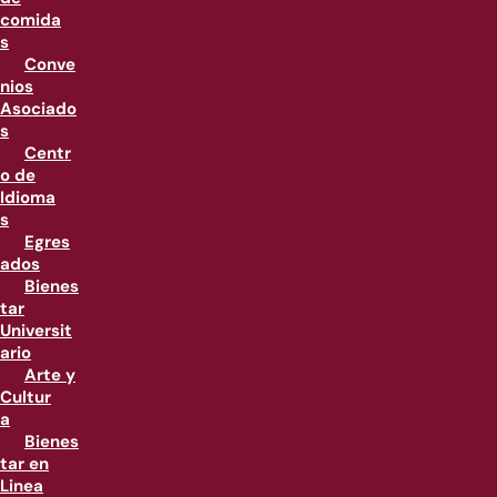
comida
s
Conve
nios
Asociado
s
Centr
o de
Idioma
s
Egres
ados
Bienes
tar
Universit
ario
Arte y
Cultur
a
Bienes
tar en
Linea