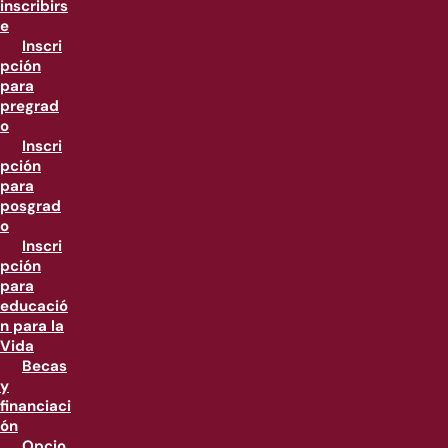
inscribirs
e
Inscri
pción
para
pregrad
o
Inscri
pción
para
posgrad
o
Inscri
pción
para
educació
n para la
Vida
Becas
y
financiaci
ón
Opcio