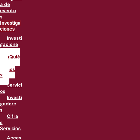
a de
evento
s
Investiga
ciones
Investi
gacione
s
¿Quié
nes
somos
?
Servici
os
Investi
gadore
s
Cifra
s
Servicios
Acces