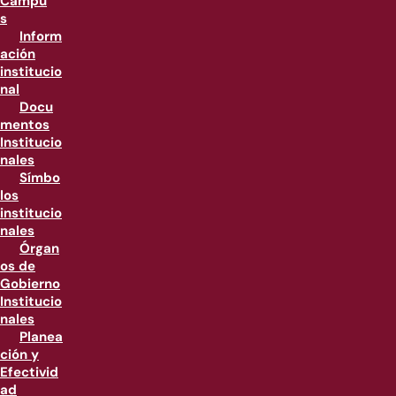
Campu
s
Inform
ación
institucio
nal
Docu
mentos
Institucio
nales
Símbo
los
institucio
nales
Órgan
os de
Gobierno
Institucio
nales
Planea
ción y
Efectivid
ad