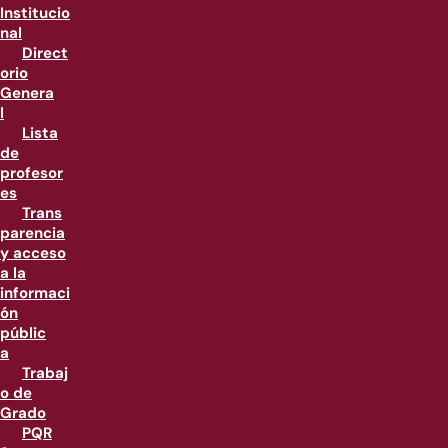
Institucio
nal
Direct
orio
Genera
l
Lista
de
profesor
es
Trans
parencia
y acceso
a la
informaci
ón
públic
a
Trabaj
o de
Grado
PQR