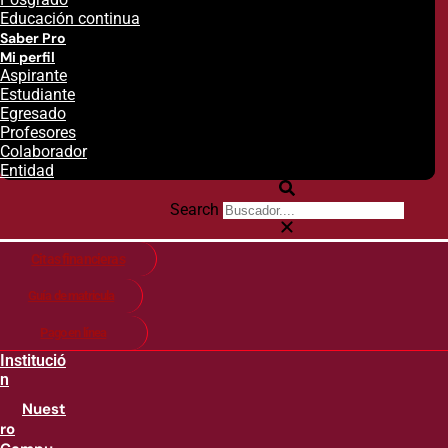
Educación continua
Saber Pro
Mi perfil
Aspirante
Estudiante
Egresado
Profesores
Colaborador
Entidad
Search
Citas financieras
Guía de matricula
Pago en línea
Institució
n
Nuest
ro