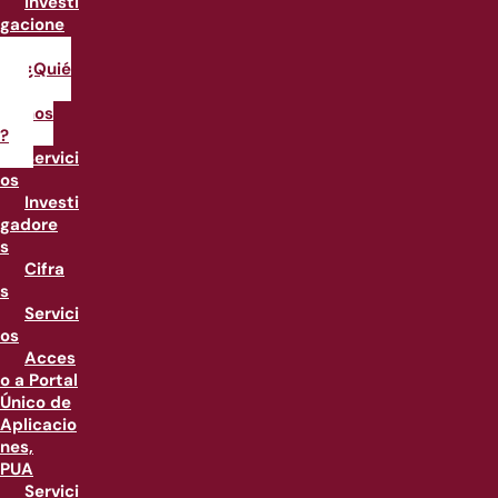
Investi
gacione
s
¿Quié
nes
somos
?
Servici
os
Investi
gadore
s
Cifra
s
Servici
os
Acces
o a Portal
Único de
Aplicacio
nes,
PUA
Servici