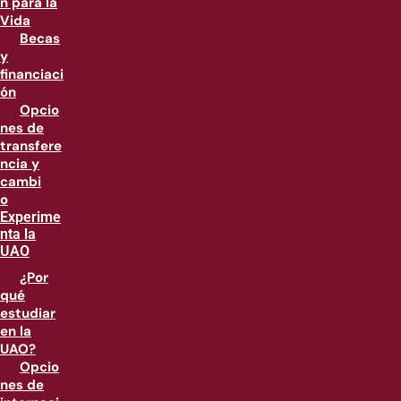
n para la
Vida
Becas
y
financiaci
ón
Opcio
nes de
transfere
ncia y
cambi
o
Experime
nta la
UAO
¿Por
qué
estudiar
en la
UAO?
Opcio
nes de