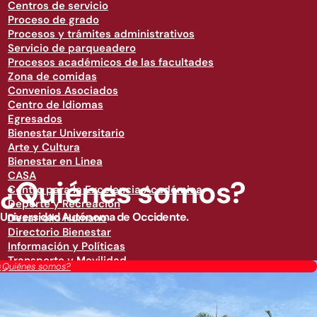
Centros de servicio
Proceso de grado
Procesos y trámites administrativos
Servicio de parqueadero
Procesos académicos de las facultades
Zona de comidas
Convenios Asociados
Centro de Idiomas
Egresados
Bienestar Universitario
Arte y Cultura
Bienestar en Linea
CASA
¿Quiénes somos?
Centro para la Excelencia Académica
Deporte y Recreación
Universidad Autónoma de Occidente.
Desarrollo Humano
Directorio Bienestar
Información y Políticas
Transporte y Movilidad
¿Quiénes somos?