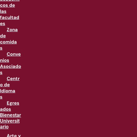
cos de
las
facultad
es
Zona
de
comida
s
Conve
nios
Asociado
s
Centr
o de
Idioma
s
Egres
ados
Bienestar
Universit
ario
Arte y