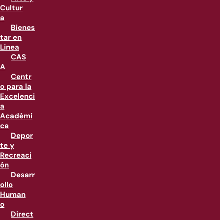
Cultur
a
Bienes
tar en
Linea
CAS
A
Centr
o para la
Excelenci
a
Académi
ca
Depor
te y
Recreaci
ón
Desarr
ollo
Human
o
Direct