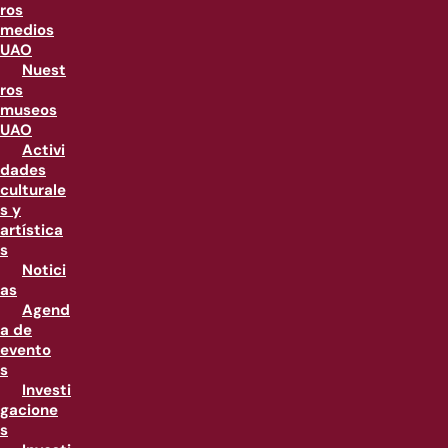
ros
medios
UAO
Nuest
ros
museos
UAO
Activi
dades
culturale
s y
artística
s
Notici
as
Agend
a de
evento
s
Investi
gacione
s