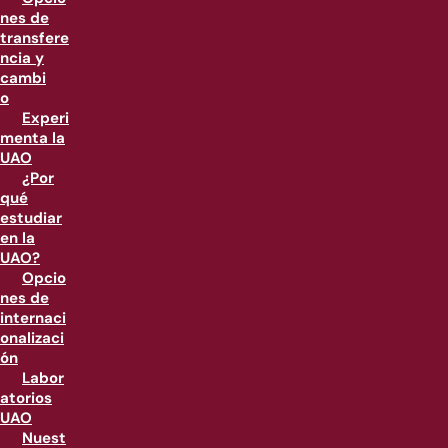
nes de
transfere
ncia y
cambi
o
Experi
menta la
UAO
¿Por
qué
estudiar
en la
UAO?
Opcio
nes de
internaci
onalizaci
ón
Labor
atorios
UAO
Nuest