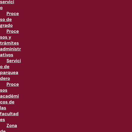
servici
o
Proce
so de
grado
Proce
sos y
trámites
administr
ativos
Servici
o de
parquea
dero
Proce
sos
académi
cos de
las
facultad
es
Zona
de