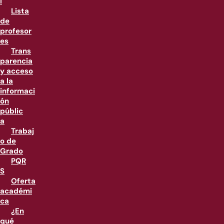
l
Lista
de
profesor
es
Trans
parencia
y acceso
a la
informaci
ón
públic
a
Trabaj
o de
Grado
PQR
S
Oferta
académi
ca
¿En
qué