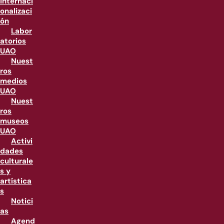
internaci
onalizaci
ón
Labor
atorios
UAO
Nuest
ros
medios
UAO
Nuest
ros
museos
UAO
Activi
dades
culturale
s y
artística
s
Notici
as
Agend