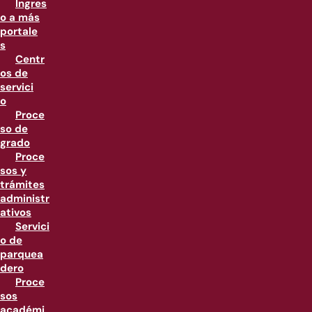
Ingres
o a más
portale
s
Centr
os de
servici
o
Proce
so de
grado
Proce
sos y
trámites
administr
ativos
Servici
o de
parquea
dero
Proce
sos
académi