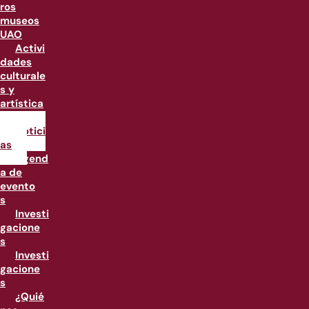
ros
museos
UAO
Activi
dades
culturale
s y
artística
s
Notici
as
Agend
a de
evento
s
Investi
gacione
s
Investi
gacione
s
¿Quié