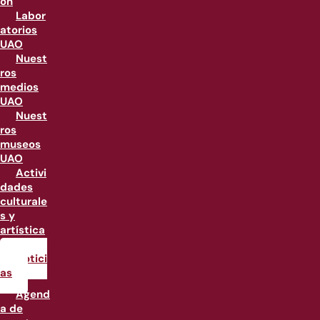
ón
Labor
atorios
UAO
Nuest
ros
medios
UAO
Nuest
ros
museos
UAO
Activi
dades
culturale
s y
artística
s
Notici
as
Agend
a de