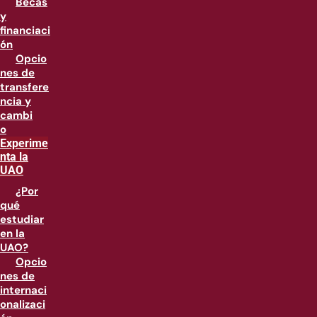
Becas
y
financiaci
ón
Opcio
nes de
transfere
ncia y
cambi
o
Experime
nta la
UAO
¿Por
qué
estudiar
en la
UAO?
Opcio
nes de
internaci
onalizaci