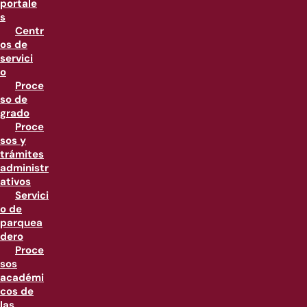
portale
s
Centr
os de
servici
o
Proce
so de
grado
Proce
sos y
trámites
administr
ativos
Servici
o de
parquea
dero
Proce
sos
académi
cos de
las