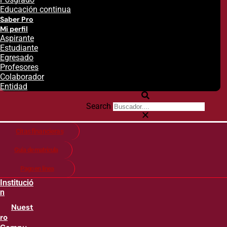
Educación continua
Saber Pro
Mi perfil
Aspirante
Estudiante
Egresado
Profesores
Colaborador
Entidad
Search
Citas financieras
Guía de matricula
Pago en línea
Institució
n
Nuest
ro