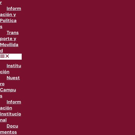
r
Inform
ación y
Política
s
Trans
porte y
Movilida
d
Institu
ción
Nuest
ro
Campu
s
Inform
ación
institucio
nal
Docu
mentos