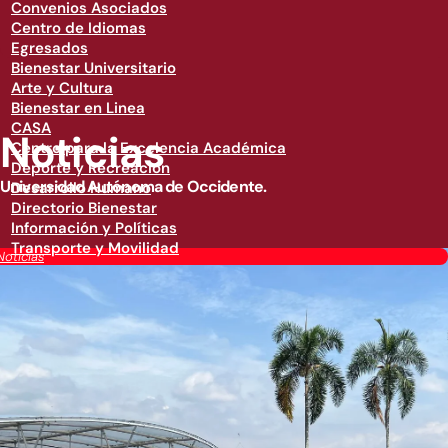
Convenios Asociados
Centro de Idiomas
Egresados
Bienestar Universitario
Arte y Cultura
Bienestar en Linea
CASA
Noticias
Centro para la Excelencia Académica
Deporte y Recreación
Universidad Autónoma de Occidente.
Desarrollo Humano
Directorio Bienestar
Información y Políticas
Transporte y Movilidad
Noticias