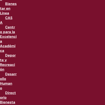
Bienes
tar en
Linea
CAS
A
Centr
o para la
Excelenci
a
Académi
ca
Depor
te y
Recreaci
ón
Desarr
ollo
Human
o
Direct
orio
Bienesta