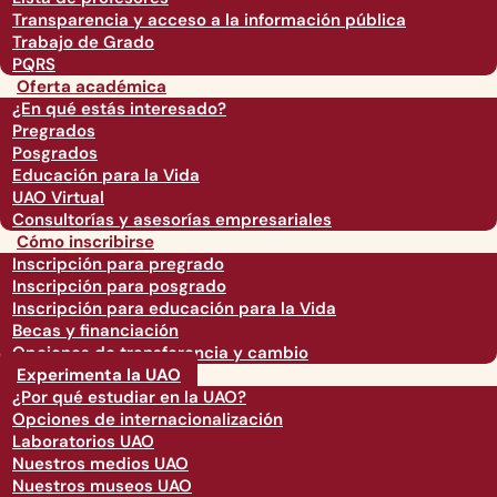
Transparencia y acceso a la información pública
Trabajo de Grado
PQRS
Oferta académica
¿En qué estás interesado?
Pregrados
Posgrados
Educación para la Vida
UAO Virtual
Consultorías y asesorías empresariales
Cómo inscribirse
Inscripción para pregrado
Inscripción para posgrado
Inscripción para educación para la Vida
Becas y financiación
Opciones de transferencia y cambio
Experimenta la UAO
¿Por qué estudiar en la UAO?
Opciones de internacionalización
Laboratorios UAO
Nuestros medios UAO
Nuestros museos UAO