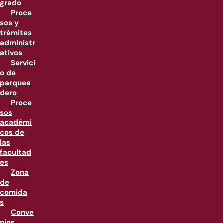
grado
Proce
sos y
trámites
administr
ativos
Servici
o de
parquea
dero
Proce
sos
académi
cos de
las
facultad
es
Zona
de
comida
s
Conve
nios