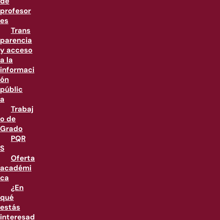
de
profesor
es
Trans
parencia
y acceso
a la
informaci
ón
públic
a
Trabaj
o de
Grado
PQR
S
Oferta
académi
ca
¿En
qué
estás
interesad