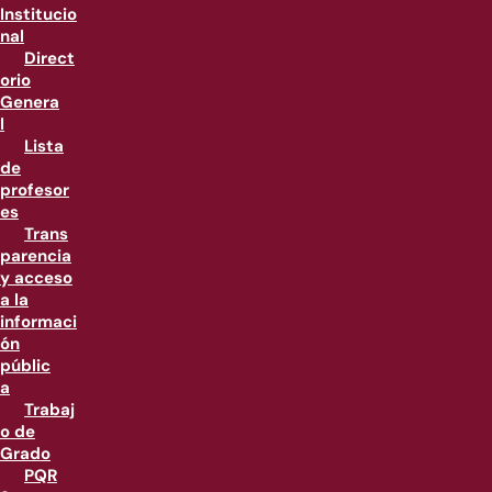
Institucio
nal
Direct
orio
Genera
l
Lista
de
profesor
es
Trans
parencia
y acceso
a la
informaci
ón
públic
a
Trabaj
o de
Grado
PQR