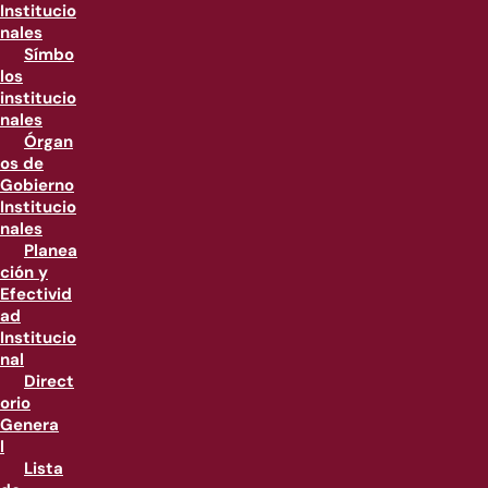
Institucio
nales
Símbo
los
institucio
nales
Órgan
os de
Gobierno
Institucio
nales
Planea
ción y
Efectivid
ad
Institucio
nal
Direct
orio
Genera
l
Lista