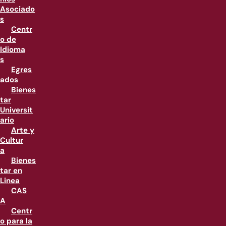
Asociado
s
Centr
o de
Idioma
s
Egres
ados
Bienes
tar
Universit
ario
Arte y
Cultur
a
Bienes
tar en
Linea
CAS
A
Centr
o para la