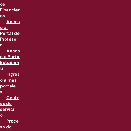
os
Financier
os
Acces
o al
Portal del
Profeso
r
Acces
o a Portal
Estudian
til
Ingres
o a más
portale
s
Centr
os de
servici
o
Proce
so de