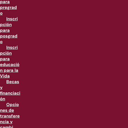
para
pregrad
o
Inscri
pción
para
posgrad
o
Inscri
pción
para
educació
n para la
Vida
Becas
y
financiaci
ón
Opcio
nes de
transfere
ncia y
cambi