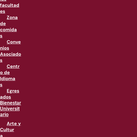
facultad
es
Zona
de
comida
s
Conve
nios
Asociado
s
Centr
o de
Idioma
s
Egres
ados
Bienestar
Universit
ario
Arte y
Cultur
a