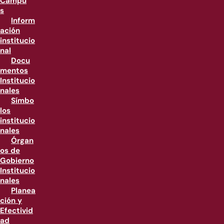
Campu
s
Inform
ación
institucio
nal
Docu
mentos
Institucio
nales
Símbo
los
institucio
nales
Órgan
os de
Gobierno
Institucio
nales
Planea
ción y
Efectivid
ad