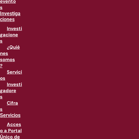
evento
s
Investiga
ciones
Investi
gacione
s
¿Quié
nes
somos
?
Servici
os
Investi
gadore
s
Cifra
s
Servicios
Acces
o a Portal
Único de