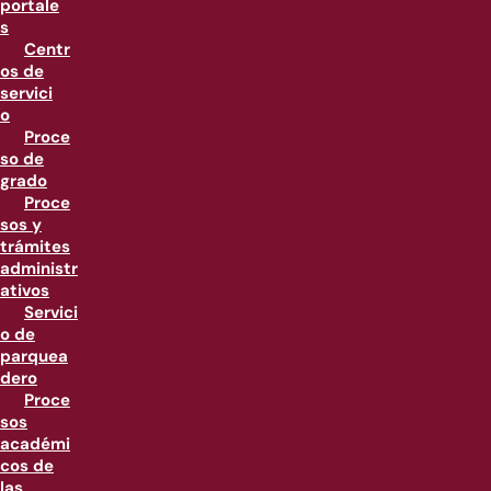
portale
s
Centr
os de
servici
o
Proce
so de
grado
Proce
sos y
trámites
administr
ativos
Servici
o de
parquea
dero
Proce
sos
académi
cos de
las