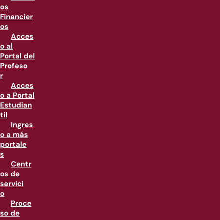
os
Financier
os
Acces
o al
Portal del
Profeso
r
Acces
o a Portal
Estudian
til
Ingres
o a más
portale
s
Centr
os de
servici
o
Proce
so de