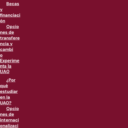
Becas
y
financiaci
ón
Opcio
nes de
transfere
ncia y
cambi
o
Experime
nta la
UAO
¿Por
qué
estudiar
en la
UAO?
Opcio
nes de
internaci
onalizaci