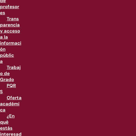
de
profesor
es
Trans
parencia
y acceso
a la
informaci
ón
públic
a
Trabaj
o de
Grado
PQR
S
Oferta
académi
ca
¿En
qué
estás
interesad