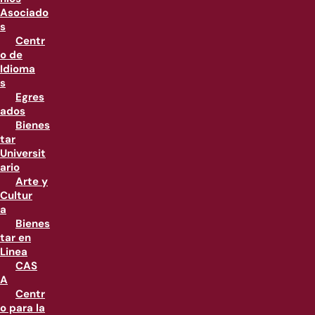
Asociado
s
Centr
o de
Idioma
s
Egres
ados
Bienes
tar
Universit
ario
Arte y
Cultur
a
Bienes
tar en
Linea
CAS
A
Centr
o para la