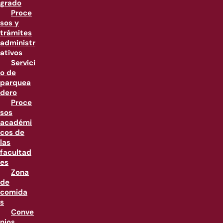
grado
Proce
sos y
trámites
administr
ativos
Servici
o de
parquea
dero
Proce
sos
académi
cos de
las
facultad
es
Zona
de
comida
s
Conve
nios