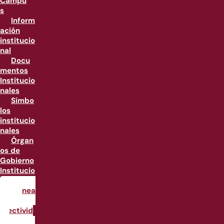
Campu
s
Inform
ación
institucio
nal
Docu
mentos
Institucio
nales
Símbo
los
institucio
nales
Órgan
os de
Gobierno
Institucio
nales
Planea
ción y
Efectivid
ad