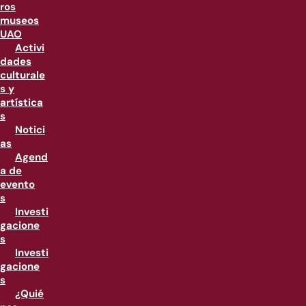
ros
museos
UAO
Activi
dades
culturale
s y
artística
s
Notici
as
Agend
a de
evento
s
Investi
gacione
s
Investi
gacione
s
¿Quié