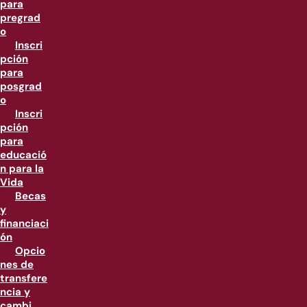
para
pregrad
o
Inscri
pción
para
posgrad
o
Inscri
pción
para
educació
n para la
Vida
Becas
y
financiaci
ón
Opcio
nes de
transfere
ncia y
cambi