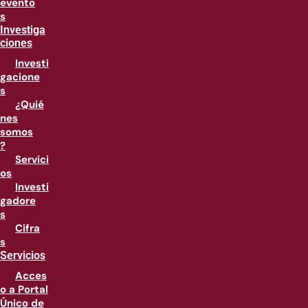
evento
s
Investiga
ciones
Investi
gacione
s
¿Quié
nes
somos
?
Servici
os
Investi
gadore
s
Cifra
s
Servicios
Acces
o a Portal
Único de