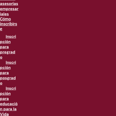
asesorías
empresar
iales
Cómo
inscribirs
e
Inscri
pción
para
pregrad
o
Inscri
pción
para
posgrad
o
Inscri
pción
para
educació
n para la
Vida