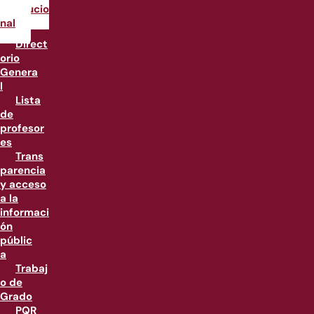
Institucio
nal
Direct
orio
Genera
l
Lista
de
profesor
es
Trans
parencia
y acceso
a la
informaci
ón
públic
a
Trabaj
o de
Grado
PQR