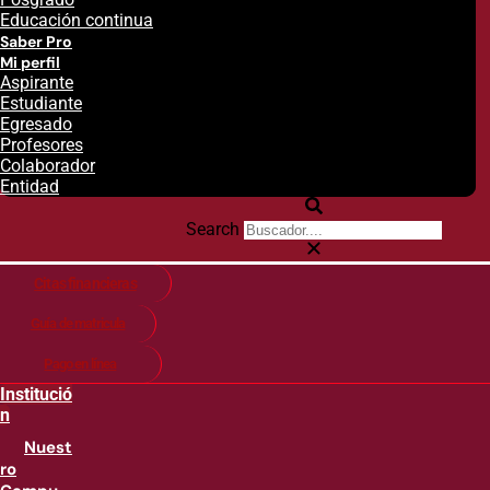
Educación continua
Saber Pro
Mi perfil
Aspirante
Estudiante
Egresado
Profesores
Colaborador
Entidad
Search
Citas financieras
Guía de matricula
Pago en línea
Institució
n
Nuest
ro