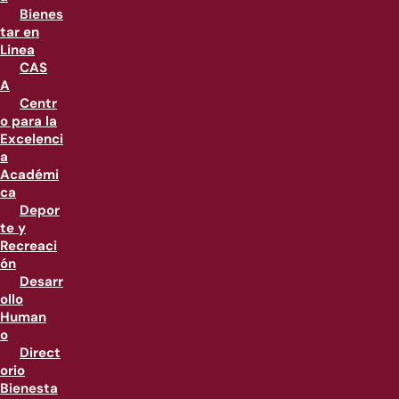
Bienes
tar en
Linea
CAS
A
Centr
o para la
Excelenci
a
Académi
ca
Depor
te y
Recreaci
ón
Desarr
ollo
Human
o
Direct
orio
Bienesta