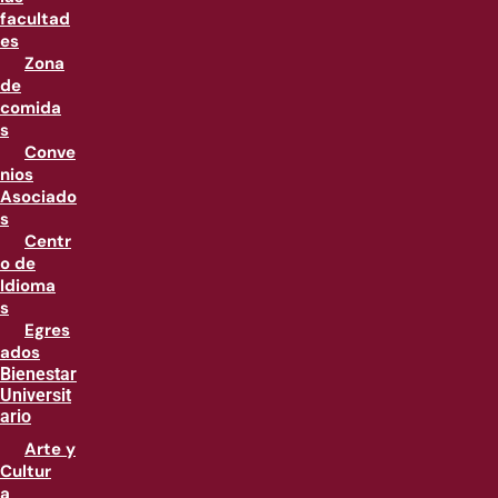
facultad
es
Zona
de
comida
s
Conve
nios
Asociado
s
Centr
o de
Idioma
s
Egres
ados
Bienestar
Universit
ario
Arte y
Cultur
a