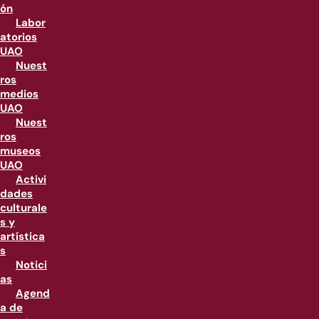
ón
Labor
atorios
UAO
Nuest
ros
medios
UAO
Nuest
ros
museos
UAO
Activi
dades
culturale
s y
artística
s
Notici
as
Agend
a de