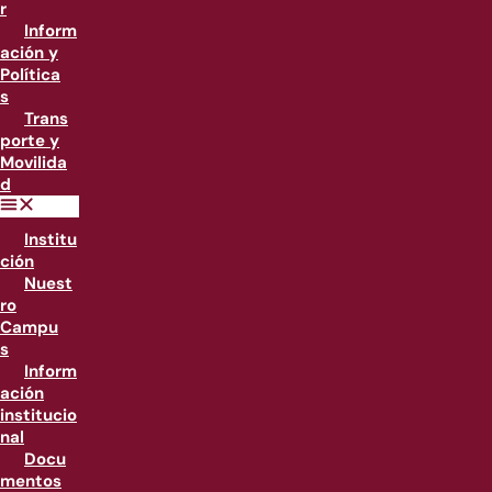
r
Inform
ación y
Política
s
Trans
porte y
Movilida
d
Institu
ción
Nuest
ro
Campu
s
Inform
ación
institucio
nal
Docu
mentos