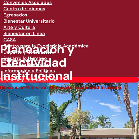
Convenios Asociados
Centro de Idiomas
Egresados
Bienestar Universitario
Arte y Cultura
Bienestar en Linea
CASA
Planeación y
Centro para la Excelencia Académica
Deporte y Recreación
Efectividad
Desarrollo Humano
Directorio Bienestar
Institucional
Información y Políticas
Transporte y Movilidad
Planeación y Efectividad Inst...
Dirección de Planeación y Efectividad Institucional
,
Institución