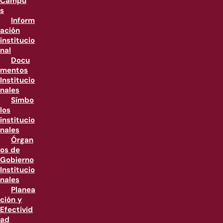
Campu
s
Inform
ación
institucio
nal
Docu
mentos
Institucio
nales
Símbo
los
institucio
nales
Órgan
os de
Gobierno
Institucio
nales
Planea
ción y
Efectivid
ad