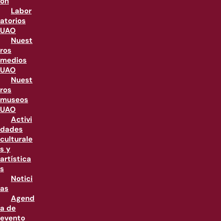
ón
Labor
atorios
UAO
Nuest
ros
medios
UAO
Nuest
ros
museos
UAO
Activi
dades
culturale
s y
artística
s
Notici
as
Agend
a de
evento