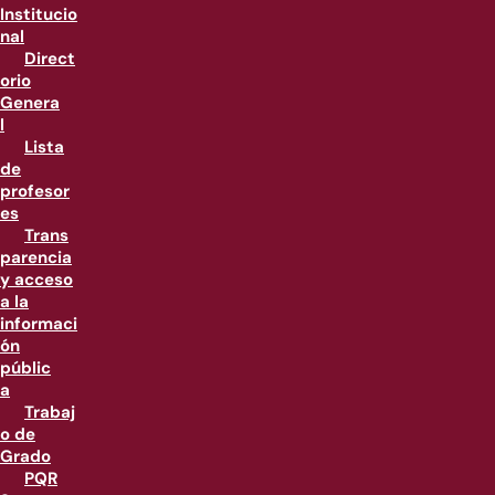
Institucio
nal
Direct
orio
Genera
l
Lista
de
profesor
es
Trans
parencia
y acceso
a la
informaci
ón
públic
a
Trabaj
o de
Grado
PQR