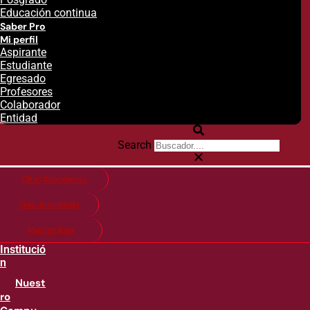
Educación continua
Saber Pro
Mi perfil
Aspirante
Estudiante
Egresado
Profesores
Colaborador
Entidad
Search
Citas financieras
Guía de matricula
Pago en línea
Institució
n
Nuest
ro