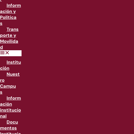
Inform
ación y
Política
s
Trans
porte y
Movilida
d
Institu
ción
Nuest
ro
Campu
s
Inform
ación
institucio
nal
Docu
mentos