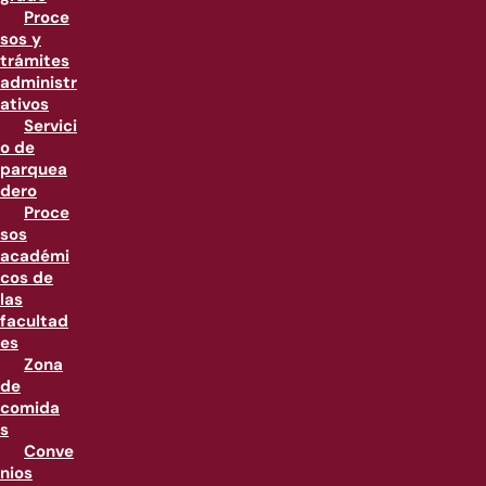
Proce
sos y
trámites
administr
ativos
Servici
o de
parquea
dero
Proce
sos
académi
cos de
las
facultad
es
Zona
de
comida
s
Conve
nios