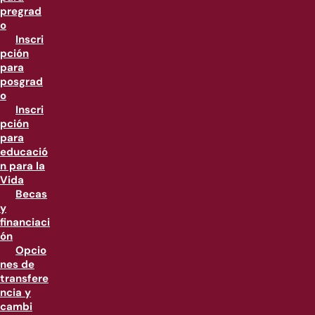
pregrad
o
Inscri
pción
para
posgrad
o
Inscri
pción
para
educació
n para la
Vida
Becas
y
financiaci
ón
Opcio
nes de
transfere
ncia y
cambi