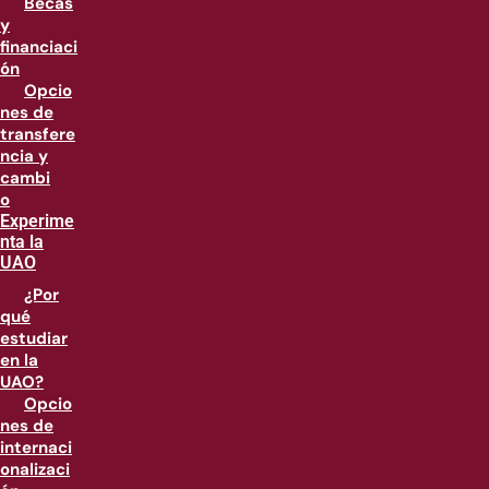
Becas
y
financiaci
ón
Opcio
nes de
transfere
ncia y
cambi
o
Experime
nta la
UAO
¿Por
qué
estudiar
en la
UAO?
Opcio
nes de
internaci
onalizaci