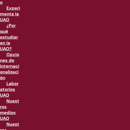
o
Experi
menta la
UAO
¿Por
qué
estudiar
en la
UAO?
Opcio
nes de
internaci
onalizaci
ón
Labor
atorios
UAO
Nuest
ros
medios
UAO
Nuest