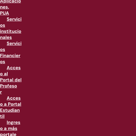
Aplicacio
nes,
PUA
Servici
os
institucio
nales
Servici
os
Financier
os
Acces
o al
Portal del
Profeso
r
Acces
o a Portal
Estudian
til
Ingres
o a más
portale