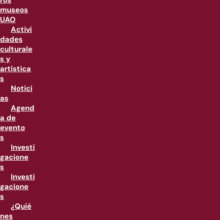
ros
museos
UAO
Activi
dades
culturale
s y
artística
s
Notici
as
Agend
a de
evento
s
Investi
gacione
s
Investi
gacione
s
¿Quié
nes