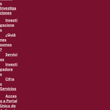
s
Investiga
ciones
Investi
gacione
s
¿Quié
nes
somos
?
Servici
os
Investi
gadore
s
Cifra
s
Servicios
Acces
o a Portal
Único de