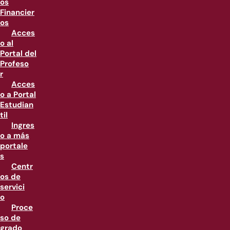
os
Financier
os
Acces
o al
Portal del
Profeso
r
Acces
o a Portal
Estudian
til
Ingres
o a más
portale
s
Centr
os de
servici
o
Proce
so de
grado