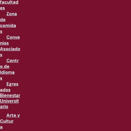
facultad
es
Zona
de
comida
s
Conve
nios
Asociado
s
Centr
o de
Idioma
s
Egres
ados
Bienestar
Universit
ario
Arte y
Cultur
a