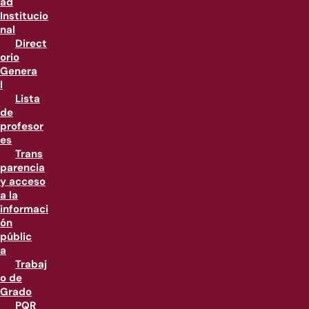
ad
Institucio
nal
Direct
orio
Genera
l
Lista
de
profesor
es
Trans
parencia
y acceso
a la
informaci
ón
públic
a
Trabaj
o de
Grado
PQR