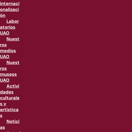
internaci
onalizaci
ón
Labor
atorios
UAO
Nuest
ros
medios
UAO
Nuest
ros
museos
UAO
Activi
dades
culturale
s y
artística
s
Notici
as