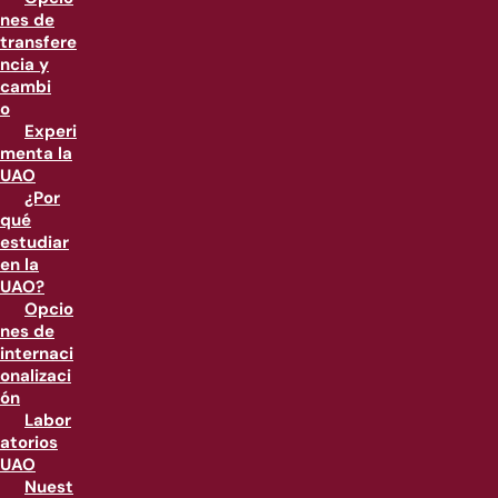
nes de
transfere
ncia y
cambi
o
Experi
menta la
UAO
¿Por
qué
estudiar
en la
UAO?
Opcio
nes de
internaci
onalizaci
ón
Labor
atorios
UAO
Nuest