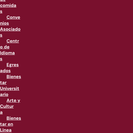
comida
s
Conve
nios
Asociado
s
Centr
o de
Idioma
s
Egres
ados
Bienes
tar
Universit
ario
Arte y
Cultur
a
Bienes
tar en
Linea