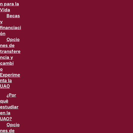
n para la
Vida
Becas
y
financiaci
ón
Opcio
nes de
transfere
ncia y
cambi
o
Experime
nta la
UAO
¿Por
qué
estudiar
en la
UAO?
Opcio
nes de