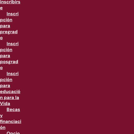
inscribirs
e
Inscri
pción
para
pregrad
o
Inscri
pción
para
posgrad
o
Inscri
pción
para
educació
n para la
Vida
Becas
y
financiaci
ón
Opcio