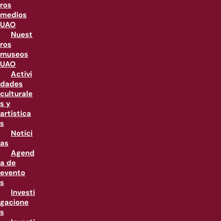
ros
medios
UAO
Nuest
ros
museos
UAO
Activi
dades
culturale
s y
artística
s
Notici
as
Agend
a de
evento
s
Investi
gacione
s