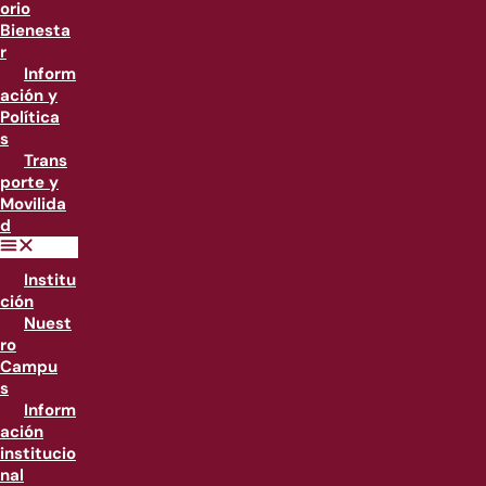
orio
Bienesta
r
Inform
ación y
Política
s
Trans
porte y
Movilida
d
Institu
ción
Nuest
ro
Campu
s
Inform
ación
institucio
nal