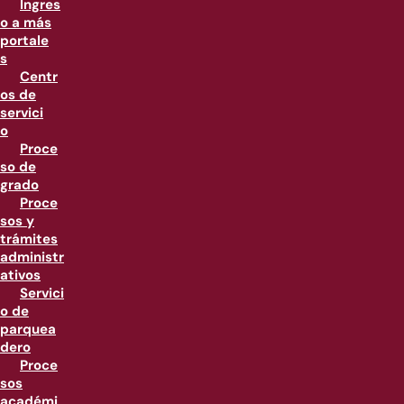
Ingres
o a más
portale
s
Centr
os de
servici
o
Proce
so de
grado
Proce
sos y
trámites
administr
ativos
Servici
o de
parquea
dero
Proce
sos
académi