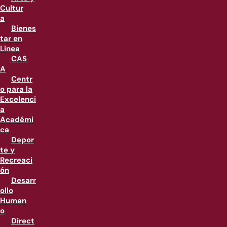
Cultur
a
Bienes
tar en
Linea
CAS
A
Centr
o para la
Excelenci
a
Académi
ca
Depor
te y
Recreaci
ón
Desarr
ollo
Human
o
Direct