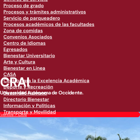
Proceso de grado
Procesos y trámites administrativos
Servicio de parqueadero
Procesos académicos de las facultades
Zona de comidas
Convenios Asociados
Centro de Idiomas
Egresados
Bienestar Universitario
Arte y Cultura
Bienestar en Linea
CASA
CRAI
Centro para la Excelencia Académica
Deporte y Recreación
Universidad Autónoma de Occidente.
Desarrollo Humano
Directorio Bienestar
Información y Políticas
Transporte y Movilidad
Eventos
>
CRAI