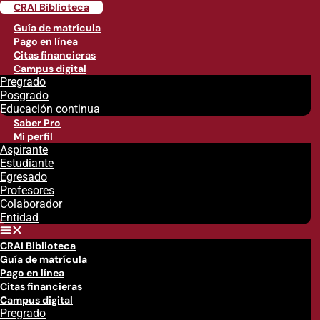
CRAI Biblioteca
Guía de matrícula
Pago en línea
Citas financieras
Campus digital
Pregrado
Posgrado
Educación continua
Saber Pro
Mi perfil
Aspirante
Estudiante
Egresado
Profesores
Colaborador
Entidad
CRAI Biblioteca
Guía de matrícula
Pago en línea
Citas financieras
Campus digital
Pregrado