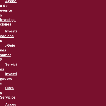
Agend
a de
evento
s
Investiga
ciones
Investi
gacione
s
¿Quié
nes
somos
?
Servici
os
Investi
gadore
s
Cifra
s
Servicios
Acces