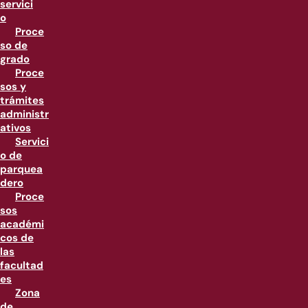
servici
o
Proce
so de
grado
Proce
sos y
trámites
administr
ativos
Servici
o de
parquea
dero
Proce
sos
académi
cos de
las
facultad
es
Zona
de