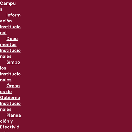
Campu
s
Inform
ación
institucio
nal
Docu
mentos
Institucio
nales
Símbo
los
institucio
nales
Órgan
os de
Gobierno
Institucio
nales
Planea
ción y
Efectivid