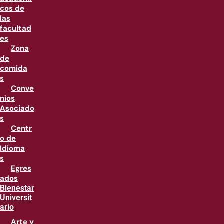
cos de
las
facultad
es
Zona
de
comida
s
Conve
nios
Asociado
s
Centr
o de
Idioma
s
Egres
ados
Bienestar
Universit
ario
Arte y