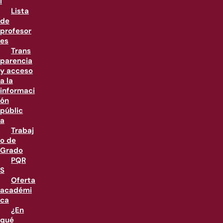
l
Lista
de
profesor
es
Trans
parencia
y acceso
a la
informaci
ón
públic
a
Trabaj
o de
Grado
PQR
S
Oferta
académi
ca
¿En
qué