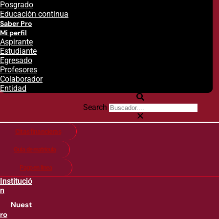
Posgrado
Educación continua
Saber Pro
Mi perfil
Aspirante
Estudiante
Egresado
Profesores
Colaborador
Entidad
Search
Citas financieras
Guía de matricula
Pago en línea
Institució
n
Nuest
ro