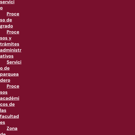
servici
o
Proce
so de
grado
Proce
sos y
trámites
administr
ativos
Servici
o de
parquea
dero
Proce
sos
académi
cos de
las
facultad
es
Zona
de