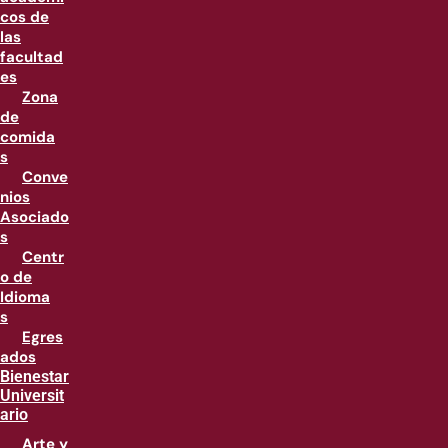
cos de
las
facultad
es
Zona
de
comida
s
Conve
nios
Asociado
s
Centr
o de
Idioma
s
Egres
ados
Bienestar
Universit
ario
Arte y