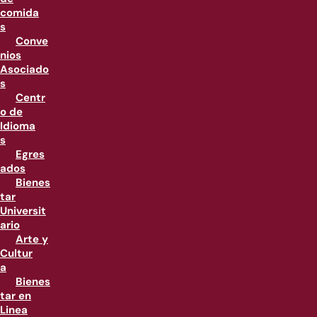
comida
s
Conve
nios
Asociado
s
Centr
o de
Idioma
s
Egres
ados
Bienes
tar
Universit
ario
Arte y
Cultur
a
Bienes
tar en
Linea