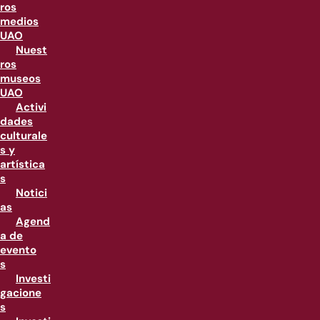
ros
medios
UAO
Nuest
ros
museos
UAO
Activi
dades
culturale
s y
artística
s
Notici
as
Agend
a de
evento
s
Investi
gacione
s