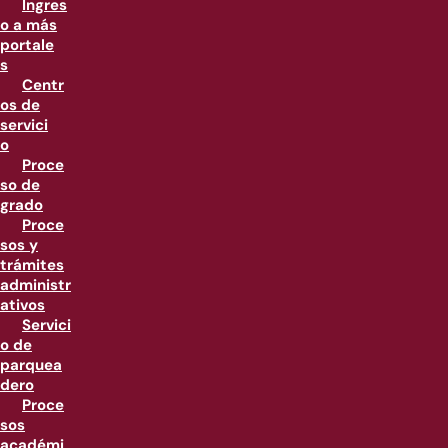
Ingres
o a más
portale
s
Centr
os de
servici
o
Proce
so de
grado
Proce
sos y
trámites
administr
ativos
Servici
o de
parquea
dero
Proce
sos
académi