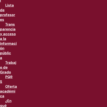
l
Lista
de
profesor
es
Trans
parencia
y acceso
a la
informaci
ón
públic
a
Trabaj
o de
Grado
PQR
S
Oferta
académi
ca
¿En
qué