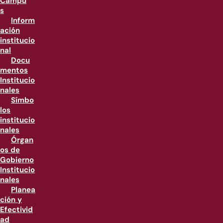
Campu
s
Inform
ación
institucio
nal
Docu
mentos
Institucio
nales
Símbo
los
institucio
nales
Órgan
os de
Gobierno
Institucio
nales
Planea
ción y
Efectivid
ad