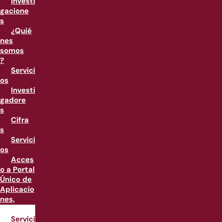
Investi
gacione
s
¿Quié
nes
somos
?
Servici
os
Investi
gadore
s
Cifra
s
Servici
os
Acces
o a Portal
Único de
Aplicacio
nes,
PUA
Servici