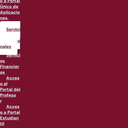
o a Portal
Único de
Aplicacio
nes,
PUA
Servici
os
institucio
nales
Servici
os
Financier
os
Acces
o al
Portal del
Profeso
r
Acces
o a Portal
Estudian
til