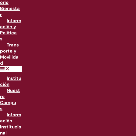
orio
Bienesta
r
Inform
ación y
Política
s
Trans
porte y
Movilida
d
Institu
ción
Nuest
ro
Campu
s
Inform
ación
institucio
nal