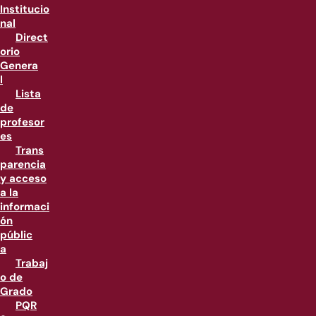
Institucio
nal
Direct
orio
Genera
l
Lista
de
profesor
es
Trans
parencia
y acceso
a la
informaci
ón
públic
a
Trabaj
o de
Grado
PQR