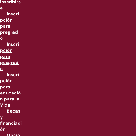
inscribirs
e
Inscri
pción
para
pregrad
o
Inscri
pción
para
posgrad
o
Inscri
pción
para
educació
n para la
Vida
Becas
y
financiaci
ón
Opcio