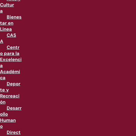
Cultur
a
Bienes
tar en
Linea
CAS
A
Centr
o para la
Excelenci
a
Académi
ca
Depor
te y
Recreaci
ón
Desarr
ollo
Human
o
Direct