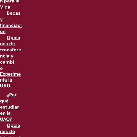
n para la
Vida
Becas
y
financiaci
ón
Opcio
nes de
transfere
ncia y
cambi
o
Experime
nta la
UAO
¿Por
qué
estudiar
en la
UAO?
Opcio
nes de