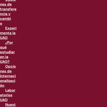
nes de
transfere
ncia y
cambi
o
Experi
menta la
UAO
¿Por
qué
estudiar
en la
UAO?
Opcio
nes de
internaci
onalizaci
ón
Labor
atorios
UAO
Nuest