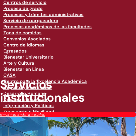
Centros de servicio
Proceso de grado
Procesos y trámites administrativos
Servicio de parqueadero
Procesos académicos de las facultades
Zona de comidas
Convenios Asociados
Centro de Idiomas
Egresados
Bienestar Universitario
Arte y Cultura
Bienestar en Linea
CASA
Servicios
Centro para la Excelencia Académica
Deporte y Recreación
institucionales
Desarrollo Humano
Directorio Bienestar
Información y Políticas
Servicios
Transporte y Movilidad
Servicios institucionales