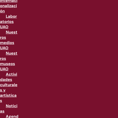
internaci
onalizaci
ón
Labor
atorios
UAO
Nuest
ros
medios
UAO
Nuest
ros
museos
UAO
Activi
dades
culturale
s y
artística
s
Notici
as
Agend