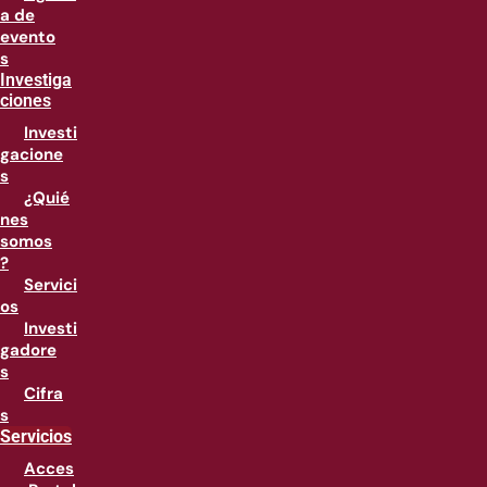
a de
evento
s
Investiga
ciones
Investi
gacione
s
¿Quié
nes
somos
?
Servici
os
Investi
gadore
s
Cifra
s
Servicios
Acces