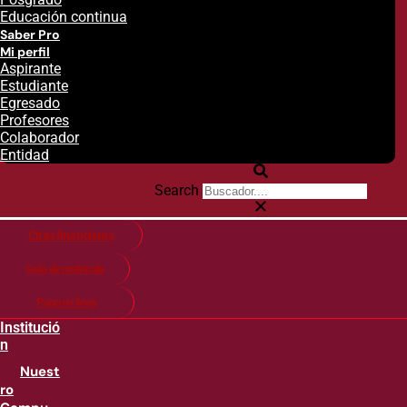
Educación continua
Saber Pro
Mi perfil
Aspirante
Estudiante
Egresado
Profesores
Colaborador
Entidad
Search
Citas financieras
Guía de matricula
Pago en línea
Institució
n
Nuest
ro