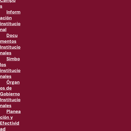
Campu
s
Inform
ación
institucio
nal
Docu
mentos
Institucio
nales
Símbo
los
institucio
nales
Órgan
os de
Gobierno
Institucio
nales
Planea
ción y
Efectivid
ad