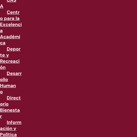
CAS
A
Centr
o para la
Excelenci
a
Académi
ca
Depor
te y
Recreaci
ón
Desarr
ollo
Human
o
Direct
orio
Bienesta
r
Inform
ación y
Política