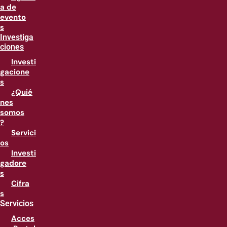
a de
evento
s
Investiga
ciones
Investi
gacione
s
¿Quié
nes
somos
?
Servici
os
Investi
gadore
s
Cifra
s
Servicios
Acces