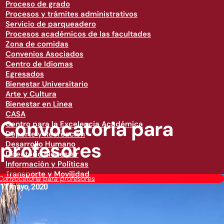
Proceso de grado
Procesos y trámites administrativos
Servicio de parqueadero
Procesos académicos de las facultades
Zona de comidas
Convenios Asociados
Centro de Idiomas
Egresados
Bienestar Universitario
Arte y Cultura
Bienestar en Linea
CASA
Convocatoria para
Centro para la Excelencia Académica
Deporte y Recreación
profesores
Desarrollo Humano
Directorio Bienestar
Información y Políticas
Servicios
Transporte y Movilidad
Convocatoria para profesores
11 mayo, 2020