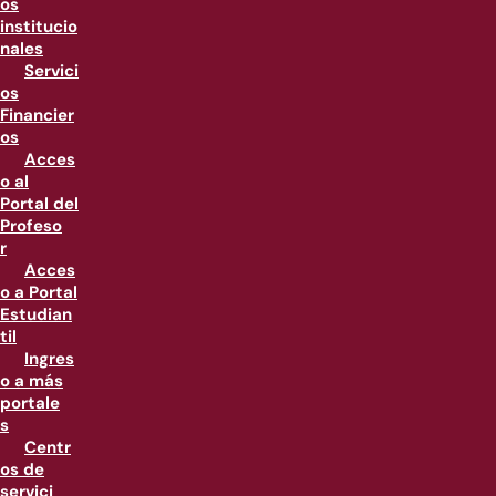
os
institucio
nales
Servici
os
Financier
os
Acces
o al
Portal del
Profeso
r
Acces
o a Portal
Estudian
til
Ingres
o a más
portale
s
Centr
os de
servici