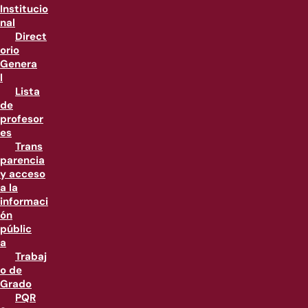
Institucio
nal
Direct
orio
Genera
l
Lista
de
profesor
es
Trans
parencia
y acceso
a la
informaci
ón
públic
a
Trabaj
o de
Grado
PQR