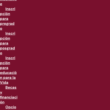
e
Inscri
pción
para
pregrad
o
Inscri
pción
para
posgrad
o
Inscri
pción
para
educació
n para la
Vida
Becas
y
financiaci
ón
Opcio