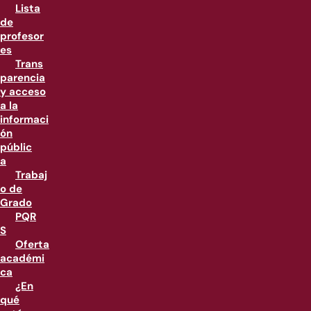
Lista
de
profesor
es
Trans
parencia
y acceso
a la
informaci
ón
públic
a
Trabaj
o de
Grado
PQR
S
Oferta
académi
ca
¿En
qué