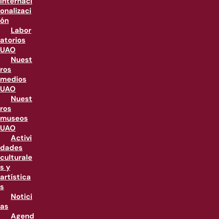
internaci
onalizaci
ón
Labor
atorios
UAO
Nuest
ros
medios
UAO
Nuest
ros
museos
UAO
Activi
dades
culturale
s y
artística
s
Notici
as
Agend