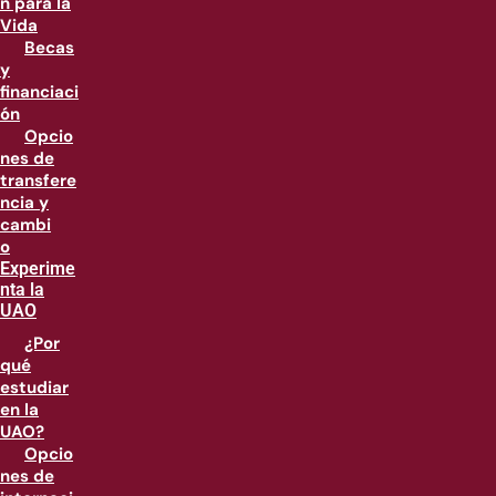
n para la
Vida
Becas
y
financiaci
ón
Opcio
nes de
transfere
ncia y
cambi
o
Experime
nta la
UAO
¿Por
qué
estudiar
en la
UAO?
Opcio
nes de