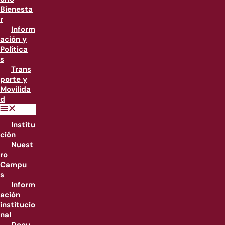
Bienesta
r
Inform
ación y
Política
s
Trans
porte y
Movilida
d
Institu
ción
Nuest
ro
Campu
s
Inform
ación
institucio
nal