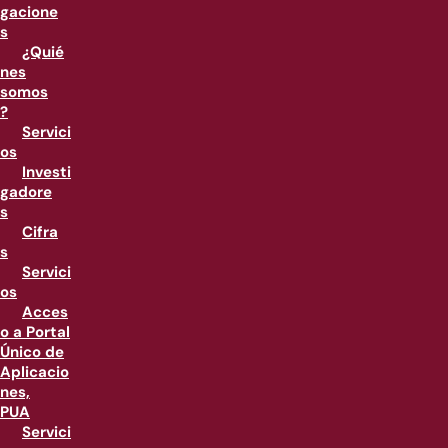
gacione
s
¿Quié
nes
somos
?
Servici
os
Investi
gadore
s
Cifra
s
Servici
os
Acces
o a Portal
Único de
Aplicacio
nes,
PUA
Servici