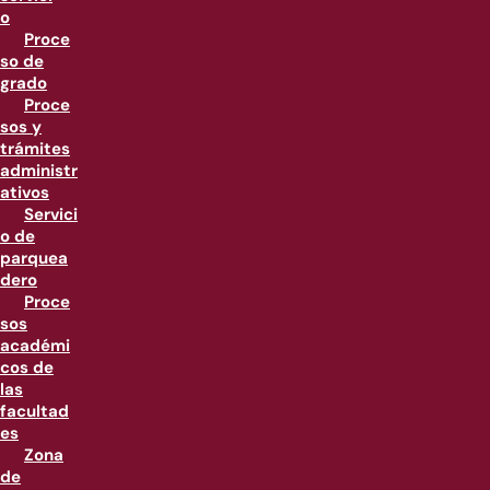
o
Proce
so de
grado
Proce
sos y
trámites
administr
ativos
Servici
o de
parquea
dero
Proce
sos
académi
cos de
las
facultad
es
Zona
de