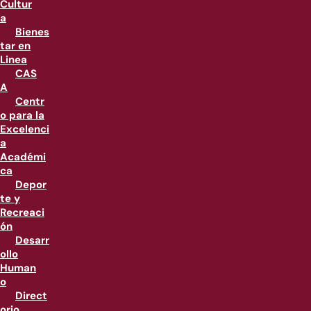
Cultur
a
Bienes
tar en
Linea
CAS
A
Centr
o para la
Excelenci
a
Académi
ca
Depor
te y
Recreaci
ón
Desarr
ollo
Human
o
Direct
orio