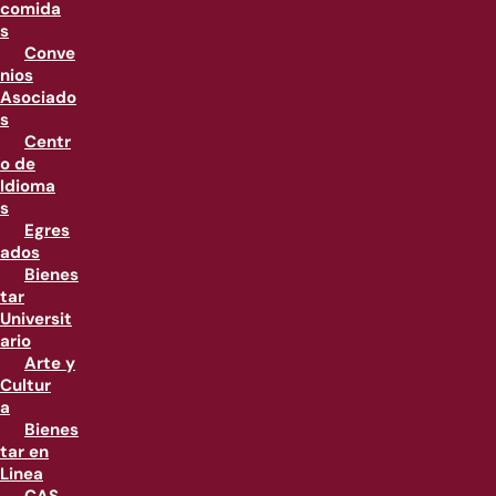
comida
s
Conve
nios
Asociado
s
Centr
o de
Idioma
s
Egres
ados
Bienes
tar
Universit
ario
Arte y
Cultur
a
Bienes
tar en
Linea