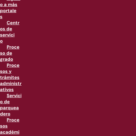
o a más
portale
s
Centr
os de
servici
o
Proce
so de
grado
Proce
sos y
trámites
administr
ativos
Servici
o de
parquea
dero
Proce
sos
académi