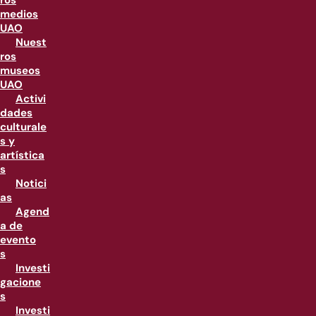
ros
medios
UAO
Nuest
ros
museos
UAO
Activi
dades
culturale
s y
artística
s
Notici
as
Agend
a de
evento
s
Investi
gacione
s
Investi