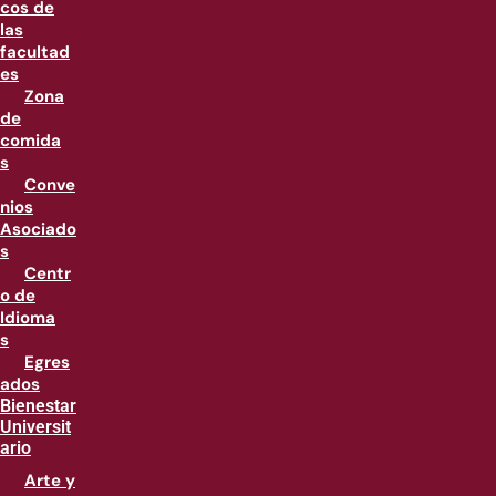
cos de
las
facultad
es
Zona
de
comida
s
Conve
nios
Asociado
s
Centr
o de
Idioma
s
Egres
ados
Bienestar
Universit
ario
Arte y