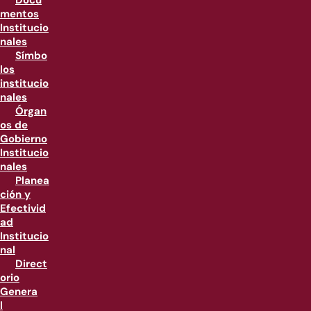
Docu
mentos
Institucio
nales
Símbo
los
institucio
nales
Órgan
os de
Gobierno
Institucio
nales
Planea
ción y
Efectivid
ad
Institucio
nal
Direct
orio
Genera
l