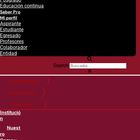
Educación continua
Saber Pro
Mi perfil
Aspirante
Estudiante
Egresado
Profesores
Colaborador
Entidad
Search
Citas financieras
Guía de matricula
Pago en línea
Institució
n
Nuest
ro