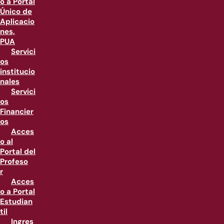
o a Portal
Único de
Aplicacio
nes,
PUA
Servici
os
institucio
nales
Servici
os
Financier
os
Acces
o al
Portal del
Profeso
r
Acces
o a Portal
Estudian
til
Ingres