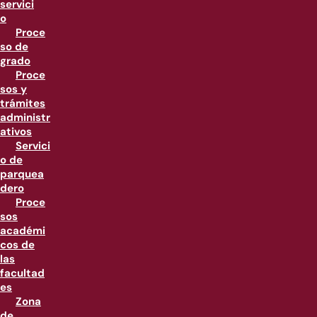
servici
o
Proce
so de
grado
Proce
sos y
trámites
administr
ativos
Servici
o de
parquea
dero
Proce
sos
académi
cos de
las
facultad
es
Zona
de