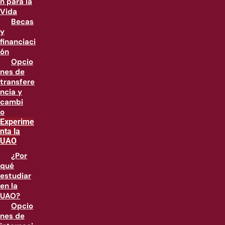
n para la
Vida
Becas
y
financiaci
ón
Opcio
nes de
transfere
ncia y
cambi
o
Experime
nta la
UAO
¿Por
qué
estudiar
en la
UAO?
Opcio
nes de