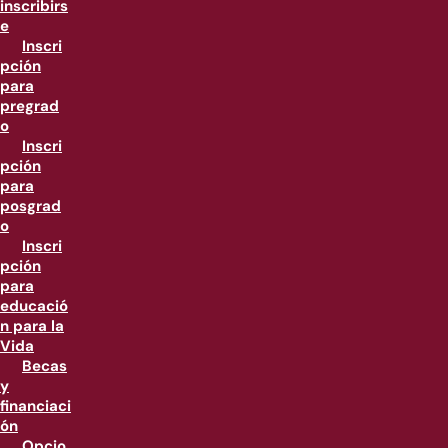
inscribirs
e
Inscri
pción
para
pregrad
o
Inscri
pción
para
posgrad
o
Inscri
pción
para
educació
n para la
Vida
Becas
y
financiaci
ón
Opcio