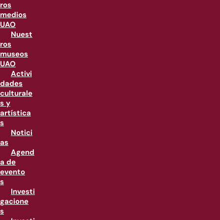
ros
medios
UAO
Nuest
ros
museos
UAO
Activi
dades
culturale
s y
artística
s
Notici
as
Agend
a de
evento
s
Investi
gacione
s