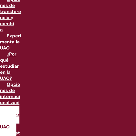
nes de
transfere
ncia y
cambi
o
Experi
menta la
UAO
¿Por
qué
estudiar
en la
UAO?
Opcio
nes de
internaci
onalizaci
ón
Labor
atorios
UAO
Nuest