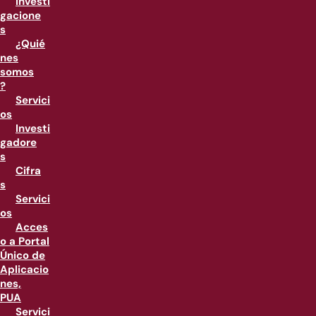
Investi
gacione
s
¿Quié
nes
somos
?
Servici
os
Investi
gadore
s
Cifra
s
Servici
os
Acces
o a Portal
Único de
Aplicacio
nes,
PUA
Servici