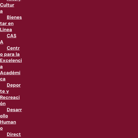
Cultur
a
Bienes
tar en
Linea
CAS
A
Centr
o para la
Excelenci
a
Académi
ca
Depor
te y
Recreaci
ón
Desarr
ollo
Human
o
Direct