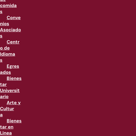
comida
s
Conve
nios
Asociado
s
Centr
o de
Idioma
s
Egres
ados
Bienes
tar
Universit
ario
Arte y
Cultur
a
Bienes
tar en
Linea