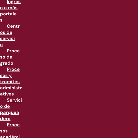
Ingres
o a más
portale
s
Centr
os de
servici
o
Proce
so de
grado
Proce
sos y
trámites
administr
ativos
Servici
o de
parquea
dero
Proce
sos
académi