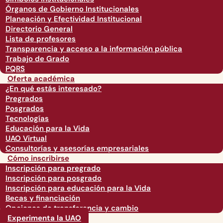
Órganos de Gobierno Institucionales
Planeación y Efectividad Institucional
Directorio General
Lista de profesores
Transparencia y acceso a la información pública
Trabajo de Grado
PQRS
Oferta académica
¿En qué estás interesado?
Pregrados
Posgrados
Tecnologías
Educación para la Vida
UAO Virtual
Consultorías y asesorías empresariales
Cómo inscribirse
Inscripción para pregrado
Inscripción para posgrado
Inscripción para educación para la Vida
Becas y financiación
Opciones de transferencia y cambio
Experimenta la UAO