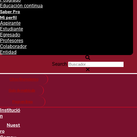
Educación continua
Saber Pro
Mi perfil
Aspirante
Estudiante
Egresado
Profesores
Colaborador
Entidad
Search
Citas financieras
Guía de matricula
Pago en línea
Institució
n
Nuest
ro