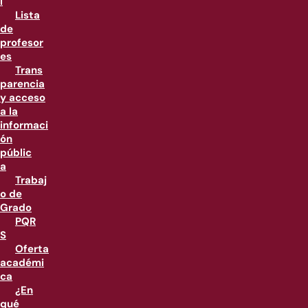
l
Lista
de
profesor
es
Trans
parencia
y acceso
a la
informaci
ón
públic
a
Trabaj
o de
Grado
PQR
S
Oferta
académi
ca
¿En
qué