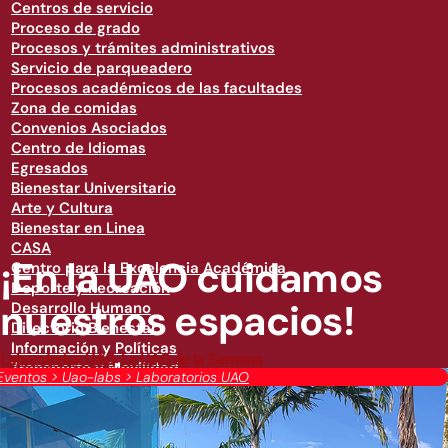
Centros de servicio
Proceso de grado
Procesos y trámites administrativos
Servicio de parqueadero
Procesos académicos de las facultades
Zona de comidas
Convenios Asociados
Centro de Idiomas
Egresados
Bienestar Universitario
Arte y Cultura
Bienestar en Linea
CASA
¡En la UAO cuidamos
Centro para la Excelencia Académica
Deporte y Recreación
nuestros espacios!
Desarrollo Humano
Directorio Bienestar
Información y Políticas
Laboratorios UAO
,
Lo UAO de la Semana
Transporte y Movilidad
Eventos
>
Uao-labs
>
Laboratorios UAO