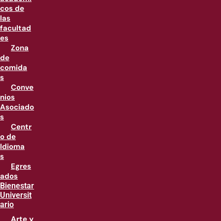
cos de
las
facultad
es
Zona
de
comida
s
Conve
nios
Asociado
s
Centr
o de
Idioma
s
Egres
ados
Bienestar
Universit
ario
Arte y