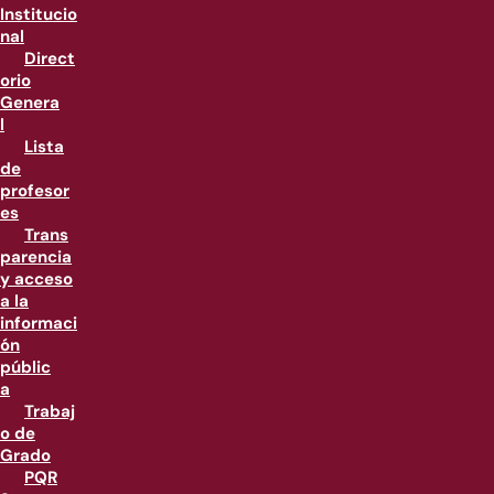
Institucio
nal
Direct
orio
Genera
l
Lista
de
profesor
es
Trans
parencia
y acceso
a la
informaci
ón
públic
a
Trabaj
o de
Grado
PQR