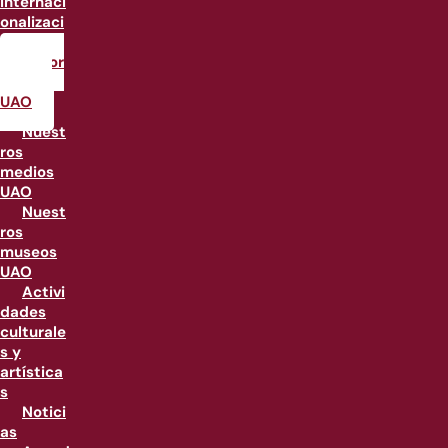
internaci
onalizaci
ón
Labor
atorios
UAO
Nuest
ros
medios
UAO
Nuest
ros
museos
UAO
Activi
dades
culturale
s y
artística
s
Notici
as