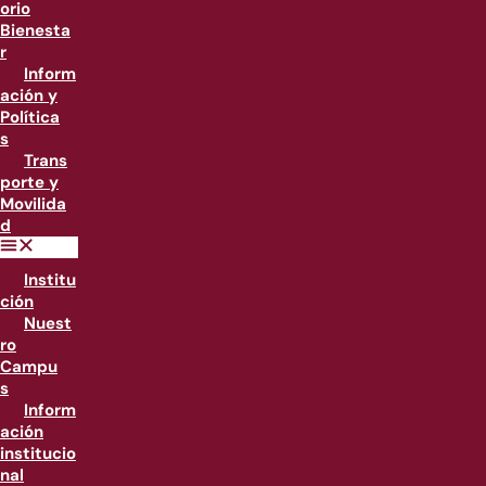
orio
Bienesta
r
Inform
ación y
Política
s
Trans
porte y
Movilida
d
Institu
ción
Nuest
ro
Campu
s
Inform
ación
institucio
nal