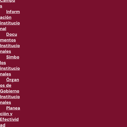
Campu
s
Inform
ación
institucio
nal
Docu
mentos
Institucio
nales
Símbo
los
institucio
nales
Órgan
os de
Gobierno
Institucio
nales
Planea
ción y
Efectivid
ad