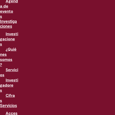
Agend
a de
evento
s
Investiga
ciones
Investi
gacione
s
¿Quié
nes
somos
?
Servici
os
Investi
gadore
s
Cifra
s
Servicios
Acces