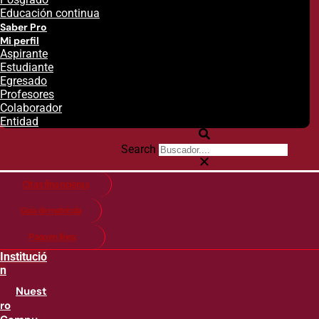
Educación continua
Saber Pro
Mi perfil
Aspirante
Estudiante
Egresado
Profesores
Colaborador
Entidad
Search
Citas financieras
Guía de matricula
Pago en línea
Institució
n
Nuest
ro