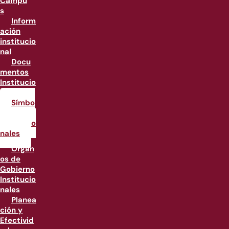
Campu
s
Inform
ación
institucio
nal
Docu
mentos
Institucio
nales
Símbo
los
institucio
nales
Órgan
os de
Gobierno
Institucio
nales
Planea
ción y
Efectivid