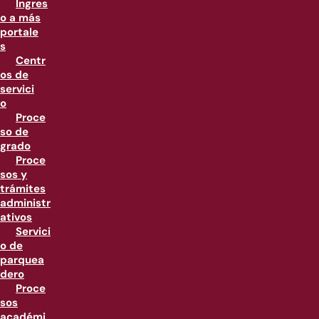
Ingres
o a más
portale
s
Centr
os de
servici
o
Proce
so de
grado
Proce
sos y
trámites
administr
ativos
Servici
o de
parquea
dero
Proce
sos
académi