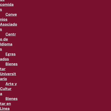
comida
s
Conve
nios
Asociado
s
Centr
o de
Idioma
s
Egres
ados
Bienes
tar
Universit
ario
Arte y
Cultur
a
Bienes
tar en
Linea