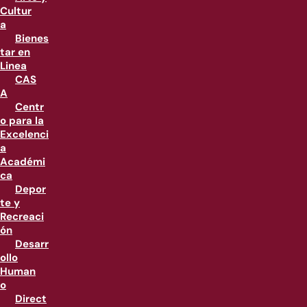
Cultur
a
Bienes
tar en
Linea
CAS
A
Centr
o para la
Excelenci
a
Académi
ca
Depor
te y
Recreaci
ón
Desarr
ollo
Human
o
Direct