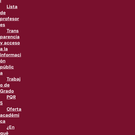
l
Lista
de
profesor
es
Trans
parencia
y acceso
a la
informaci
ón
públic
a
Trabaj
o de
Grado
PQR
S
Oferta
académi
ca
¿En
qué