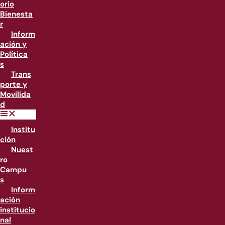
orio
Bienesta
r
Inform
ación y
Política
s
Trans
porte y
Movilida
d
Institu
ción
Nuest
ro
Campu
s
Inform
ación
institucio
nal