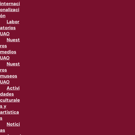
internaci
onalizaci
ón
Labor
atorios
UAO
Nuest
ros
medios
UAO
Nuest
ros
museos
UAO
Activi
dades
culturale
s y
artística
s
Notici
as