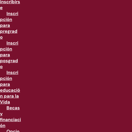
inscribirs
e
Inscri
pción
para
pregrad
o
Inscri
pción
para
posgrad
o
Inscri
pción
para
educació
n para la
Vida
Becas
y
financiaci
ón
Opcio