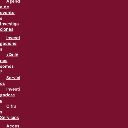
Agend
a de
evento
s
Investiga
ciones
Investi
gacione
s
¿Quié
nes
somos
?
Servici
os
Investi
gadore
s
Cifra
s
Servicios
Acces