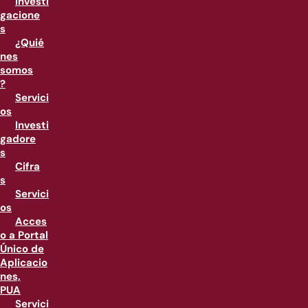
Investi
gacione
s
¿Quié
nes
somos
?
Servici
os
Investi
gadore
s
Cifra
s
Servici
os
Acces
o a Portal
Único de
Aplicacio
nes,
PUA
Servici