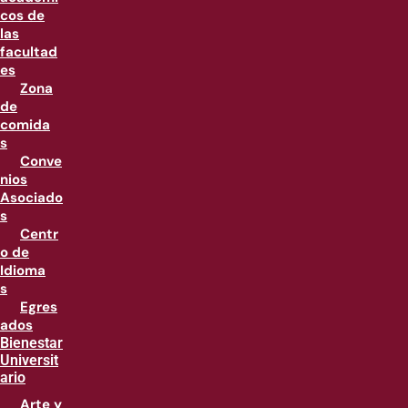
cos de
las
facultad
es
Zona
de
comida
s
Conve
nios
Asociado
s
Centr
o de
Idioma
s
Egres
ados
Bienestar
Universit
ario
Arte y