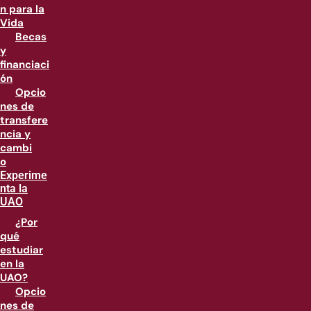
n para la
Vida
Becas
y
financiaci
ón
Opcio
nes de
transfere
ncia y
cambi
o
Experime
nta la
UAO
¿Por
qué
estudiar
en la
UAO?
Opcio
nes de