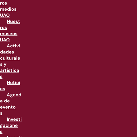
ros
medios
UAO
Nuest
ros
museos
UAO
Activi
dades
culturale
s y
artística
s
Notici
as
Agend
a de
evento
s
Investi
gacione
s