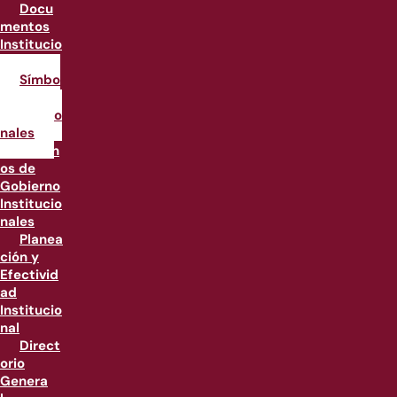
Docu
mentos
Institucio
nales
Símbo
los
institucio
nales
Órgan
os de
Gobierno
Institucio
nales
Planea
ción y
Efectivid
ad
Institucio
nal
Direct
orio
Genera