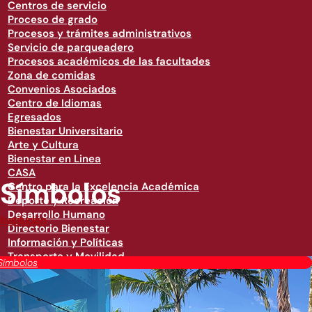
Centros de servicio
Proceso de grado
Procesos y trámites administrativos
Servicio de parqueadero
Procesos académicos de las facultades
Zona de comidas
Convenios Asociados
Centro de Idiomas
Egresados
Bienestar Universitario
Arte y Cultura
Bienestar en Linea
CASA
Símbolos
Centro para la Excelencia Académica
Deporte y Recreación
Desarrollo Humano
Institución
Directorio Bienestar
Información y Políticas
Transporte y Movilidad
Símbolos