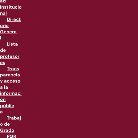
ad
Institucio
nal
Direct
orio
Genera
l
Lista
de
profesor
es
Trans
parencia
y acceso
a la
informaci
ón
públic
a
Trabaj
o de
Grado
PQR