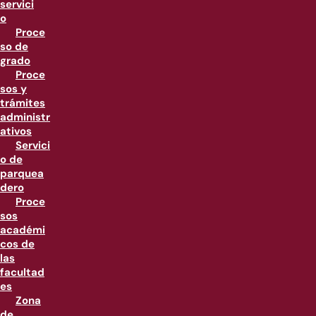
servici
o
Proce
so de
grado
Proce
sos y
trámites
administr
ativos
Servici
o de
parquea
dero
Proce
sos
académi
cos de
las
facultad
es
Zona
de