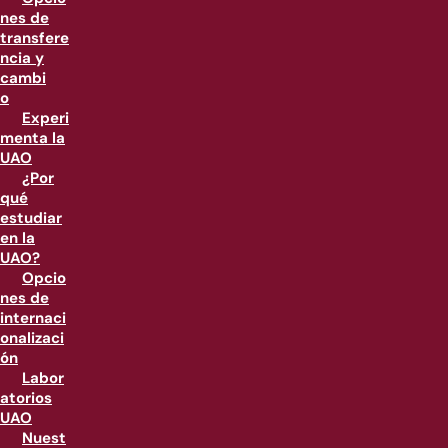
nes de
transfere
ncia y
cambi
o
Experi
menta la
UAO
¿Por
qué
estudiar
en la
UAO?
Opcio
nes de
internaci
onalizaci
ón
Labor
atorios
UAO
Nuest