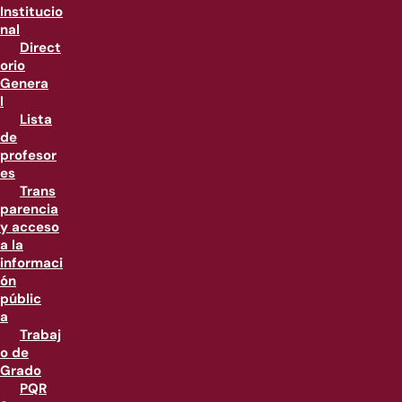
Institucio
nal
Direct
orio
Genera
l
Lista
de
profesor
es
Trans
parencia
y acceso
a la
informaci
ón
públic
a
Trabaj
o de
Grado
PQR