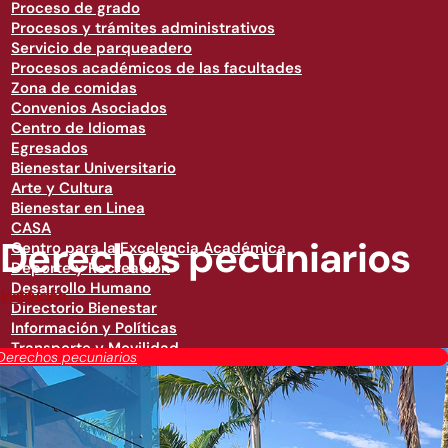
Proceso de grado
Procesos y trámites administrativos
Servicio de parqueadero
Procesos académicos de las facultades
Zona de comidas
Convenios Asociados
Centro de Idiomas
Egresados
Bienestar Universitario
Arte y Cultura
Bienestar en Linea
CASA
Derechos pecuniarios
Centro para la Excelencia Académica
Deporte y Recreación
Desarrollo Humano
Institución
Directorio Bienestar
Información y Políticas
Transporte y Movilidad
Derechos pecuniarios