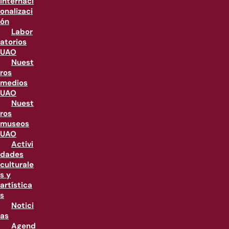
internaci
onalizaci
ón
Labor
atorios
UAO
Nuest
ros
medios
UAO
Nuest
ros
museos
UAO
Activi
dades
culturale
s y
artística
s
Notici
as
Agend