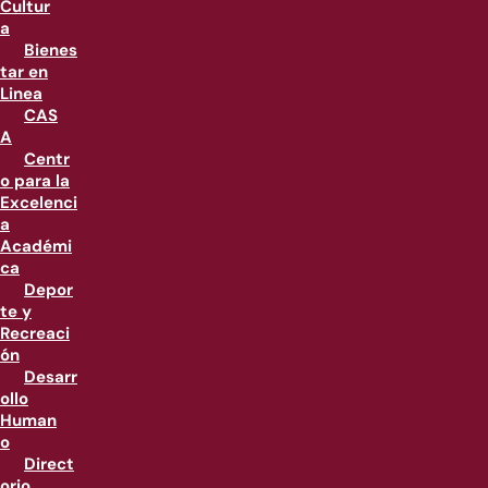
Cultur
a
Bienes
tar en
Linea
CAS
A
Centr
o para la
Excelenci
a
Académi
ca
Depor
te y
Recreaci
ón
Desarr
ollo
Human
o
Direct
orio