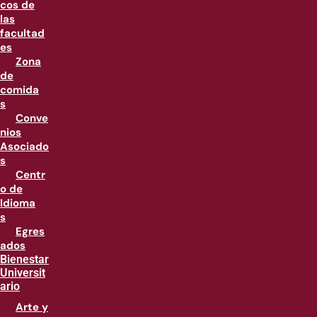
cos de
las
facultad
es
Zona
de
comida
s
Conve
nios
Asociado
s
Centr
o de
Idioma
s
Egres
ados
Bienestar
Universit
ario
Arte y