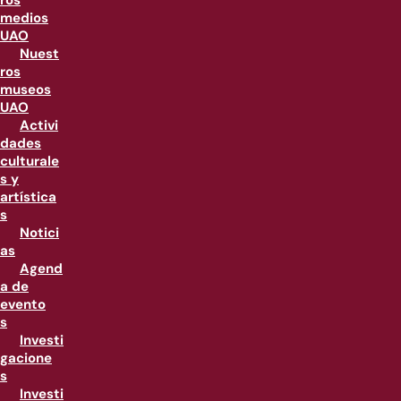
ros
medios
UAO
Nuest
ros
museos
UAO
Activi
dades
culturale
s y
artística
s
Notici
as
Agend
a de
evento
s
Investi
gacione
s
Investi