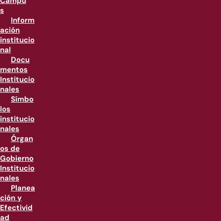
Campu
s
Inform
ación
institucio
nal
Docu
mentos
Institucio
nales
Símbo
los
institucio
nales
Órgan
os de
Gobierno
Institucio
nales
Planea
ción y
Efectivid
ad