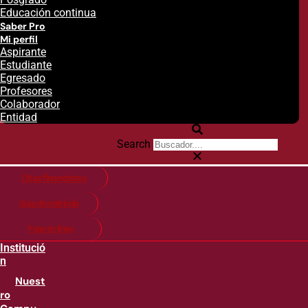
Educación continua
Saber Pro
Mi perfil
Aspirante
Estudiante
Egresado
Profesores
Colaborador
Entidad
Search
Citas financieras
Guía de matricula
Pago en línea
Institució
n
Nuest
ro