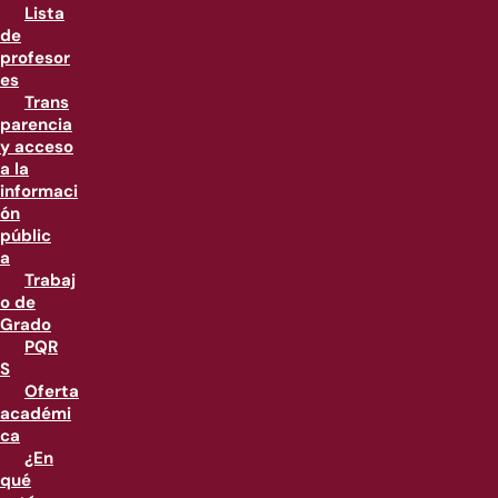
Lista
de
profesor
es
Trans
parencia
y acceso
a la
informaci
ón
públic
a
Trabaj
o de
Grado
PQR
S
Oferta
académi
ca
¿En
qué