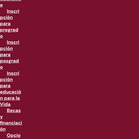
e
Inscri
pción
para
pregrad
o
Inscri
pción
para
posgrad
o
Inscri
pción
para
educació
n para la
Vida
Becas
y
financiaci
ón
Opcio