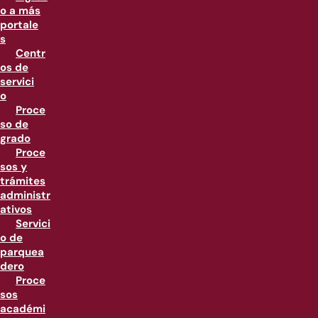
o a más
portale
s
Centr
os de
servici
o
Proce
so de
grado
Proce
sos y
trámites
administr
ativos
Servici
o de
parquea
dero
Proce
sos
académi