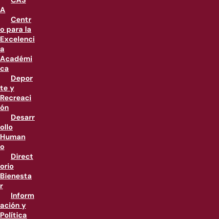
CAS
A
Centr
o para la
Excelenci
a
Académi
ca
Depor
te y
Recreaci
ón
Desarr
ollo
Human
o
Direct
orio
Bienesta
r
Inform
ación y
Política