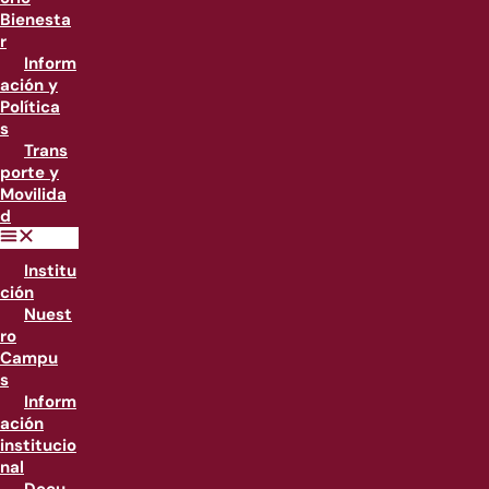
Bienesta
r
Inform
ación y
Política
s
Trans
porte y
Movilida
d
Institu
ción
Nuest
ro
Campu
s
Inform
ación
institucio
nal