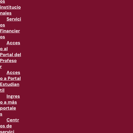
os
institucio
nales
Servici
os
Financier
os
Acces
o al
Portal del
Profeso
r
Acces
o a Portal
Estudian
til
Ingres
o a más
portale
s
Centr
os de
servici