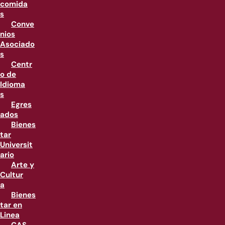
comida
s
Conve
nios
Asociado
s
Centr
o de
Idioma
s
Egres
ados
Bienes
tar
Universit
ario
Arte y
Cultur
a
Bienes
tar en
Linea