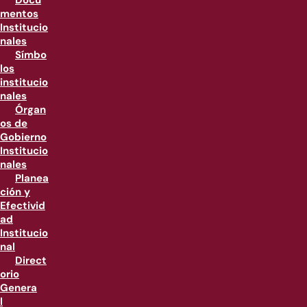
Docu
mentos
Institucio
nales
Símbo
los
institucio
nales
Órgan
os de
Gobierno
Institucio
nales
Planea
ción y
Efectivid
ad
Institucio
nal
Direct
orio
Genera
l