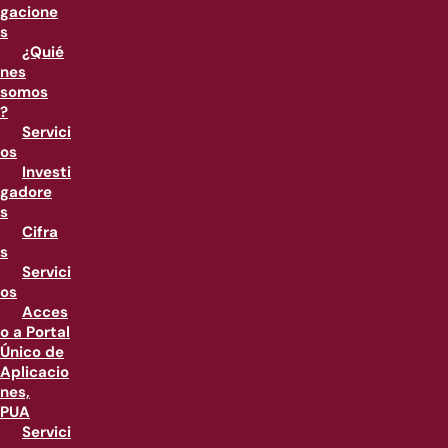
gacione
s
¿Quié
nes
somos
?
Servici
os
Investi
gadore
s
Cifra
s
Servici
os
Acces
o a Portal
Único de
Aplicacio
nes,
PUA
Servici