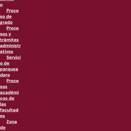
o
Proce
so de
grado
Proce
sos y
trámites
administr
ativos
Servici
o de
parquea
dero
Proce
sos
académi
cos de
las
facultad
es
Zona
de