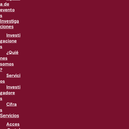
a de
evento
s
Investiga
ciones
Investi
gacione
s
¿Quié
nes
somos
?
Servici
os
Investi
gadore
s
Cifra
s
Servicios
Acces