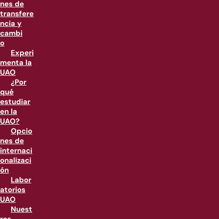
nes de
transfere
ncia y
cambi
o
Experi
menta la
UAO
¿Por
qué
estudiar
en la
UAO?
Opcio
nes de
internaci
onalizaci
ón
Labor
atorios
UAO
Nuest