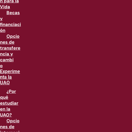
n para la
Vida
Becas
y
financiaci
ón
Opcio
nes de
transfere
ncia y
cambi
o
Experime
nta la
UAO
¿Por
qué
estudiar
en la
UAO?
Opcio
nes de