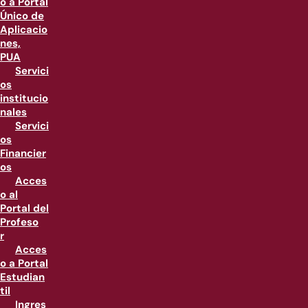
o a Portal
Único de
Aplicacio
nes,
PUA
Servici
os
institucio
nales
Servici
os
Financier
os
Acces
o al
Portal del
Profeso
r
Acces
o a Portal
Estudian
til
Ingres