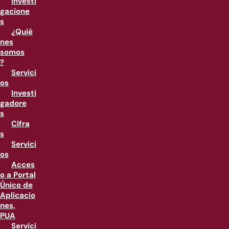
Investi
gacione
s
¿Quié
nes
somos
?
Servici
os
Investi
gadore
s
Cifra
s
Servici
os
Acces
o a Portal
Único de
Aplicacio
nes,
PUA
Servici