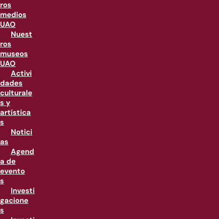
ros
medios
UAO
Nuest
ros
museos
UAO
Activi
dades
culturale
s y
artística
s
Notici
as
Agend
a de
evento
s
Investi
gacione
s