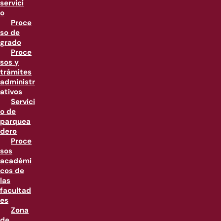
servici
o
Proce
so de
grado
Proce
sos y
trámites
administr
ativos
Servici
o de
parquea
dero
Proce
sos
académi
cos de
las
facultad
es
Zona
de