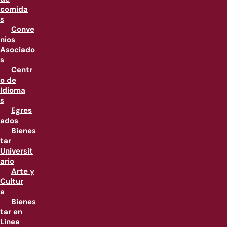
comida
s
Conve
nios
Asociado
s
Centr
o de
Idioma
s
Egres
ados
Bienes
tar
Universit
ario
Arte y
Cultur
a
Bienes
tar en
Linea