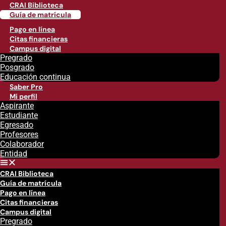
CRAI Biblioteca
Guía de matrícula
Pago en línea
Citas financieras
Campus digital
Pregrado
Posgrado
Educación continua
Saber Pro
Mi perfil
Aspirante
Estudiante
Egresado
Profesores
Colaborador
Entidad
CRAI Biblioteca
Guía de matrícula
Pago en línea
Citas financieras
Campus digital
Pregrado