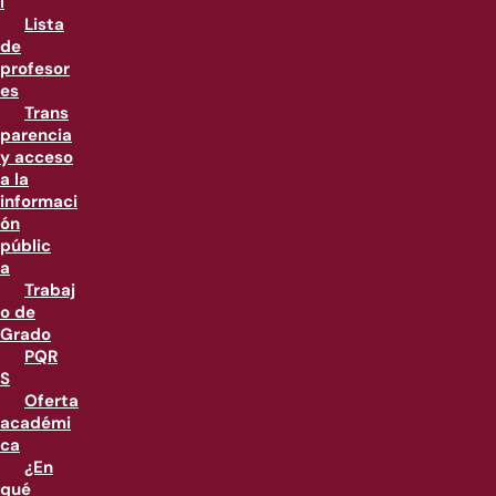
l
Lista
de
profesor
es
Trans
parencia
y acceso
a la
informaci
ón
públic
a
Trabaj
o de
Grado
PQR
S
Oferta
académi
ca
¿En
qué