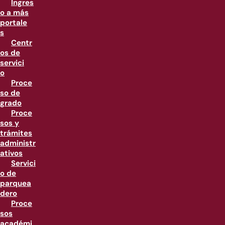
Ingres
o a más
portale
s
Centr
os de
servici
o
Proce
so de
grado
Proce
sos y
trámites
administr
ativos
Servici
o de
parquea
dero
Proce
sos
académi