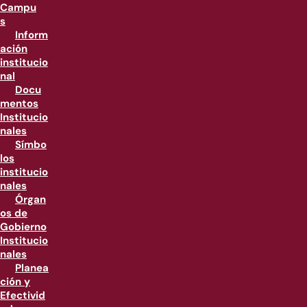
Campu
s
Inform
ación
institucio
nal
Docu
mentos
Institucio
nales
Símbo
los
institucio
nales
Órgan
os de
Gobierno
Institucio
nales
Planea
ción y
Efectivid