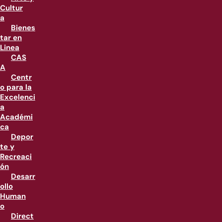
Cultur
a
Bienes
tar en
Linea
CAS
A
Centr
o para la
Excelenci
a
Académi
ca
Depor
te y
Recreaci
ón
Desarr
ollo
Human
o
Direct