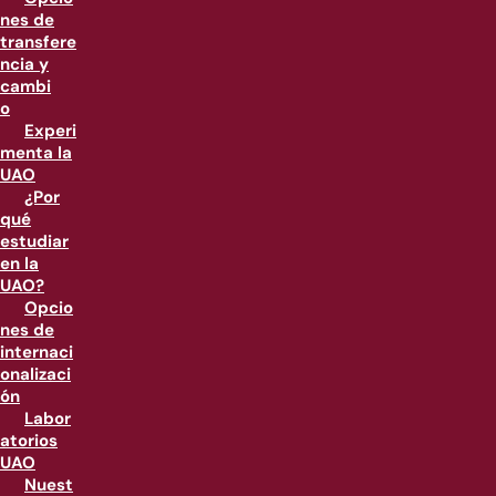
nes de
transfere
ncia y
cambi
o
Experi
menta la
UAO
¿Por
qué
estudiar
en la
UAO?
Opcio
nes de
internaci
onalizaci
ón
Labor
atorios
UAO
Nuest