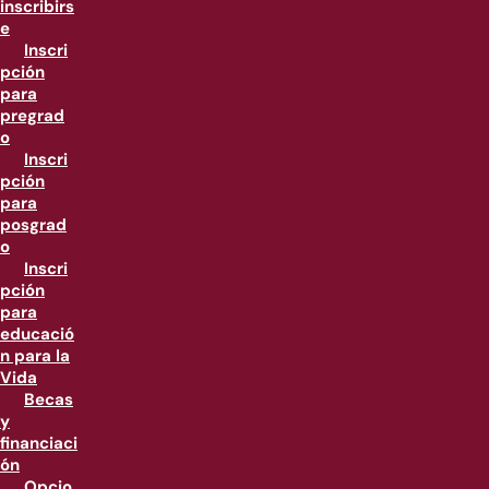
inscribirs
e
Inscri
pción
para
pregrad
o
Inscri
pción
para
posgrad
o
Inscri
pción
para
educació
n para la
Vida
Becas
y
financiaci
ón
Opcio