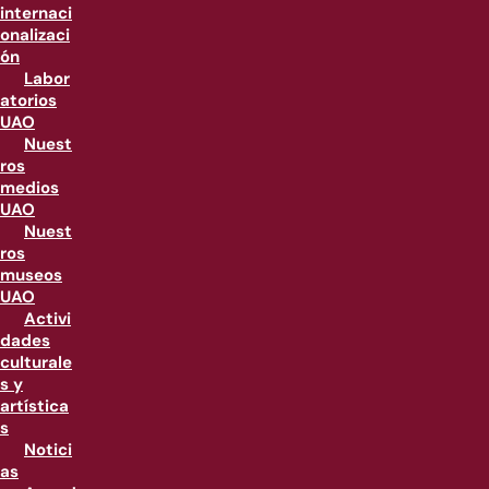
internaci
onalizaci
ón
Labor
atorios
UAO
Nuest
ros
medios
UAO
Nuest
ros
museos
UAO
Activi
dades
culturale
s y
artística
s
Notici
as