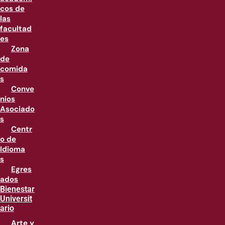
cos de
las
facultad
es
Zona
de
comida
s
Conve
nios
Asociado
s
Centr
o de
Idioma
s
Egres
ados
Bienestar
Universit
ario
Arte y