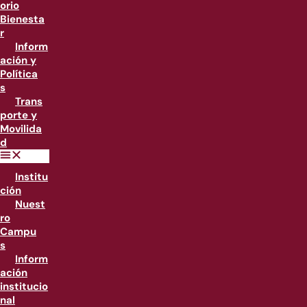
orio
Bienesta
r
Inform
ación y
Política
s
Trans
porte y
Movilida
d
Institu
ción
Nuest
ro
Campu
s
Inform
ación
institucio
nal