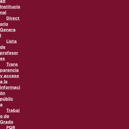
ad
Institucio
nal
Direct
orio
Genera
l
Lista
de
profesor
es
Trans
parencia
y acceso
a la
informaci
ón
públic
a
Trabaj
o de
Grado
PQR