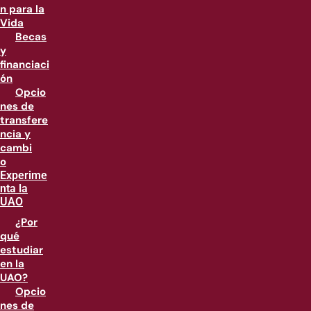
n para la
Vida
Becas
y
financiaci
ón
Opcio
nes de
transfere
ncia y
cambi
o
Experime
nta la
UAO
¿Por
qué
estudiar
en la
UAO?
Opcio
nes de