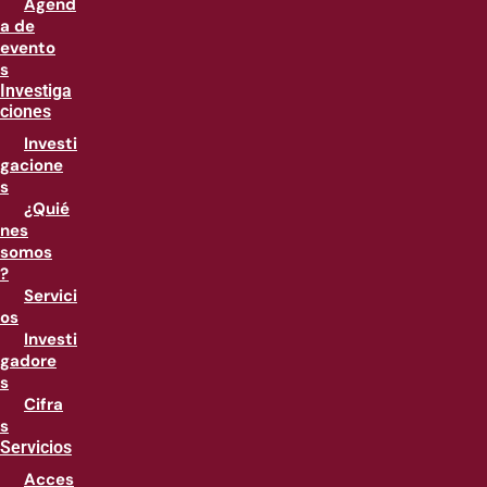
Agend
a de
evento
s
Investiga
ciones
Investi
gacione
s
¿Quié
nes
somos
?
Servici
os
Investi
gadore
s
Cifra
s
Servicios
Acces