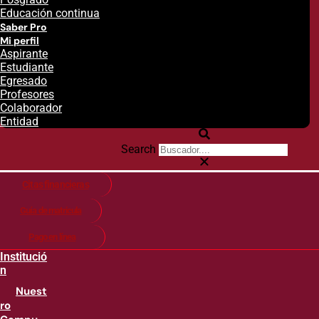
Educación continua
Saber Pro
Mi perfil
Aspirante
Estudiante
Egresado
Profesores
Colaborador
Entidad
Search
Citas financieras
Guía de matricula
Pago en línea
Institució
n
Nuest
ro