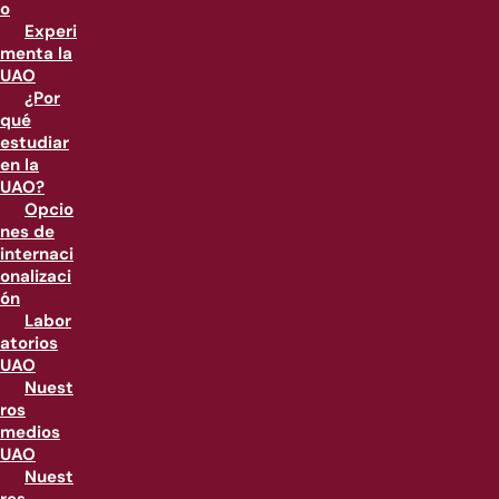
o
Experi
menta la
UAO
¿Por
qué
estudiar
en la
UAO?
Opcio
nes de
internaci
onalizaci
ón
Labor
atorios
UAO
Nuest
ros
medios
UAO
Nuest