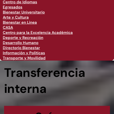
Centro de Idiomas
Egresados
Bienestar Universitario
Arte y Cultura
Bienestar en Linea
CASA
Centro para la Excelencia Académica
Deporte y Recreación
Desarrollo Humano
Directorio Bienestar
Información y Políticas
Transporte y Movilidad
Transferencia
interna