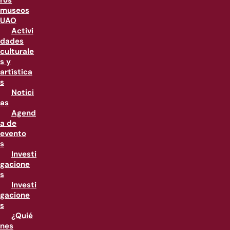
ros
museos
UAO
Activi
dades
culturale
s y
artística
s
Notici
as
Agend
a de
evento
s
Investi
gacione
s
Investi
gacione
s
¿Quié
nes