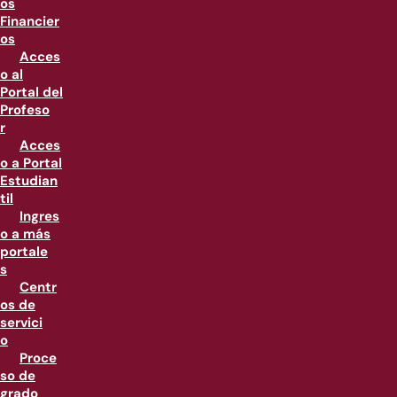
os
Financier
os
Acces
o al
Portal del
Profeso
r
Acces
o a Portal
Estudian
til
Ingres
o a más
portale
s
Centr
os de
servici
o
Proce
so de
grado