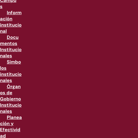
Campu
s
Inform
ación
institucio
nal
Docu
mentos
Institucio
nales
Símbo
los
institucio
nales
Órgan
os de
Gobierno
Institucio
nales
Planea
ción y
Efectivid
ad