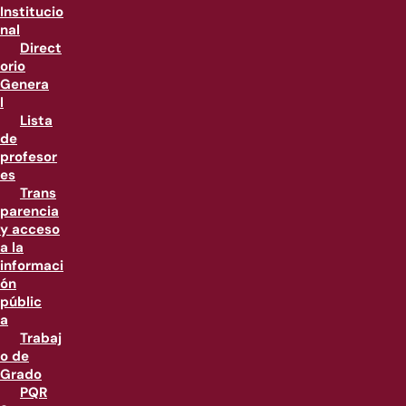
Institucio
nal
Direct
orio
Genera
l
Lista
de
profesor
es
Trans
parencia
y acceso
a la
informaci
ón
públic
a
Trabaj
o de
Grado
PQR