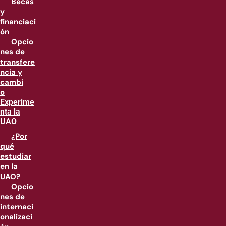
Becas
y
financiaci
ón
Opcio
nes de
transfere
ncia y
cambi
o
Experime
nta la
UAO
¿Por
qué
estudiar
en la
UAO?
Opcio
nes de
internaci
onalizaci