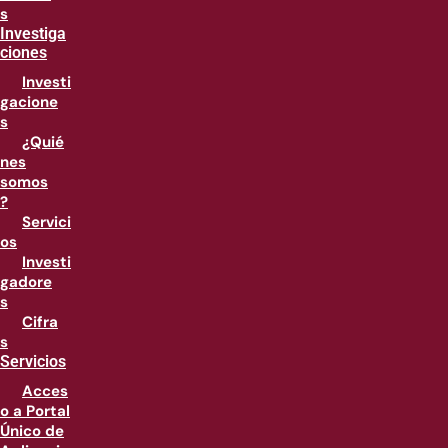
s
Investiga
ciones
Investi
gacione
s
¿Quié
nes
somos
?
Servici
os
Investi
gadore
s
Cifra
s
Servicios
Acces
o a Portal
Único de