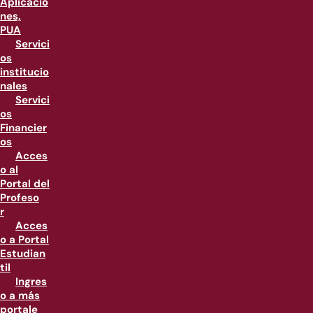
Aplicacio
nes,
PUA
Servici
os
institucio
nales
Servici
os
Financier
os
Acces
o al
Portal del
Profeso
r
Acces
o a Portal
Estudian
til
Ingres
o a más
portale