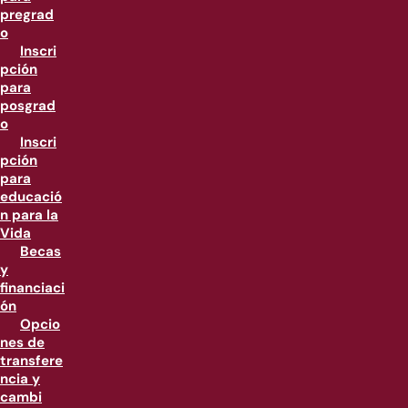
pregrad
o
Inscri
pción
para
posgrad
o
Inscri
pción
para
educació
n para la
Vida
Becas
y
financiaci
ón
Opcio
nes de
transfere
ncia y
cambi