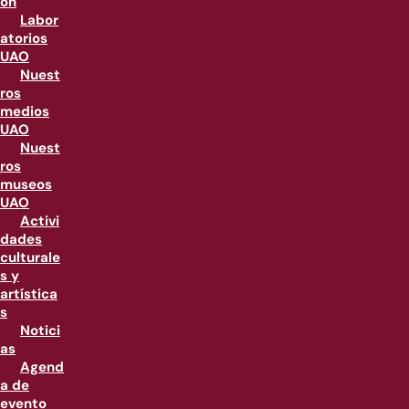
ón
Labor
atorios
UAO
Nuest
ros
medios
UAO
Nuest
ros
museos
UAO
Activi
dades
culturale
s y
artística
s
Notici
as
Agend
a de
evento