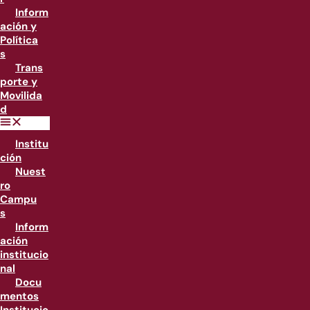
Inform
ación y
Política
s
Trans
porte y
Movilida
d
Institu
ción
Nuest
ro
Campu
s
Inform
ación
institucio
nal
Docu
mentos