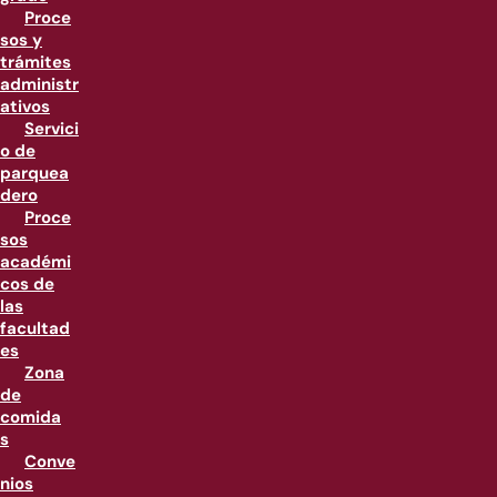
Proce
sos y
trámites
administr
ativos
Servici
o de
parquea
dero
Proce
sos
académi
cos de
las
facultad
es
Zona
de
comida
s
Conve
nios