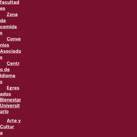
facultad
es
Zona
de
comida
s
Conve
nios
Asociado
s
Centr
o de
Idioma
s
Egres
ados
Bienestar
Universit
ario
Arte y
Cultur
a