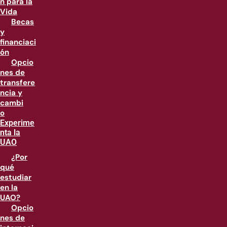
n para la
Vida
Becas
y
financiaci
ón
Opcio
nes de
transfere
ncia y
cambi
o
Experime
nta la
UAO
¿Por
qué
estudiar
en la
UAO?
Opcio
nes de