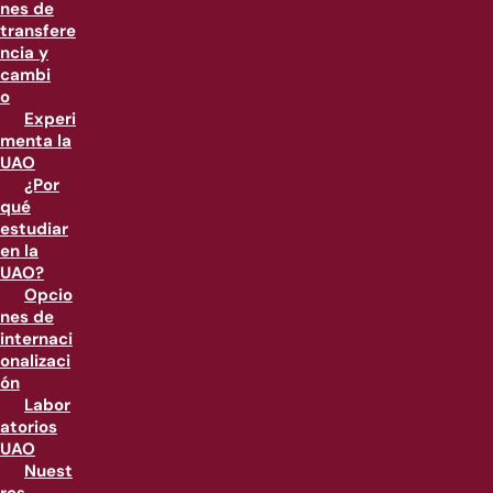
nes de
transfere
ncia y
cambi
o
Experi
menta la
UAO
¿Por
qué
estudiar
en la
UAO?
Opcio
nes de
internaci
onalizaci
ón
Labor
atorios
UAO
Nuest