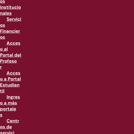
os
institucio
nales
Servici
os
Financier
os
Acces
o al
Portal del
Profeso
r
Acces
o a Portal
Estudian
til
Ingres
o a más
portale
s
Centr
os de
servici