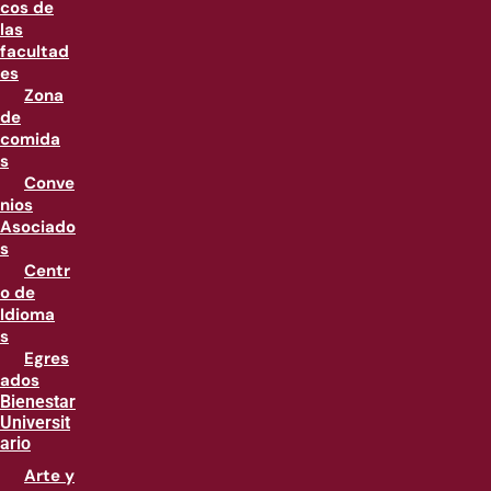
cos de
las
facultad
es
Zona
de
comida
s
Conve
nios
Asociado
s
Centr
o de
Idioma
s
Egres
ados
Bienestar
Universit
ario
Arte y