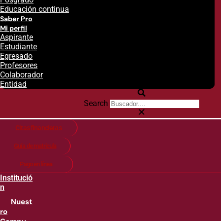
Educación continua
Saber Pro
Mi perfil
Aspirante
Estudiante
Egresado
Profesores
Colaborador
Entidad
Search
Citas financieras
Guía de matricula
Pago en línea
Institució
n
Nuest
ro