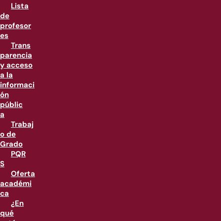
Lista
de
profesor
es
Trans
parencia
y acceso
a la
informaci
ón
públic
a
Trabaj
o de
Grado
PQR
S
Oferta
académi
ca
¿En
qué