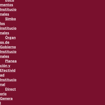
Docu
mentos
Institucio
nales
Símbo
los
institucio
nales
Órgan
os de
Gobierno
Institucio
nales
Planea
ción y
Efectivid
ad
Institucio
nal
Direct
orio
Genera
l