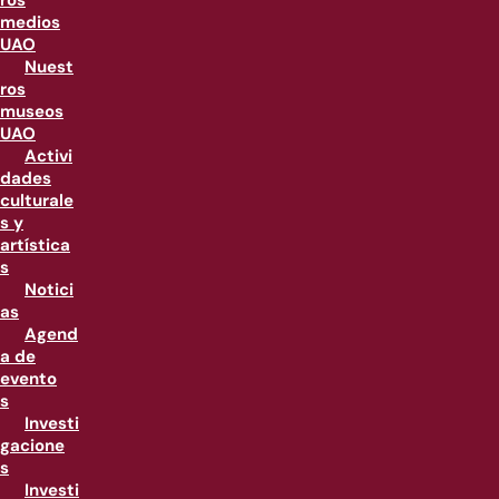
ros
medios
UAO
Nuest
ros
museos
UAO
Activi
dades
culturale
s y
artística
s
Notici
as
Agend
a de
evento
s
Investi
gacione
s
Investi