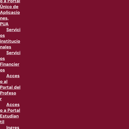
o a Portal
Único de
Aplicacio
nes,
PUA
Servici
os
institucio
nales
Servici
os
Financier
os
Acces
o al
Portal del
Profeso
r
Acces
o a Portal
Estudian
til
Ingres