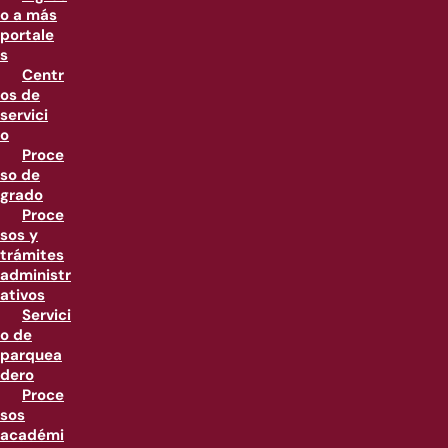
o a más
portale
s
Centr
os de
servici
o
Proce
so de
grado
Proce
sos y
trámites
administr
ativos
Servici
o de
parquea
dero
Proce
sos
académi