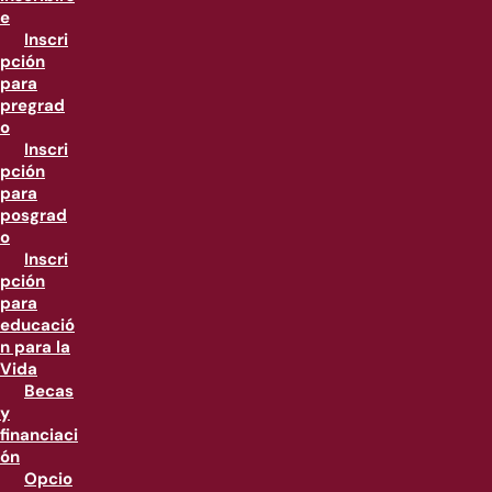
e
Inscri
pción
para
pregrad
o
Inscri
pción
para
posgrad
o
Inscri
pción
para
educació
n para la
Vida
Becas
y
financiaci
ón
Opcio