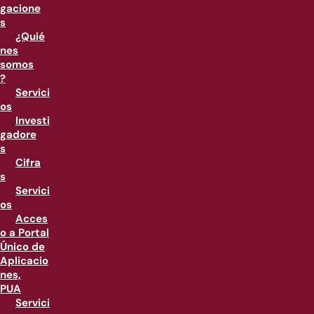
gacione
s
¿Quié
nes
somos
?
Servici
os
Investi
gadore
s
Cifra
s
Servici
os
Acces
o a Portal
Único de
Aplicacio
nes,
PUA
Servici