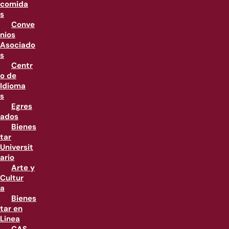
comida
s
Conve
nios
Asociado
s
Centr
o de
Idioma
s
Egres
ados
Bienes
tar
Universit
ario
Arte y
Cultur
a
Bienes
tar en
Linea