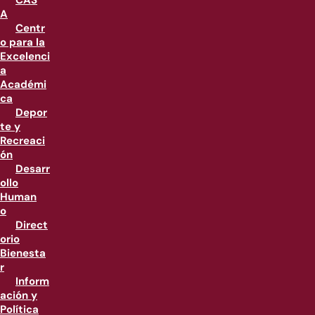
CAS
A
Centr
o para la
Excelenci
a
Académi
ca
Depor
te y
Recreaci
ón
Desarr
ollo
Human
o
Direct
orio
Bienesta
r
Inform
ación y
Política