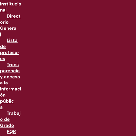
Institucio
nal
Direct
orio
Genera
l
Lista
de
profesor
es
Trans
parencia
y acceso
a la
informaci
ón
públic
a
Trabaj
o de
Grado
PQR