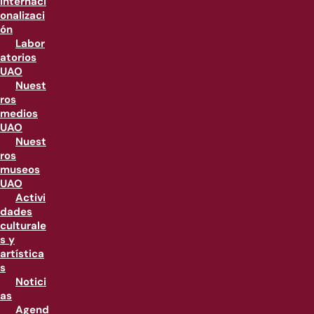
internaci
onalizaci
ón
Labor
atorios
UAO
Nuest
ros
medios
UAO
Nuest
ros
museos
UAO
Activi
dades
culturale
s y
artística
s
Notici
as
Agend