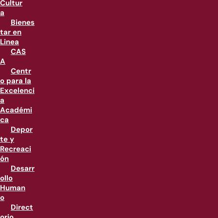
Cultur
a
Bienes
tar en
Linea
CAS
A
Centr
o para la
Excelenci
a
Académi
ca
Depor
te y
Recreaci
ón
Desarr
ollo
Human
o
Direct
orio