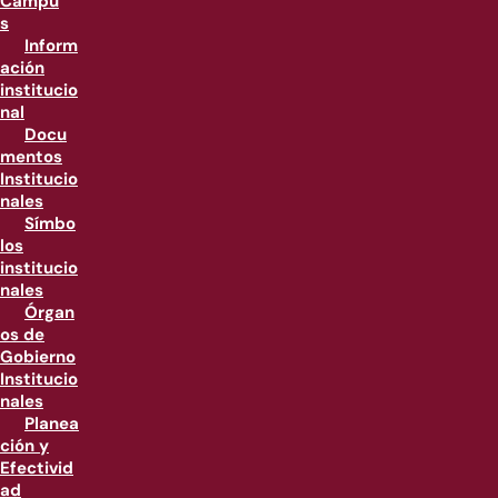
Campu
s
Inform
ación
institucio
nal
Docu
mentos
Institucio
nales
Símbo
los
institucio
nales
Órgan
os de
Gobierno
Institucio
nales
Planea
ción y
Efectivid
ad