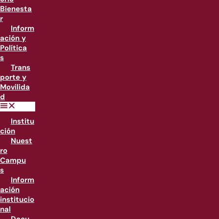
Bienesta
r
Inform
ación y
Política
s
Trans
porte y
Movilida
d
Institu
ción
Nuest
ro
Campu
s
Inform
ación
institucio
nal