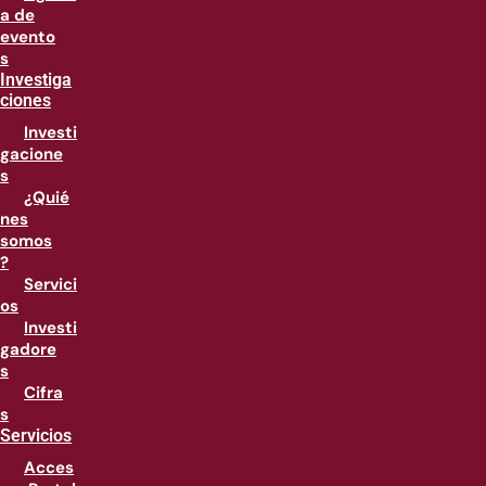
a de
evento
s
Investiga
ciones
Investi
gacione
s
¿Quié
nes
somos
?
Servici
os
Investi
gadore
s
Cifra
s
Servicios
Acces