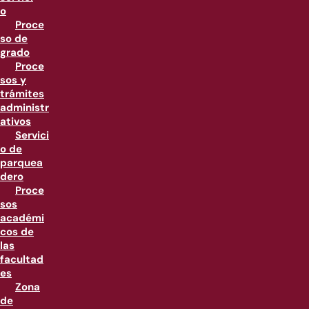
o
Proce
so de
grado
Proce
sos y
trámites
administr
ativos
Servici
o de
parquea
dero
Proce
sos
académi
cos de
las
facultad
es
Zona
de