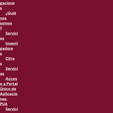
gacione
s
¿Quié
nes
somos
?
Servici
os
Investi
gadore
s
Cifra
s
Servici
os
Acces
o a Portal
Único de
Aplicacio
nes,
PUA
Servici