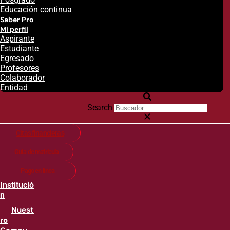
Educación continua
Saber Pro
Mi perfil
Aspirante
Estudiante
Egresado
Profesores
Colaborador
Entidad
Search
Citas financieras
Guía de matricula
Pago en línea
Institució
n
Nuest
ro