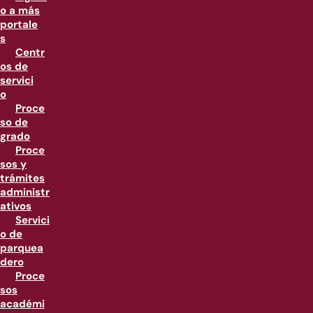
o a más
portale
s
Centr
os de
servici
o
Proce
so de
grado
Proce
sos y
trámites
administr
ativos
Servici
o de
parquea
dero
Proce
sos
académi