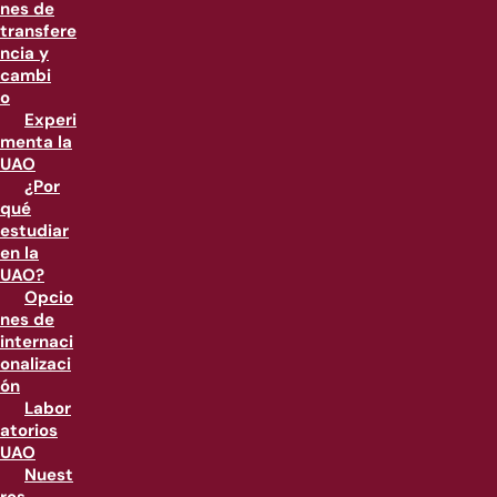
nes de
transfere
ncia y
cambi
o
Experi
menta la
UAO
¿Por
qué
estudiar
en la
UAO?
Opcio
nes de
internaci
onalizaci
ón
Labor
atorios
UAO
Nuest