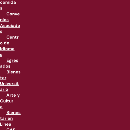
comida
s
Conve
nios
Asociado
s
Centr
o de
Idioma
s
Egres
ados
Bienes
tar
Universit
ario
Arte y
Cultur
a
Bienes
tar en
Linea