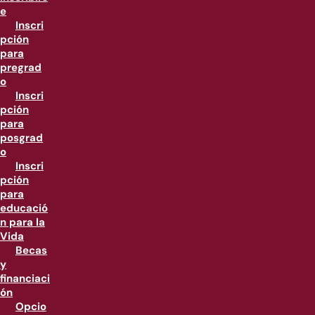
e
Inscri
pción
para
pregrad
o
Inscri
pción
para
posgrad
o
Inscri
pción
para
educació
n para la
Vida
Becas
y
financiaci
ón
Opcio