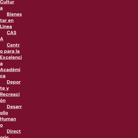
Cultur
a
Bienes
tar en
Linea
CAS
A
Centr
o para la
Excelenci
a
Académi
ca
Depor
te y
Recreaci
ón
Desarr
ollo
Human
o
Direct
orio