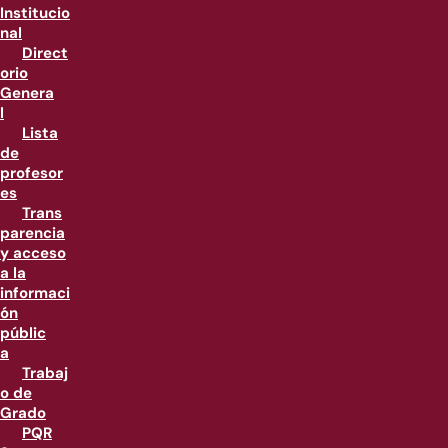
Institucio
nal
Direct
orio
Genera
l
Lista
de
profesor
es
Trans
parencia
y acceso
a la
informaci
ón
públic
a
Trabaj
o de
Grado
PQR