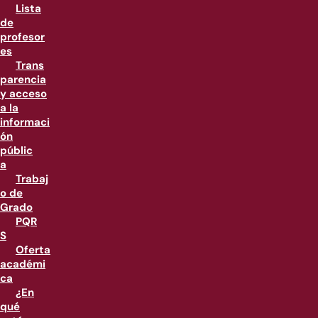
Lista
de
profesor
es
Trans
parencia
y acceso
a la
informaci
ón
públic
a
Trabaj
o de
Grado
PQR
S
Oferta
académi
ca
¿En
qué