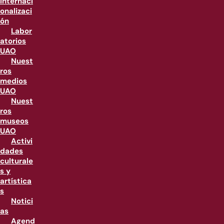
internaci
onalizaci
ón
Labor
atorios
UAO
Nuest
ros
medios
UAO
Nuest
ros
museos
UAO
Activi
dades
culturale
s y
artística
s
Notici
as
Agend