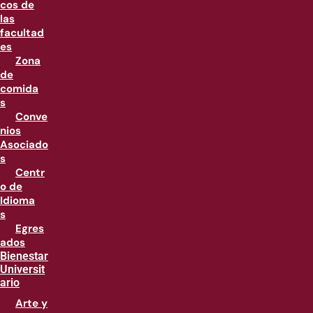
cos de
las
facultad
es
Zona
de
comida
s
Conve
nios
Asociado
s
Centr
o de
Idioma
s
Egres
ados
Bienestar
Universit
ario
Arte y