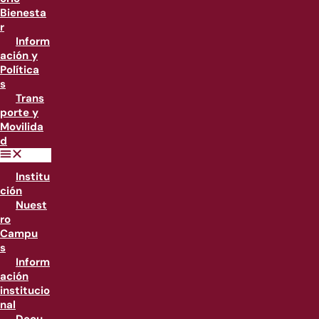
Bienesta
r
Inform
ación y
Política
s
Trans
porte y
Movilida
d
Institu
ción
Nuest
ro
Campu
s
Inform
ación
institucio
nal