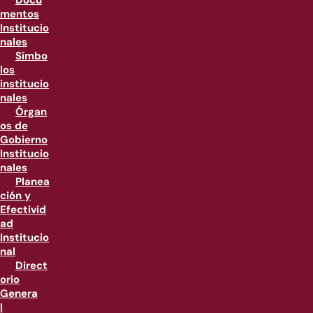
Docu
mentos
Institucio
nales
Símbo
los
institucio
nales
Órgan
os de
Gobierno
Institucio
nales
Planea
ción y
Efectivid
ad
Institucio
nal
Direct
orio
Genera
l