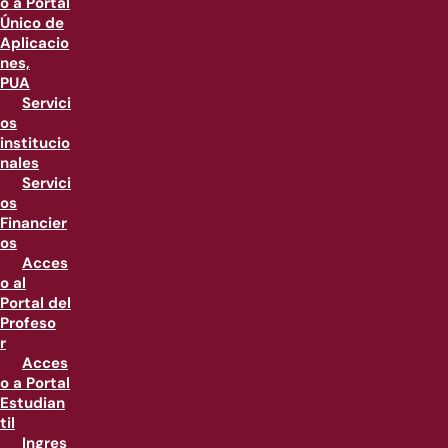
o a Portal
Único de
Aplicacio
nes,
PUA
Servici
os
institucio
nales
Servici
os
Financier
os
Acces
o al
Portal del
Profeso
r
Acces
o a Portal
Estudian
til
Ingres