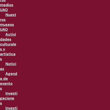
ros
medios
UAO
Nuest
ros
museos
UAO
Activi
dades
culturale
s y
artística
s
Notici
as
Agend
a de
evento
s
Investi
gacione
s
Investi