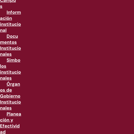
Campu
s
Inform
ación
institucio
nal
Docu
mentos
Institucio
nales
Símbo
los
institucio
nales
Órgan
os de
Gobierno
Institucio
nales
Planea
ción y
Efectivid
ad