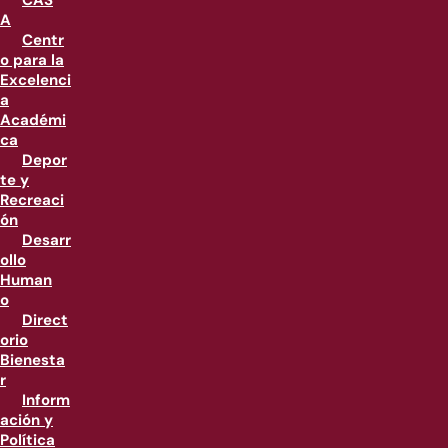
CAS
A
Centr
o para la
Excelenci
a
Académi
ca
Depor
te y
Recreaci
ón
Desarr
ollo
Human
o
Direct
orio
Bienesta
r
Inform
ación y
Política