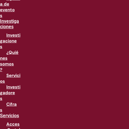
a de
evento
s
Investiga
ciones
Investi
gacione
s
¿Quié
nes
somos
?
Servici
os
Investi
gadore
s
Cifra
s
Servicios
Acces