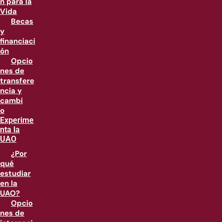
n para la
Vida
Becas
y
financiaci
ón
Opcio
nes de
transfere
ncia y
cambi
o
Experime
nta la
UAO
¿Por
qué
estudiar
en la
UAO?
Opcio
nes de