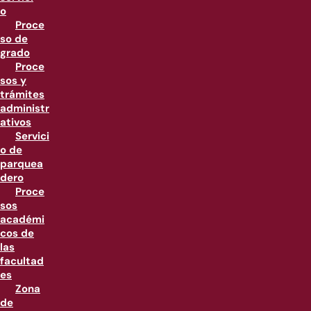
o
Proce
so de
grado
Proce
sos y
trámites
administr
ativos
Servici
o de
parquea
dero
Proce
sos
académi
cos de
las
facultad
es
Zona
de