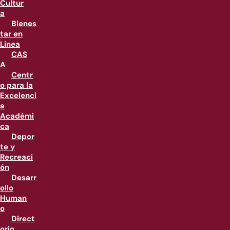
Cultur
a
Bienes
tar en
Linea
CAS
A
Centr
o para la
Excelenci
a
Académi
ca
Depor
te y
Recreaci
ón
Desarr
ollo
Human
o
Direct
orio