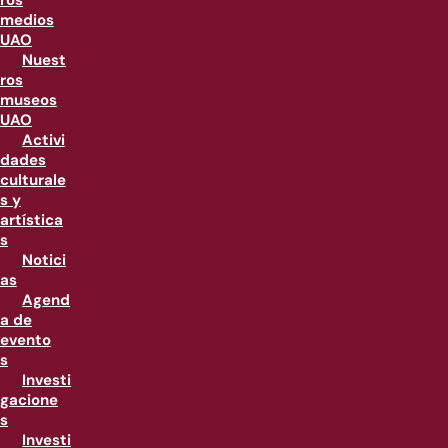
ros
medios
UAO
Nuest
ros
museos
UAO
Activi
dades
culturale
s y
artística
s
Notici
as
Agend
a de
evento
s
Investi
gacione
s
Investi