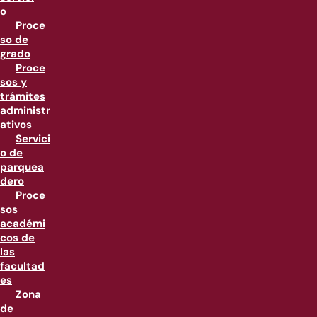
o
Proce
so de
grado
Proce
sos y
trámites
administr
ativos
Servici
o de
parquea
dero
Proce
sos
académi
cos de
las
facultad
es
Zona
de