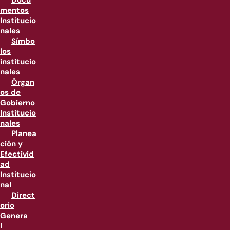
Docu
mentos
Institucio
nales
Símbo
los
institucio
nales
Órgan
os de
Gobierno
Institucio
nales
Planea
ción y
Efectivid
ad
Institucio
nal
Direct
orio
Genera
l