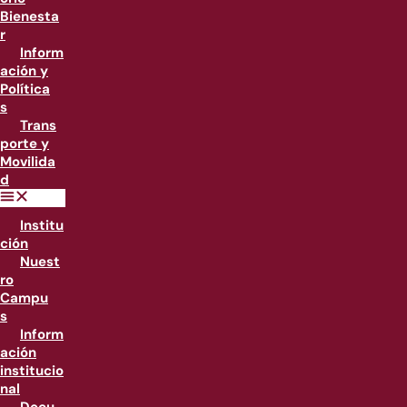
Bienesta
r
Inform
ación y
Política
s
Trans
porte y
Movilida
d
Institu
ción
Nuest
ro
Campu
s
Inform
ación
institucio
nal