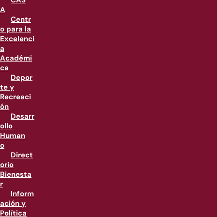
CAS
A
Centr
o para la
Excelenci
a
Académi
ca
Depor
te y
Recreaci
ón
Desarr
ollo
Human
o
Direct
orio
Bienesta
r
Inform
ación y
Política