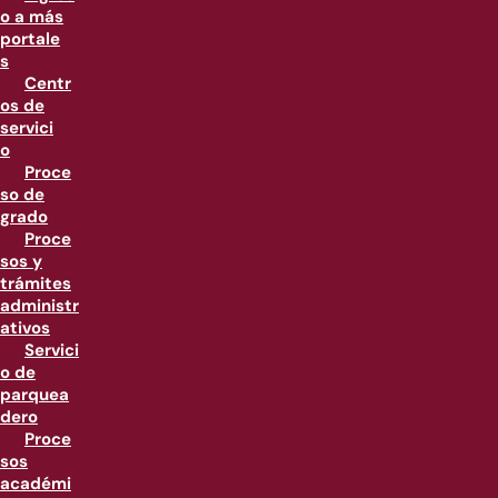
o a más
portale
s
Centr
os de
servici
o
Proce
so de
grado
Proce
sos y
trámites
administr
ativos
Servici
o de
parquea
dero
Proce
sos
académi