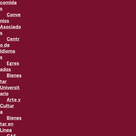
comida
s
Conve
nios
Asociado
s
Centr
o de
Idioma
s
Egres
ados
Bienes
tar
Universit
ario
Arte y
Cultur
a
Bienes
tar en
Linea