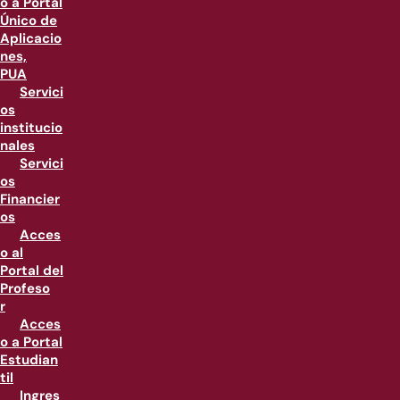
o a Portal
Único de
Aplicacio
nes,
PUA
Servici
os
institucio
nales
Servici
os
Financier
os
Acces
o al
Portal del
Profeso
r
Acces
o a Portal
Estudian
til
Ingres