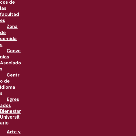
cos de
las
facultad
es
Zona
de
comida
s
Conve
nios
Asociado
s
Centr
o de
Idioma
s
Egres
ados
Bienestar
Universit
ario
Arte y