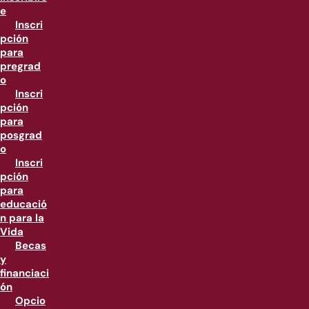
e
Inscri
pción
para
pregrad
o
Inscri
pción
para
posgrad
o
Inscri
pción
para
educació
n para la
Vida
Becas
y
financiaci
ón
Opcio