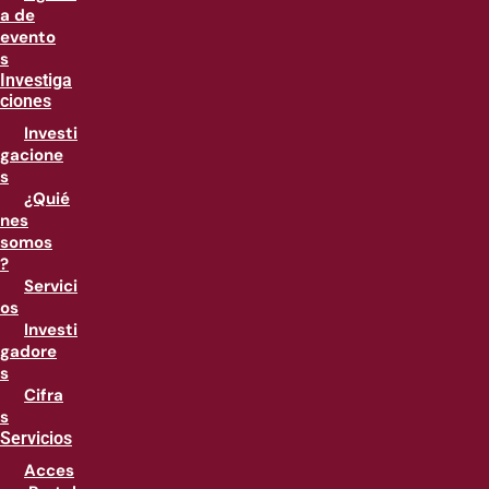
a de
evento
s
Investiga
ciones
Investi
gacione
s
¿Quié
nes
somos
?
Servici
os
Investi
gadore
s
Cifra
s
Servicios
Acces