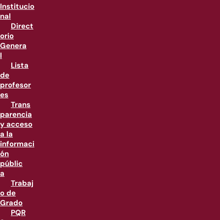
Institucio
nal
Direct
orio
Genera
l
Lista
de
profesor
es
Trans
parencia
y acceso
a la
informaci
ón
públic
a
Trabaj
o de
Grado
PQR