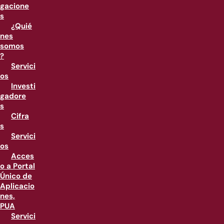
gacione
s
¿Quié
nes
somos
?
Servici
os
Investi
gadore
s
Cifra
s
Servici
os
Acces
o a Portal
Único de
Aplicacio
nes,
PUA
Servici