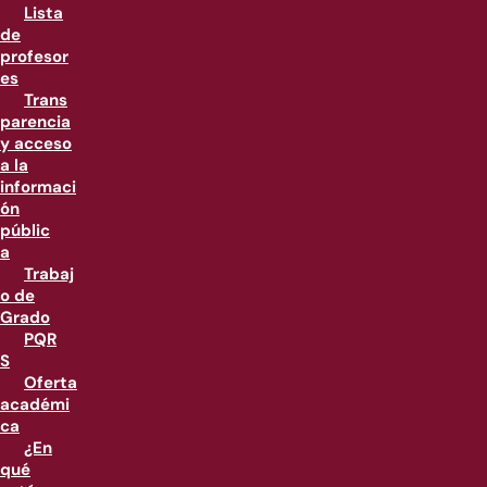
Lista
de
profesor
es
Trans
parencia
y acceso
a la
informaci
ón
públic
a
Trabaj
o de
Grado
PQR
S
Oferta
académi
ca
¿En
qué