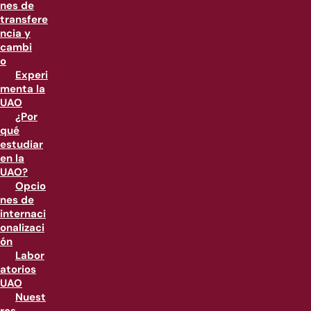
nes de
transfere
ncia y
cambi
o
Experi
menta la
UAO
¿Por
qué
estudiar
en la
UAO?
Opcio
nes de
internaci
onalizaci
ón
Labor
atorios
UAO
Nuest