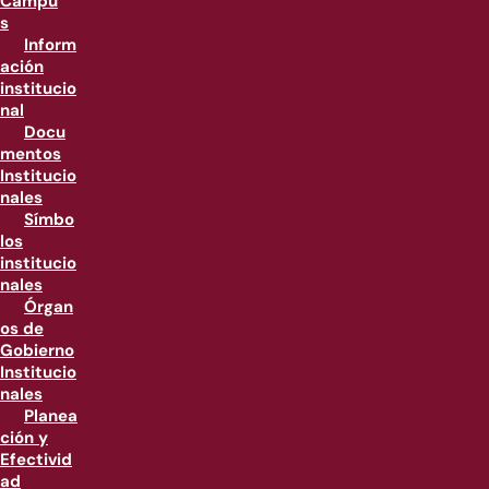
Campu
s
Inform
ación
institucio
nal
Docu
mentos
Institucio
nales
Símbo
los
institucio
nales
Órgan
os de
Gobierno
Institucio
nales
Planea
ción y
Efectivid
ad