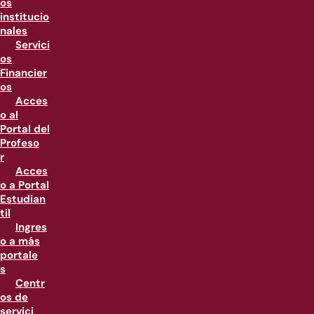
os
institucio
nales
Servici
os
Financier
os
Acces
o al
Portal del
Profeso
r
Acces
o a Portal
Estudian
til
Ingres
o a más
portale
s
Centr
os de
servici