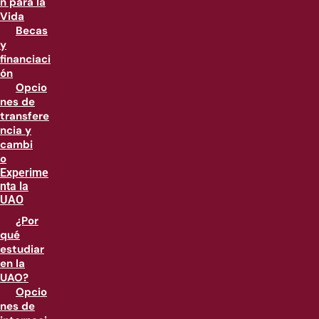
n para la
Vida
Becas
y
financiaci
ón
Opcio
nes de
transfere
ncia y
cambi
o
Experime
nta la
UAO
¿Por
qué
estudiar
en la
UAO?
Opcio
nes de