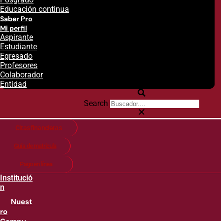
Educación continua
Saber Pro
Mi perfil
Aspirante
Estudiante
Egresado
Profesores
Colaborador
Entidad
Search
Citas financieras
Guía de matricula
Pago en línea
Institució
n
Nuest
ro