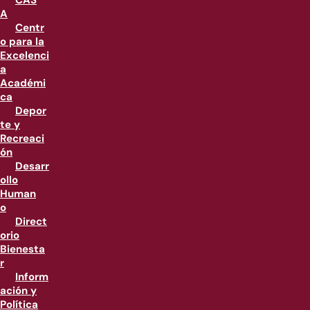
CAS
A
Centr
o para la
Excelenci
a
Académi
ca
Depor
te y
Recreaci
ón
Desarr
ollo
Human
o
Direct
orio
Bienesta
r
Inform
ación y
Política