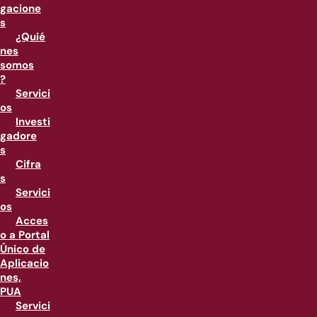
gacione
s
¿Quié
nes
somos
?
Servici
os
Investi
gadore
s
Cifra
s
Servici
os
Acces
o a Portal
Único de
Aplicacio
nes,
PUA
Servici