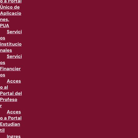
o a Portal
Único de
Aplicacio
nes,
PUA
Servici
os
institucio
nales
Servici
os
Financier
os
Acces
o al
Portal del
Profeso
r
Acces
o a Portal
Estudian
til
Ingres