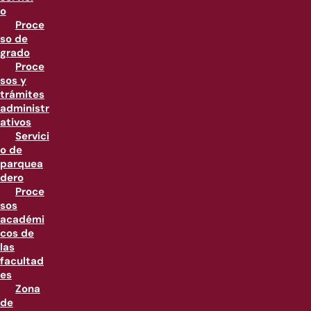
o
Proce
so de
grado
Proce
sos y
trámites
administr
ativos
Servici
o de
parquea
dero
Proce
sos
académi
cos de
las
facultad
es
Zona
de