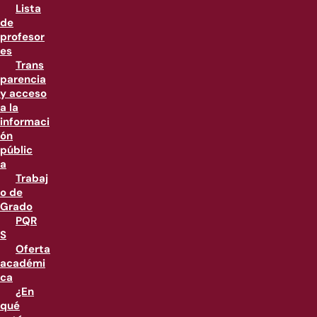
Lista
de
profesor
es
Trans
parencia
y acceso
a la
informaci
ón
públic
a
Trabaj
o de
Grado
PQR
S
Oferta
académi
ca
¿En
qué