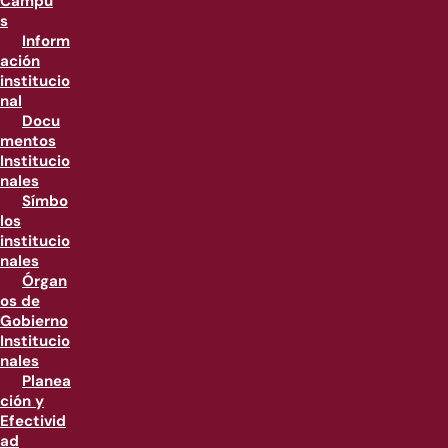
Campu
s
Inform
ación
institucio
nal
Docu
mentos
Institucio
nales
Símbo
los
institucio
nales
Órgan
os de
Gobierno
Institucio
nales
Planea
ción y
Efectivid
ad