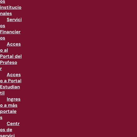
os
institucio
nales
Servici
os
Financier
os
Acces
o al
Portal del
Profeso
r
Acces
o a Portal
Estudian
til
Ingres
o a más
portale
s
Centr
os de
servici