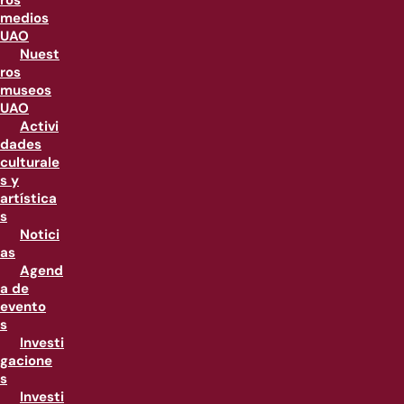
ros
medios
UAO
Nuest
ros
museos
UAO
Activi
dades
culturale
s y
artística
s
Notici
as
Agend
a de
evento
s
Investi
gacione
s
Investi