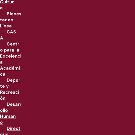
Cultur
a
Bienes
tar en
Linea
CAS
A
Centr
o para la
Excelenci
a
Académi
ca
Depor
te y
Recreaci
ón
Desarr
ollo
Human
o
Direct
orio