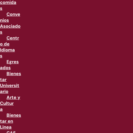
comida
s
Conve
nios
Asociado
s
Centr
o de
Idioma
s
Egres
ados
Bienes
tar
Universit
ario
Arte y
Cultur
a
Bienes
tar en
Linea