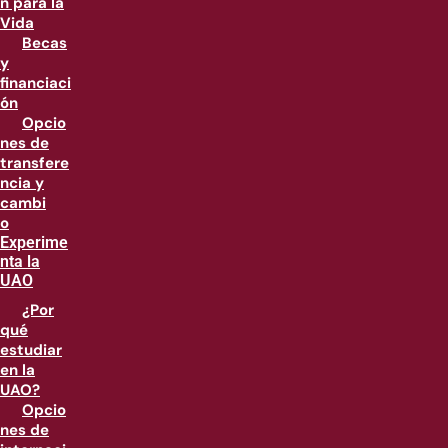
n para la
Vida
Becas
y
financiaci
ón
Opcio
nes de
transfere
ncia y
cambi
o
Experime
nta la
UAO
¿Por
qué
estudiar
en la
UAO?
Opcio
nes de