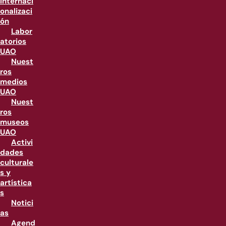
internaci
onalizaci
ón
Labor
atorios
UAO
Nuest
ros
medios
UAO
Nuest
ros
museos
UAO
Activi
dades
culturale
s y
artística
s
Notici
as
Agend