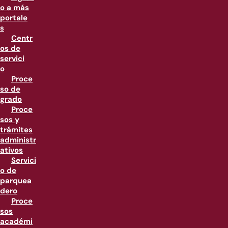
o a más
portale
s
Centr
os de
servici
o
Proce
so de
grado
Proce
sos y
trámites
administr
ativos
Servici
o de
parquea
dero
Proce
sos
académi