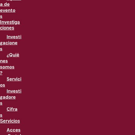
a de
evento
s
Investiga
ciones
Investi
gacione
s
¿Quié
nes
somos
?
Servici
os
Investi
gadore
s
Cifra
s
Servicios
Acces