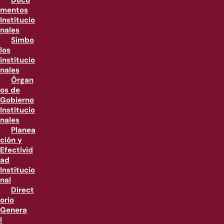
Docu
mentos
Institucio
nales
Símbo
los
institucio
nales
Órgan
os de
Gobierno
Institucio
nales
Planea
ción y
Efectivid
ad
Institucio
nal
Direct
orio
Genera
l