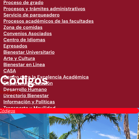
Proceso de grado
Procesos y trámites administrativos
Servicio de parqueadero
Procesos académicos de las facultades
Zona de comidas
Convenios Asociados
Centro de Idiomas
Egresados
Bienestar Universitario
Arte y Cultura
Bienestar en Linea
CASA
Códigos
Centro para la Excelencia Académica
Deporte y Recreación
Desarrollo Humano
Institución
Directorio Bienestar
Información y Políticas
Transporte y Movilidad
Códigos