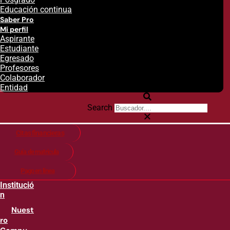
Educación continua
Saber Pro
Mi perfil
Aspirante
Estudiante
Egresado
Profesores
Colaborador
Entidad
Search
Citas financieras
Guía de matricula
Pago en línea
Institució
n
Nuest
ro