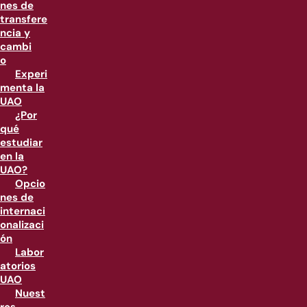
nes de
transfere
ncia y
cambi
o
Experi
menta la
UAO
¿Por
qué
estudiar
en la
UAO?
Opcio
nes de
internaci
onalizaci
ón
Labor
atorios
UAO
Nuest