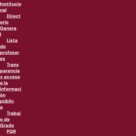
Institucio
nal
Direct
orio
Genera
l
Lista
de
profesor
es
Trans
parencia
y acceso
a la
informaci
ón
públic
a
Trabaj
o de
Grado
PQR