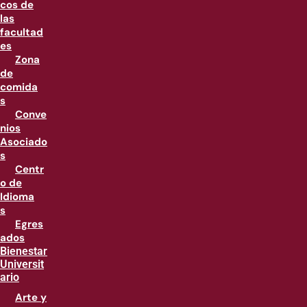
cos de
las
facultad
es
Zona
de
comida
s
Conve
nios
Asociado
s
Centr
o de
Idioma
s
Egres
ados
Bienestar
Universit
ario
Arte y