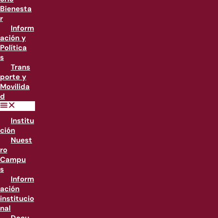
Bienesta
r
Inform
ación y
Política
s
Trans
porte y
Movilida
d
Institu
ción
Nuest
ro
Campu
s
Inform
ación
institucio
nal