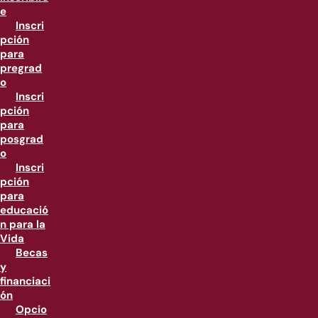
e
Inscri
pción
para
pregrad
o
Inscri
pción
para
posgrad
o
Inscri
pción
para
educació
n para la
Vida
Becas
y
financiaci
ón
Opcio