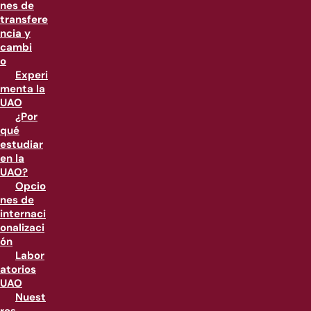
nes de
transfere
ncia y
cambi
o
Experi
menta la
UAO
¿Por
qué
estudiar
en la
UAO?
Opcio
nes de
internaci
onalizaci
ón
Labor
atorios
UAO
Nuest