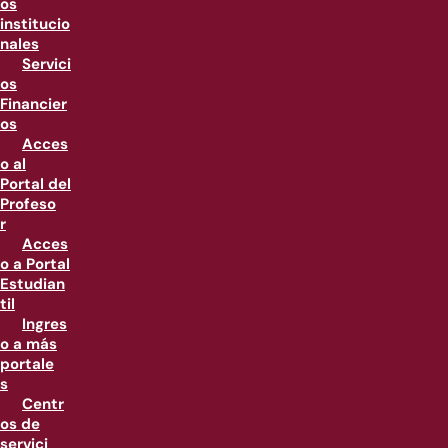
os
institucio
nales
Servici
os
Financier
os
Acces
o al
Portal del
Profeso
r
Acces
o a Portal
Estudian
til
Ingres
o a más
portale
s
Centr
os de
servici