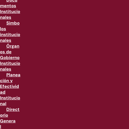
Docu
mentos
Institucio
nales
Símbo
los
institucio
nales
Órgan
os de
Gobierno
Institucio
nales
Planea
ción y
Efectivid
ad
Institucio
nal
Direct
orio
Genera
l