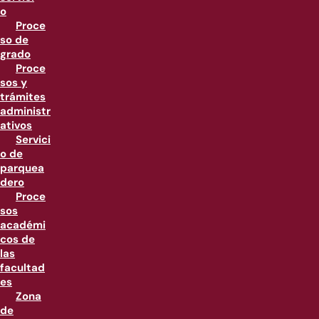
o
Proce
so de
grado
Proce
sos y
trámites
administr
ativos
Servici
o de
parquea
dero
Proce
sos
académi
cos de
las
facultad
es
Zona
de