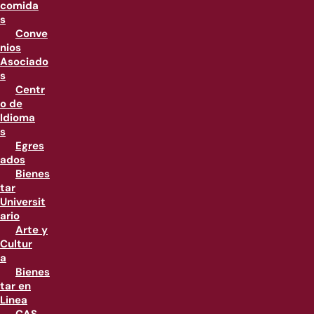
comida
s
Conve
nios
Asociado
s
Centr
o de
Idioma
s
Egres
ados
Bienes
tar
Universit
ario
Arte y
Cultur
a
Bienes
tar en
Linea