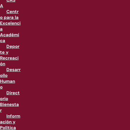
CAS
A
Centr
o para la
Excelenci
a
Académi
ca
Depor
te y
Recreaci
ón
Desarr
ollo
Human
o
Direct
orio
Bienesta
r
Inform
ación y
Política