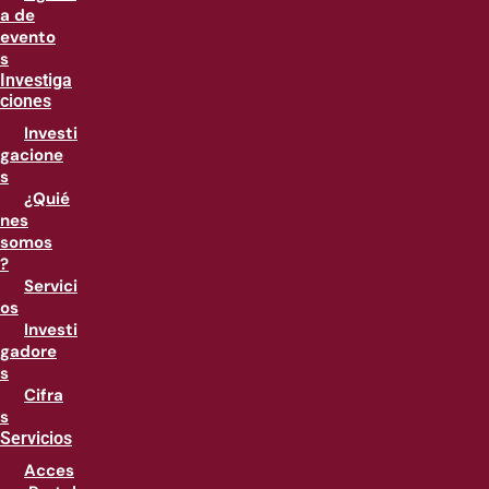
a de
evento
s
Investiga
ciones
Investi
gacione
s
¿Quié
nes
somos
?
Servici
os
Investi
gadore
s
Cifra
s
Servicios
Acces