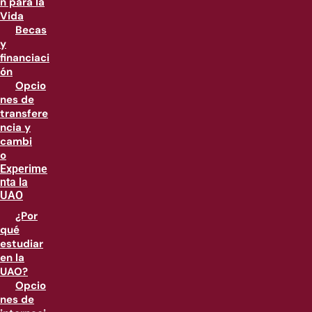
n para la
Vida
Becas
y
financiaci
ón
Opcio
nes de
transfere
ncia y
cambi
o
Experime
nta la
UAO
¿Por
qué
estudiar
en la
UAO?
Opcio
nes de