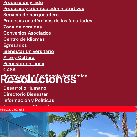
Proceso de grado
Procesos y trámites administrativos
Servicio de parqueadero
Procesos académicos de las facultades
Zona de comidas
Convenios Asociados
Centro de Idiomas
Egresados
Bienestar Universitario
Arte y Cultura
Bienestar en Linea
CASA
Resoluciones
Centro para la Excelencia Académica
Deporte y Recreación
Desarrollo Humano
Institución
Directorio Bienestar
Información y Políticas
Transporte y Movilidad
Resoluciones