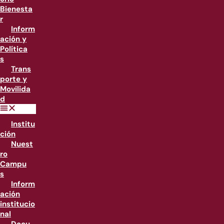
Bienesta
r
Inform
ación y
Política
s
Trans
porte y
Movilida
d
Institu
ción
Nuest
ro
Campu
s
Inform
ación
institucio
nal