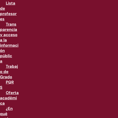
Lista
de
profesor
es
Trans
parencia
y acceso
a la
informaci
ón
públic
a
Trabaj
o de
Grado
PQR
S
Oferta
académi
ca
¿En
qué