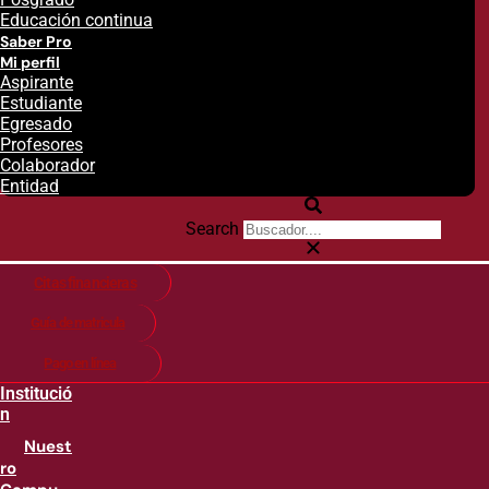
Educación continua
Saber Pro
Mi perfil
Aspirante
Estudiante
Egresado
Profesores
Colaborador
Entidad
Search
Citas financieras
Guía de matricula
Pago en línea
Institució
n
Nuest
ro