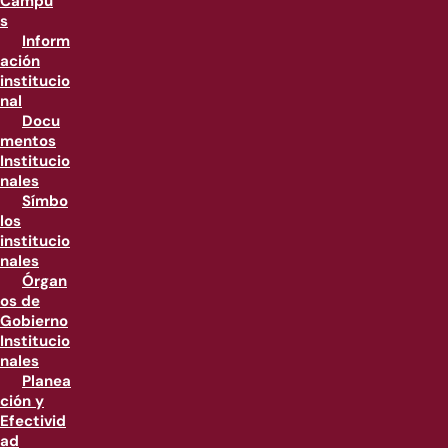
Campu
s
Inform
ación
institucio
nal
Docu
mentos
Institucio
nales
Símbo
los
institucio
nales
Órgan
os de
Gobierno
Institucio
nales
Planea
ción y
Efectivid
ad