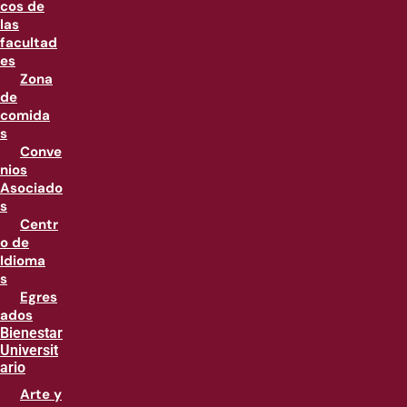
cos de
las
facultad
es
Zona
de
comida
s
Conve
nios
Asociado
s
Centr
o de
Idioma
s
Egres
ados
Bienestar
Universit
ario
Arte y