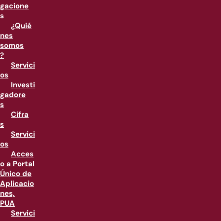
gacione
s
¿Quié
nes
somos
?
Servici
os
Investi
gadore
s
Cifra
s
Servici
os
Acces
o a Portal
Único de
Aplicacio
nes,
PUA
Servici