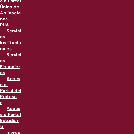
o a Portal
Único de
Aplicacio
nes,
PUA
Servici
os
institucio
nales
Servici
os
Financier
os
Acces
o al
Portal del
Profeso
r
Acces
o a Portal
Estudian
til
Ingres