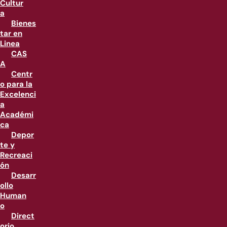
Cultur
a
Bienes
tar en
Linea
CAS
A
Centr
o para la
Excelenci
a
Académi
ca
Depor
te y
Recreaci
ón
Desarr
ollo
Human
o
Direct
orio