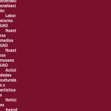
internaci
onalizaci
ón
Labor
atorios
UAO
Nuest
ros
medios
UAO
Nuest
ros
museos
UAO
Activi
dades
culturale
s y
artística
s
Notici
as
Agend