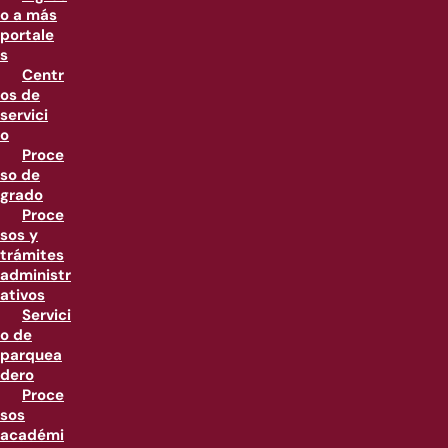
o a más
portale
s
Centr
os de
servici
o
Proce
so de
grado
Proce
sos y
trámites
administr
ativos
Servici
o de
parquea
dero
Proce
sos
académi