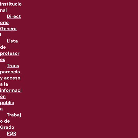
Institucio
nal
Direct
orio
Genera
l
Lista
de
profesor
es
Trans
parencia
y acceso
a la
informaci
ón
públic
a
Trabaj
o de
Grado
PQR