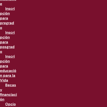
e
Inscri
pción
para
pregrad
o
Inscri
pción
para
posgrad
o
Inscri
pción
para
educació
n para la
Vida
Becas
y
financiaci
ón
Opcio