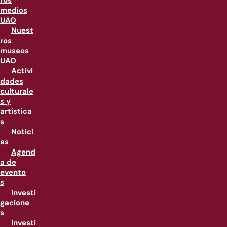
ros
medios
UAO
Nuest
ros
museos
UAO
Activi
dades
culturale
s y
artística
s
Notici
as
Agend
a de
evento
s
Investi
gacione
s
Investi