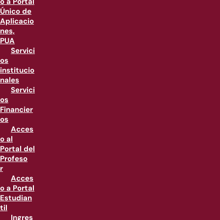
o a Portal
Único de
Aplicacio
nes,
PUA
Servici
os
institucio
nales
Servici
os
Financier
os
Acces
o al
Portal del
Profeso
r
Acces
o a Portal
Estudian
til
Ingres