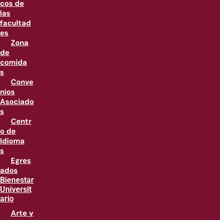
cos de
las
facultad
es
Zona
de
comida
s
Conve
nios
Asociado
s
Centr
o de
Idioma
s
Egres
ados
Bienestar
Universit
ario
Arte y