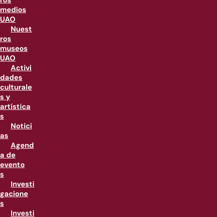
ros
medios
UAO
Nuest
ros
museos
UAO
Activi
dades
culturale
s y
artística
s
Notici
as
Agend
a de
evento
s
Investi
gacione
s
Investi