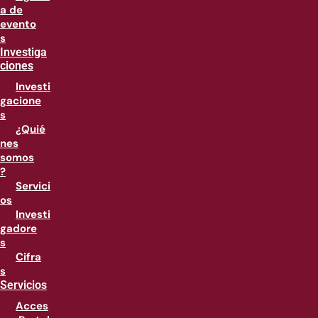
a de
evento
s
Investiga
ciones
Investi
gacione
s
¿Quié
nes
somos
?
Servici
os
Investi
gadore
s
Cifra
s
Servicios
Acces