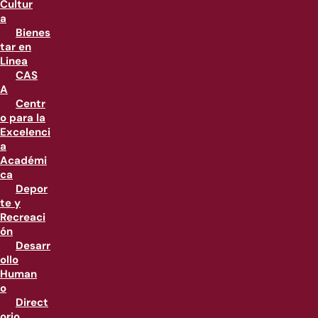
Cultur
a
Bienes
tar en
Linea
CAS
A
Centr
o para la
Excelenci
a
Académi
ca
Depor
te y
Recreaci
ón
Desarr
ollo
Human
o
Direct
orio