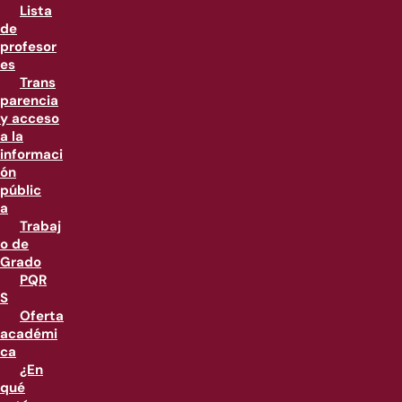
Lista
de
profesor
es
Trans
parencia
y acceso
a la
informaci
ón
públic
a
Trabaj
o de
Grado
PQR
S
Oferta
académi
ca
¿En
qué