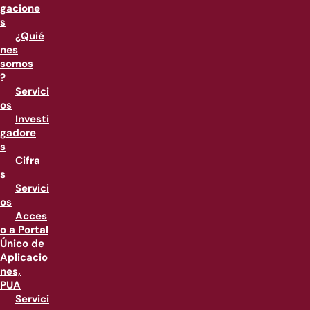
gacione
s
¿Quié
nes
somos
?
Servici
os
Investi
gadore
s
Cifra
s
Servici
os
Acces
o a Portal
Único de
Aplicacio
nes,
PUA
Servici