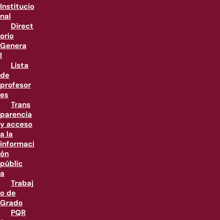
Institucio
nal
Direct
orio
Genera
l
Lista
de
profesor
es
Trans
parencia
y acceso
a la
informaci
ón
públic
a
Trabaj
o de
Grado
PQR