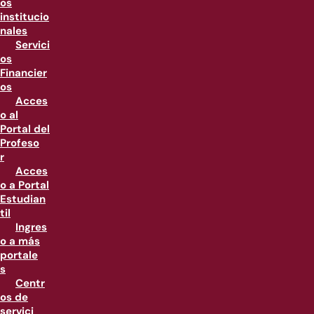
os
institucio
nales
Servici
os
Financier
os
Acces
o al
Portal del
Profeso
r
Acces
o a Portal
Estudian
til
Ingres
o a más
portale
s
Centr
os de
servici