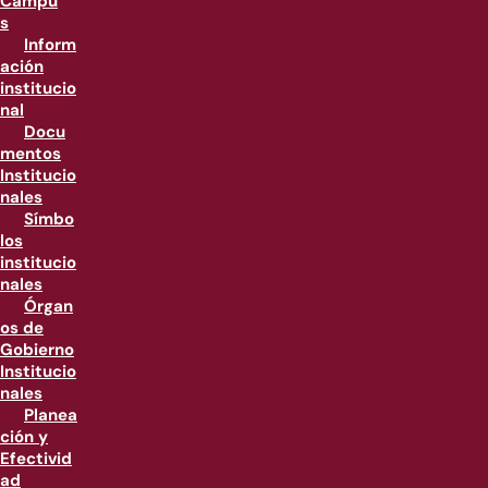
Campu
s
Inform
ación
institucio
nal
Docu
mentos
Institucio
nales
Símbo
los
institucio
nales
Órgan
os de
Gobierno
Institucio
nales
Planea
ción y
Efectivid
ad