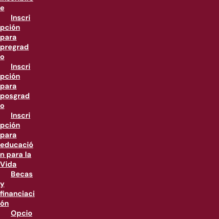
e
Inscri
pción
para
pregrad
o
Inscri
pción
para
posgrad
o
Inscri
pción
para
educació
n para la
Vida
Becas
y
financiaci
ón
Opcio