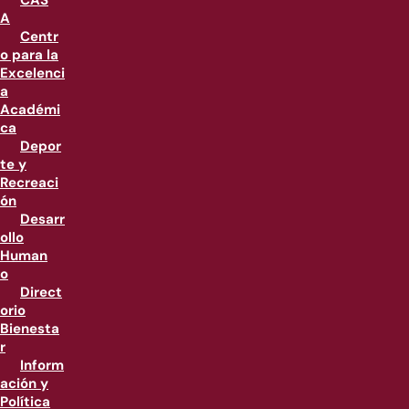
CAS
A
Centr
o para la
Excelenci
a
Académi
ca
Depor
te y
Recreaci
ón
Desarr
ollo
Human
o
Direct
orio
Bienesta
r
Inform
ación y
Política