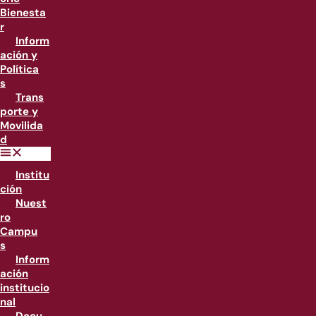
Bienesta
r
Inform
ación y
Política
s
Trans
porte y
Movilida
d
Institu
ción
Nuest
ro
Campu
s
Inform
ación
institucio
nal