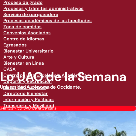
Proceso de grado
Procesos y trámites administrativos
Servicio de parqueadero
Procesos académicos de las facultades
Zona de comidas
Convenios Asociados
Centro de Idiomas
Egresados
Bienestar Universitario
Arte y Cultura
Bienestar en Linea
CASA
Lo UAO de la Semana
Centro para la Excelencia Académica
Deporte y Recreación
Universidad Autónoma de Occidente.
Desarrollo Humano
Directorio Bienestar
Información y Políticas
Transporte y Movilidad
Eventos
>
Lo UAO de la Semana