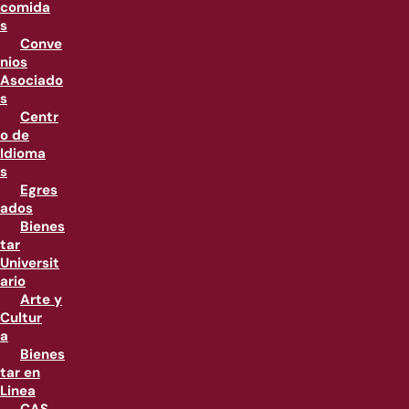
comida
s
Conve
nios
Asociado
s
Centr
o de
Idioma
s
Egres
ados
Bienes
tar
Universit
ario
Arte y
Cultur
a
Bienes
tar en
Linea