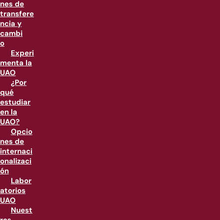
nes de
transfere
ncia y
cambi
o
Experi
menta la
UAO
¿Por
qué
estudiar
en la
UAO?
Opcio
nes de
internaci
onalizaci
ón
Labor
atorios
UAO
Nuest