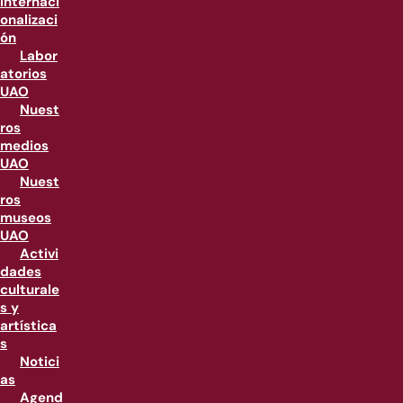
internaci
onalizaci
ón
Labor
atorios
UAO
Nuest
ros
medios
UAO
Nuest
ros
museos
UAO
Activi
dades
culturale
s y
artística
s
Notici
as
Agend