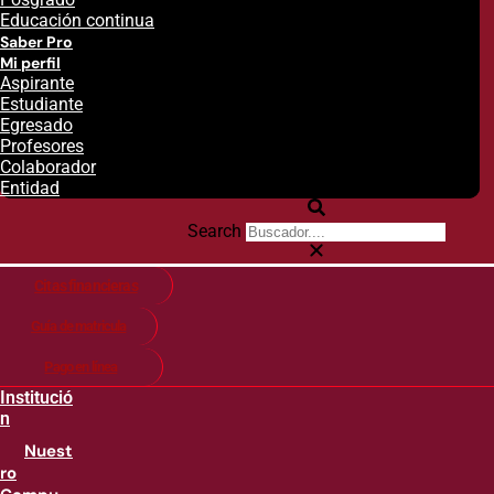
Educación continua
Saber Pro
Mi perfil
Aspirante
Estudiante
Egresado
Profesores
Colaborador
Entidad
Search
Citas financieras
Guía de matricula
Pago en línea
Institució
n
Nuest
ro