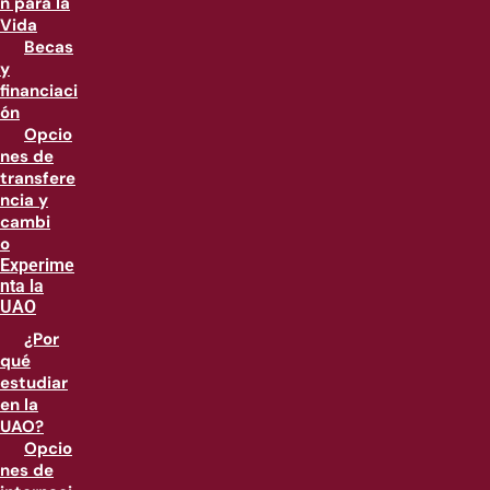
n para la
Vida
Becas
y
financiaci
ón
Opcio
nes de
transfere
ncia y
cambi
o
Experime
nta la
UAO
¿Por
qué
estudiar
en la
UAO?
Opcio
nes de