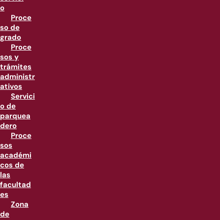
o
Proce
so de
grado
Proce
sos y
trámites
administr
ativos
Servici
o de
parquea
dero
Proce
sos
académi
cos de
las
facultad
es
Zona
de