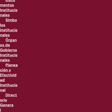
Docu
mentos
Institucio
nales
Símbo
los
institucio
nales
Órgan
os de
Gobierno
Institucio
nales
Planea
ción y
Efectivid
ad
Institucio
nal
Direct
orio
Genera
l