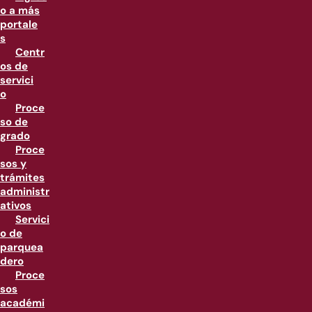
o a más
portale
s
Centr
os de
servici
o
Proce
so de
grado
Proce
sos y
trámites
administr
ativos
Servici
o de
parquea
dero
Proce
sos
académi