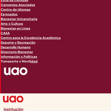
Zona de comidas
Convenios Asociados
Centro de Idiomas
Egresados
Bienestar Universitario
Arte y Cultura
Bienestar en Linea
CASA
Centro para la Excelencia Académica
Deporte y Recreación
Desarrollo Humano
Directorio Bienestar
Información y Políticas
Transporte y Movilidad
Institución