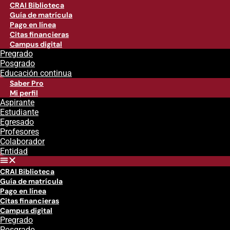
CRAI Biblioteca
Guía de matrícula
Pago en línea
Citas financieras
Campus digital
Pregrado
Posgrado
Educación continua
Saber Pro
Mi perfil
Aspirante
Estudiante
Egresado
Profesores
Colaborador
Entidad
CRAI Biblioteca
Guía de matrícula
Pago en línea
Citas financieras
Campus digital
Pregrado
Posgrado