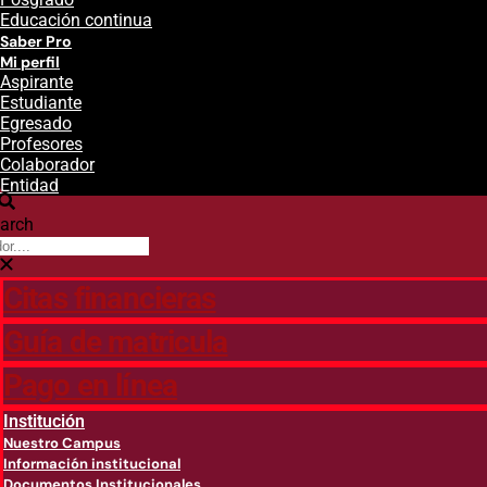
Educación continua
Saber Pro
Mi perfil
Aspirante
Estudiante
Egresado
Profesores
Colaborador
Entidad
arch
Citas financieras
Guía de matricula
Pago en línea
Institución
Nuestro Campus
Información institucional
Documentos Institucionales