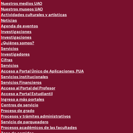
Nuestros medios UAO
Nuestros museos UAO
Actividades culturales y artísticas
Noticias
Agenda de eventos
Investigaciones
Investigaciones
¿Quiénes somos?
Servicios
Investigadores
Cifras
Servicios
Acceso a Portal Único de Aplicaciones, PUA
Servicios institucionales
Servicios Financieros
Acceso al Portal del Profesor
Acceso a Portal Estudiantil
Ingreso a más portales
Centros de servicio
Proceso de grado
Procesos y trámites administrativos
Servicio de parqueadero
Procesos académicos de las facultades