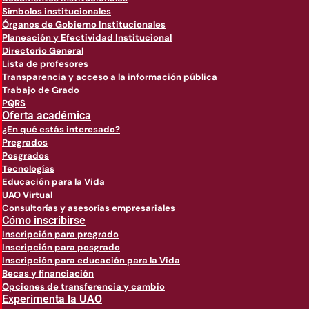
Símbolos institucionales
Órganos de Gobierno Institucionales
Planeación y Efectividad Institucional
Directorio General
Lista de profesores
Transparencia y acceso a la información pública
Trabajo de Grado
PQRS
Oferta académica
¿En qué estás interesado?
Pregrados
Posgrados
Tecnologías
Educación para la Vida
UAO Virtual
Consultorías y asesorías empresariales
Cómo inscribirse
Inscripción para pregrado
Inscripción para posgrado
Inscripción para educación para la Vida
Becas y financiación
Opciones de transferencia y cambio
Experimenta la UAO