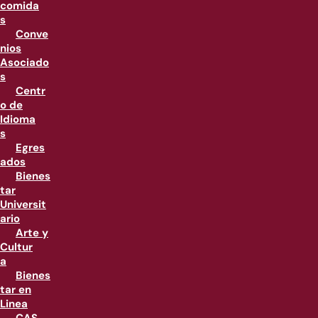
comida
s
Conve
nios
Asociado
s
Centr
o de
Idioma
s
Egres
ados
Bienes
tar
Universit
ario
Arte y
Cultur
a
Bienes
tar en
Linea