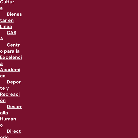
Cultur
a
Bienes
tar en
Linea
CAS
A
Centr
o para la
Excelenci
a
Académi
ca
Depor
te y
Recreaci
ón
Desarr
ollo
Human
o
Direct
orio