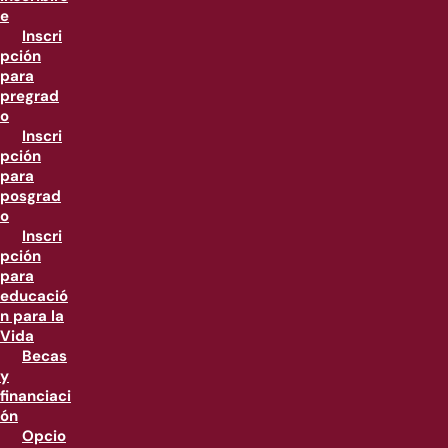
e
Inscri
pción
para
pregrad
o
Inscri
pción
para
posgrad
o
Inscri
pción
para
educació
n para la
Vida
Becas
y
financiaci
ón
Opcio