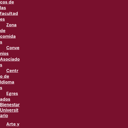
cos de
las
facultad
es
Zona
de
comida
s
Conve
nios
Asociado
s
Centr
o de
Idioma
s
Egres
ados
Bienestar
Universit
ario
Arte y