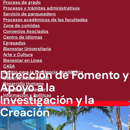
Proceso de grado
Procesos y trámites administrativos
Servicio de parqueadero
Procesos académicos de las facultades
Zona de comidas
Convenios Asociados
Centro de Idiomas
Egresados
Bienestar Universitario
Arte y Cultura
Bienestar en Linea
CASA
Dirección de Fomento y
Centro para la Excelencia Académica
Deporte y Recreación
Apoyo a la
Desarrollo Humano
Directorio Bienestar
Investigación y la
Información y Políticas
Transporte y Movilidad
Dirección de Fomento y Apoyo ...
Creación