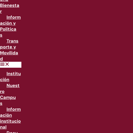
Bienesta
r
Inform
ación y
Política
s
Trans
porte y
Movilida
d
Institu
ción
Nuest
ro
Campu
s
Inform
ación
institucio
nal