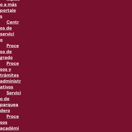
o a más
portale
s
Centr
os de
servici
o
Proce
so de
grado
Proce
sos y
trámites
administr
ativos
Servici
o de
parquea
dero
Proce
sos
académi