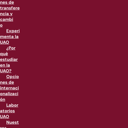
nes de
transfere
ncia y
cambi
o
Experi
menta la
UAO
¿Por
qué
estudiar
en la
UAO?
Opcio
nes de
internaci
onalizaci
ón
Labor
atorios
UAO
Nuest