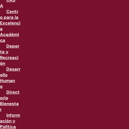
CAS
A
Centr
o para la
Excelenci
a
Académi
ca
Depor
te y
Recreaci
ón
Desarr
ollo
Human
o
Direct
orio
Bienesta
r
Inform
ación y
Política