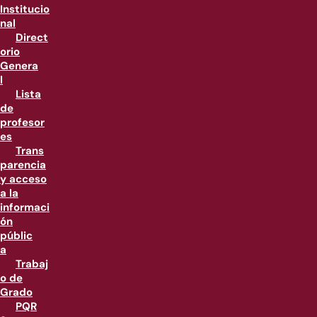
Institucio
nal
Direct
orio
Genera
l
Lista
de
profesor
es
Trans
parencia
y acceso
a la
informaci
ón
públic
a
Trabaj
o de
Grado
PQR