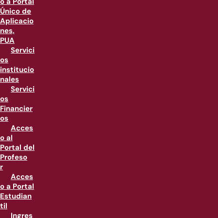
o a Portal
Único de
Aplicacio
nes,
PUA
Servici
os
institucio
nales
Servici
os
Financier
os
Acces
o al
Portal del
Profeso
r
Acces
o a Portal
Estudian
til
Ingres