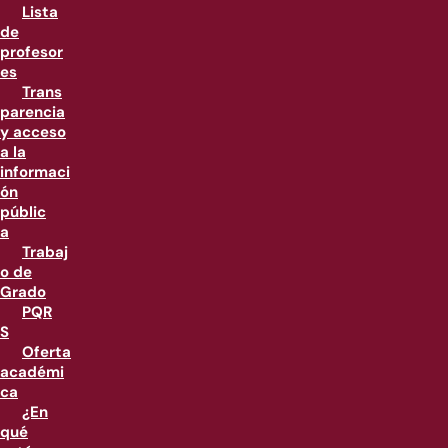
Lista
de
profesor
es
Trans
parencia
y acceso
a la
informaci
ón
públic
a
Trabaj
o de
Grado
PQR
S
Oferta
académi
ca
¿En
qué