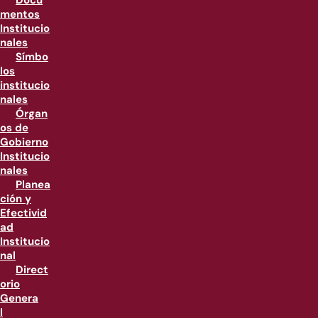
Docu
mentos
Institucio
nales
Símbo
los
institucio
nales
Órgan
os de
Gobierno
Institucio
nales
Planea
ción y
Efectivid
ad
Institucio
nal
Direct
orio
Genera
l