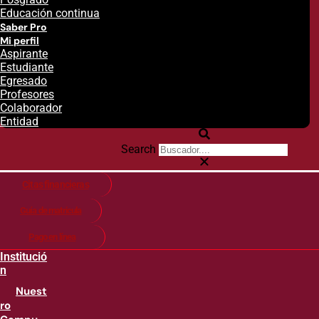
Educación continua
Saber Pro
Mi perfil
Aspirante
Estudiante
Egresado
Profesores
Colaborador
Entidad
Search
Citas financieras
Guía de matricula
Pago en línea
Institució
n
Nuest
ro