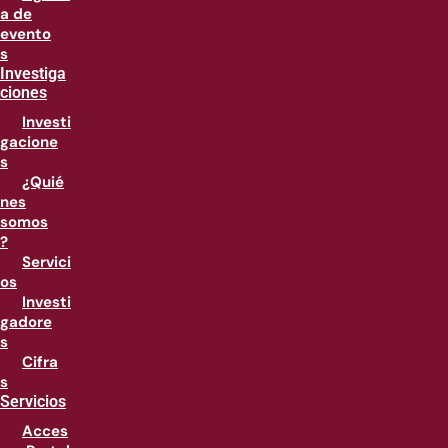
a de
evento
s
Investiga
ciones
Investi
gacione
s
¿Quié
nes
somos
?
Servici
os
Investi
gadore
s
Cifra
s
Servicios
Acces