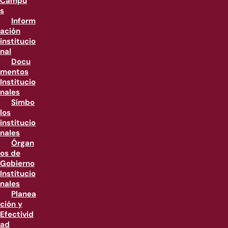
Campu
s
Inform
ación
institucio
nal
Docu
mentos
Institucio
nales
Símbo
los
institucio
nales
Órgan
os de
Gobierno
Institucio
nales
Planea
ción y
Efectivid
ad