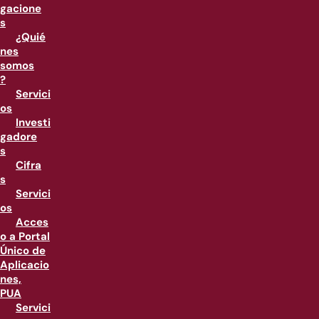
gacione
s
¿Quié
nes
somos
?
Servici
os
Investi
gadore
s
Cifra
s
Servici
os
Acces
o a Portal
Único de
Aplicacio
nes,
PUA
Servici