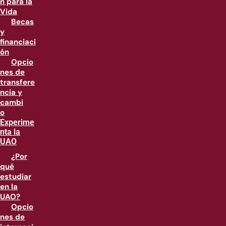
n para la
Vida
Becas
y
financiaci
ón
Opcio
nes de
transfere
ncia y
cambi
o
Experime
nta la
UAO
¿Por
qué
estudiar
en la
UAO?
Opcio
nes de