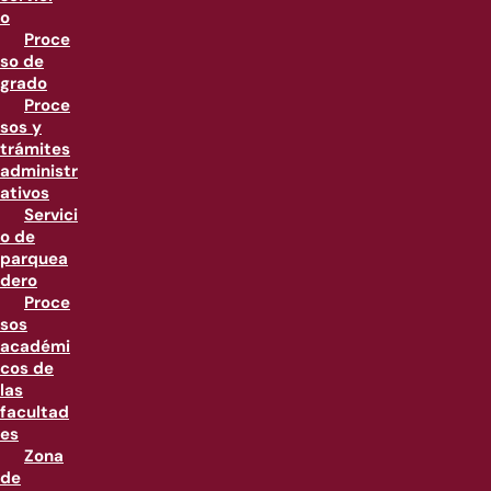
o
Proce
so de
grado
Proce
sos y
trámites
administr
ativos
Servici
o de
parquea
dero
Proce
sos
académi
cos de
las
facultad
es
Zona
de