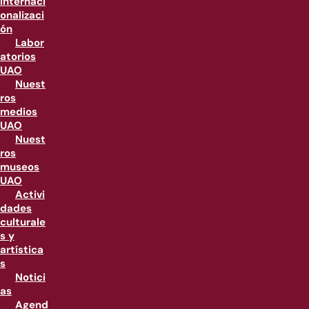
internaci
onalizaci
ón
Labor
atorios
UAO
Nuest
ros
medios
UAO
Nuest
ros
museos
UAO
Activi
dades
culturale
s y
artística
s
Notici
as
Agend