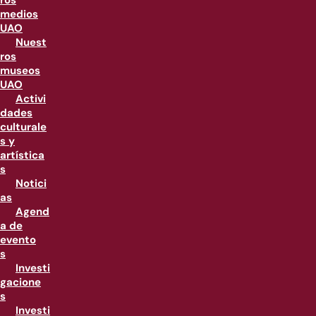
ros
medios
UAO
Nuest
ros
museos
UAO
Activi
dades
culturale
s y
artística
s
Notici
as
Agend
a de
evento
s
Investi
gacione
s
Investi