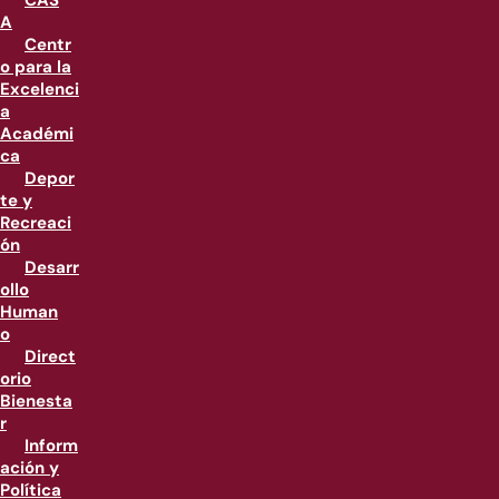
CAS
A
Centr
o para la
Excelenci
a
Académi
ca
Depor
te y
Recreaci
ón
Desarr
ollo
Human
o
Direct
orio
Bienesta
r
Inform
ación y
Política