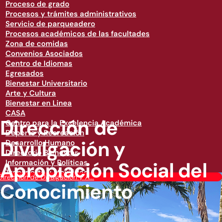
Proceso de grado
Procesos y trámites administrativos
Servicio de parqueadero
Procesos académicos de las facultades
Zona de comidas
Convenios Asociados
Centro de Idiomas
Egresados
Bienestar Universitario
Arte y Cultura
Bienestar en Linea
CASA
Dirección de
Centro para la Excelencia Académica
Deporte y Recreación
Divulgación y
Desarrollo Humano
Directorio Bienestar
Apropiación Social del
Información y Políticas
Transporte y Movilidad
Dirección de Divulgación y A...
Conocimiento