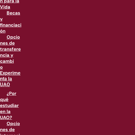
n para la
Vida
Becas
y
financiaci
ón
Opcio
nes de
transfere
ncia y
cambi
o
Experime
nta la
UAO
¿Por
qué
estudiar
en la
UAO?
Opcio
nes de