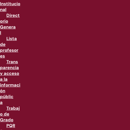
Institucio
nal
Direct
orio
Genera
l
Lista
de
profesor
es
Trans
parencia
y acceso
a la
informaci
ón
públic
a
Trabaj
o de
Grado
PQR