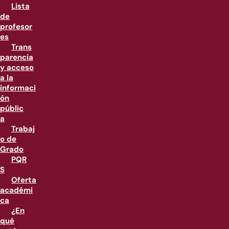
Lista
de
profesor
es
Trans
parencia
y acceso
a la
informaci
ón
públic
a
Trabaj
o de
Grado
PQR
S
Oferta
académi
ca
¿En
qué