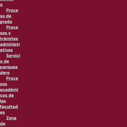
o
Proce
so de
grado
Proce
sos y
trámites
administr
ativos
Servici
o de
parquea
dero
Proce
sos
académi
cos de
las
facultad
es
Zona
de