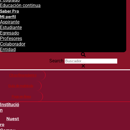
Educación continua
Saber Pro
Mi perfil
Aspirante
Estudiante
Egresado
Profesores
Colaborador
Entidad
Search
Citas financieras
Guía de matricula
Pago en línea
Institució
n
Nuest
ro