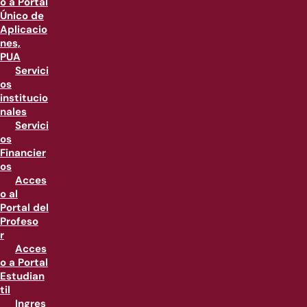
o a Portal
Único de
Aplicacio
nes,
PUA
Servici
os
institucio
nales
Servici
os
Financier
os
Acces
o al
Portal del
Profeso
r
Acces
o a Portal
Estudian
til
Ingres