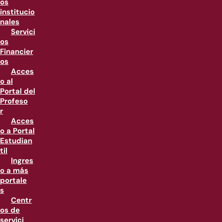
os
institucio
nales
Servici
os
Financier
os
Acces
o al
Portal del
Profeso
r
Acces
o a Portal
Estudian
til
Ingres
o a más
portale
s
Centr
os de
servici