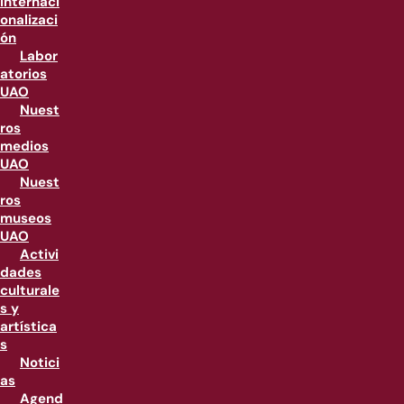
internaci
onalizaci
ón
Labor
atorios
UAO
Nuest
ros
medios
UAO
Nuest
ros
museos
UAO
Activi
dades
culturale
s y
artística
s
Notici
as
Agend