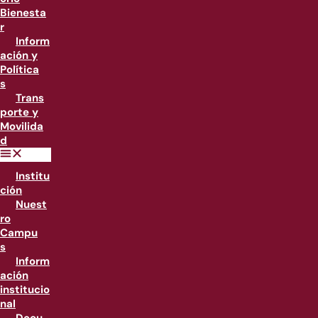
Bienesta
r
Inform
ación y
Política
s
Trans
porte y
Movilida
d
Institu
ción
Nuest
ro
Campu
s
Inform
ación
institucio
nal