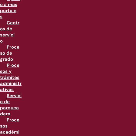
o a más
portale
s
Centr
os de
servici
o
Proce
so de
grado
Proce
sos y
trámites
administr
ativos
Servici
o de
parquea
dero
Proce
sos
académi