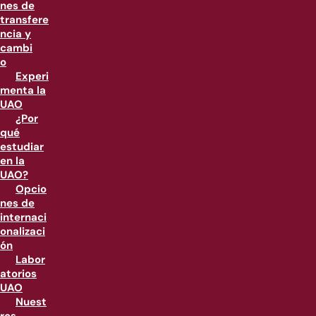
nes de
transfere
ncia y
cambi
o
Experi
menta la
UAO
¿Por
qué
estudiar
en la
UAO?
Opcio
nes de
internaci
onalizaci
ón
Labor
atorios
UAO
Nuest