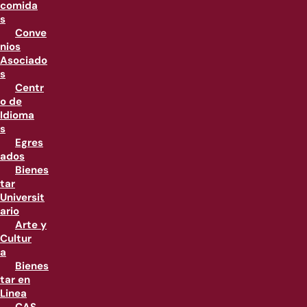
comida
s
Conve
nios
Asociado
s
Centr
o de
Idioma
s
Egres
ados
Bienes
tar
Universit
ario
Arte y
Cultur
a
Bienes
tar en
Linea