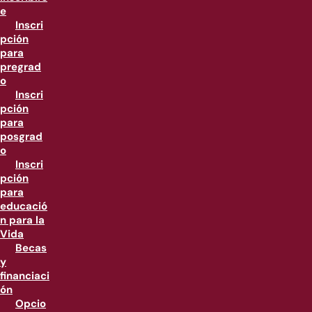
e
Inscri
pción
para
pregrad
o
Inscri
pción
para
posgrad
o
Inscri
pción
para
educació
n para la
Vida
Becas
y
financiaci
ón
Opcio