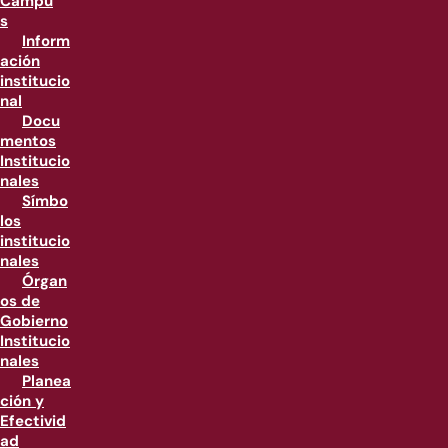
Campu
s
Inform
ación
institucio
nal
Docu
mentos
Institucio
nales
Símbo
los
institucio
nales
Órgan
os de
Gobierno
Institucio
nales
Planea
ción y
Efectivid
ad