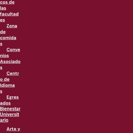
cos de
las
facultad
es
Zona
de
comida
s
Conve
nios
Asociado
s
Centr
o de
Idioma
s
Egres
ados
Bienestar
Universit
ario
Arte y