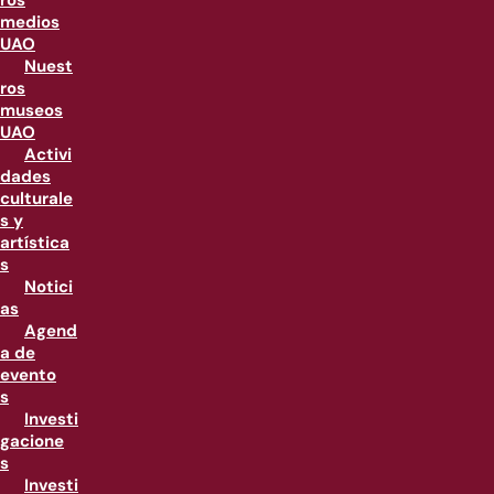
ros
medios
UAO
Nuest
ros
museos
UAO
Activi
dades
culturale
s y
artística
s
Notici
as
Agend
a de
evento
s
Investi
gacione
s
Investi