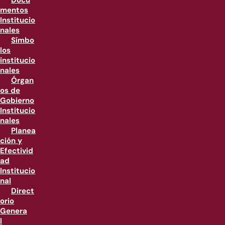
Docu
mentos
Institucio
nales
Símbo
los
institucio
nales
Órgan
os de
Gobierno
Institucio
nales
Planea
ción y
Efectivid
ad
Institucio
nal
Direct
orio
Genera
l