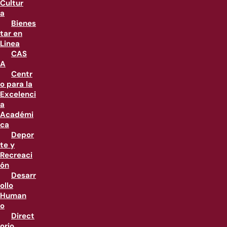
Cultur
a
Bienes
tar en
Linea
CAS
A
Centr
o para la
Excelenci
a
Académi
ca
Depor
te y
Recreaci
ón
Desarr
ollo
Human
o
Direct
orio