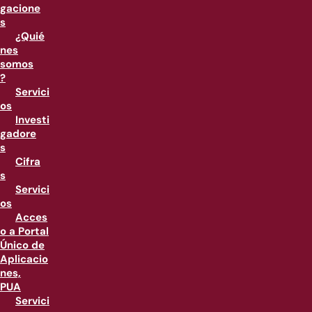
gacione
s
¿Quié
nes
somos
?
Servici
os
Investi
gadore
s
Cifra
s
Servici
os
Acces
o a Portal
Único de
Aplicacio
nes,
PUA
Servici