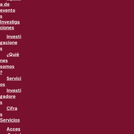
a de
evento
s
Investiga
ciones
Investi
gacione
s
¿Quié
nes
somos
?
Servici
os
Investi
gadore
s
Cifra
s
Servicios
Acces