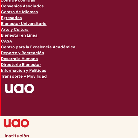
Zona de comidas
Convenios Asociados
Centro de Idiomas
Egresados
Bienestar Universitario
Arte y Cultura
Bienestar en Linea
CASA
Centro para la Excelencia Académica
Deporte y Recreación
Desarrollo Humano
Directorio Bienestar
Información y Políticas
Transporte y Movilidad
Institución