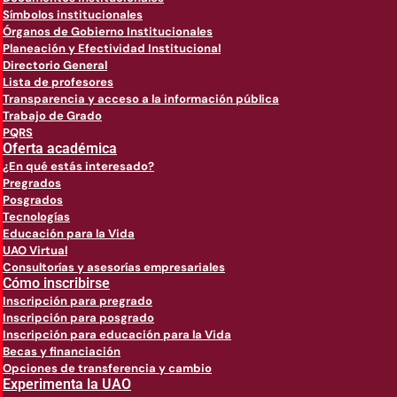
Símbolos institucionales
Órganos de Gobierno Institucionales
Planeación y Efectividad Institucional
Directorio General
Lista de profesores
Transparencia y acceso a la información pública
Trabajo de Grado
PQRS
Oferta académica
¿En qué estás interesado?
Pregrados
Posgrados
Tecnologías
Educación para la Vida
UAO Virtual
Consultorías y asesorías empresariales
Cómo inscribirse
Inscripción para pregrado
Inscripción para posgrado
Inscripción para educación para la Vida
Becas y financiación
Opciones de transferencia y cambio
Experimenta la UAO