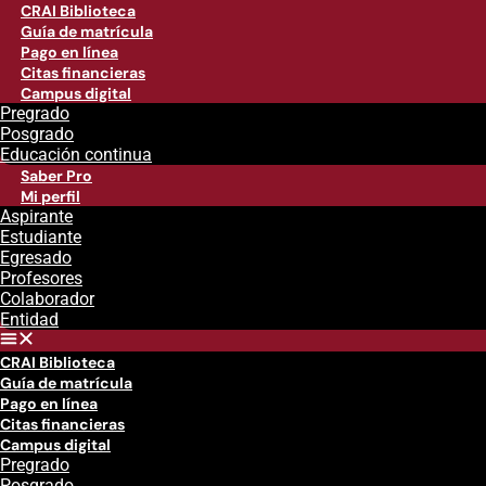
CRAI Biblioteca
Guía de matrícula
Pago en línea
Citas financieras
Campus digital
Pregrado
Posgrado
Educación continua
Saber Pro
Mi perfil
Aspirante
Estudiante
Egresado
Profesores
Colaborador
Entidad
CRAI Biblioteca
Guía de matrícula
Pago en línea
Citas financieras
Campus digital
Pregrado
Posgrado