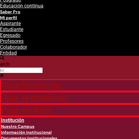
Educación continua
Saber Pro
Mi perfil
Aspirante
Estudiante
Egresado
Profesores
Colaborador
Entidad
arch
Citas financieras
Guía de matricula
Pago en línea
Institución
Nuestro Campus
Información institucional
Documentos Institucionales