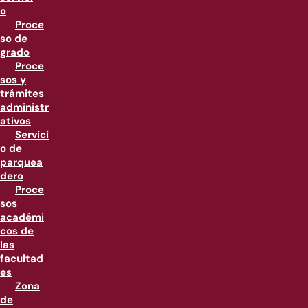
o
Proce
so de
grado
Proce
sos y
trámites
administr
ativos
Servici
o de
parquea
dero
Proce
sos
académi
cos de
las
facultad
es
Zona
de