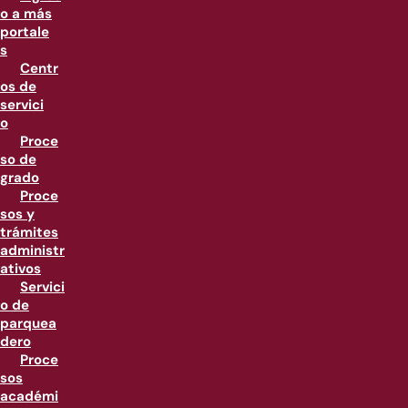
o a más
portale
s
Centr
os de
servici
o
Proce
so de
grado
Proce
sos y
trámites
administr
ativos
Servici
o de
parquea
dero
Proce
sos
académi