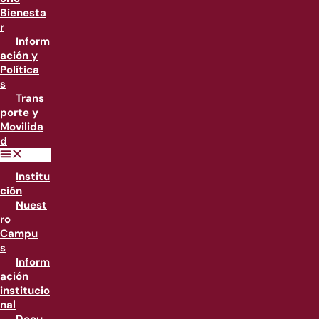
Bienesta
r
Inform
ación y
Política
s
Trans
porte y
Movilida
d
Institu
ción
Nuest
ro
Campu
s
Inform
ación
institucio
nal