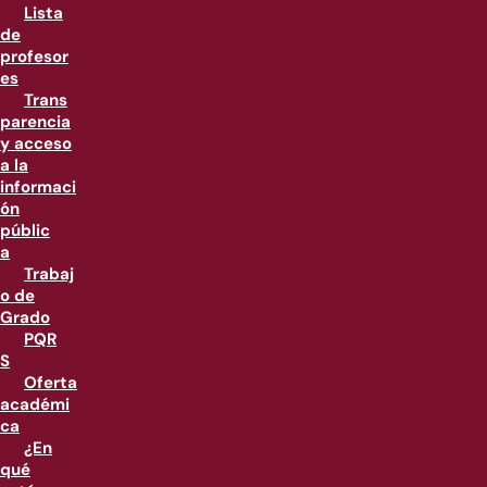
Lista
de
profesor
es
Trans
parencia
y acceso
a la
informaci
ón
públic
a
Trabaj
o de
Grado
PQR
S
Oferta
académi
ca
¿En
qué