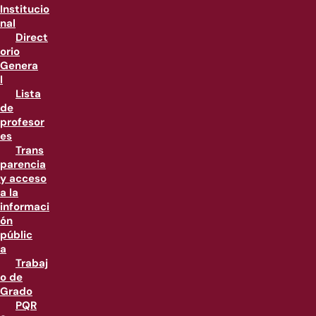
Institucio
nal
Direct
orio
Genera
l
Lista
de
profesor
es
Trans
parencia
y acceso
a la
informaci
ón
públic
a
Trabaj
o de
Grado
PQR