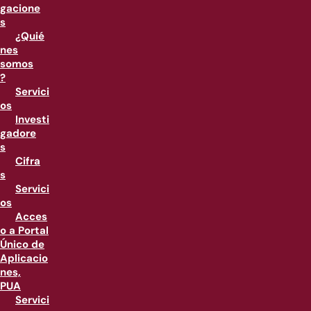
gacione
s
¿Quié
nes
somos
?
Servici
os
Investi
gadore
s
Cifra
s
Servici
os
Acces
o a Portal
Único de
Aplicacio
nes,
PUA
Servici