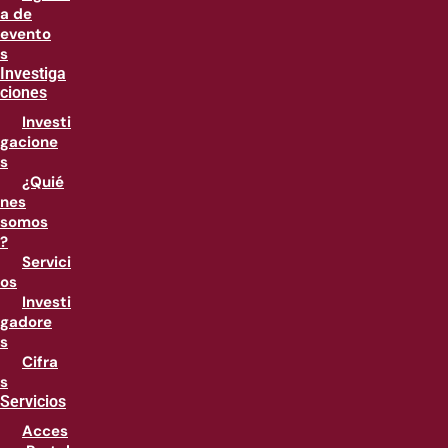
a de
evento
s
Investiga
ciones
Investi
gacione
s
¿Quié
nes
somos
?
Servici
os
Investi
gadore
s
Cifra
s
Servicios
Acces