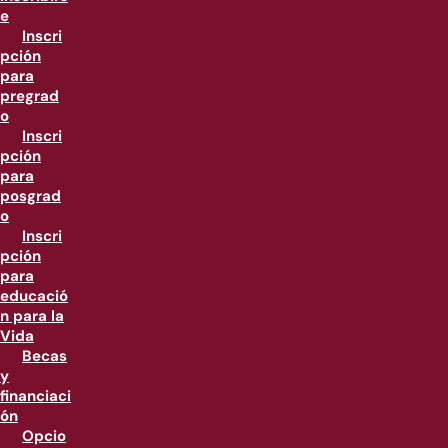
e
Inscri
pción
para
pregrad
o
Inscri
pción
para
posgrad
o
Inscri
pción
para
educació
n para la
Vida
Becas
y
financiaci
ón
Opcio