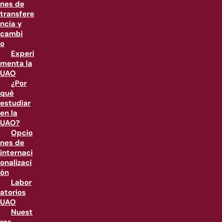
nes de
transfere
ncia y
cambi
o
Experi
menta la
UAO
¿Por
qué
estudiar
en la
UAO?
Opcio
nes de
internaci
onalizaci
ón
Labor
atorios
UAO
Nuest