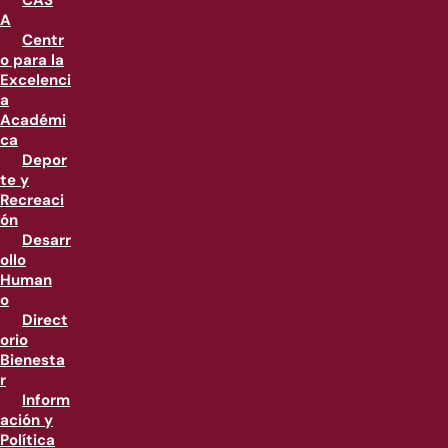
CAS
A
Centr
o para la
Excelenci
a
Académi
ca
Depor
te y
Recreaci
ón
Desarr
ollo
Human
o
Direct
orio
Bienesta
r
Inform
ación y
Política