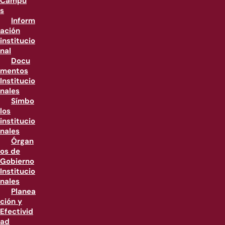
Campu
s
Inform
ación
institucio
nal
Docu
mentos
Institucio
nales
Símbo
los
institucio
nales
Órgan
os de
Gobierno
Institucio
nales
Planea
ción y
Efectivid
ad