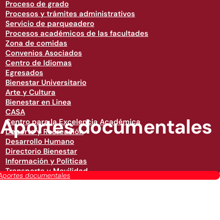
Proceso de grado
Procesos y trámites administrativos
Servicio de parqueadero
Procesos académicos de las facultades
Zona de comidas
Convenios Asociados
Centro de Idiomas
Egresados
Bienestar Universitario
Arte y Cultura
Bienestar en Linea
CASA
Aportes documentales
Centro para la Excelencia Académica
Deporte y Recreación
Desarrollo Humano
Directorio Bienestar
Información y Políticas
Transporte y Movilidad
Aportes documentales