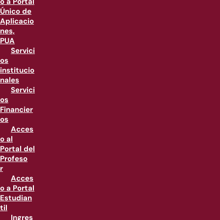
o a Portal
Único de
Aplicacio
nes,
PUA
Servici
os
institucio
nales
Servici
os
Financier
os
Acces
o al
Portal del
Profeso
r
Acces
o a Portal
Estudian
til
Ingres