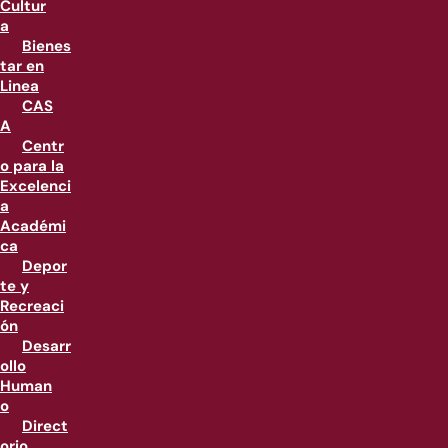
Cultur
a
Bienes
tar en
Linea
CAS
A
Centr
o para la
Excelenci
a
Académi
ca
Depor
te y
Recreaci
ón
Desarr
ollo
Human
o
Direct
orio