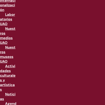
internaci
onalizaci
ón
Labor
atorios
UAO
Nuest
ros
medios
UAO
Nuest
ros
museos
UAO
Activi
dades
culturale
s y
artística
s
Notici
as
Agend