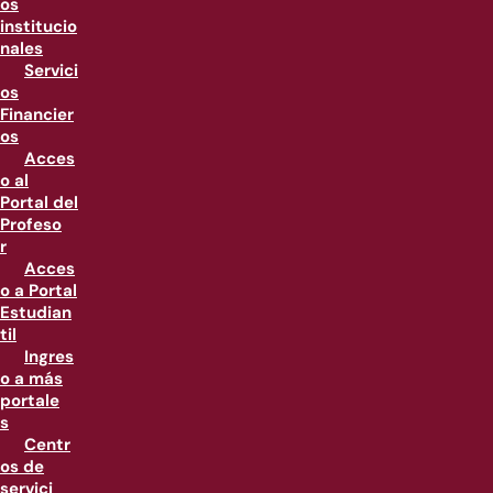
os
institucio
nales
Servici
os
Financier
os
Acces
o al
Portal del
Profeso
r
Acces
o a Portal
Estudian
til
Ingres
o a más
portale
s
Centr
os de
servici