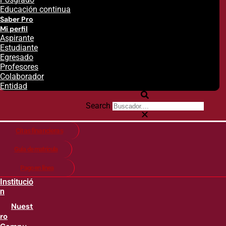
Educación continua
Saber Pro
Mi perfil
Aspirante
Estudiante
Egresado
Profesores
Colaborador
Entidad
Search
Citas financieras
Guía de matricula
Pago en línea
Institució
n
Nuest
ro