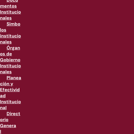
Docu
mentos
Institucio
nales
Símbo
los
institucio
nales
Órgan
os de
Gobierno
Institucio
nales
Planea
ción y
Efectivid
ad
Institucio
nal
Direct
orio
Genera
l