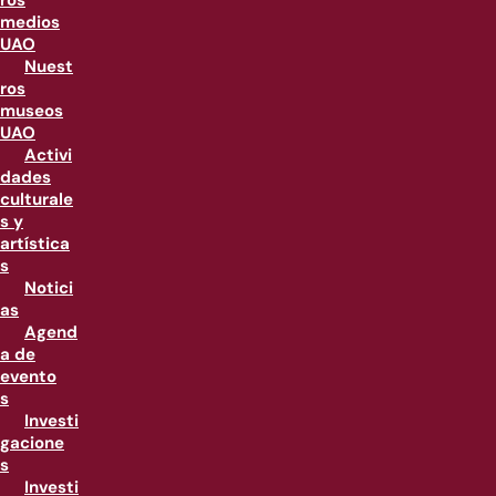
ros
medios
UAO
Nuest
ros
museos
UAO
Activi
dades
culturale
s y
artística
s
Notici
as
Agend
a de
evento
s
Investi
gacione
s
Investi