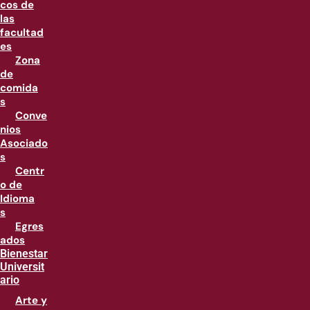
cos de
las
facultad
es
Zona
de
comida
s
Conve
nios
Asociado
s
Centr
o de
Idioma
s
Egres
ados
Bienestar
Universit
ario
Arte y