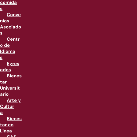
comida
s
Conve
nios
Asociado
s
Centr
o de
Idioma
s
Egres
ados
Bienes
tar
Universit
ario
Arte y
Cultur
a
Bienes
tar en
Linea