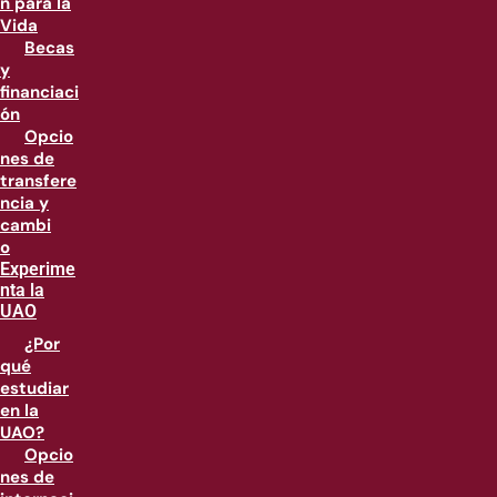
n para la
Vida
Becas
y
financiaci
ón
Opcio
nes de
transfere
ncia y
cambi
o
Experime
nta la
UAO
¿Por
qué
estudiar
en la
UAO?
Opcio
nes de