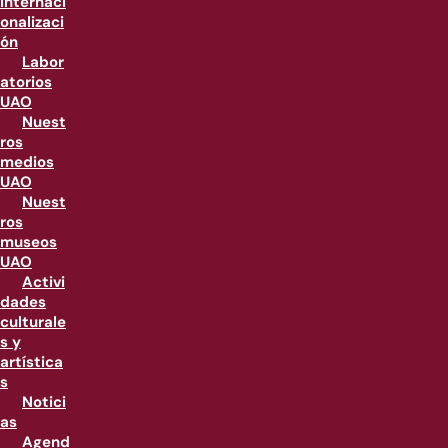
internaci
onalizaci
ón
Labor
atorios
UAO
Nuest
ros
medios
UAO
Nuest
ros
museos
UAO
Activi
dades
culturale
s y
artística
s
Notici
as
Agend