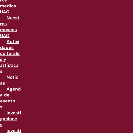
ros
medios
UAO
Nuest
ros
museos
UAO
Activi
dades
culturale
s y
artística
s
Notici
as
Agend
a de
evento
s
Investi
gacione
s
Investi