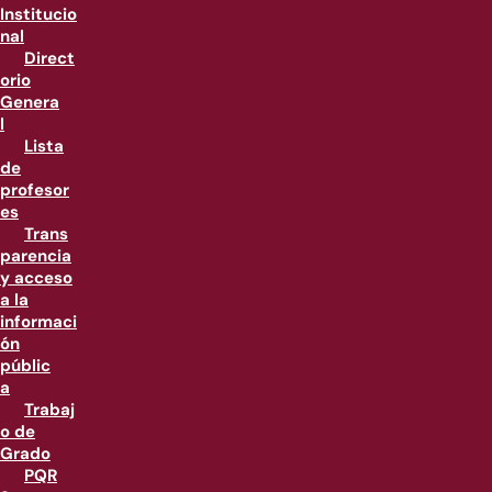
Institucio
nal
Direct
orio
Genera
l
Lista
de
profesor
es
Trans
parencia
y acceso
a la
informaci
ón
públic
a
Trabaj
o de
Grado
PQR