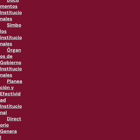
Docu
mentos
Institucio
nales
Símbo
los
institucio
nales
Órgan
os de
Gobierno
Institucio
nales
Planea
ción y
Efectivid
ad
Institucio
nal
Direct
orio
Genera
l