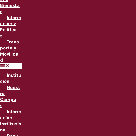
Bienesta
r
Inform
ación y
Política
s
Trans
porte y
Movilida
d
Institu
ción
Nuest
ro
Campu
s
Inform
ación
institucio
nal