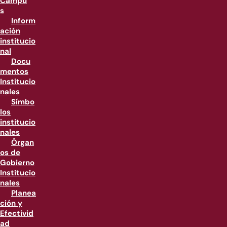
Campu
s
Inform
ación
institucio
nal
Docu
mentos
Institucio
nales
Símbo
los
institucio
nales
Órgan
os de
Gobierno
Institucio
nales
Planea
ción y
Efectivid
ad