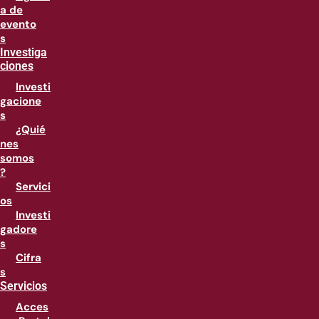
a de
evento
s
Investiga
ciones
Investi
gacione
s
¿Quié
nes
somos
?
Servici
os
Investi
gadore
s
Cifra
s
Servicios
Acces