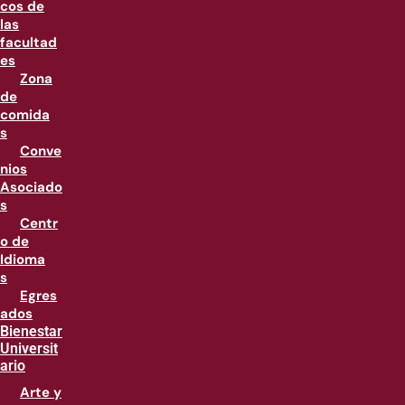
cos de
las
facultad
es
Zona
de
comida
s
Conve
nios
Asociado
s
Centr
o de
Idioma
s
Egres
ados
Bienestar
Universit
ario
Arte y