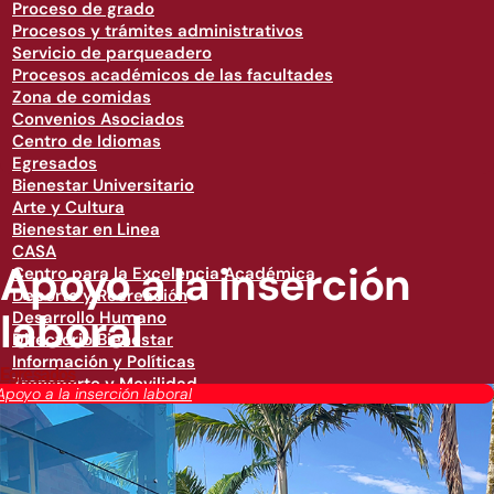
Proceso de grado
Procesos y trámites administrativos
Servicio de parqueadero
Procesos académicos de las facultades
Zona de comidas
Convenios Asociados
Centro de Idiomas
Egresados
Bienestar Universitario
Arte y Cultura
Bienestar en Linea
CASA
Apoyo a la inserción
Centro para la Excelencia Académica
Deporte y Recreación
laboral
Desarrollo Humano
Directorio Bienestar
Información y Políticas
Egresados
Transporte y Movilidad
Apoyo a la inserción laboral