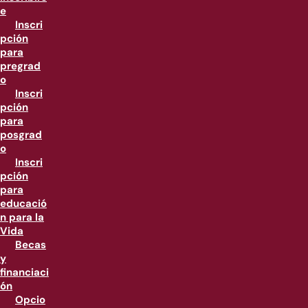
e
Inscri
pción
para
pregrad
o
Inscri
pción
para
posgrad
o
Inscri
pción
para
educació
n para la
Vida
Becas
y
financiaci
ón
Opcio