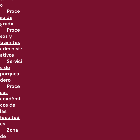
o
Proce
so de
grado
Proce
sos y
trámites
administr
ativos
Servici
o de
parquea
dero
Proce
sos
académi
cos de
las
facultad
es
Zona
de