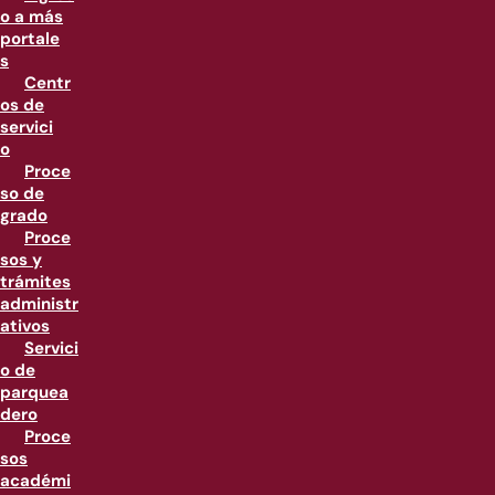
o a más
portale
s
Centr
os de
servici
o
Proce
so de
grado
Proce
sos y
trámites
administr
ativos
Servici
o de
parquea
dero
Proce
sos
académi