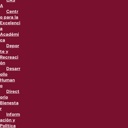
CAS
A
Centr
o para la
Excelenci
a
Académi
ca
Depor
te y
Recreaci
ón
Desarr
ollo
Human
o
Direct
orio
Bienesta
r
Inform
ación y
Política