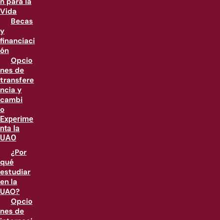
n para la
Vida
Becas
y
financiaci
ón
Opcio
nes de
transfere
ncia y
cambi
o
Experime
nta la
UAO
¿Por
qué
estudiar
en la
UAO?
Opcio
nes de