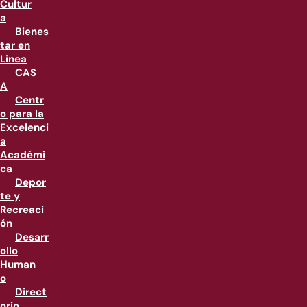
Cultur
a
Bienes
tar en
Linea
CAS
A
Centr
o para la
Excelenci
a
Académi
ca
Depor
te y
Recreaci
ón
Desarr
ollo
Human
o
Direct
orio