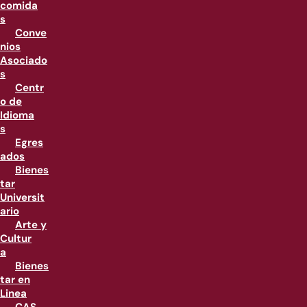
comida
s
Conve
nios
Asociado
s
Centr
o de
Idioma
s
Egres
ados
Bienes
tar
Universit
ario
Arte y
Cultur
a
Bienes
tar en
Linea