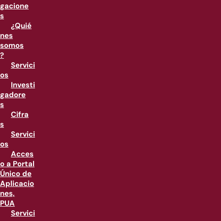
gacione
s
¿Quié
nes
somos
?
Servici
os
Investi
gadore
s
Cifra
s
Servici
os
Acces
o a Portal
Único de
Aplicacio
nes,
PUA
Servici