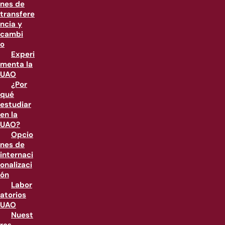
nes de
transfere
ncia y
cambi
o
Experi
menta la
UAO
¿Por
qué
estudiar
en la
UAO?
Opcio
nes de
internaci
onalizaci
ón
Labor
atorios
UAO
Nuest