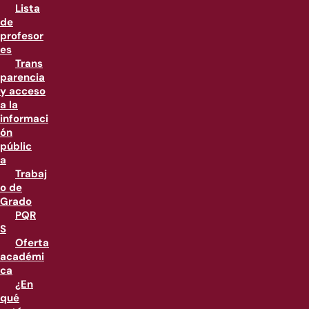
Lista
de
profesor
es
Trans
parencia
y acceso
a la
informaci
ón
públic
a
Trabaj
o de
Grado
PQR
S
Oferta
académi
ca
¿En
qué