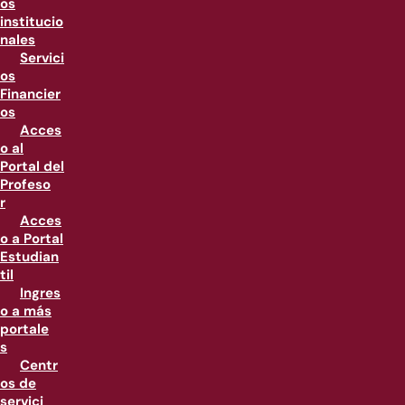
os
institucio
nales
Servici
os
Financier
os
Acces
o al
Portal del
Profeso
r
Acces
o a Portal
Estudian
til
Ingres
o a más
portale
s
Centr
os de
servici