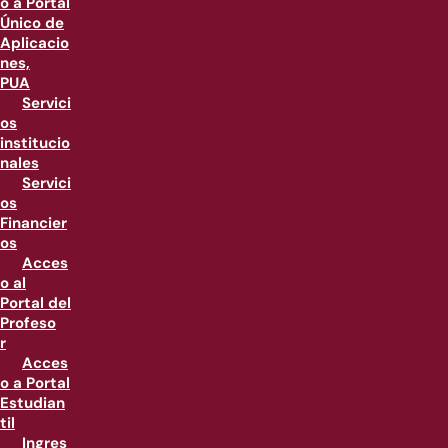
o a Portal
Único de
Aplicacio
nes,
PUA
Servici
os
institucio
nales
Servici
os
Financier
os
Acces
o al
Portal del
Profeso
r
Acces
o a Portal
Estudian
til
Ingres