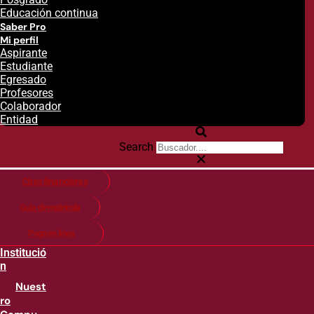
Educación continua
Saber Pro
Mi perfil
Aspirante
Estudiante
Egresado
Profesores
Colaborador
Entidad
Search
Citas financieras
Guía de matricula
Pago en línea
Institució
n
Nuest
ro