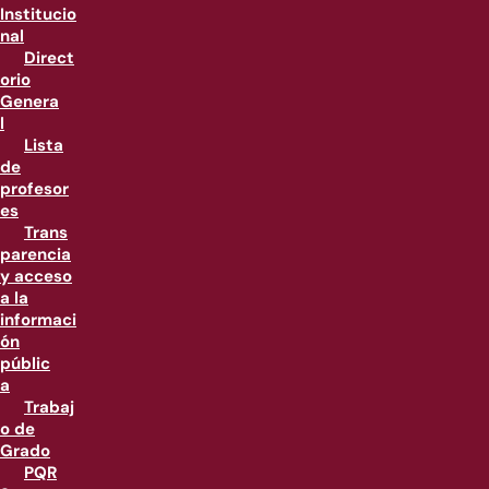
Institucio
nal
Direct
orio
Genera
l
Lista
de
profesor
es
Trans
parencia
y acceso
a la
informaci
ón
públic
a
Trabaj
o de
Grado
PQR