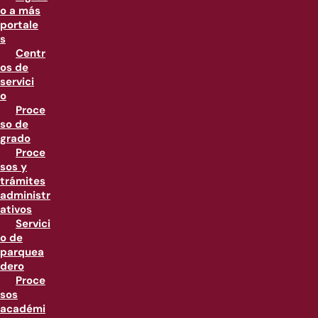
o a más
portale
s
Centr
os de
servici
o
Proce
so de
grado
Proce
sos y
trámites
administr
ativos
Servici
o de
parquea
dero
Proce
sos
académi