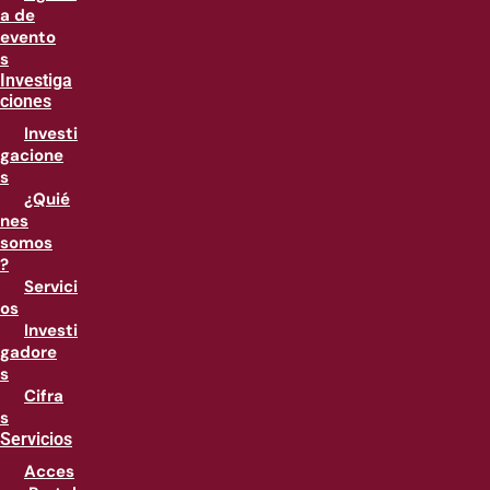
a de
evento
s
Investiga
ciones
Investi
gacione
s
¿Quié
nes
somos
?
Servici
os
Investi
gadore
s
Cifra
s
Servicios
Acces