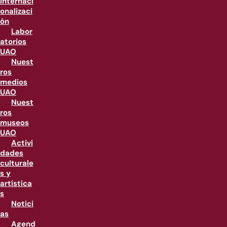
internaci
onalizaci
ón
Labor
atorios
UAO
Nuest
ros
medios
UAO
Nuest
ros
museos
UAO
Activi
dades
culturale
s y
artística
s
Notici
as
Agend