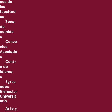
cos de
las
facultad
es
Zona
de
comida
s
Conve
nios
Asociado
s
Centr
o de
Idioma
s
Egres
ados
Bienestar
Universit
ario
Arte y