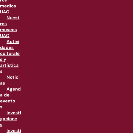
ros
medios
UAO
Nuest
ros
museos
UAO
Activi
dades
culturale
s y
artística
s
Notici
as
Agend
a de
evento
s
Investi
gacione
s
Investi