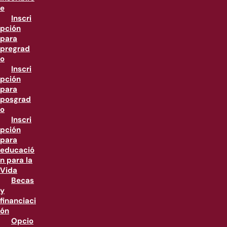
e
Inscri
pción
para
pregrad
o
Inscri
pción
para
posgrad
o
Inscri
pción
para
educació
n para la
Vida
Becas
y
financiaci
ón
Opcio