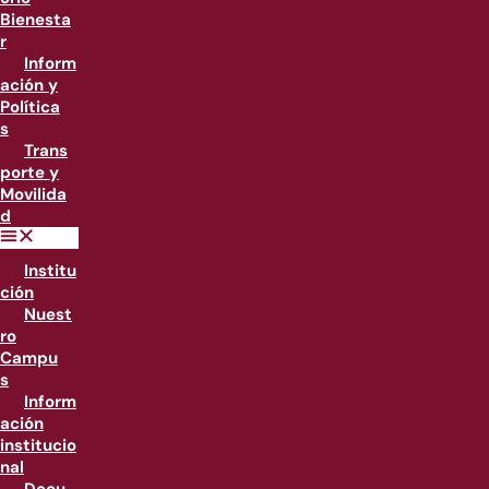
Bienesta
r
Inform
ación y
Política
s
Trans
porte y
Movilida
d
Institu
ción
Nuest
ro
Campu
s
Inform
ación
institucio
nal