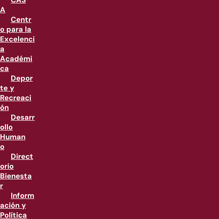
CAS
A
Centr
o para la
Excelenci
a
Académi
ca
Depor
te y
Recreaci
ón
Desarr
ollo
Human
o
Direct
orio
Bienesta
r
Inform
ación y
Política