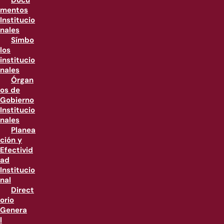
Docu
mentos
Institucio
nales
Símbo
los
institucio
nales
Órgan
os de
Gobierno
Institucio
nales
Planea
ción y
Efectivid
ad
Institucio
nal
Direct
orio
Genera
l