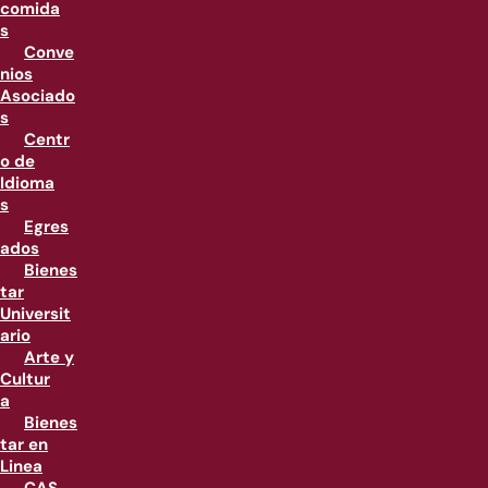
comida
s
Conve
nios
Asociado
s
Centr
o de
Idioma
s
Egres
ados
Bienes
tar
Universit
ario
Arte y
Cultur
a
Bienes
tar en
Linea