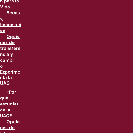
n para la
Vida
Becas
y
financiaci
ón
Opcio
nes de
transfere
ncia y
cambi
o
Experime
nta la
UAO
¿Por
qué
estudiar
en la
UAO?
Opcio
nes de