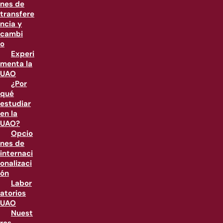
nes de
transfere
ncia y
cambi
o
Experi
menta la
UAO
¿Por
qué
estudiar
en la
UAO?
Opcio
nes de
internaci
onalizaci
ón
Labor
atorios
UAO
Nuest