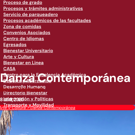
Proceso de grado
Procesos y trámites administrativos
Servicio de parqueadero
Procesos académicos de las facultades
Zona de comidas
Convenios Asociados
Centro de Idiomas
Egresados
Bienestar Universitario
Arte y Cultura
Bienestar en Linea
CASA
Danza Contemporánea
Centro para la Excelencia Académica
Deporte y Recreación
Desarrollo Humano
Bienestar Universitario
Directorio Bienestar
Información y Políticas
8 abril, 2020
Transporte y Movilidad
Arte y Cultura
>
Danza Contemporánea