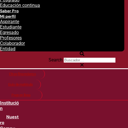
Educación continua
Saber Pro
Mi perfil
Aspirante
Estudiante
Egresado
Profesores
Colaborador
Entidad
Search
Citas financieras
Guía de matricula
Pago en línea
Institució
n
Nuest
ro