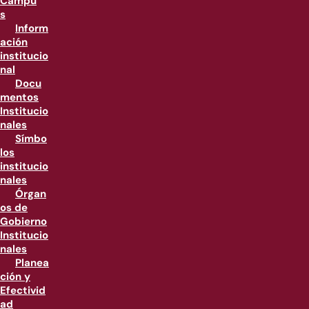
Campu
s
Inform
ación
institucio
nal
Docu
mentos
Institucio
nales
Símbo
los
institucio
nales
Órgan
os de
Gobierno
Institucio
nales
Planea
ción y
Efectivid
ad