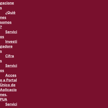
gacione
s
¿Quié
nes
somos
?
Servici
os
Investi
gadore
s
Cifra
s
Servici
os
Acces
o a Portal
Único de
Aplicacio
nes,
PUA
Servici