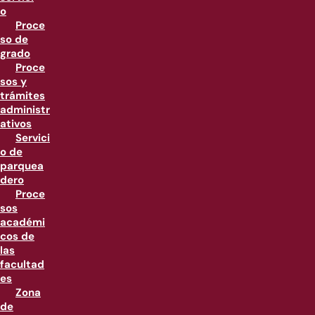
o
Proce
so de
grado
Proce
sos y
trámites
administr
ativos
Servici
o de
parquea
dero
Proce
sos
académi
cos de
las
facultad
es
Zona
de