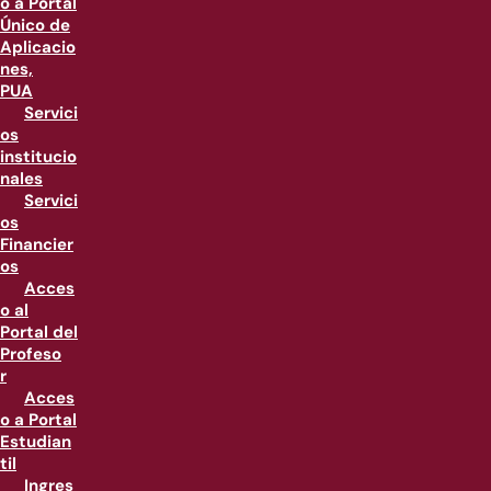
o a Portal
Único de
Aplicacio
nes,
PUA
Servici
os
institucio
nales
Servici
os
Financier
os
Acces
o al
Portal del
Profeso
r
Acces
o a Portal
Estudian
til
Ingres