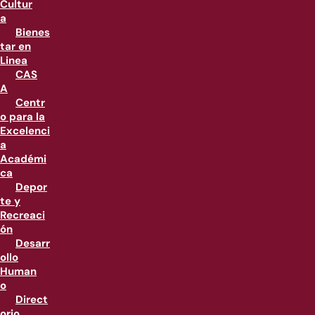
Cultur
a
Bienes
tar en
Linea
CAS
A
Centr
o para la
Excelenci
a
Académi
ca
Depor
te y
Recreaci
ón
Desarr
ollo
Human
o
Direct
orio