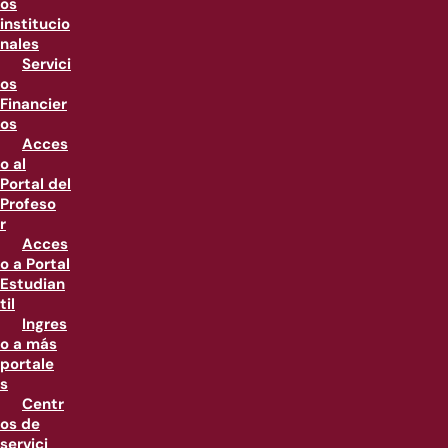
os
institucio
nales
Servici
os
Financier
os
Acces
o al
Portal del
Profeso
r
Acces
o a Portal
Estudian
til
Ingres
o a más
portale
s
Centr
os de
servici