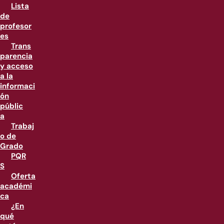
Lista
de
profesor
es
Trans
parencia
y acceso
a la
informaci
ón
públic
a
Trabaj
o de
Grado
PQR
S
Oferta
académi
ca
¿En
qué