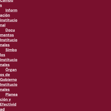
Campu
s
Inform
ación
institucio
nal
Docu
mentos
Institucio
nales
Símbo
los
institucio
nales
Órgan
os de
Gobierno
Institucio
nales
Planea
ción y
Efectivid
ad