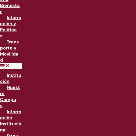
Bienesta
r
Inform
ación y
Política
s
Trans
porte y
Movilida
d
Institu
ción
Nuest
ro
Campu
s
Inform
ación
institucio
nal