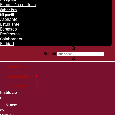
Educación continua
Saber Pro
Mi perfil
Aspirante
Estudiante
Egresado
Profesores
Colaborador
Entidad
Search
Citas financieras
Guía de matricula
Pago en línea
Institució
n
Nuest
ro