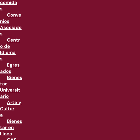
comida
s
Conve
nios
Asociado
s
Centr
o de
Idioma
s
Egres
ados
Bienes
tar
Universit
ario
Arte y
Cultur
a
Bienes
tar en
Linea