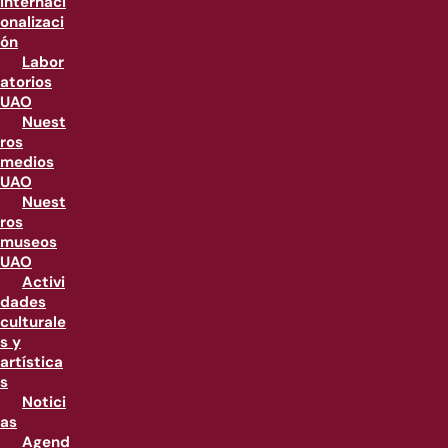
internaci
onalizaci
ón
Labor
atorios
UAO
Nuest
ros
medios
UAO
Nuest
ros
museos
UAO
Activi
dades
culturale
s y
artística
s
Notici
as
Agend