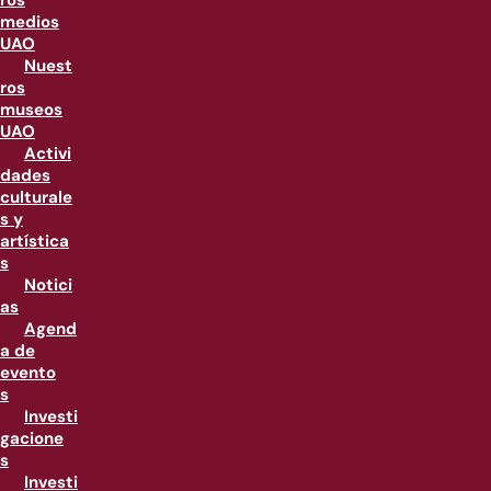
ros
medios
UAO
Nuest
ros
museos
UAO
Activi
dades
culturale
s y
artística
s
Notici
as
Agend
a de
evento
s
Investi
gacione
s
Investi