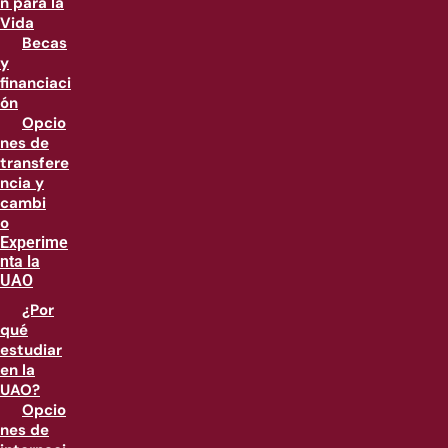
n para la
Vida
Becas
y
financiaci
ón
Opcio
nes de
transfere
ncia y
cambi
o
Experime
nta la
UAO
¿Por
qué
estudiar
en la
UAO?
Opcio
nes de