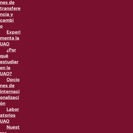
nes de
transfere
ncia y
cambi
o
Experi
menta la
UAO
¿Por
qué
estudiar
en la
UAO?
Opcio
nes de
internaci
onalizaci
ón
Labor
atorios
UAO
Nuest