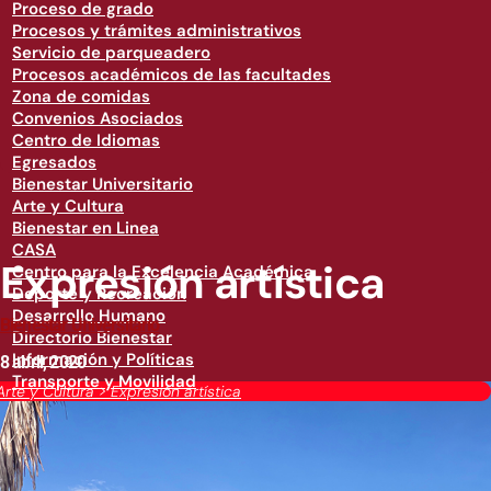
Proceso de grado
Procesos y trámites administrativos
Servicio de parqueadero
Procesos académicos de las facultades
Zona de comidas
Convenios Asociados
Centro de Idiomas
Egresados
Bienestar Universitario
Arte y Cultura
Bienestar en Linea
CASA
Expresión artística
Centro para la Excelencia Académica
Deporte y Recreación
Desarrollo Humano
Bienestar Universitario
Directorio Bienestar
Información y Políticas
8 abril, 2020
Transporte y Movilidad
Arte y Cultura
>
Expresión artística