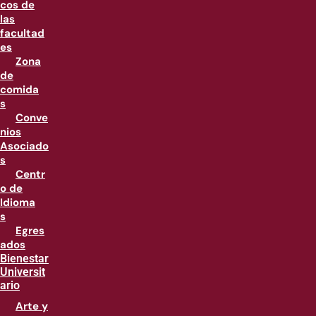
cos de
las
facultad
es
Zona
de
comida
s
Conve
nios
Asociado
s
Centr
o de
Idioma
s
Egres
ados
Bienestar
Universit
ario
Arte y