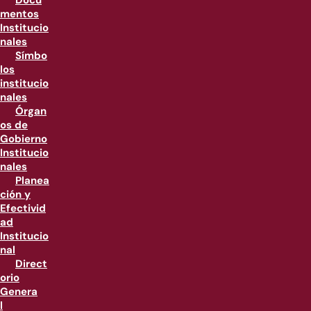
Docu
mentos
Institucio
nales
Símbo
los
institucio
nales
Órgan
os de
Gobierno
Institucio
nales
Planea
ción y
Efectivid
ad
Institucio
nal
Direct
orio
Genera
l