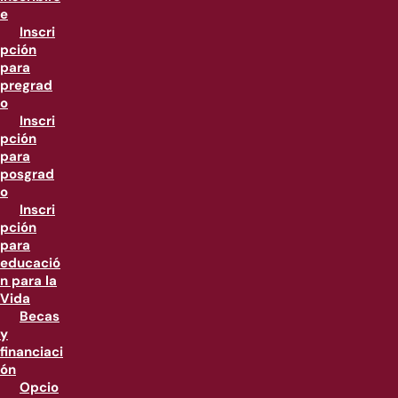
e
Inscri
pción
para
pregrad
o
Inscri
pción
para
posgrad
o
Inscri
pción
para
educació
n para la
Vida
Becas
y
financiaci
ón
Opcio