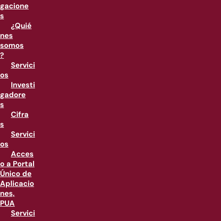
gacione
s
¿Quié
nes
somos
?
Servici
os
Investi
gadore
s
Cifra
s
Servici
os
Acces
o a Portal
Único de
Aplicacio
nes,
PUA
Servici