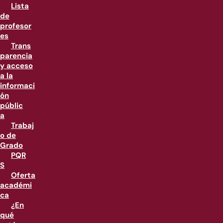
Lista
de
profesor
es
Trans
parencia
y acceso
a la
informaci
ón
públic
a
Trabaj
o de
Grado
PQR
S
Oferta
académi
ca
¿En
qué