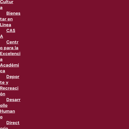
Cultur
a
Bienes
tar en
Linea
CAS
A
Centr
o para la
Excelenci
a
Académi
ca
Depor
te y
Recreaci
ón
Desarr
ollo
Human
o
Direct
orio