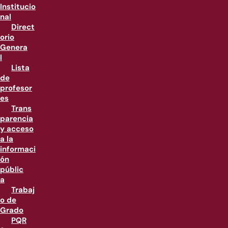
Institucio
nal
Direct
orio
Genera
l
Lista
de
profesor
es
Trans
parencia
y acceso
a la
informaci
ón
públic
a
Trabaj
o de
Grado
PQR