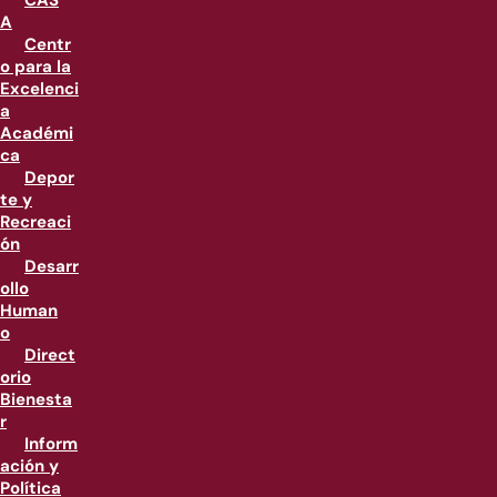
CAS
A
Centr
o para la
Excelenci
a
Académi
ca
Depor
te y
Recreaci
ón
Desarr
ollo
Human
o
Direct
orio
Bienesta
r
Inform
ación y
Política