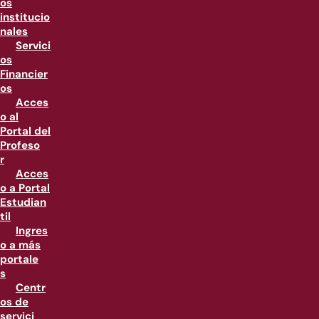
os
institucio
nales
Servici
os
Financier
os
Acces
o al
Portal del
Profeso
r
Acces
o a Portal
Estudian
til
Ingres
o a más
portale
s
Centr
os de
servici