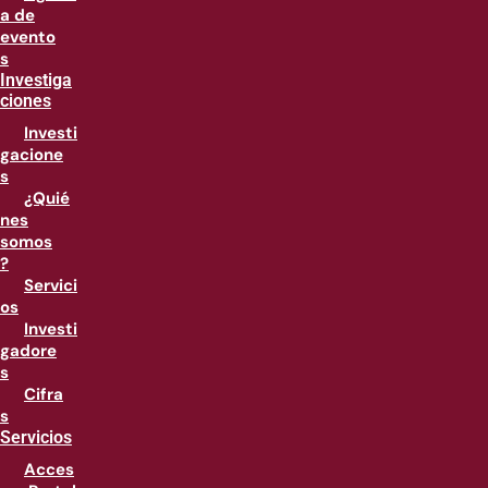
a de
evento
s
Investiga
ciones
Investi
gacione
s
¿Quié
nes
somos
?
Servici
os
Investi
gadore
s
Cifra
s
Servicios
Acces