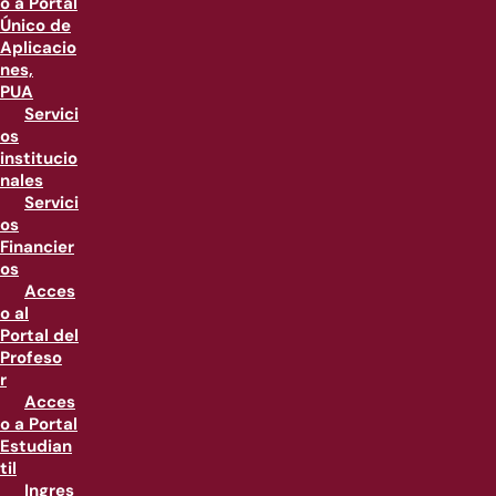
o a Portal
Único de
Aplicacio
nes,
PUA
Servici
os
institucio
nales
Servici
os
Financier
os
Acces
o al
Portal del
Profeso
r
Acces
o a Portal
Estudian
til
Ingres