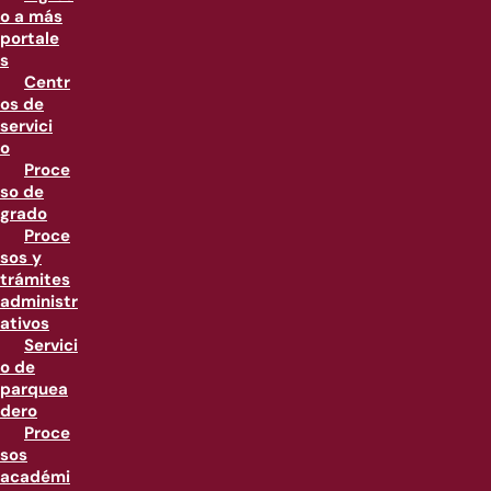
o a más
portale
s
Centr
os de
servici
o
Proce
so de
grado
Proce
sos y
trámites
administr
ativos
Servici
o de
parquea
dero
Proce
sos
académi