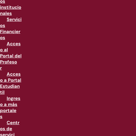
os
institucio
nales
Servici
os
Financier
os
Acces
o al
Portal del
Profeso
r
Acces
o a Portal
Estudian
til
Ingres
o a más
portale
s
Centr
os de
servici