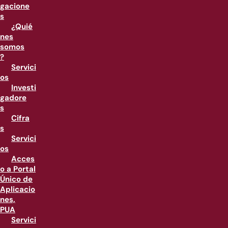
gacione
s
¿Quié
nes
somos
?
Servici
os
Investi
gadore
s
Cifra
s
Servici
os
Acces
o a Portal
Único de
Aplicacio
nes,
PUA
Servici