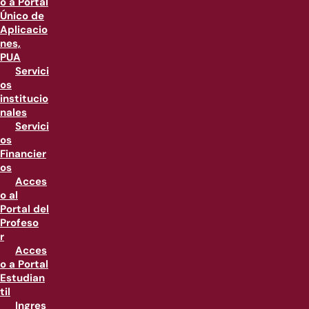
o a Portal
Único de
Aplicacio
nes,
PUA
Servici
os
institucio
nales
Servici
os
Financier
os
Acces
o al
Portal del
Profeso
r
Acces
o a Portal
Estudian
til
Ingres