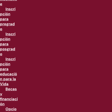
e
Inscri
pción
para
pregrad
o
Inscri
pción
para
posgrad
o
Inscri
pción
para
educació
n para la
Vida
Becas
y
financiaci
ón
Opcio