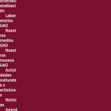
internaci
onalizaci
ón
Labor
atorios
UAO
Nuest
ros
medios
UAO
Nuest
ros
museos
UAO
Activi
dades
culturale
s y
artística
s
Notici
as
Agend