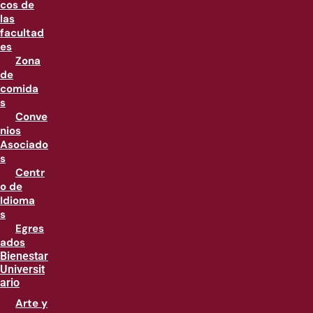
cos de
las
facultad
es
Zona
de
comida
s
Conve
nios
Asociado
s
Centr
o de
Idioma
s
Egres
ados
Bienestar
Universit
ario
Arte y