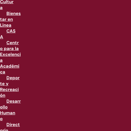
Cultur
a
Bienes
tar en
Linea
CAS
A
Centr
o para la
Excelenci
a
Académi
ca
Depor
te y
Recreaci
ón
Desarr
ollo
Human
o
Direct
orio