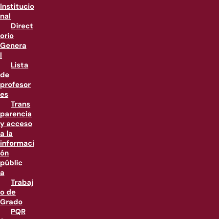
Institucio
nal
Direct
orio
Genera
l
Lista
de
profesor
es
Trans
parencia
y acceso
a la
informaci
ón
públic
a
Trabaj
o de
Grado
PQR