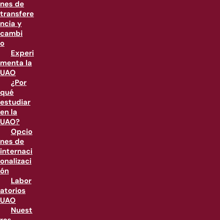
nes de
transfere
ncia y
cambi
o
Experi
menta la
UAO
¿Por
qué
estudiar
en la
UAO?
Opcio
nes de
internaci
onalizaci
ón
Labor
atorios
UAO
Nuest