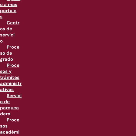
o a más
portale
s
Centr
os de
servici
o
Proce
so de
grado
Proce
sos y
trámites
administr
ativos
Servici
o de
parquea
dero
Proce
sos
académi