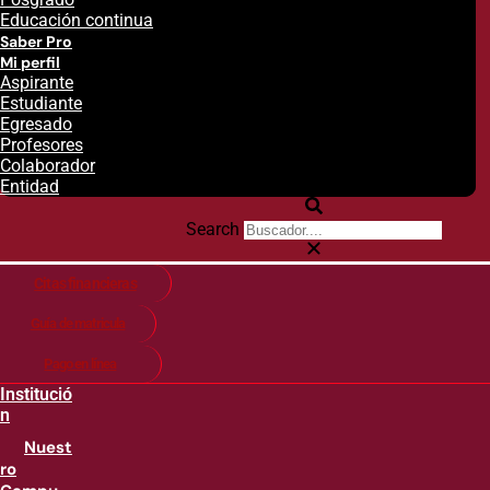
Educación continua
Saber Pro
Mi perfil
Aspirante
Estudiante
Egresado
Profesores
Colaborador
Entidad
Search
Citas financieras
Guía de matricula
Pago en línea
Institució
n
Nuest
ro