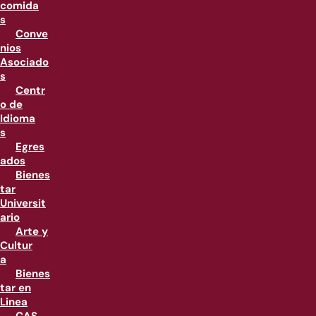
comida
s
Conve
nios
Asociado
s
Centr
o de
Idioma
s
Egres
ados
Bienes
tar
Universit
ario
Arte y
Cultur
a
Bienes
tar en
Linea