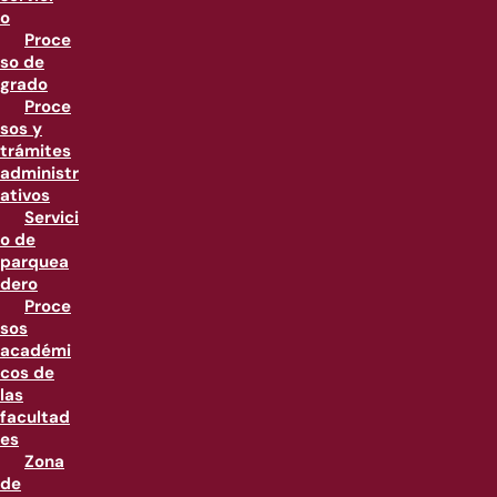
o
Proce
so de
grado
Proce
sos y
trámites
administr
ativos
Servici
o de
parquea
dero
Proce
sos
académi
cos de
las
facultad
es
Zona
de