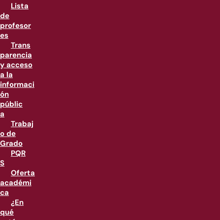
Lista
de
profesor
es
Trans
parencia
y acceso
a la
informaci
ón
públic
a
Trabaj
o de
Grado
PQR
S
Oferta
académi
ca
¿En
qué