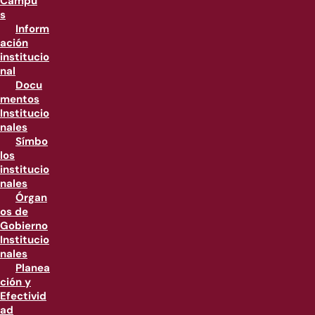
Campu
s
Inform
ación
institucio
nal
Docu
mentos
Institucio
nales
Símbo
los
institucio
nales
Órgan
os de
Gobierno
Institucio
nales
Planea
ción y
Efectivid
ad