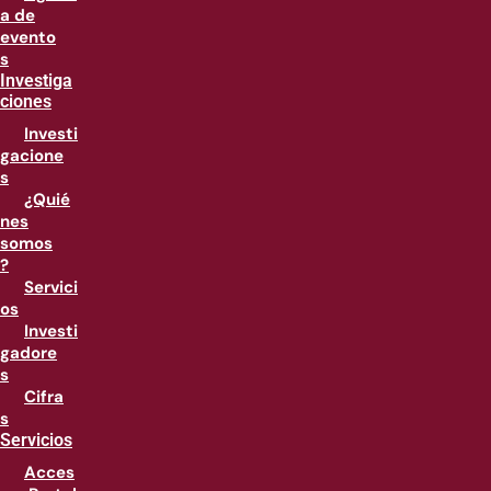
a de
evento
s
Investiga
ciones
Investi
gacione
s
¿Quié
nes
somos
?
Servici
os
Investi
gadore
s
Cifra
s
Servicios
Acces