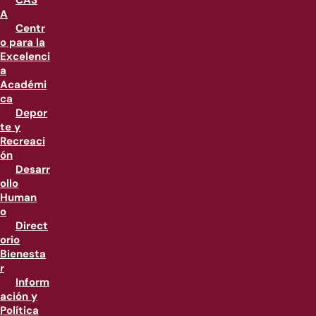
CAS
A
Centr
o para la
Excelenci
a
Académi
ca
Depor
te y
Recreaci
ón
Desarr
ollo
Human
o
Direct
orio
Bienesta
r
Inform
ación y
Política