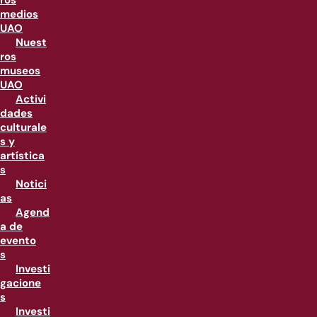
ros
medios
UAO
Nuest
ros
museos
UAO
Activi
dades
culturale
s y
artística
s
Notici
as
Agend
a de
evento
s
Investi
gacione
s
Investi