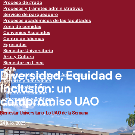
Proceso de grado
Procesos y trámites administrativos
Servicio de parqueadero
Procesos académicos de las facultades
Zona de comidas
Convenios Asociados
Centro de Idiomas
Egresados
Bienestar Universitario
Arte y Cultura
Bienestar en Linea
CASA
Diversidad, Equidad e
Centro para la Excelencia Académica
Deporte y Recreación
Inclusión: un
Desarrollo Humano
Directorio Bienestar
compromiso UAO
Información y Políticas
Transporte y Movilidad
Bienestar Universitario
,
Lo UAO de la Semana
24 julio, 2025