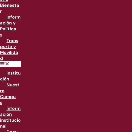
Bienesta
r
Inform
ación y
Política
s
Trans
porte y
Movilida
d
Institu
ción
Nuest
ro
Campu
s
Inform
ación
institucio
nal