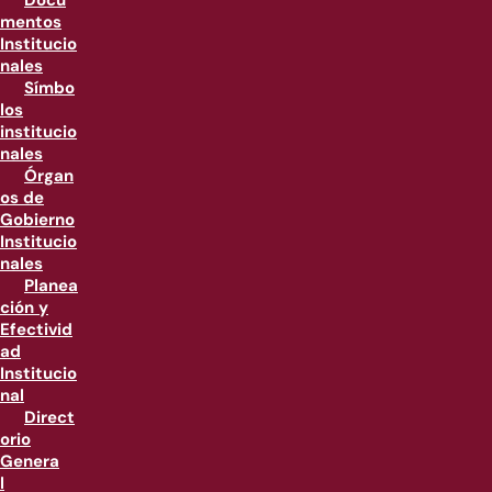
Docu
mentos
Institucio
nales
Símbo
los
institucio
nales
Órgan
os de
Gobierno
Institucio
nales
Planea
ción y
Efectivid
ad
Institucio
nal
Direct
orio
Genera
l