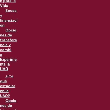
n para la
Vida
Becas
y
financiaci
ón
Opcio
nes de
transfere
ncia y
cambi
o
Experime
nta la
UAO
¿Por
qué
estudiar
en la
UAO?
Opcio
nes de