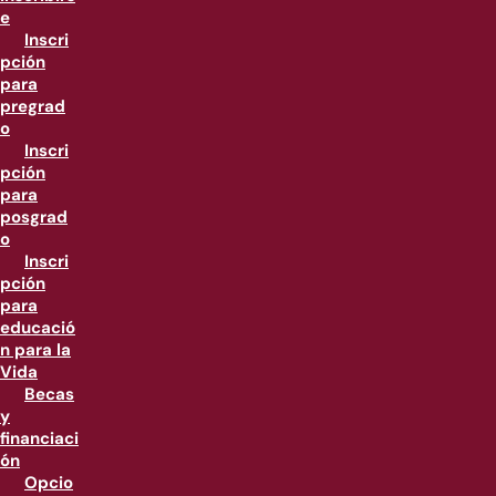
e
Inscri
pción
para
pregrad
o
Inscri
pción
para
posgrad
o
Inscri
pción
para
educació
n para la
Vida
Becas
y
financiaci
ón
Opcio