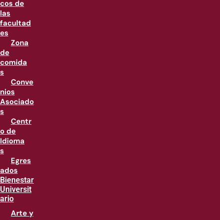
cos de
las
facultad
es
Zona
de
comida
s
Conve
nios
Asociado
s
Centr
o de
Idioma
s
Egres
ados
Bienestar
Universit
ario
Arte y