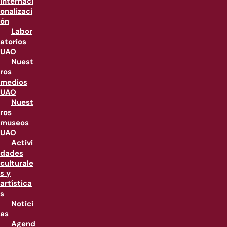
internaci
onalizaci
ón
Labor
atorios
UAO
Nuest
ros
medios
UAO
Nuest
ros
museos
UAO
Activi
dades
culturale
s y
artística
s
Notici
as
Agend