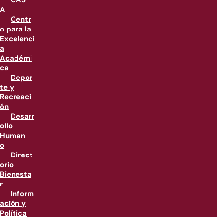
CAS
A
Centr
o para la
Excelenci
a
Académi
ca
Depor
te y
Recreaci
ón
Desarr
ollo
Human
o
Direct
orio
Bienesta
r
Inform
ación y
Política