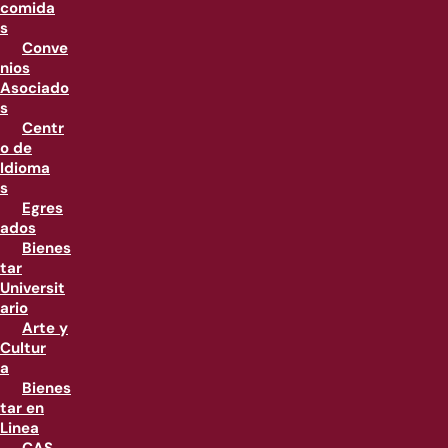
comida
s
Conve
nios
Asociado
s
Centr
o de
Idioma
s
Egres
ados
Bienes
tar
Universit
ario
Arte y
Cultur
a
Bienes
tar en
Linea