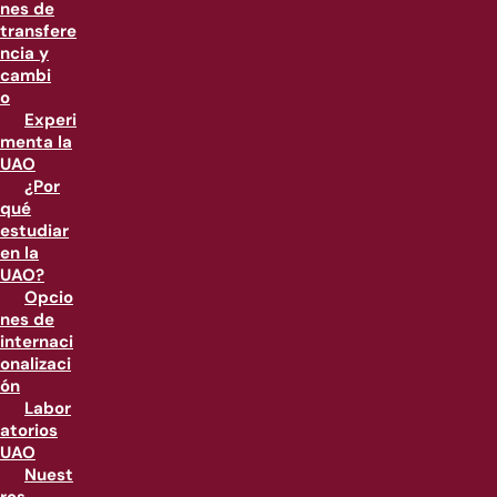
nes de
transfere
ncia y
cambi
o
Experi
menta la
UAO
¿Por
qué
estudiar
en la
UAO?
Opcio
nes de
internaci
onalizaci
ón
Labor
atorios
UAO
Nuest