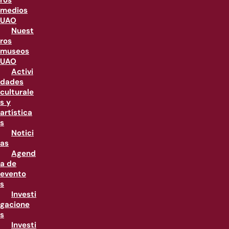
ros
medios
UAO
Nuest
ros
museos
UAO
Activi
dades
culturale
s y
artística
s
Notici
as
Agend
a de
evento
s
Investi
gacione
s
Investi