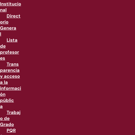
Institucio
nal
Direct
orio
Genera
l
Lista
de
profesor
es
Trans
parencia
y acceso
a la
informaci
ón
públic
a
Trabaj
o de
Grado
PQR