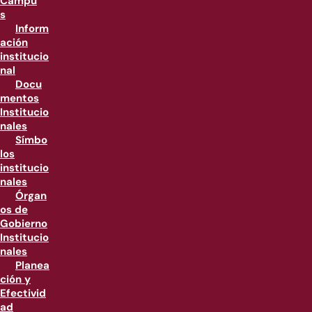
Campu
s
Inform
ación
institucio
nal
Docu
mentos
Institucio
nales
Símbo
los
institucio
nales
Órgan
os de
Gobierno
Institucio
nales
Planea
ción y
Efectivid
ad