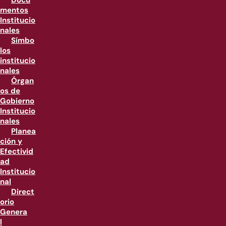
Docu
mentos
Institucio
nales
Símbo
los
institucio
nales
Órgan
os de
Gobierno
Institucio
nales
Planea
ción y
Efectivid
ad
Institucio
nal
Direct
orio
Genera
l