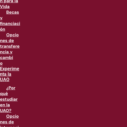
n para la
Vida
Becas
y
financiaci
ón
Opcio
nes de
transfere
ncia y
cambi
o
Experime
nta la
UAO
¿Por
qué
estudiar
en la
UAO?
Opcio
nes de