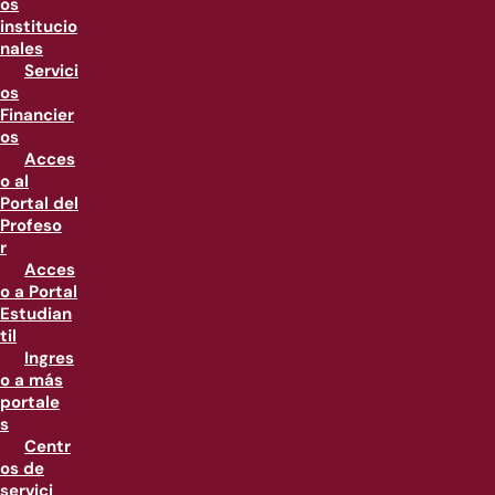
os
institucio
nales
Servici
os
Financier
os
Acces
o al
Portal del
Profeso
r
Acces
o a Portal
Estudian
til
Ingres
o a más
portale
s
Centr
os de
servici