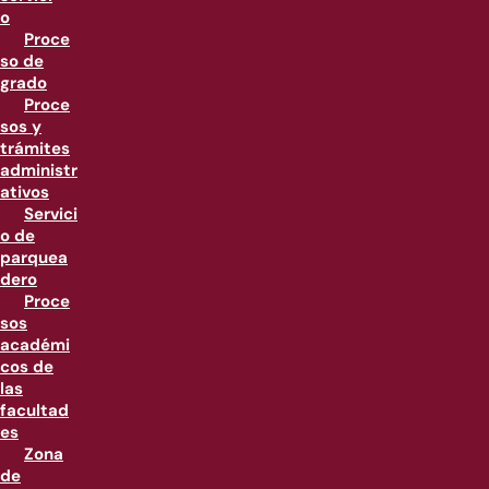
o
Proce
so de
grado
Proce
sos y
trámites
administr
ativos
Servici
o de
parquea
dero
Proce
sos
académi
cos de
las
facultad
es
Zona
de