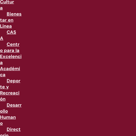
Cultur
a
Bienes
tar en
Linea
CAS
A
Centr
o para la
Excelenci
a
Académi
ca
Depor
te y
Recreaci
ón
Desarr
ollo
Human
o
Direct
orio