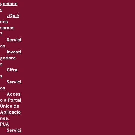
gacione
s
¿Quié
nes
somos
?
Servici
os
Investi
gadore
s
Cifra
s
Servici
os
Acces
o a Portal
Único de
Aplicacio
nes,
PUA
Servici