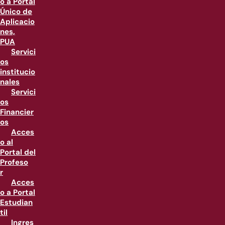
o a Portal
Único de
Aplicacio
nes,
PUA
Servici
os
institucio
nales
Servici
os
Financier
os
Acces
o al
Portal del
Profeso
r
Acces
o a Portal
Estudian
til
Ingres