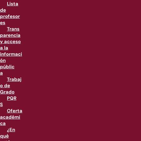
Lista
de
profesor
es
Trans
parencia
y acceso
a la
informaci
ón
públic
a
Trabaj
o de
Grado
PQR
S
Oferta
académi
ca
¿En
qué