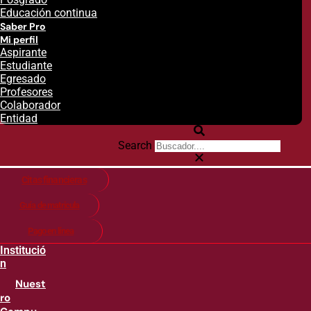
Educación continua
Saber Pro
Mi perfil
Aspirante
Estudiante
Egresado
Profesores
Colaborador
Entidad
Search
Citas financieras
Guía de matricula
Pago en línea
Institució
n
Nuest
ro