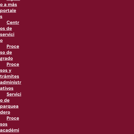
o a más
portale
s
Centr
os de
servici
o
Proce
so de
grado
Proce
sos y
trámites
administr
ativos
Servici
o de
parquea
dero
Proce
sos
académi