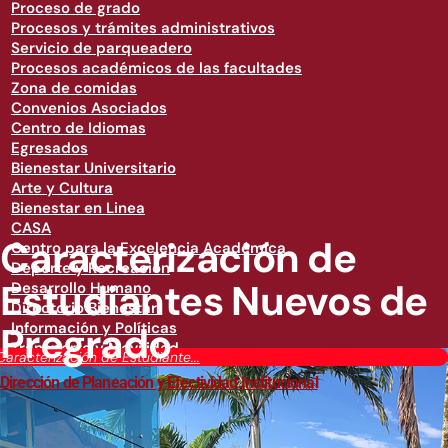
Proceso de grado
Procesos y trámites administrativos
Servicio de parqueadero
Procesos académicos de las facultades
Zona de comidas
Convenios Asociados
Centro de Idiomas
Egresados
Bienestar Universitario
Arte y Cultura
Bienestar en Linea
CASA
Caracterización de
Centro para la Excelencia Académica
Deporte y Recreación
Estudiantes Nuevos de
Desarrollo Humano
Directorio Bienestar
Pregrado
Información y Políticas
Transporte y Movilidad
Caracterización de Estudiante...
Dirección de Planeación y Efectividad Institucional