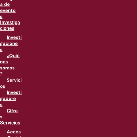
a de
evento
s
Investiga
ciones
Investi
gacione
s
¿Quié
nes
somos
?
Servici
os
Investi
gadore
s
Cifra
s
Servicios
Acces