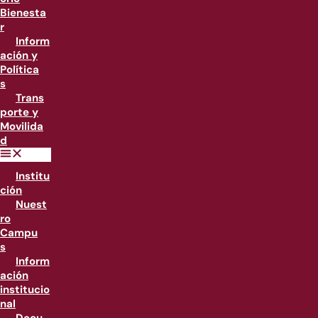
Bienesta
r
Inform
ación y
Política
s
Trans
porte y
Movilida
d
Institu
ción
Nuest
ro
Campu
s
Inform
ación
institucio
nal