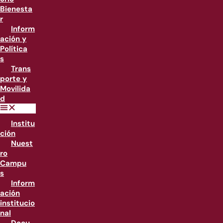
Bienesta
r
Inform
ación y
Política
s
Trans
porte y
Movilida
d
Institu
ción
Nuest
ro
Campu
s
Inform
ación
institucio
nal