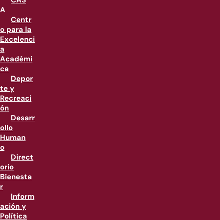
CAS
A
Centr
o para la
Excelenci
a
Académi
ca
Depor
te y
Recreaci
ón
Desarr
ollo
Human
o
Direct
orio
Bienesta
r
Inform
ación y
Política