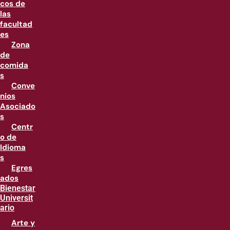
cos de
las
facultad
es
Zona
de
comida
s
Conve
nios
Asociado
s
Centr
o de
Idioma
s
Egres
ados
Bienestar
Universit
ario
Arte y