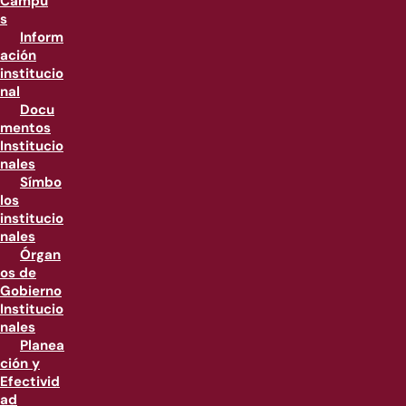
Campu
s
Inform
ación
institucio
nal
Docu
mentos
Institucio
nales
Símbo
los
institucio
nales
Órgan
os de
Gobierno
Institucio
nales
Planea
ción y
Efectivid
ad