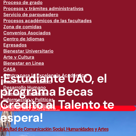
Proceso de grado
Procesos y trámites administrativos
Servicio de parqueadero
Procesos académicos de las facultades
Zona de comidas
Convenios Asociados
Centro de Idiomas
Egresados
Bienestar Universitario
Arte y Cultura
Bienestar en Linea
CASA
¡Estudiante UAO, el
Centro para la Excelencia Académica
Deporte y Recreación
programa Becas
Desarrollo Humano
Directorio Bienestar
Crédito al Talento te
Información y Políticas
Transporte y Movilidad
¡Estudiante UAO, el programa ...
espera!
Facultad de Comunicación Social, Humanidades y Artes