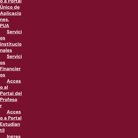
o a Portal
Único de
Aplicacio
nes,
PUA
Servici
os
institucio
nales
Servici
os
Financier
os
Acces
o al
Portal del
Profeso
r
Acces
o a Portal
Estudian
til
Ingres