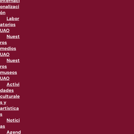
internaci
onalizaci
ón
Labor
atorios
UAO
Nuest
ros
medios
UAO
Nuest
ros
museos
UAO
Activi
dades
culturale
s y
artística
s
Notici
as
Agend