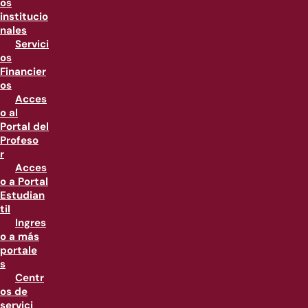
os
institucio
nales
Servici
os
Financier
os
Acces
o al
Portal del
Profeso
r
Acces
o a Portal
Estudian
til
Ingres
o a más
portale
s
Centr
os de
servici