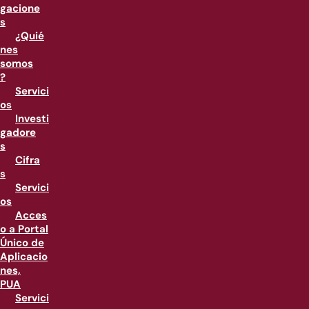
gacione
s
¿Quié
nes
somos
?
Servici
os
Investi
gadore
s
Cifra
s
Servici
os
Acces
o a Portal
Único de
Aplicacio
nes,
PUA
Servici