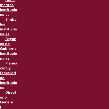
Docu
mentos
Institucio
nales
Símbo
los
institucio
nales
Órgan
os de
Gobierno
Institucio
nales
Planea
ción y
Efectivid
ad
Institucio
nal
Direct
orio
Genera
l