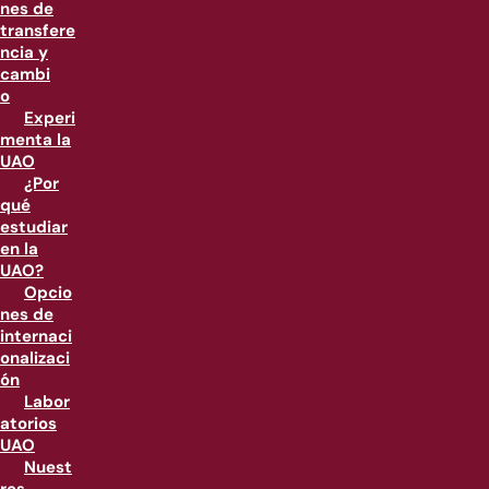
nes de
transfere
ncia y
cambi
o
Experi
menta la
UAO
¿Por
qué
estudiar
en la
UAO?
Opcio
nes de
internaci
onalizaci
ón
Labor
atorios
UAO
Nuest