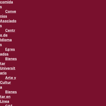
comida
s
Conve
nios
Asociado
s
Centr
o de
Idioma
s
Egres
ados
Bienes
tar
Universit
ario
Arte y
Cultur
a
Bienes
tar en
Linea