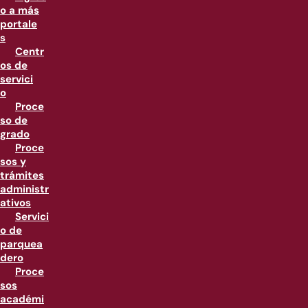
o a más
portale
s
Centr
os de
servici
o
Proce
so de
grado
Proce
sos y
trámites
administr
ativos
Servici
o de
parquea
dero
Proce
sos
académi