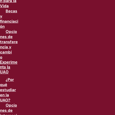
n para la
Vida
Becas
y
financiaci
ón
Opcio
nes de
transfere
ncia y
cambi
o
Experime
nta la
UAO
¿Por
qué
estudiar
en la
UAO?
Opcio
nes de