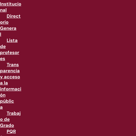
Institucio
nal
Direct
orio
Genera
l
Lista
de
profesor
es
Trans
parencia
y acceso
a la
informaci
ón
públic
a
Trabaj
o de
Grado
PQR