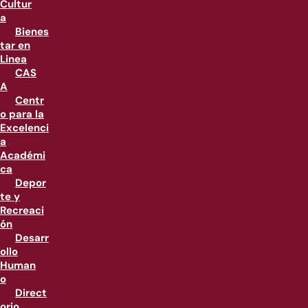
Cultur
a
Bienes
tar en
Linea
CAS
A
Centr
o para la
Excelenci
a
Académi
ca
Depor
te y
Recreaci
ón
Desarr
ollo
Human
o
Direct
orio