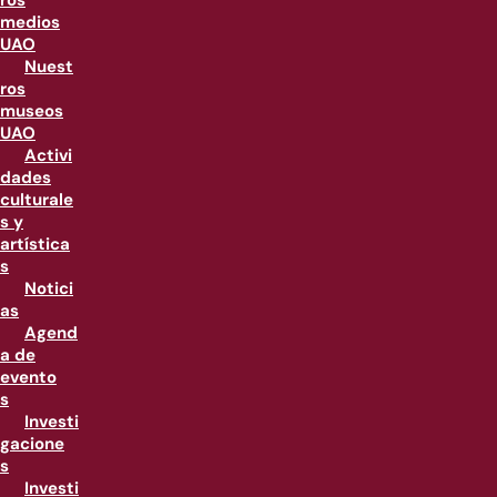
ros
medios
UAO
Nuest
ros
museos
UAO
Activi
dades
culturale
s y
artística
s
Notici
as
Agend
a de
evento
s
Investi
gacione
s
Investi