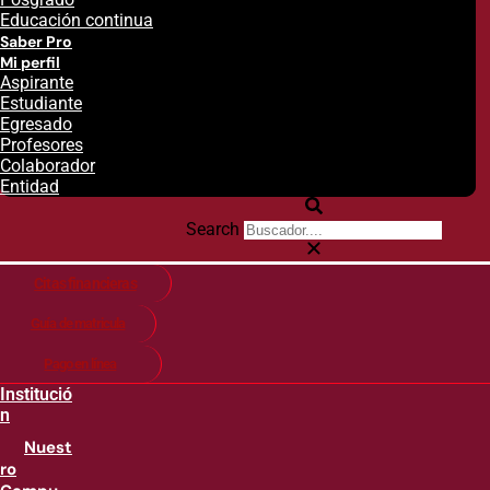
Educación continua
Saber Pro
Mi perfil
Aspirante
Estudiante
Egresado
Profesores
Colaborador
Entidad
Search
Citas financieras
Guía de matricula
Pago en línea
Institució
n
Nuest
ro