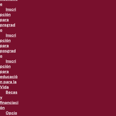
e
Inscri
pción
para
pregrad
o
Inscri
pción
para
posgrad
o
Inscri
pción
para
educació
n para la
Vida
Becas
y
financiaci
ón
Opcio