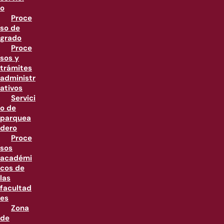
o
Proce
so de
grado
Proce
sos y
trámites
administr
ativos
Servici
o de
parquea
dero
Proce
sos
académi
cos de
las
facultad
es
Zona
de