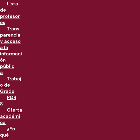
Lista
de
profesor
es
Trans
parencia
y acceso
a la
informaci
ón
públic
a
Trabaj
o de
Grado
PQR
S
Oferta
académi
ca
¿En
qué