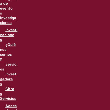
a de
evento
s
Investiga
ciones
Investi
gacione
s
¿Quié
nes
somos
?
Servici
os
Investi
gadore
s
Cifra
s
Servicios
Acces