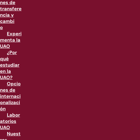
nes de
transfere
ncia y
cambi
o
Experi
menta la
UAO
¿Por
qué
estudiar
en la
UAO?
Opcio
nes de
internaci
onalizaci
ón
Labor
atorios
UAO
Nuest