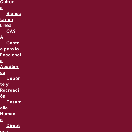
Cultur
a
Bienes
tar en
Linea
CAS
A
Centr
o para la
Excelenci
a
Académi
ca
Depor
te y
Recreaci
ón
Desarr
ollo
Human
o
Direct
orio