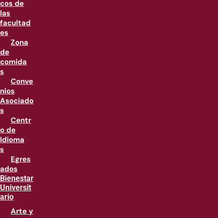
cos de
las
facultad
es
Zona
de
comida
s
Conve
nios
Asociado
s
Centr
o de
Idioma
s
Egres
ados
Bienestar
Universit
ario
Arte y