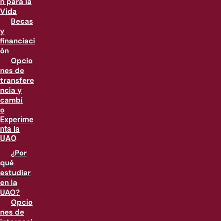
n para la
Vida
Becas
y
financiaci
ón
Opcio
nes de
transfere
ncia y
cambi
o
Experime
nta la
UAO
¿Por
qué
estudiar
en la
UAO?
Opcio
nes de