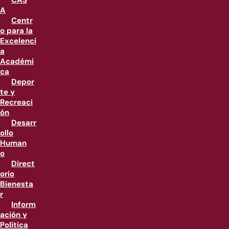
CAS
A
Centr
o para la
Excelenci
a
Académi
ca
Depor
te y
Recreaci
ón
Desarr
ollo
Human
o
Direct
orio
Bienesta
r
Inform
ación y
Política