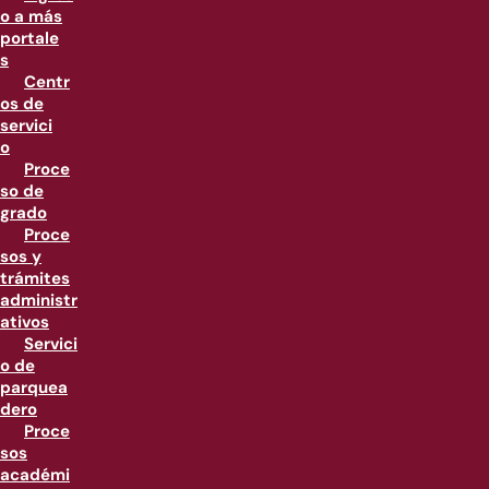
o a más
portale
s
Centr
os de
servici
o
Proce
so de
grado
Proce
sos y
trámites
administr
ativos
Servici
o de
parquea
dero
Proce
sos
académi