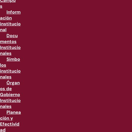
Campu
s
Inform
ación
institucio
nal
Docu
mentos
Institucio
nales
Símbo
los
institucio
nales
Órgan
os de
Gobierno
Institucio
nales
Planea
ción y
Efectivid
ad