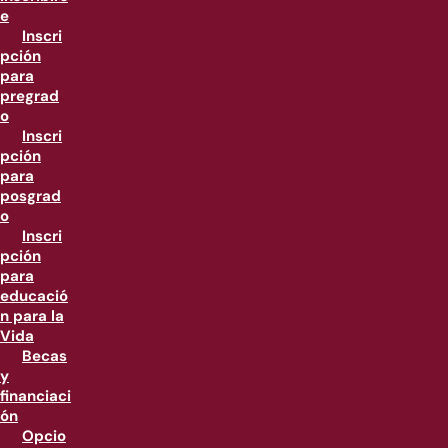
e
Inscri
pción
para
pregrad
o
Inscri
pción
para
posgrad
o
Inscri
pción
para
educació
n para la
Vida
Becas
y
financiaci
ón
Opcio