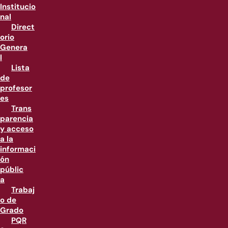
Institucio
nal
Direct
orio
Genera
l
Lista
de
profesor
es
Trans
parencia
y acceso
a la
informaci
ón
públic
a
Trabaj
o de
Grado
PQR