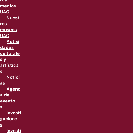
ros
medios
UAO
Nuest
ros
museos
UAO
Activi
dades
culturale
s y
artística
s
Notici
as
Agend
a de
evento
s
Investi
gacione
s
Investi