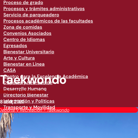
Proceso de grado
Procesos y trámites administrativos
Servicio de parqueadero
Procesos académicos de las facultades
Zona de comidas
Convenios Asociados
Centro de Idiomas
Egresados
Bienestar Universitario
Arte y Cultura
Bienestar en Linea
CASA
Taekwondo
Centro para la Excelencia Académica
Deporte y Recreación
Desarrollo Humano
Bienestar Universitario
Directorio Bienestar
Información y Políticas
8 abril, 2020
Transporte y Movilidad
Deporte y Recreación
>
Taekwondo