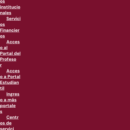
os
institucio
nales
Servici
os
Financier
os
Acces
o al
Portal del
Profeso
r
Acces
o a Portal
Estudian
til
Ingres
o a más
portale
s
Centr
os de
servici