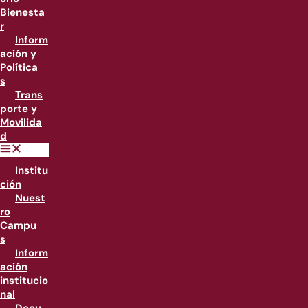
Bienesta
r
Inform
ación y
Política
s
Trans
porte y
Movilida
d
Institu
ción
Nuest
ro
Campu
s
Inform
ación
institucio
nal