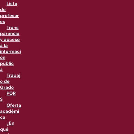
Lista
de
profesor
es
Trans
parencia
y acceso
a la
informaci
ón
públic
a
Trabaj
o de
Grado
PQR
S
Oferta
académi
ca
¿En
qué