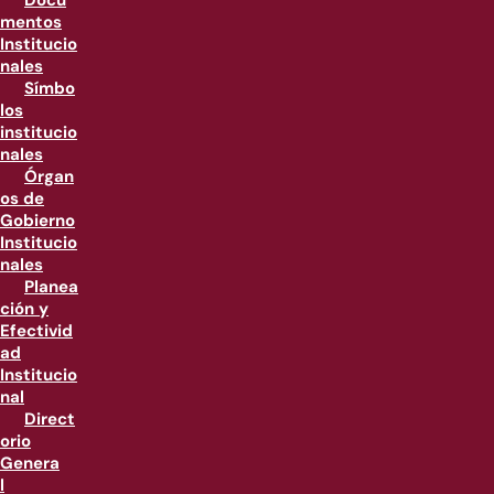
Docu
mentos
Institucio
nales
Símbo
los
institucio
nales
Órgan
os de
Gobierno
Institucio
nales
Planea
ción y
Efectivid
ad
Institucio
nal
Direct
orio
Genera
l