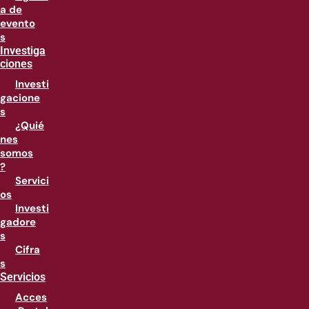
a de
evento
s
Investiga
ciones
Investi
gacione
s
¿Quié
nes
somos
?
Servici
os
Investi
gadore
s
Cifra
s
Servicios
Acces