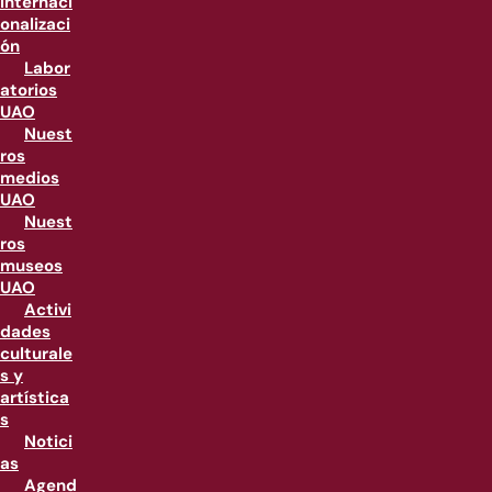
internaci
onalizaci
ón
Labor
atorios
UAO
Nuest
ros
medios
UAO
Nuest
ros
museos
UAO
Activi
dades
culturale
s y
artística
s
Notici
as
Agend