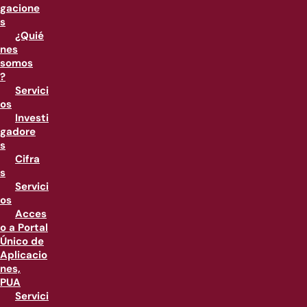
gacione
s
¿Quié
nes
somos
?
Servici
os
Investi
gadore
s
Cifra
s
Servici
os
Acces
o a Portal
Único de
Aplicacio
nes,
PUA
Servici