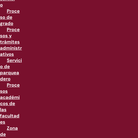
o
Proce
so de
grado
Proce
sos y
trámites
administr
ativos
Servici
o de
parquea
dero
Proce
sos
académi
cos de
las
facultad
es
Zona
de