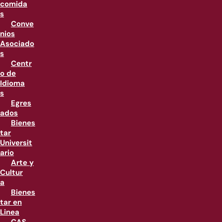
comida
s
Conve
nios
Asociado
s
Centr
o de
Idioma
s
Egres
ados
Bienes
tar
Universit
ario
Arte y
Cultur
a
Bienes
tar en
Linea