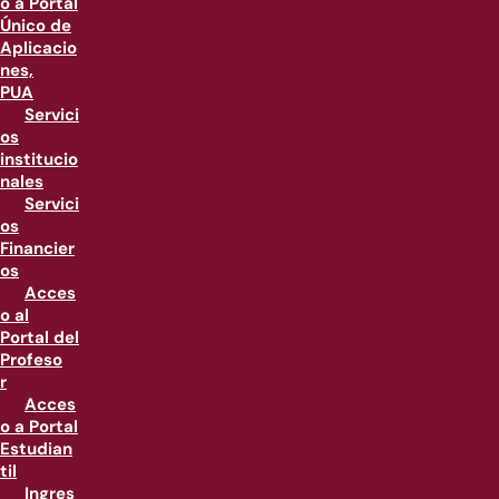
o a Portal
Único de
Aplicacio
nes,
PUA
Servici
os
institucio
nales
Servici
os
Financier
os
Acces
o al
Portal del
Profeso
r
Acces
o a Portal
Estudian
til
Ingres