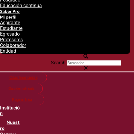
Educación continua
Saber Pro
Mi perfil
Aspirante
Estudiante
Egresado
Profesores
Colaborador
Entidad
Search
Citas financieras
Guía de matricula
Pago en línea
Institució
n
Nuest
ro