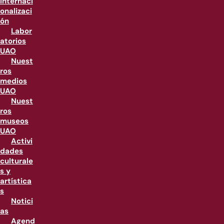
internaci
onalizaci
ón
Labor
atorios
UAO
Nuest
ros
medios
UAO
Nuest
ros
museos
UAO
Activi
dades
culturale
s y
artística
s
Notici
as
Agend