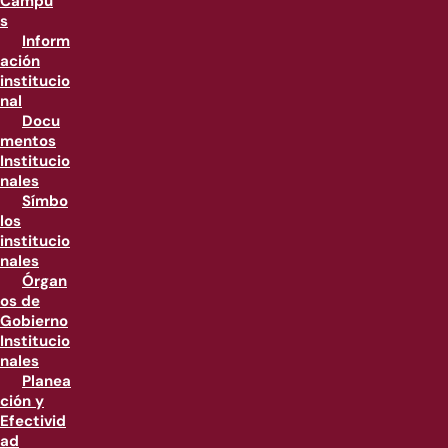
Campu
s
Inform
ación
institucio
nal
Docu
mentos
Institucio
nales
Símbo
los
institucio
nales
Órgan
os de
Gobierno
Institucio
nales
Planea
ción y
Efectivid
ad