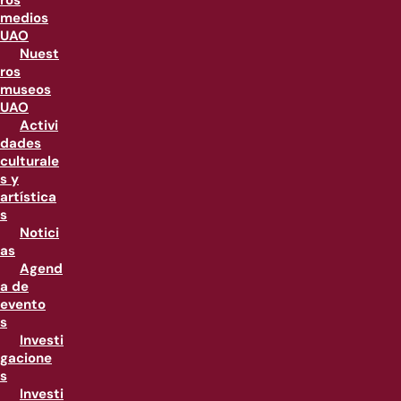
ros
medios
UAO
Nuest
ros
museos
UAO
Activi
dades
culturale
s y
artística
s
Notici
as
Agend
a de
evento
s
Investi
gacione
s
Investi