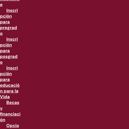
e
Inscri
pción
para
pregrad
o
Inscri
pción
para
posgrad
o
Inscri
pción
para
educació
n para la
Vida
Becas
y
financiaci
ón
Opcio