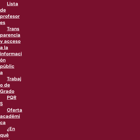
Lista
de
profesor
es
Trans
parencia
y acceso
a la
informaci
ón
públic
a
Trabaj
o de
Grado
PQR
S
Oferta
académi
ca
¿En
qué