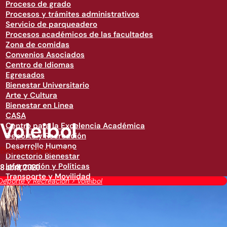
Proceso de grado
Procesos y trámites administrativos
Servicio de parqueadero
Procesos académicos de las facultades
Zona de comidas
Convenios Asociados
Centro de Idiomas
Egresados
Bienestar Universitario
Arte y Cultura
Bienestar en Linea
CASA
Voleibol
Centro para la Excelencia Académica
Deporte y Recreación
Desarrollo Humano
Bienestar Universitario
Directorio Bienestar
Información y Políticas
8 abril, 2020
Transporte y Movilidad
Deporte y Recreación
>
Voleibol