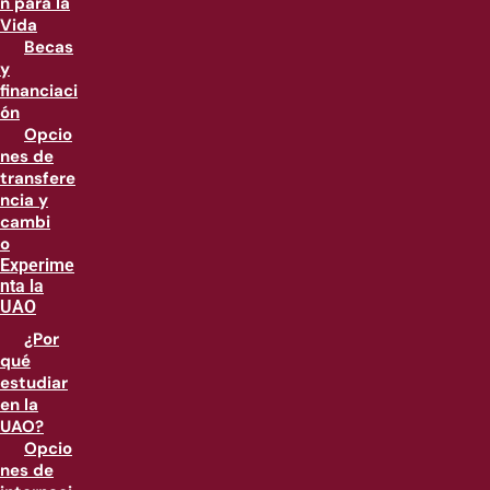
n para la
Vida
Becas
y
financiaci
ón
Opcio
nes de
transfere
ncia y
cambi
o
Experime
nta la
UAO
¿Por
qué
estudiar
en la
UAO?
Opcio
nes de