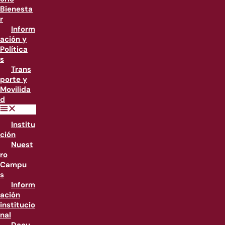
Bienesta
r
Inform
ación y
Política
s
Trans
porte y
Movilida
d
Institu
ción
Nuest
ro
Campu
s
Inform
ación
institucio
nal