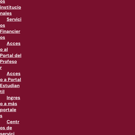
os
institucio
nales
Servici
os
Financier
os
Acces
o al
Portal del
Profeso
r
Acces
o a Portal
Estudian
til
Ingres
o a más
portale
s
Centr
os de
servici