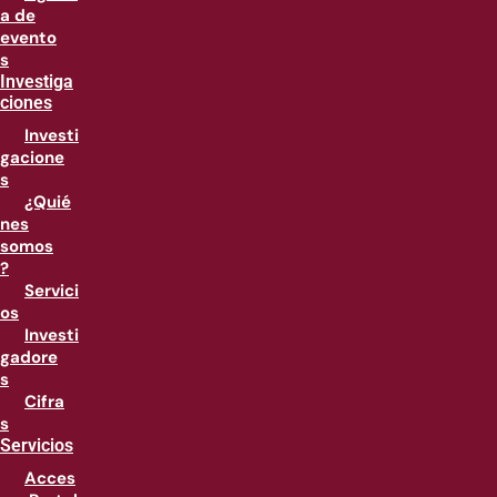
a de
evento
s
Investiga
ciones
Investi
gacione
s
¿Quié
nes
somos
?
Servici
os
Investi
gadore
s
Cifra
s
Servicios
Acces