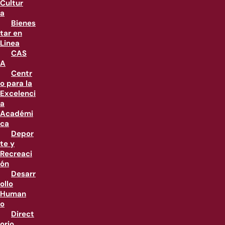
Cultur
a
Bienes
tar en
Linea
CAS
A
Centr
o para la
Excelenci
a
Académi
ca
Depor
te y
Recreaci
ón
Desarr
ollo
Human
o
Direct
orio