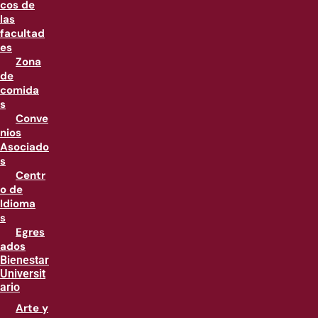
cos de
las
facultad
es
Zona
de
comida
s
Conve
nios
Asociado
s
Centr
o de
Idioma
s
Egres
ados
Bienestar
Universit
ario
Arte y