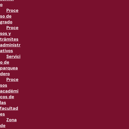
o
Proce
so de
grado
Proce
sos y
trámites
administr
ativos
Servici
o de
parquea
dero
Proce
sos
académi
cos de
las
facultad
es
Zona
de