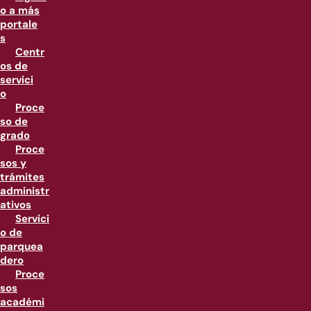
o a más
portale
s
Centr
os de
servici
o
Proce
so de
grado
Proce
sos y
trámites
administr
ativos
Servici
o de
parquea
dero
Proce
sos
académi