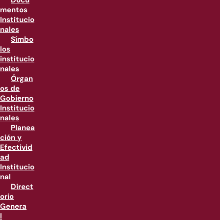
Docu
mentos
Institucio
nales
Símbo
los
institucio
nales
Órgan
os de
Gobierno
Institucio
nales
Planea
ción y
Efectivid
ad
Institucio
nal
Direct
orio
Genera
l