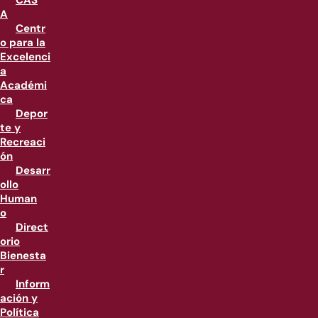
CAS
A
Centr
o para la
Excelenci
a
Académi
ca
Depor
te y
Recreaci
ón
Desarr
ollo
Human
o
Direct
orio
Bienesta
r
Inform
ación y
Política