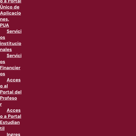
o a Portal
Único de
Aplicacio
nes,
PUA
Servici
os
institucio
nales
Servici
os
Financier
os
Acces
o al
Portal del
Profeso
r
Acces
o a Portal
Estudian
til
Ingres