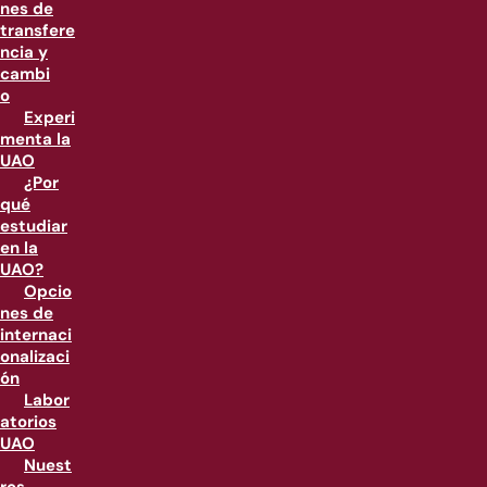
nes de
transfere
ncia y
cambi
o
Experi
menta la
UAO
¿Por
qué
estudiar
en la
UAO?
Opcio
nes de
internaci
onalizaci
ón
Labor
atorios
UAO
Nuest