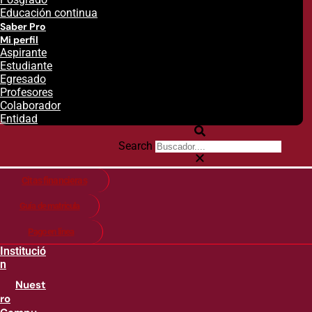
Educación continua
Saber Pro
Mi perfil
Aspirante
Estudiante
Egresado
Profesores
Colaborador
Entidad
Search
Citas financieras
Guía de matricula
Pago en línea
Institució
n
Nuest
ro