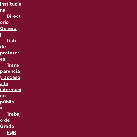
Institucio
nal
Direct
orio
Genera
l
Lista
de
profesor
es
Trans
parencia
y acceso
a la
informaci
ón
públic
a
Trabaj
o de
Grado
PQR