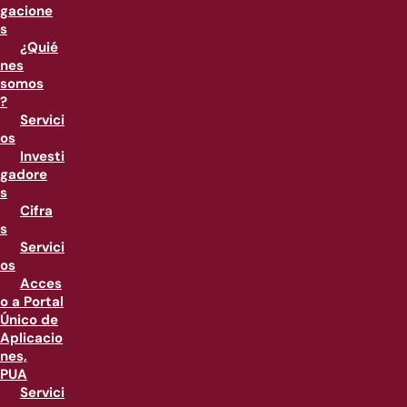
gacione
s
¿Quié
nes
somos
?
Servici
os
Investi
gadore
s
Cifra
s
Servici
os
Acces
o a Portal
Único de
Aplicacio
nes,
PUA
Servici