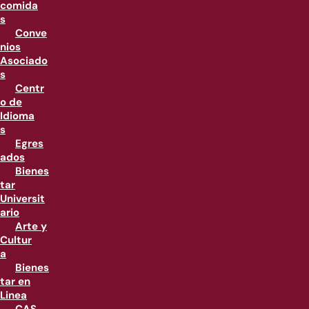
comida
s
Conve
nios
Asociado
s
Centr
o de
Idioma
s
Egres
ados
Bienes
tar
Universit
ario
Arte y
Cultur
a
Bienes
tar en
Linea