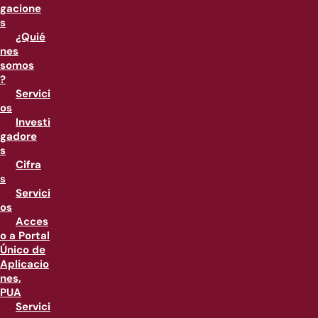
gacione
s
¿Quié
nes
somos
?
Servici
os
Investi
gadore
s
Cifra
s
Servici
os
Acces
o a Portal
Único de
Aplicacio
nes,
PUA
Servici