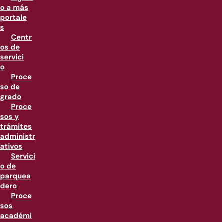
o a más
portale
s
Centr
os de
servici
o
Proce
so de
grado
Proce
sos y
trámites
administr
ativos
Servici
o de
parquea
dero
Proce
sos
académi