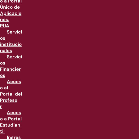
o a Portal
Único de
Aplicacio
nes,
PUA
Servici
os
institucio
nales
Servici
os
Financier
os
Acces
o al
Portal del
Profeso
r
Acces
o a Portal
Estudian
til
Ingres