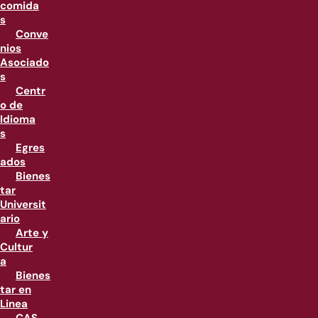
comida
s
Conve
nios
Asociado
s
Centr
o de
Idioma
s
Egres
ados
Bienes
tar
Universit
ario
Arte y
Cultur
a
Bienes
tar en
Linea