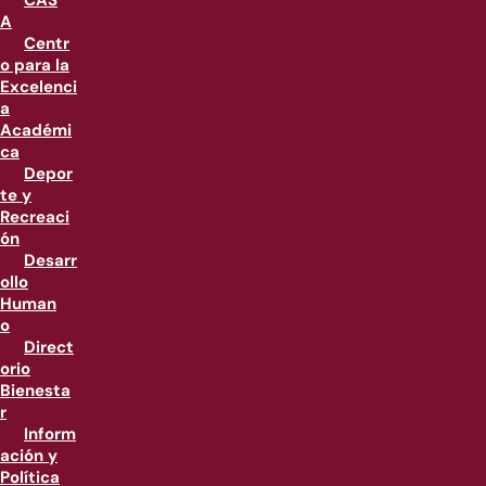
CAS
A
Centr
o para la
Excelenci
a
Académi
ca
Depor
te y
Recreaci
ón
Desarr
ollo
Human
o
Direct
orio
Bienesta
r
Inform
ación y
Política