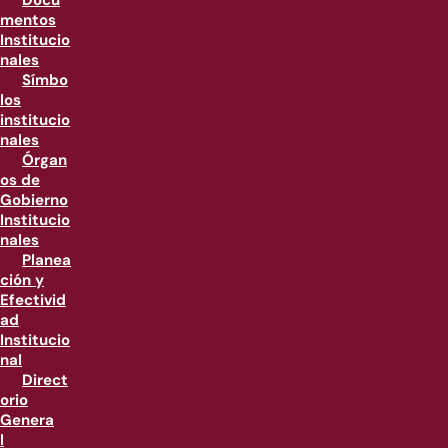
Docu
mentos
Institucio
nales
Símbo
los
institucio
nales
Órgan
os de
Gobierno
Institucio
nales
Planea
ción y
Efectivid
ad
Institucio
nal
Direct
orio
Genera
l