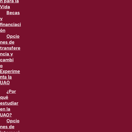
n para la
Vida
Becas
y
financiaci
ón
Opcio
nes de
transfere
ncia y
cambi
o
Experime
nta la
UAO
¿Por
qué
estudiar
en la
UAO?
Opcio
nes de