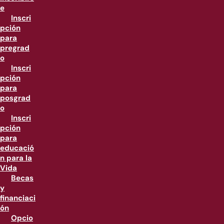
e
Inscri
pción
para
pregrad
o
Inscri
pción
para
posgrad
o
Inscri
pción
para
educació
n para la
Vida
Becas
y
financiaci
ón
Opcio