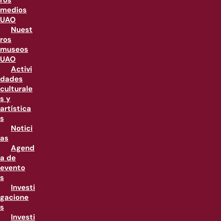
ros
medios
UAO
Nuest
ros
museos
UAO
Activi
dades
culturale
s y
artística
s
Notici
as
Agend
a de
evento
s
Investi
gacione
s
Investi