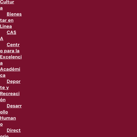
Cultur
a
Bienes
tar en
Linea
CAS
A
Centr
o para la
Excelenci
a
Académi
ca
Depor
te y
Recreaci
ón
Desarr
ollo
Human
o
Direct
orio