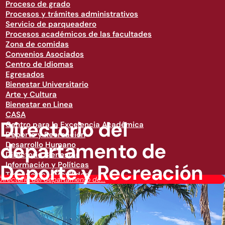
Proceso de grado
Procesos y trámites administrativos
Servicio de parqueadero
Procesos académicos de las facultades
Zona de comidas
Convenios Asociados
Centro de Idiomas
Egresados
Bienestar Universitario
Arte y Cultura
Bienestar en Linea
CASA
Directorio del
Centro para la Excelencia Académica
Deporte y Recreación
departamento de
Desarrollo Humano
Directorio Bienestar
Deporte y Recreación
Información y Políticas
Transporte y Movilidad
Directorio del departamento de...