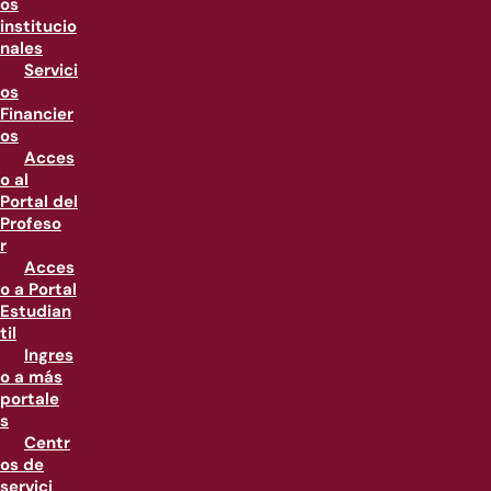
os
institucio
nales
Servici
os
Financier
os
Acces
o al
Portal del
Profeso
r
Acces
o a Portal
Estudian
til
Ingres
o a más
portale
s
Centr
os de
servici