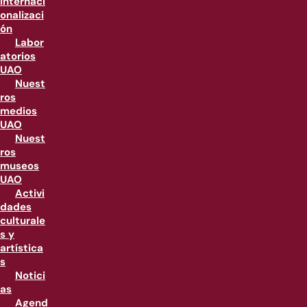
internaci
onalizaci
ón
Labor
atorios
UAO
Nuest
ros
medios
UAO
Nuest
ros
museos
UAO
Activi
dades
culturale
s y
artística
s
Notici
as
Agend