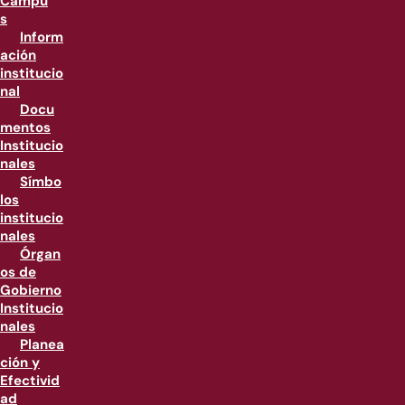
Campu
s
Inform
ación
institucio
nal
Docu
mentos
Institucio
nales
Símbo
los
institucio
nales
Órgan
os de
Gobierno
Institucio
nales
Planea
ción y
Efectivid
ad