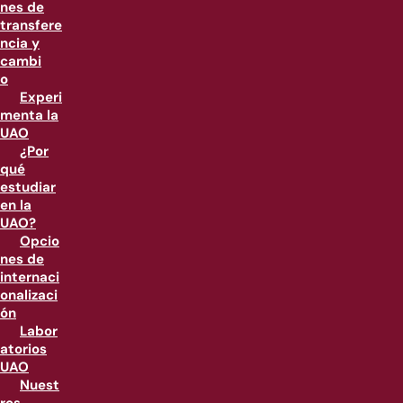
nes de
transfere
ncia y
cambi
o
Experi
menta la
UAO
¿Por
qué
estudiar
en la
UAO?
Opcio
nes de
internaci
onalizaci
ón
Labor
atorios
UAO
Nuest