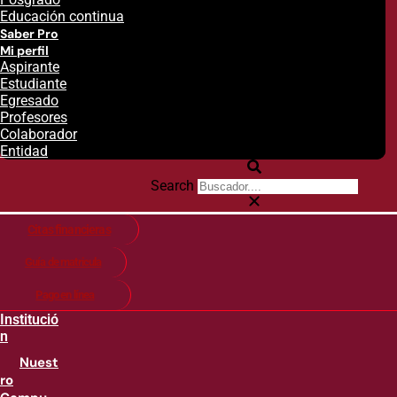
Educación continua
Saber Pro
Mi perfil
Aspirante
Estudiante
Egresado
Profesores
Colaborador
Entidad
Search
Citas financieras
Guía de matricula
Pago en línea
Institució
n
Nuest
ro