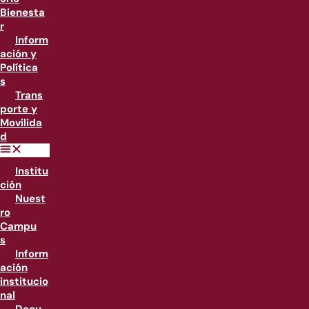
Bienesta
r
Inform
ación y
Política
s
Trans
porte y
Movilida
d
Institu
ción
Nuest
ro
Campu
s
Inform
ación
institucio
nal