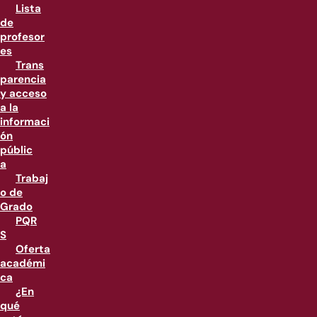
Lista
de
profesor
es
Trans
parencia
y acceso
a la
informaci
ón
públic
a
Trabaj
o de
Grado
PQR
S
Oferta
académi
ca
¿En
qué