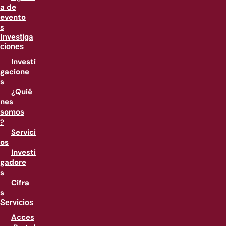
a de
evento
s
Investiga
ciones
Investi
gacione
s
¿Quié
nes
somos
?
Servici
os
Investi
gadore
s
Cifra
s
Servicios
Acces