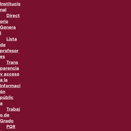
Institucio
nal
Direct
orio
Genera
l
Lista
de
profesor
es
Trans
parencia
y acceso
a la
informaci
ón
públic
a
Trabaj
o de
Grado
PQR