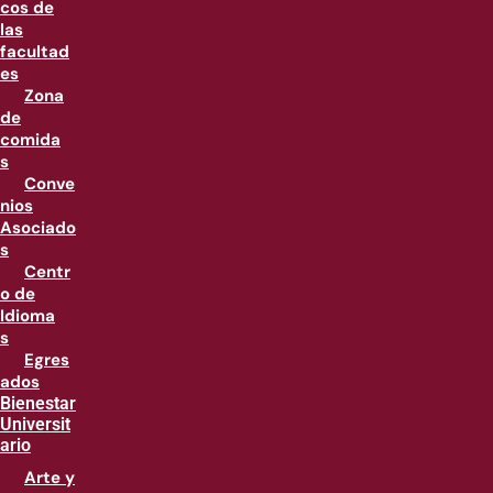
cos de
las
facultad
es
Zona
de
comida
s
Conve
nios
Asociado
s
Centr
o de
Idioma
s
Egres
ados
Bienestar
Universit
ario
Arte y