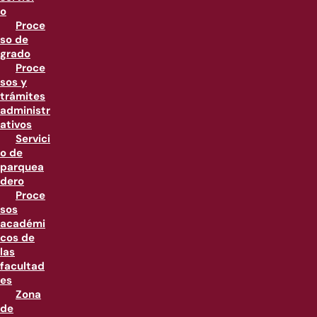
o
Proce
so de
grado
Proce
sos y
trámites
administr
ativos
Servici
o de
parquea
dero
Proce
sos
académi
cos de
las
facultad
es
Zona
de