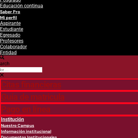
Educación continua
Saber Pro
Mi perfil
Aspirante
Estudiante
Egresado
Profesores
Colaborador
Entidad
arch
Citas financieras
Guía de matricula
Pago en línea
Institución
Nuestro Campus
Información institucional
Documentos Institucionales