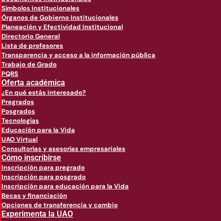
Símbolos institucionales
Órganos de Gobierno Institucionales
Planeación y Efectividad Institucional
Directorio General
Lista de profesores
Transparencia y acceso a la información pública
Trabajo de Grado
PQRS
Oferta académica
¿En qué estás interesado?
Pregrados
Posgrados
Tecnologías
Educación para la Vida
UAO Virtual
Consultorías y asesorías empresariales
Cómo inscribirse
Inscripción para pregrado
Inscripción para posgrado
Inscripción para educación para la Vida
Becas y financiación
Opciones de transferencia y cambio
Experimenta la UAO