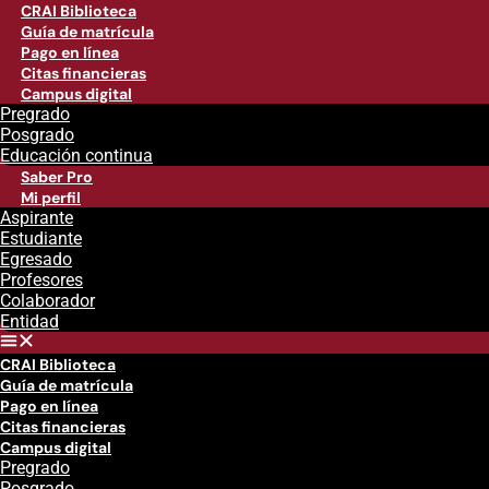
CRAI Biblioteca
Guía de matrícula
Pago en línea
Citas financieras
Campus digital
Pregrado
Posgrado
Educación continua
Saber Pro
Mi perfil
Aspirante
Estudiante
Egresado
Profesores
Colaborador
Entidad
CRAI Biblioteca
Guía de matrícula
Pago en línea
Citas financieras
Campus digital
Pregrado
Posgrado