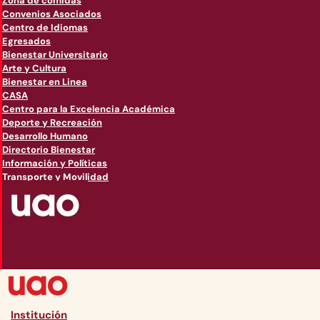
Zona de comidas
Convenios Asociados
Centro de Idiomas
Egresados
Bienestar Universitario
Arte y Cultura
Bienestar en Linea
CASA
Centro para la Excelencia Académica
Deporte y Recreación
Desarrollo Humano
Directorio Bienestar
Información y Políticas
Transporte y Movilidad
Institución