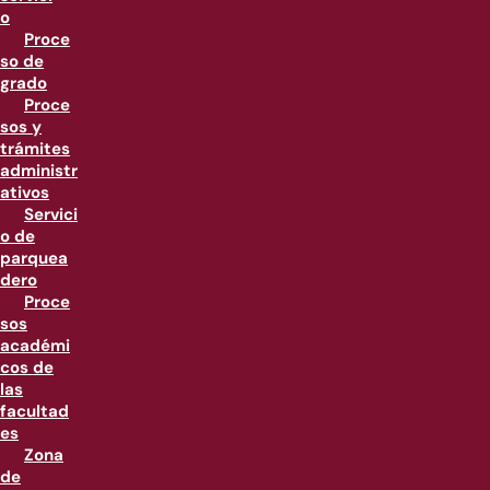
o
Proce
so de
grado
Proce
sos y
trámites
administr
ativos
Servici
o de
parquea
dero
Proce
sos
académi
cos de
las
facultad
es
Zona
de