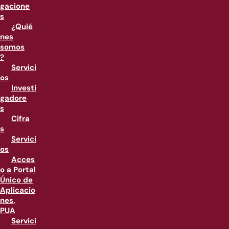
gacione
s
¿Quié
nes
somos
?
Servici
os
Investi
gadore
s
Cifra
s
Servici
os
Acces
o a Portal
Único de
Aplicacio
nes,
PUA
Servici