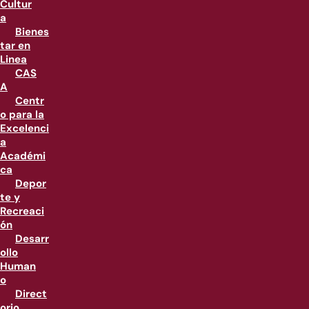
Cultur
a
Bienes
tar en
Linea
CAS
A
Centr
o para la
Excelenci
a
Académi
ca
Depor
te y
Recreaci
ón
Desarr
ollo
Human
o
Direct
orio