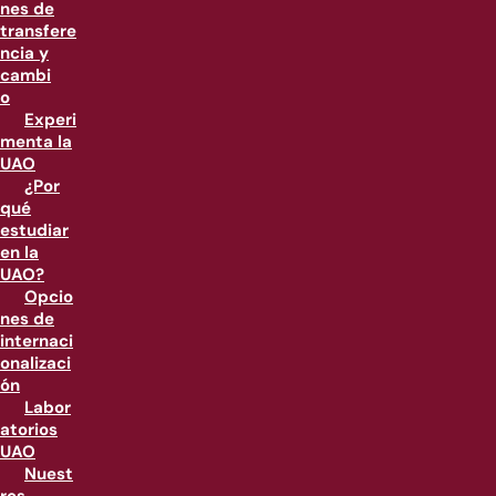
nes de
transfere
ncia y
cambi
o
Experi
menta la
UAO
¿Por
qué
estudiar
en la
UAO?
Opcio
nes de
internaci
onalizaci
ón
Labor
atorios
UAO
Nuest