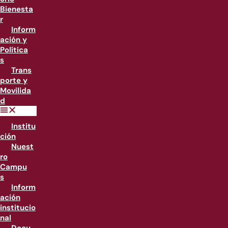
Bienesta
r
Inform
ación y
Política
s
Trans
porte y
Movilida
d
Institu
ción
Nuest
ro
Campu
s
Inform
ación
institucio
nal