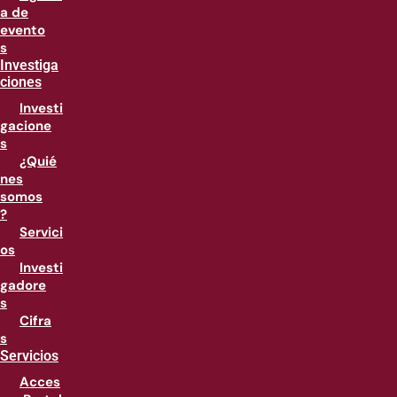
a de
evento
s
Investiga
ciones
Investi
gacione
s
¿Quié
nes
somos
?
Servici
os
Investi
gadore
s
Cifra
s
Servicios
Acces