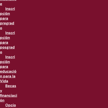
e
Inscri
pción
para
pregrad
o
Inscri
pción
para
posgrad
o
Inscri
pción
para
educació
n para la
Vida
Becas
y
financiaci
ón
Opcio