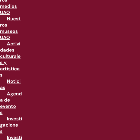
ros
medios
UAO
Nuest
ros
museos
UAO
Activi
dades
culturale
s y
artística
s
Notici
as
Agend
a de
evento
s
Investi
gacione
s
Investi