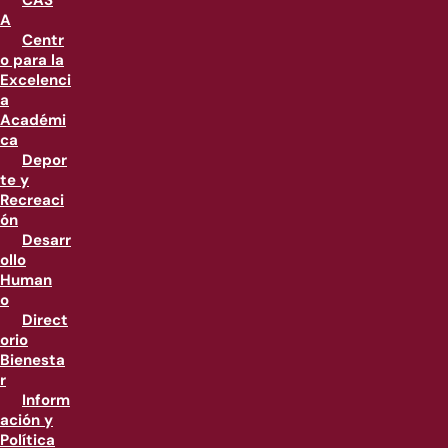
CAS
A
Centr
o para la
Excelenci
a
Académi
ca
Depor
te y
Recreaci
ón
Desarr
ollo
Human
o
Direct
orio
Bienesta
r
Inform
ación y
Política