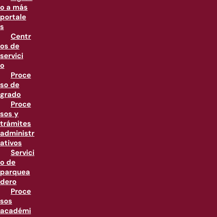
o a más
portale
s
Centr
os de
servici
o
Proce
so de
grado
Proce
sos y
trámites
administr
ativos
Servici
o de
parquea
dero
Proce
sos
académi