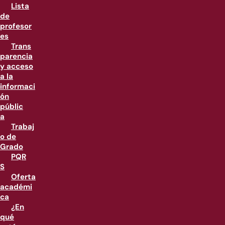
Lista
de
profesor
es
Trans
parencia
y acceso
a la
informaci
ón
públic
a
Trabaj
o de
Grado
PQR
S
Oferta
académi
ca
¿En
qué