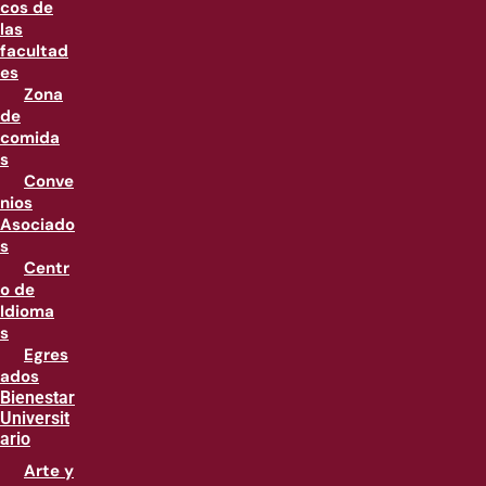
cos de
las
facultad
es
Zona
de
comida
s
Conve
nios
Asociado
s
Centr
o de
Idioma
s
Egres
ados
Bienestar
Universit
ario
Arte y