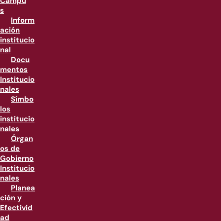
Campu
s
Inform
ación
institucio
nal
Docu
mentos
Institucio
nales
Símbo
los
institucio
nales
Órgan
os de
Gobierno
Institucio
nales
Planea
ción y
Efectivid
ad