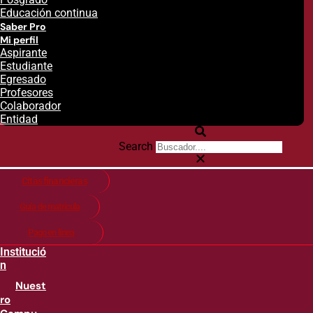
Educación continua
Saber Pro
Mi perfil
Aspirante
Estudiante
Egresado
Profesores
Colaborador
Entidad
Search
Citas financieras
Guía de matricula
Pago en línea
Institució
n
Nuest
ro