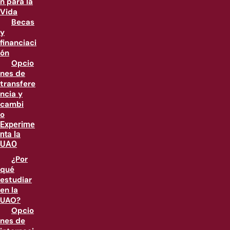
n para la
Vida
Becas
y
financiaci
ón
Opcio
nes de
transfere
ncia y
cambi
o
Experime
nta la
UAO
¿Por
qué
estudiar
en la
UAO?
Opcio
nes de