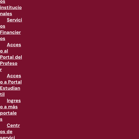
os
institucio
nales
Servici
os
Financier
os
Acces
o al
Portal del
Profeso
r
Acces
o a Portal
Estudian
til
Ingres
o a más
portale
s
Centr
os de
servici