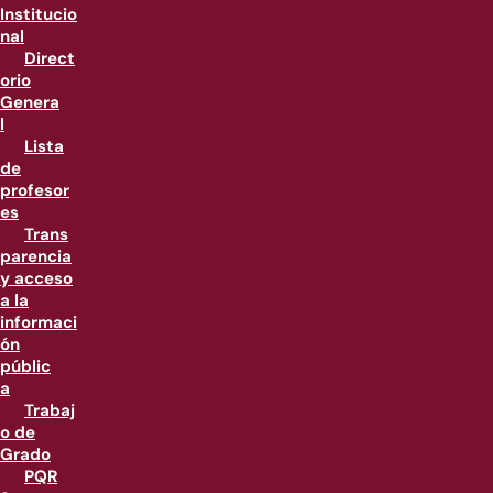
Institucio
nal
Direct
orio
Genera
l
Lista
de
profesor
es
Trans
parencia
y acceso
a la
informaci
ón
públic
a
Trabaj
o de
Grado
PQR