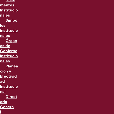
Docu
mentos
Institucio
nales
Símbo
los
institucio
nales
Órgan
os de
Gobierno
Institucio
nales
Planea
ción y
Efectivid
ad
Institucio
nal
Direct
orio
Genera
l