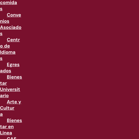
comida
s
Conve
nios
Asociado
s
Centr
o de
Idioma
s
Egres
ados
Bienes
tar
Universit
ario
Arte y
Cultur
a
Bienes
tar en
Linea