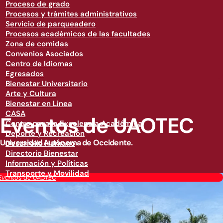
Proceso de grado
Procesos y trámites administrativos
Servicio de parqueadero
Procesos académicos de las facultades
Zona de comidas
Convenios Asociados
Centro de Idiomas
Egresados
Bienestar Universitario
Arte y Cultura
Bienestar en Linea
CASA
Eventos de UAOTEC
Centro para la Excelencia Académica
Deporte y Recreación
Universidad Autónoma de Occidente.
Desarrollo Humano
Directorio Bienestar
Información y Políticas
Transporte y Movilidad
Eventos de UAOTEC