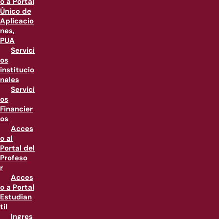
o a Portal
Único de
Aplicacio
nes,
PUA
Servici
os
institucio
nales
Servici
os
Financier
os
Acces
o al
Portal del
Profeso
r
Acces
o a Portal
Estudian
til
Ingres