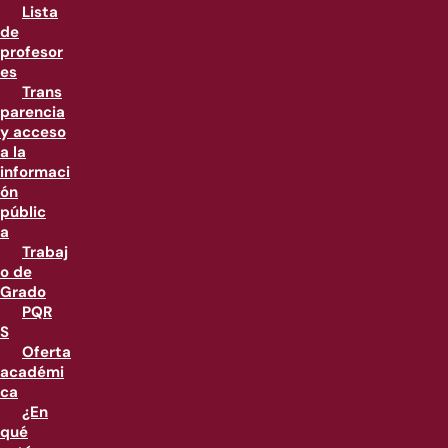
Lista
de
profesor
es
Trans
parencia
y acceso
a la
informaci
ón
públic
a
Trabaj
o de
Grado
PQR
S
Oferta
académi
ca
¿En
qué