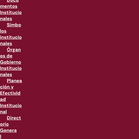
Docu
mentos
Institucio
nales
Símbo
los
institucio
nales
Órgan
os de
Gobierno
Institucio
nales
Planea
ción y
Efectivid
ad
Institucio
nal
Direct
orio
Genera
l