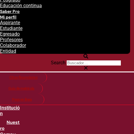
Educación continua
Saber Pro
Mi perfil
Aspirante
Estudiante
Egresado
Profesores
Colaborador
Entidad
Search
Citas financieras
Guía de matricula
Pago en línea
Institució
n
Nuest
ro