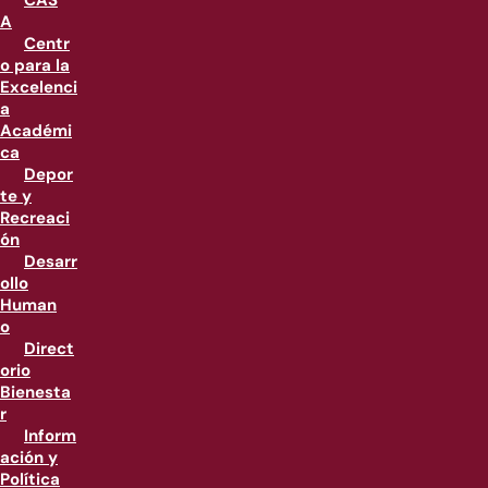
CAS
A
Centr
o para la
Excelenci
a
Académi
ca
Depor
te y
Recreaci
ón
Desarr
ollo
Human
o
Direct
orio
Bienesta
r
Inform
ación y
Política