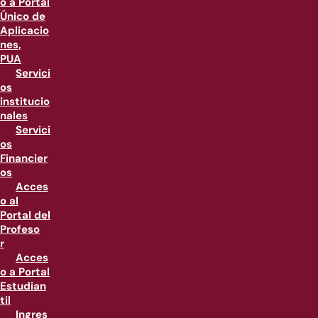
o a Portal
Único de
Aplicacio
nes,
PUA
Servici
os
institucio
nales
Servici
os
Financier
os
Acces
o al
Portal del
Profeso
r
Acces
o a Portal
Estudian
til
Ingres