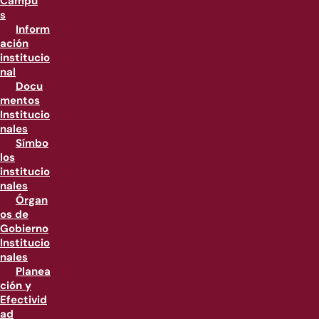
Campu
s
Inform
ación
institucio
nal
Docu
mentos
Institucio
nales
Símbo
los
institucio
nales
Órgan
os de
Gobierno
Institucio
nales
Planea
ción y
Efectivid
ad