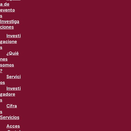
a de
evento
s
Investiga
ciones
Investi
gacione
s
¿Quié
nes
somos
?
Servici
os
Investi
gadore
s
Cifra
s
Servicios
Acces