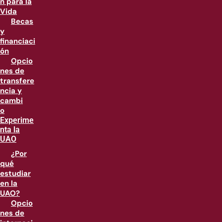
n para la
Vida
Becas
y
financiaci
ón
Opcio
nes de
transfere
ncia y
cambi
o
Experime
nta la
UAO
¿Por
qué
estudiar
en la
UAO?
Opcio
nes de