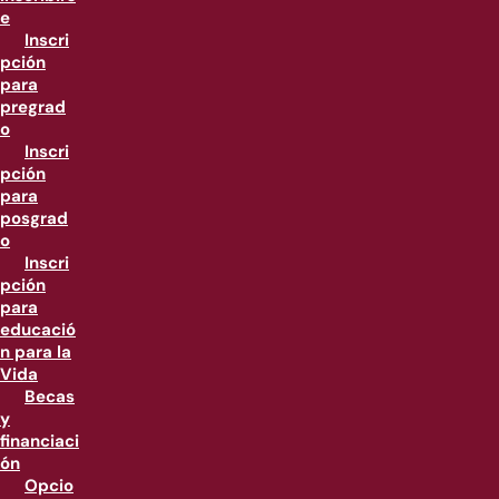
e
Inscri
pción
para
pregrad
o
Inscri
pción
para
posgrad
o
Inscri
pción
para
educació
n para la
Vida
Becas
y
financiaci
ón
Opcio