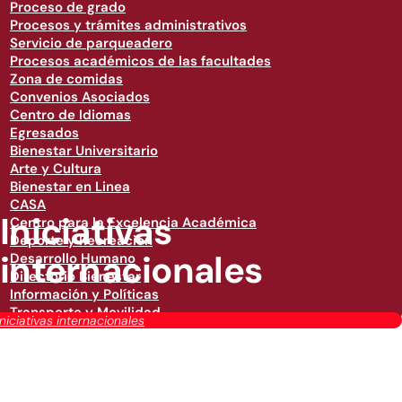
Proceso de grado
Procesos y trámites administrativos
Servicio de parqueadero
Procesos académicos de las facultades
Zona de comidas
Convenios Asociados
Centro de Idiomas
Egresados
Bienestar Universitario
Arte y Cultura
Bienestar en Linea
CASA
Iniciativas
Centro para la Excelencia Académica
Deporte y Recreación
internacionales
Desarrollo Humano
Directorio Bienestar
Información y Políticas
Transporte y Movilidad
Iniciativas internacionales