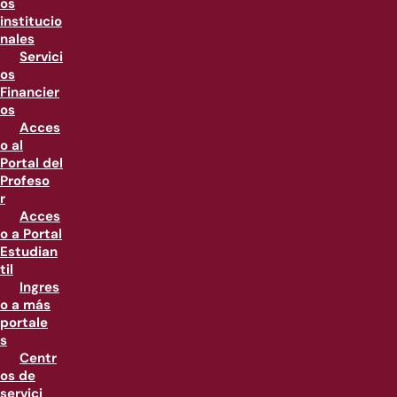
os
institucio
nales
Servici
os
Financier
os
Acces
o al
Portal del
Profeso
r
Acces
o a Portal
Estudian
til
Ingres
o a más
portale
s
Centr
os de
servici