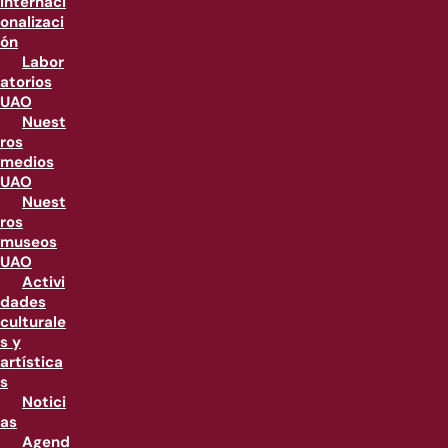
internaci
onalizaci
ón
Labor
atorios
UAO
Nuest
ros
medios
UAO
Nuest
ros
museos
UAO
Activi
dades
culturale
s y
artística
s
Notici
as
Agend