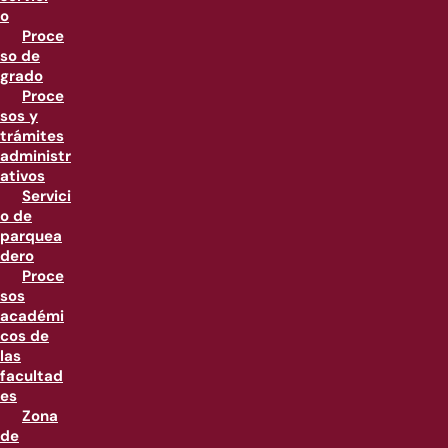
o
Proce
so de
grado
Proce
sos y
trámites
administr
ativos
Servici
o de
parquea
dero
Proce
sos
académi
cos de
las
facultad
es
Zona
de