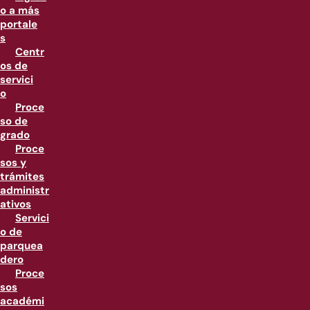
o a más
portale
s
Centr
os de
servici
o
Proce
so de
grado
Proce
sos y
trámites
administr
ativos
Servici
o de
parquea
dero
Proce
sos
académi