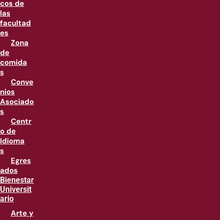
cos de
las
facultad
es
Zona
de
comida
s
Conve
nios
Asociado
s
Centr
o de
Idioma
s
Egres
ados
Bienestar
Universit
ario
Arte y