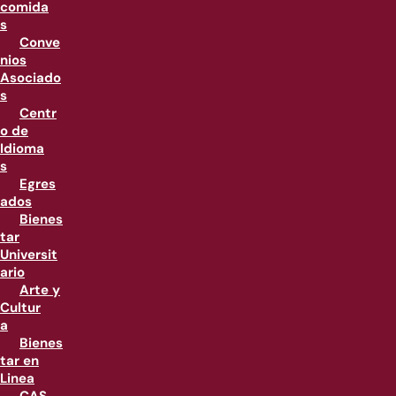
comida
s
Conve
nios
Asociado
s
Centr
o de
Idioma
s
Egres
ados
Bienes
tar
Universit
ario
Arte y
Cultur
a
Bienes
tar en
Linea