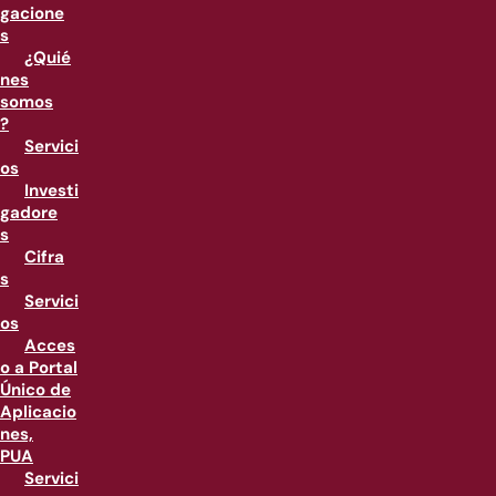
gacione
s
¿Quié
nes
somos
?
Servici
os
Investi
gadore
s
Cifra
s
Servici
os
Acces
o a Portal
Único de
Aplicacio
nes,
PUA
Servici