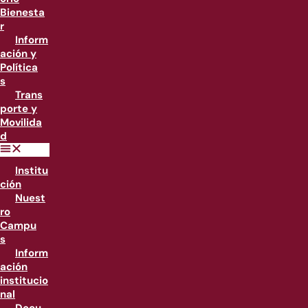
Bienesta
r
Inform
ación y
Política
s
Trans
porte y
Movilida
d
Institu
ción
Nuest
ro
Campu
s
Inform
ación
institucio
nal