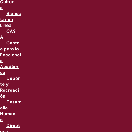
Cultur
a
Bienes
tar en
Linea
CAS
A
Centr
o para la
Excelenci
a
Académi
ca
Depor
te y
Recreaci
ón
Desarr
ollo
Human
o
Direct
orio