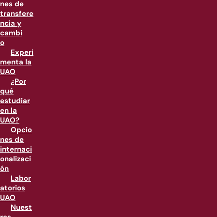
nes de
transfere
ncia y
cambi
o
Experi
menta la
UAO
¿Por
qué
estudiar
en la
UAO?
Opcio
nes de
internaci
onalizaci
ón
Labor
atorios
UAO
Nuest