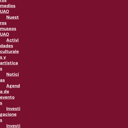
ros
medios
UAO
Nuest
ros
museos
UAO
Activi
dades
culturale
s y
artística
s
Notici
as
Agend
a de
evento
s
Investi
gacione
s
Investi