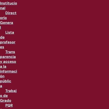
Institucio
nal
Direct
orio
Genera
l
Lista
de
profesor
es
Trans
parencia
y acceso
a la
informaci
ón
públic
a
Trabaj
o de
Grado
PQR