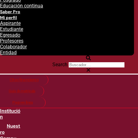
Educación continua
Saber Pro
Mi perfil
Aspirante
Estudiante
Egresado
Profesores
Colaborador
Entidad
Search
Citas financieras
Guía de matricula
Pago en línea
Institució
n
Nuest
ro