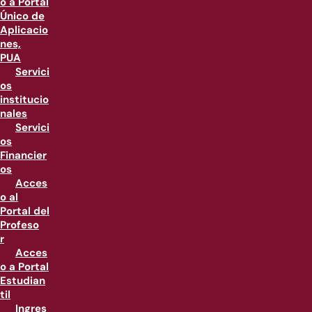
o a Portal
Único de
Aplicacio
nes,
PUA
Servici
os
institucio
nales
Servici
os
Financier
os
Acces
o al
Portal del
Profeso
r
Acces
o a Portal
Estudian
til
Ingres