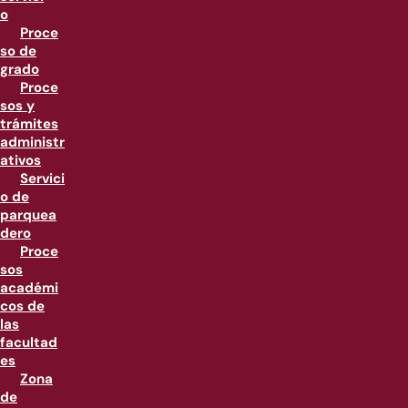
o
Proce
so de
grado
Proce
sos y
trámites
administr
ativos
Servici
o de
parquea
dero
Proce
sos
académi
cos de
las
facultad
es
Zona
de