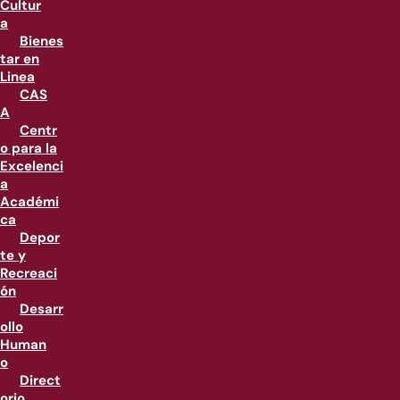
Cultur
a
Bienes
tar en
Linea
CAS
A
Centr
o para la
Excelenci
a
Académi
ca
Depor
te y
Recreaci
ón
Desarr
ollo
Human
o
Direct
orio