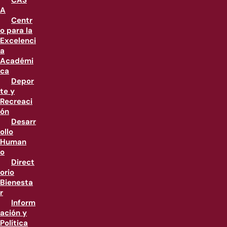
CAS
A
Centr
o para la
Excelenci
a
Académi
ca
Depor
te y
Recreaci
ón
Desarr
ollo
Human
o
Direct
orio
Bienesta
r
Inform
ación y
Política