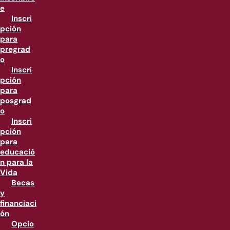
e
Inscri
pción
para
pregrad
o
Inscri
pción
para
posgrad
o
Inscri
pción
para
educació
n para la
Vida
Becas
y
financiaci
ón
Opcio