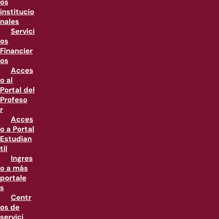
os
institucio
nales
Servici
os
Financier
os
Acces
o al
Portal del
Profeso
r
Acces
o a Portal
Estudian
til
Ingres
o a más
portale
s
Centr
os de
servici