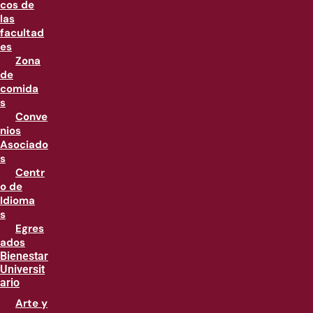
cos de
las
facultad
es
Zona
de
comida
s
Conve
nios
Asociado
s
Centr
o de
Idioma
s
Egres
ados
Bienestar
Universit
ario
Arte y