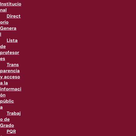
Institucio
nal
Direct
orio
Genera
l
Lista
de
profesor
es
Trans
parencia
y acceso
a la
informaci
ón
públic
a
Trabaj
o de
Grado
PQR