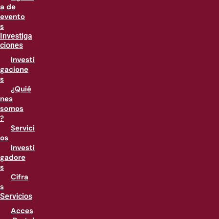
a de
evento
s
Investiga
ciones
Investi
gacione
s
¿Quié
nes
somos
?
Servici
os
Investi
gadore
s
Cifra
s
Servicios
Acces