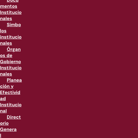
Docu
mentos
Institucio
nales
Símbo
los
institucio
nales
Órgan
os de
Gobierno
Institucio
nales
Planea
ción y
Efectivid
ad
Institucio
nal
Direct
orio
Genera
l