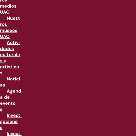
ros
medios
UAO
Nuest
ros
museos
UAO
Activi
dades
culturale
s y
artística
s
Notici
as
Agend
a de
evento
s
Investi
gacione
s
Investi