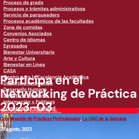
Proceso de grado
Procesos y trámites administrativos
Servicio de parqueadero
Procesos académicos de las facultades
Zona de comidas
Convenios Asociados
Centro de Idiomas
Egresados
Bienestar Universitario
Arte y Cultura
Bienestar en Linea
CASA
Participa en el
Centro para la Excelencia Académica
Deporte y Recreación
Networking de Práctica
Desarrollo Humano
Directorio Bienestar
2023-03
Información y Políticas
Transporte y Movilidad
Participa en el Networking de ...
Coordinación de Prácticas Profesionales
,
Lo UAO de la Semana
29 agosto, 2023