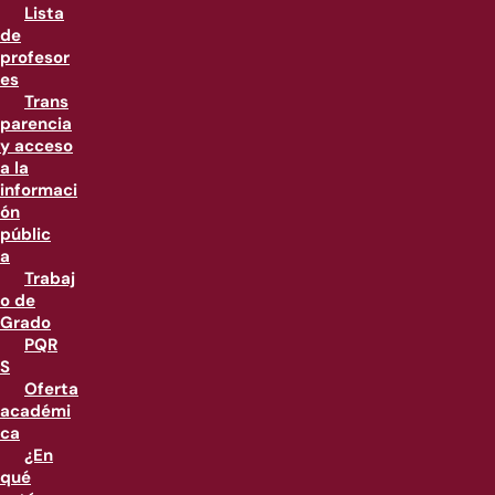
Lista
de
profesor
es
Trans
parencia
y acceso
a la
informaci
ón
públic
a
Trabaj
o de
Grado
PQR
S
Oferta
académi
ca
¿En
qué