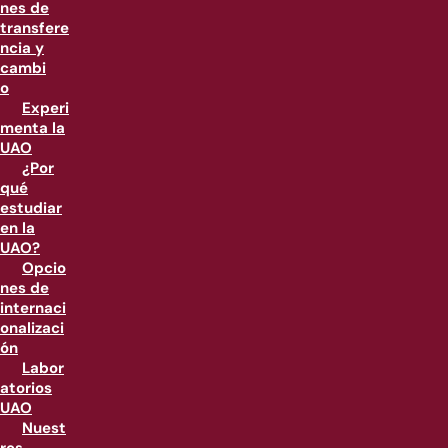
nes de
transfere
ncia y
cambi
o
Experi
menta la
UAO
¿Por
qué
estudiar
en la
UAO?
Opcio
nes de
internaci
onalizaci
ón
Labor
atorios
UAO
Nuest