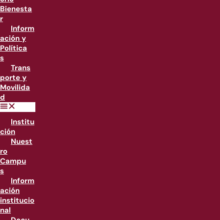
Bienesta
r
Inform
ación y
Política
s
Trans
porte y
Movilida
d
Institu
ción
Nuest
ro
Campu
s
Inform
ación
institucio
nal