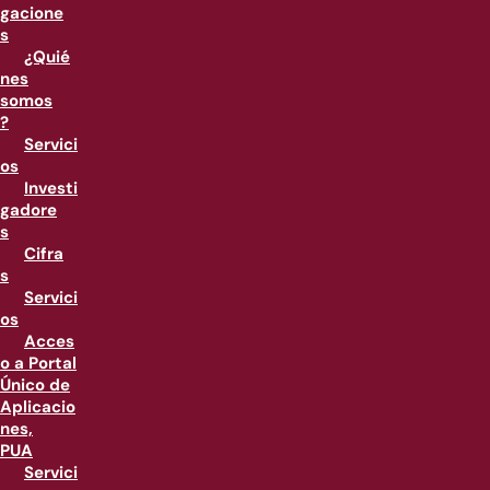
gacione
s
¿Quié
nes
somos
?
Servici
os
Investi
gadore
s
Cifra
s
Servici
os
Acces
o a Portal
Único de
Aplicacio
nes,
PUA
Servici