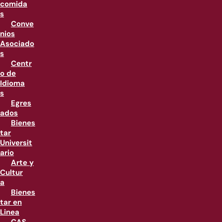
comida
s
Conve
nios
Asociado
s
Centr
o de
Idioma
s
Egres
ados
Bienes
tar
Universit
ario
Arte y
Cultur
a
Bienes
tar en
Linea