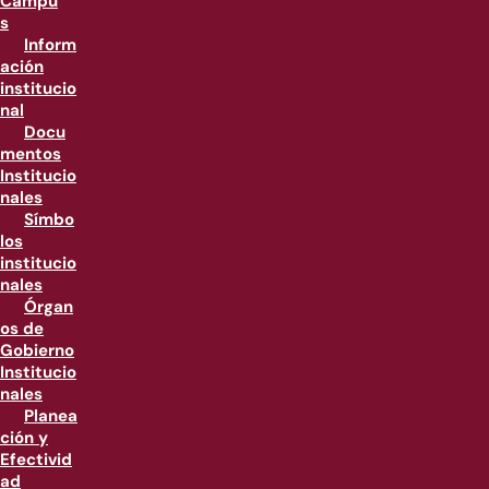
Campu
s
Inform
ación
institucio
nal
Docu
mentos
Institucio
nales
Símbo
los
institucio
nales
Órgan
os de
Gobierno
Institucio
nales
Planea
ción y
Efectivid
ad