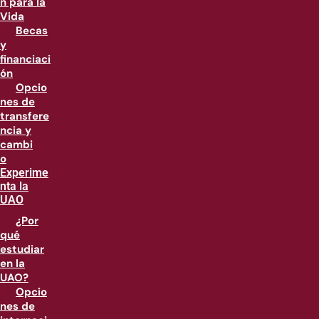
n para la
Vida
Becas
y
financiaci
ón
Opcio
nes de
transfere
ncia y
cambi
o
Experime
nta la
UAO
¿Por
qué
estudiar
en la
UAO?
Opcio
nes de