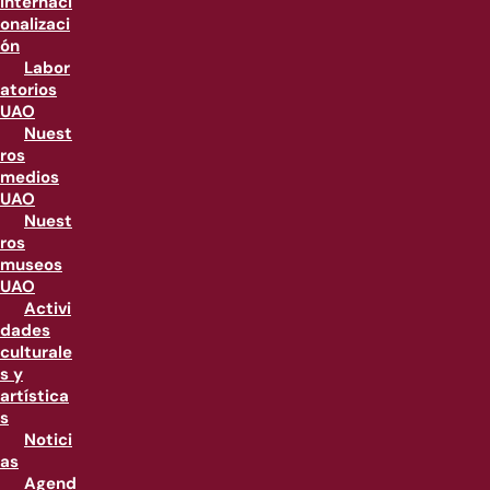
internaci
onalizaci
ón
Labor
atorios
UAO
Nuest
ros
medios
UAO
Nuest
ros
museos
UAO
Activi
dades
culturale
s y
artística
s
Notici
as
Agend