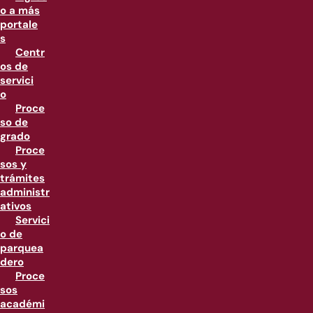
o a más
portale
s
Centr
os de
servici
o
Proce
so de
grado
Proce
sos y
trámites
administr
ativos
Servici
o de
parquea
dero
Proce
sos
académi