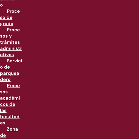
o
Proce
so de
grado
Proce
sos y
trámites
administr
ativos
Servici
o de
parquea
dero
Proce
sos
académi
cos de
las
facultad
es
Zona
de