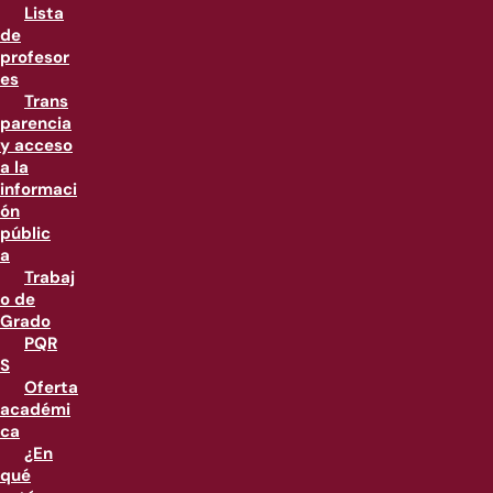
Lista
de
profesor
es
Trans
parencia
y acceso
a la
informaci
ón
públic
a
Trabaj
o de
Grado
PQR
S
Oferta
académi
ca
¿En
qué