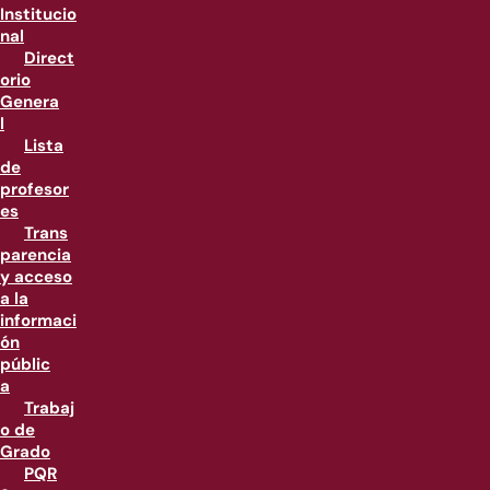
Institucio
nal
Direct
orio
Genera
l
Lista
de
profesor
es
Trans
parencia
y acceso
a la
informaci
ón
públic
a
Trabaj
o de
Grado
PQR