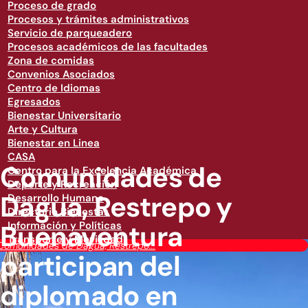
Proceso de grado
Procesos y trámites administrativos
Servicio de parqueadero
Procesos académicos de las facultades
Zona de comidas
Convenios Asociados
Centro de Idiomas
Egresados
Bienestar Universitario
Arte y Cultura
Bienestar en Linea
CASA
Comunidades de
Centro para la Excelencia Académica
Deporte y Recreación
Dagua, Restrepo y
Desarrollo Humano
Directorio Bienestar
Buenaventura
Información y Políticas
Transporte y Movilidad
Comunidades de Dagua, Restrepo...
participan del
diplomado en