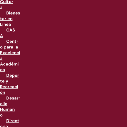
Cultur
a
Bienes
tar en
Linea
CAS
A
Centr
o para la
Excelenci
a
Académi
ca
Depor
te y
Recreaci
ón
Desarr
ollo
Human
o
Direct
orio