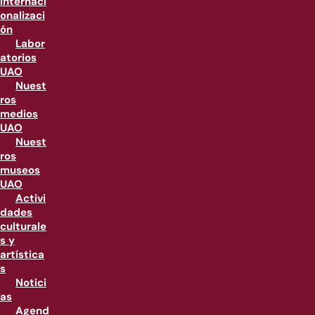
internaci
onalizaci
ón
Labor
atorios
UAO
Nuest
ros
medios
UAO
Nuest
ros
museos
UAO
Activi
dades
culturale
s y
artística
s
Notici
as
Agend