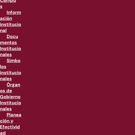
Campu
s
Inform
ación
institucio
nal
Docu
mentos
Institucio
nales
Símbo
los
institucio
nales
Órgan
os de
Gobierno
Institucio
nales
Planea
ción y
Efectivid
ad