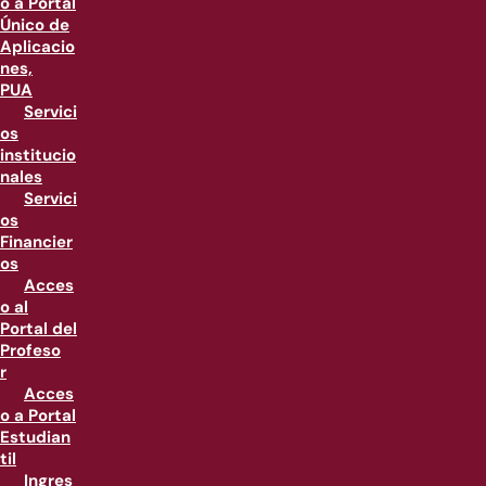
o a Portal
Único de
Aplicacio
nes,
PUA
Servici
os
institucio
nales
Servici
os
Financier
os
Acces
o al
Portal del
Profeso
r
Acces
o a Portal
Estudian
til
Ingres