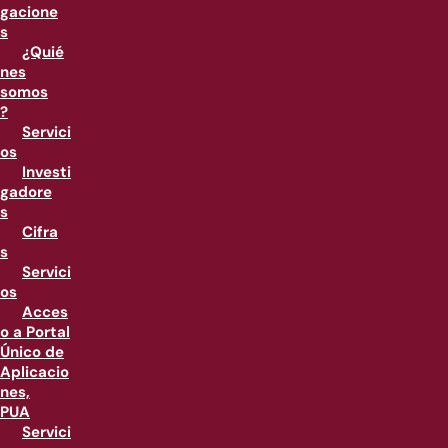
gacione
s
¿Quié
nes
somos
?
Servici
os
Investi
gadore
s
Cifra
s
Servici
os
Acces
o a Portal
Único de
Aplicacio
nes,
PUA
Servici