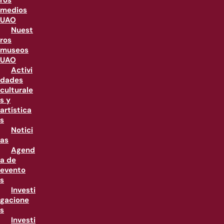
ros
medios
UAO
Nuest
ros
museos
UAO
Activi
dades
culturale
s y
artística
s
Notici
as
Agend
a de
evento
s
Investi
gacione
s
Investi