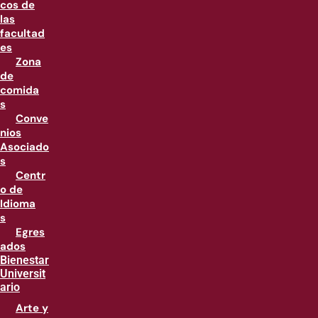
cos de
las
facultad
es
Zona
de
comida
s
Conve
nios
Asociado
s
Centr
o de
Idioma
s
Egres
ados
Bienestar
Universit
ario
Arte y