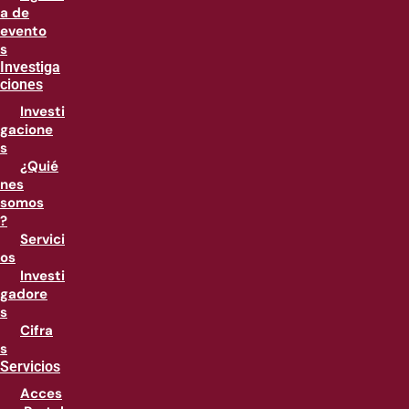
a de
evento
s
Investiga
ciones
Investi
gacione
s
¿Quié
nes
somos
?
Servici
os
Investi
gadore
s
Cifra
s
Servicios
Acces