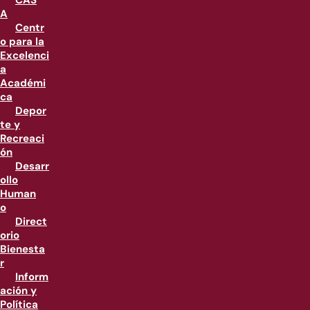
CAS
A
Centr
o para la
Excelenci
a
Académi
ca
Depor
te y
Recreaci
ón
Desarr
ollo
Human
o
Direct
orio
Bienesta
r
Inform
ación y
Política