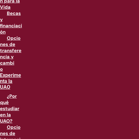
n para la
Vida
Becas
y
financiaci
ón
Opcio
nes de
transfere
ncia y
cambi
o
Experime
nta la
UAO
¿Por
qué
estudiar
en la
UAO?
Opcio
nes de