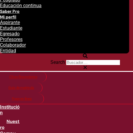
Educación continua
Saber Pro
Mi perfil
Aspirante
Estudiante
Egresado
Profesores
Colaborador
Entidad
Search
Citas financieras
Guía de matricula
Pago en línea
Institució
n
Nuest
ro