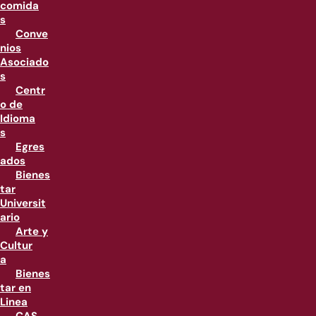
comida
s
Conve
nios
Asociado
s
Centr
o de
Idioma
s
Egres
ados
Bienes
tar
Universit
ario
Arte y
Cultur
a
Bienes
tar en
Linea