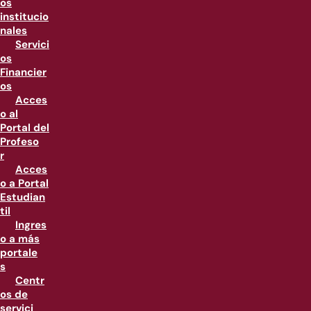
os
institucio
nales
Servici
os
Financier
os
Acces
o al
Portal del
Profeso
r
Acces
o a Portal
Estudian
til
Ingres
o a más
portale
s
Centr
os de
servici