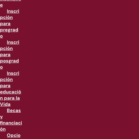
e
Inscri
pción
para
pregrad
o
Inscri
pción
para
posgrad
o
Inscri
pción
para
educació
n para la
Vida
Becas
y
financiaci
ón
Opcio