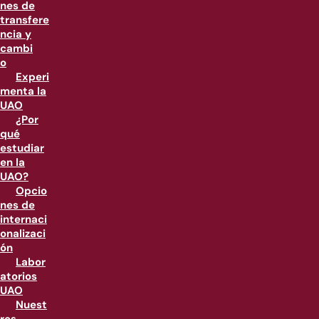
nes de
transfere
ncia y
cambi
o
Experi
menta la
UAO
¿Por
qué
estudiar
en la
UAO?
Opcio
nes de
internaci
onalizaci
ón
Labor
atorios
UAO
Nuest