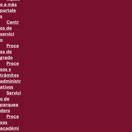
o a más
portale
s
Centr
os de
servici
o
Proce
so de
grado
Proce
sos y
trámites
administr
ativos
Servici
o de
parquea
dero
Proce
sos
académi