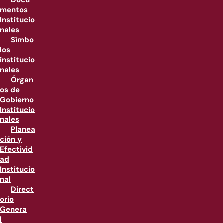
Docu
mentos
Institucio
nales
Símbo
los
institucio
nales
Órgan
os de
Gobierno
Institucio
nales
Planea
ción y
Efectivid
ad
Institucio
nal
Direct
orio
Genera
l