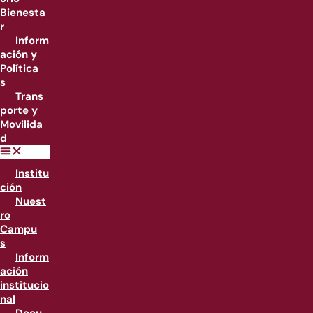
Bienesta
r
Inform
ación y
Política
s
Trans
porte y
Movilida
d
Institu
ción
Nuest
ro
Campu
s
Inform
ación
institucio
nal