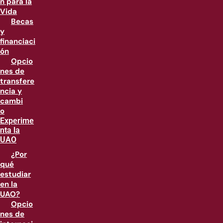
n para la
Vida
Becas
y
financiaci
ón
Opcio
nes de
transfere
ncia y
cambi
o
Experime
nta la
UAO
¿Por
qué
estudiar
en la
UAO?
Opcio
nes de