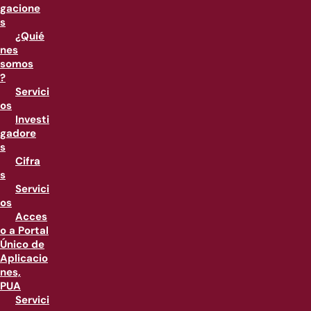
gacione
s
¿Quié
nes
somos
?
Servici
os
Investi
gadore
s
Cifra
s
Servici
os
Acces
o a Portal
Único de
Aplicacio
nes,
PUA
Servici