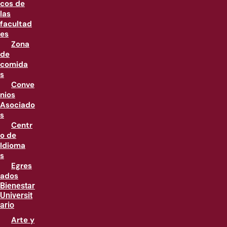
cos de
las
facultad
es
Zona
de
comida
s
Conve
nios
Asociado
s
Centr
o de
Idioma
s
Egres
ados
Bienestar
Universit
ario
Arte y