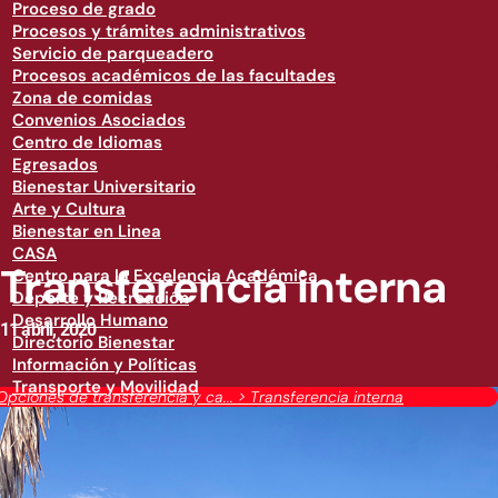
Proceso de grado
Procesos y trámites administrativos
Servicio de parqueadero
Procesos académicos de las facultades
Zona de comidas
Convenios Asociados
Centro de Idiomas
Egresados
Bienestar Universitario
Arte y Cultura
Bienestar en Linea
CASA
Transferencia interna
Centro para la Excelencia Académica
Deporte y Recreación
Desarrollo Humano
11 abril, 2020
Directorio Bienestar
Información y Políticas
Transporte y Movilidad
Opciones de transferencia y ca...
>
Transferencia interna