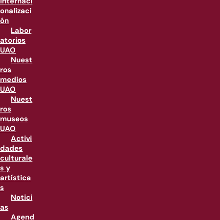
internaci
onalizaci
ón
Labor
atorios
UAO
Nuest
ros
medios
UAO
Nuest
ros
museos
UAO
Activi
dades
culturale
s y
artística
s
Notici
as
Agend