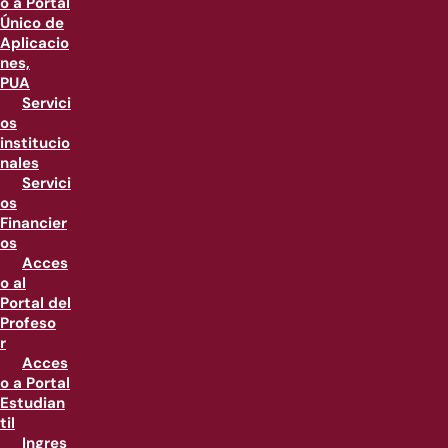
o a Portal
Único de
Aplicacio
nes,
PUA
Servici
os
institucio
nales
Servici
os
Financier
os
Acces
o al
Portal del
Profeso
r
Acces
o a Portal
Estudian
til
Ingres