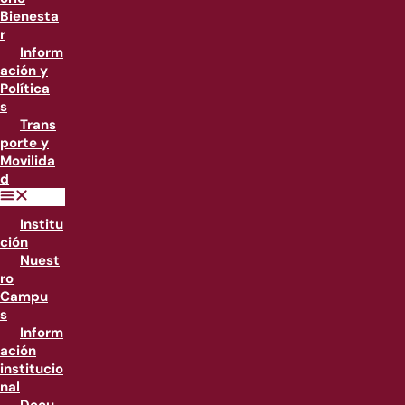
Bienesta
r
Inform
ación y
Política
s
Trans
porte y
Movilida
d
Institu
ción
Nuest
ro
Campu
s
Inform
ación
institucio
nal