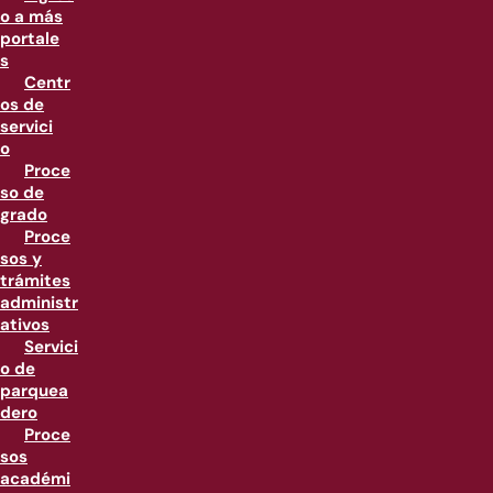
o a más
portale
s
Centr
os de
servici
o
Proce
so de
grado
Proce
sos y
trámites
administr
ativos
Servici
o de
parquea
dero
Proce
sos
académi