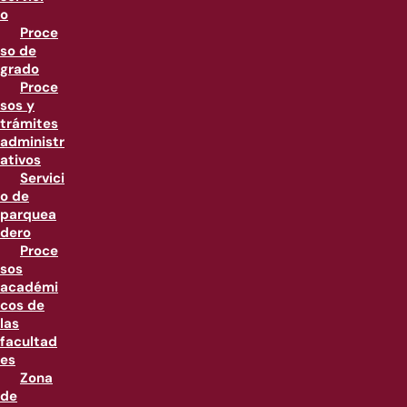
o
Proce
so de
grado
Proce
sos y
trámites
administr
ativos
Servici
o de
parquea
dero
Proce
sos
académi
cos de
las
facultad
es
Zona
de