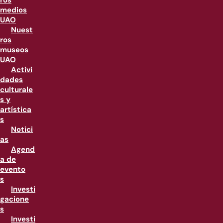
ros
medios
UAO
Nuest
ros
museos
UAO
Activi
dades
culturale
s y
artística
s
Notici
as
Agend
a de
evento
s
Investi
gacione
s
Investi