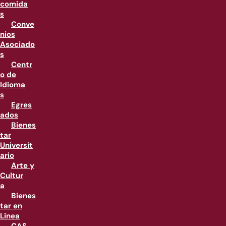
comida
s
Conve
nios
Asociado
s
Centr
o de
Idioma
s
Egres
ados
Bienes
tar
Universit
ario
Arte y
Cultur
a
Bienes
tar en
Linea