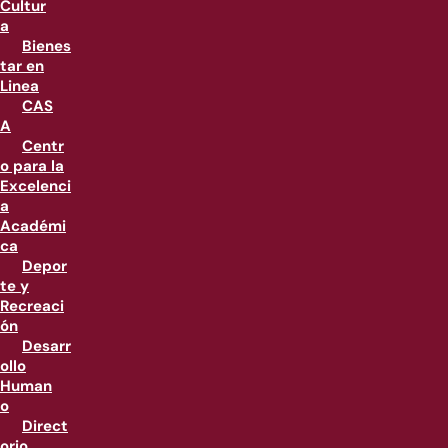
Cultur
a
Bienes
tar en
Linea
CAS
A
Centr
o para la
Excelenci
a
Académi
ca
Depor
te y
Recreaci
ón
Desarr
ollo
Human
o
Direct
orio