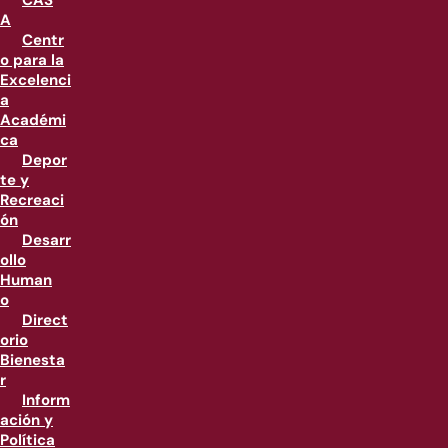
CAS
A
Centr
o para la
Excelenci
a
Académi
ca
Depor
te y
Recreaci
ón
Desarr
ollo
Human
o
Direct
orio
Bienesta
r
Inform
ación y
Política