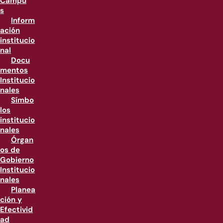
Campu
s
Inform
ación
institucio
nal
Docu
mentos
Institucio
nales
Símbo
los
institucio
nales
Órgan
os de
Gobierno
Institucio
nales
Planea
ción y
Efectivid
ad