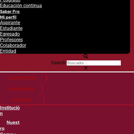
Educación continua
Saber Pro
Mi perfil
Aspirante
Estudiante
Egresado
Profesores
Colaborador
Entidad
Search
Citas financieras
Guía de matricula
Pago en línea
Institució
n
Nuest
ro