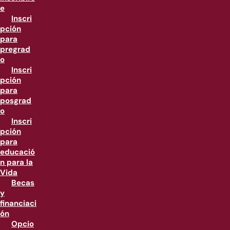
e
Inscri
pción
para
pregrad
o
Inscri
pción
para
posgrad
o
Inscri
pción
para
educació
n para la
Vida
Becas
y
financiaci
ón
Opcio