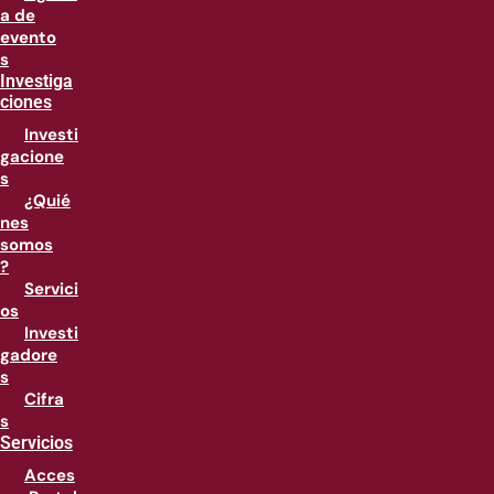
a de
evento
s
Investiga
ciones
Investi
gacione
s
¿Quié
nes
somos
?
Servici
os
Investi
gadore
s
Cifra
s
Servicios
Acces