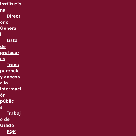
Institucio
nal
Direct
orio
Genera
l
Lista
de
profesor
es
Trans
parencia
y acceso
a la
informaci
ón
públic
a
Trabaj
o de
Grado
PQR