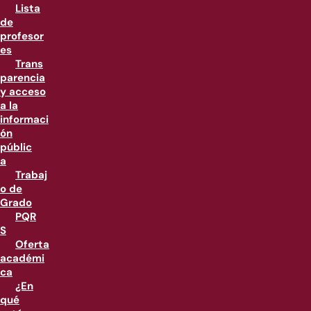
Lista
de
profesor
es
Trans
parencia
y acceso
a la
informaci
ón
públic
a
Trabaj
o de
Grado
PQR
S
Oferta
académi
ca
¿En
qué