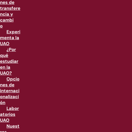
nes de
transfere
ncia y
cambi
o
Experi
menta la
UAO
¿Por
qué
estudiar
en la
UAO?
Opcio
nes de
internaci
onalizaci
ón
Labor
atorios
UAO
Nuest