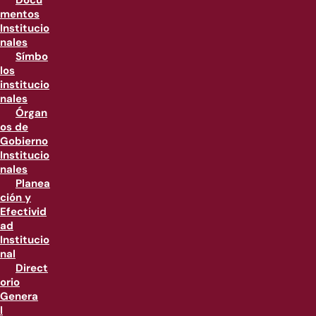
Docu
mentos
Institucio
nales
Símbo
los
institucio
nales
Órgan
os de
Gobierno
Institucio
nales
Planea
ción y
Efectivid
ad
Institucio
nal
Direct
orio
Genera
l