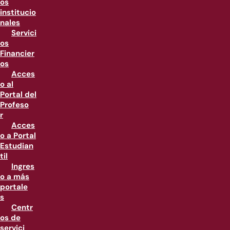
os
institucio
nales
Servici
os
Financier
os
Acces
o al
Portal del
Profeso
r
Acces
o a Portal
Estudian
til
Ingres
o a más
portale
s
Centr
os de
servici