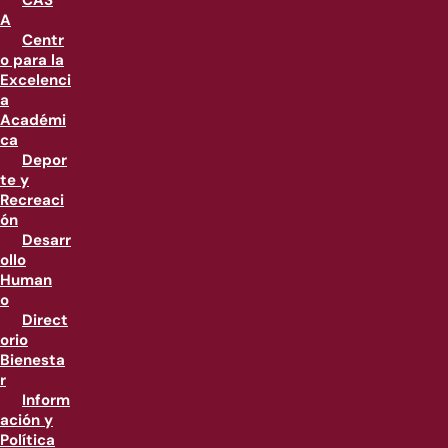
CAS
A
Centr
o para la
Excelenci
a
Académi
ca
Depor
te y
Recreaci
ón
Desarr
ollo
Human
o
Direct
orio
Bienesta
r
Inform
ación y
Política