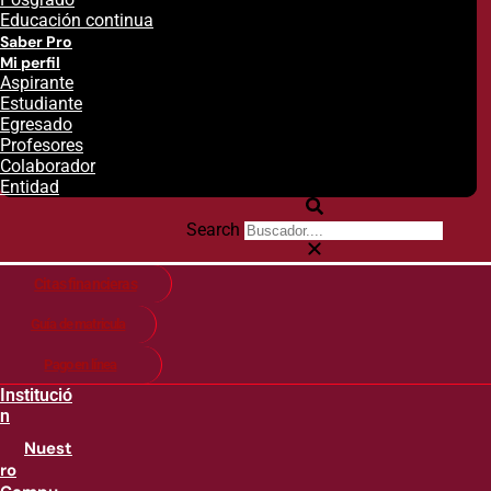
Educación continua
Saber Pro
Mi perfil
Aspirante
Estudiante
Egresado
Profesores
Colaborador
Entidad
Search
Citas financieras
Guía de matricula
Pago en línea
Institució
n
Nuest
ro