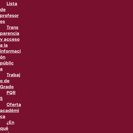
Lista
de
profesor
es
Trans
parencia
y acceso
a la
informaci
ón
públic
a
Trabaj
o de
Grado
PQR
S
Oferta
académi
ca
¿En
qué