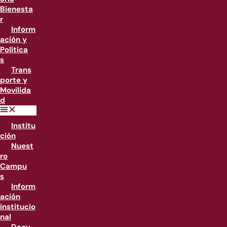
Bienesta
r
Inform
ación y
Política
s
Trans
porte y
Movilida
d
Institu
ción
Nuest
ro
Campu
s
Inform
ación
institucio
nal