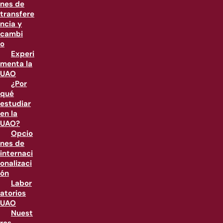
nes de
transfere
ncia y
cambi
o
Experi
menta la
UAO
¿Por
qué
estudiar
en la
UAO?
Opcio
nes de
internaci
onalizaci
ón
Labor
atorios
UAO
Nuest