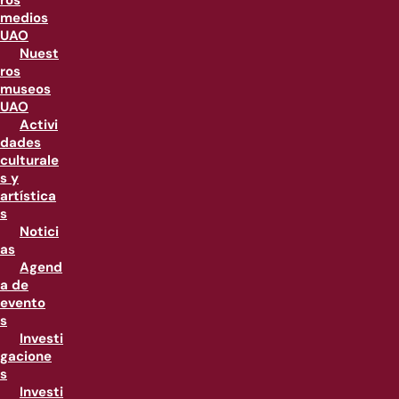
ros
medios
UAO
Nuest
ros
museos
UAO
Activi
dades
culturale
s y
artística
s
Notici
as
Agend
a de
evento
s
Investi
gacione
s
Investi