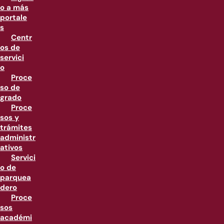
o a más
portale
s
Centr
os de
servici
o
Proce
so de
grado
Proce
sos y
trámites
administr
ativos
Servici
o de
parquea
dero
Proce
sos
académi