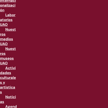
internaci
onalizaci
ón
Labor
atorios
UAO
Nuest
ros
medios
UAO
Nuest
ros
museos
UAO
Activi
dades
culturale
s y
artística
s
Notici
as
Agend