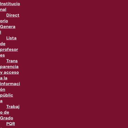
Institucio
nal
Direct
orio
Genera
l
Lista
de
profesor
es
Trans
parencia
y acceso
a la
informaci
ón
públic
a
Trabaj
o de
Grado
PQR