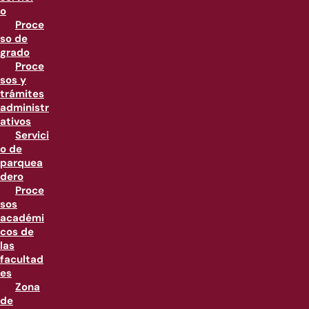
o
Proce
so de
grado
Proce
sos y
trámites
administr
ativos
Servici
o de
parquea
dero
Proce
sos
académi
cos de
las
facultad
es
Zona
de