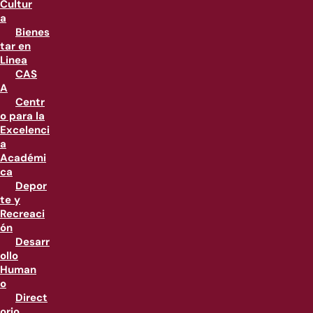
Cultur
a
Bienes
tar en
Linea
CAS
A
Centr
o para la
Excelenci
a
Académi
ca
Depor
te y
Recreaci
ón
Desarr
ollo
Human
o
Direct
orio