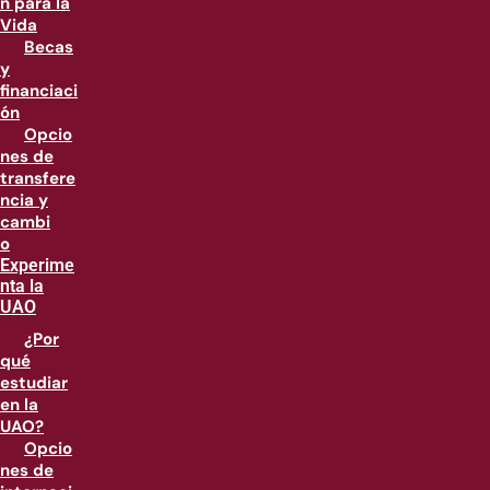
n para la
Vida
Becas
y
financiaci
ón
Opcio
nes de
transfere
ncia y
cambi
o
Experime
nta la
UAO
¿Por
qué
estudiar
en la
UAO?
Opcio
nes de