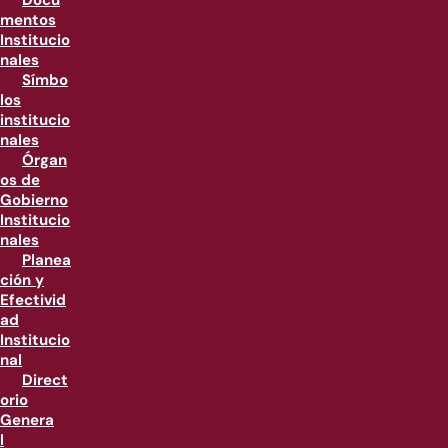
Docu
mentos
Institucio
nales
Símbo
los
institucio
nales
Órgan
os de
Gobierno
Institucio
nales
Planea
ción y
Efectivid
ad
Institucio
nal
Direct
orio
Genera
l