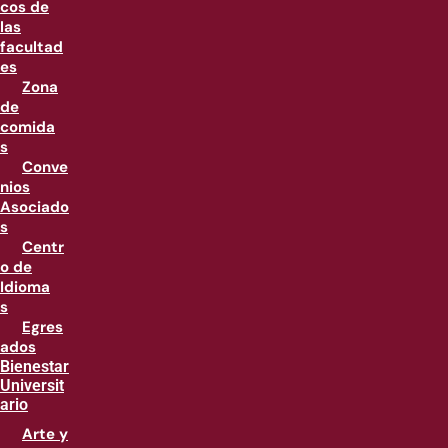
cos de
las
facultad
es
Zona
de
comida
s
Conve
nios
Asociado
s
Centr
o de
Idioma
s
Egres
ados
Bienestar
Universit
ario
Arte y