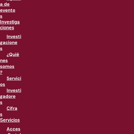
a de
evento
s
Investiga
ciones
Investi
gacione
s
¿Quié
nes
somos
?
Servici
os
Investi
gadore
s
Cifra
s
Servicios
Acces