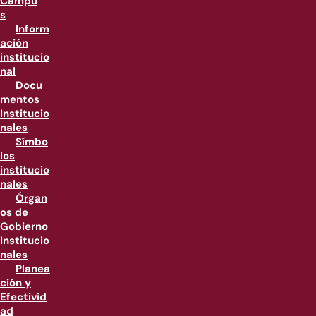
Campu
s
Inform
ación
institucio
nal
Docu
mentos
Institucio
nales
Símbo
los
institucio
nales
Órgan
os de
Gobierno
Institucio
nales
Planea
ción y
Efectivid
ad