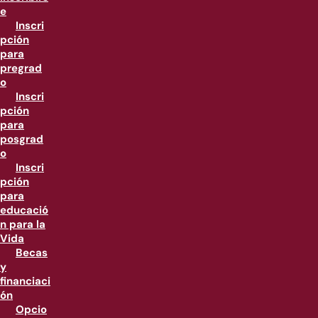
e
Inscri
pción
para
pregrad
o
Inscri
pción
para
posgrad
o
Inscri
pción
para
educació
n para la
Vida
Becas
y
financiaci
ón
Opcio