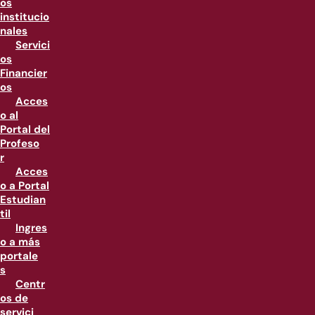
os
institucio
nales
Servici
os
Financier
os
Acces
o al
Portal del
Profeso
r
Acces
o a Portal
Estudian
til
Ingres
o a más
portale
s
Centr
os de
servici