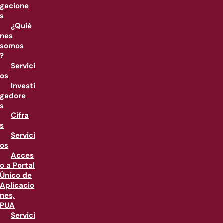
gacione
s
¿Quié
nes
somos
?
Servici
os
Investi
gadore
s
Cifra
s
Servici
os
Acces
o a Portal
Único de
Aplicacio
nes,
PUA
Servici