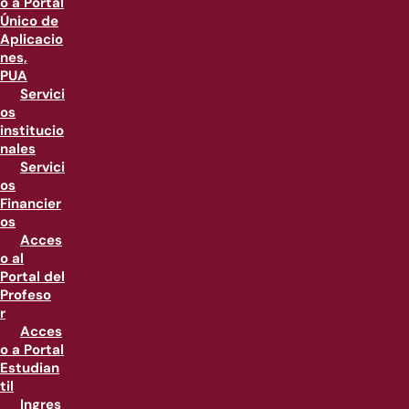
o a Portal
Único de
Aplicacio
nes,
PUA
Servici
os
institucio
nales
Servici
os
Financier
os
Acces
o al
Portal del
Profeso
r
Acces
o a Portal
Estudian
til
Ingres