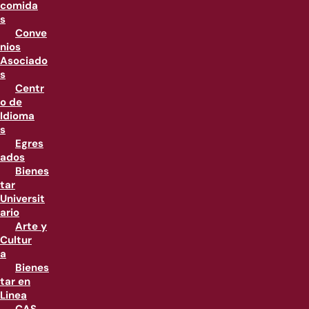
comida
s
Conve
nios
Asociado
s
Centr
o de
Idioma
s
Egres
ados
Bienes
tar
Universit
ario
Arte y
Cultur
a
Bienes
tar en
Linea