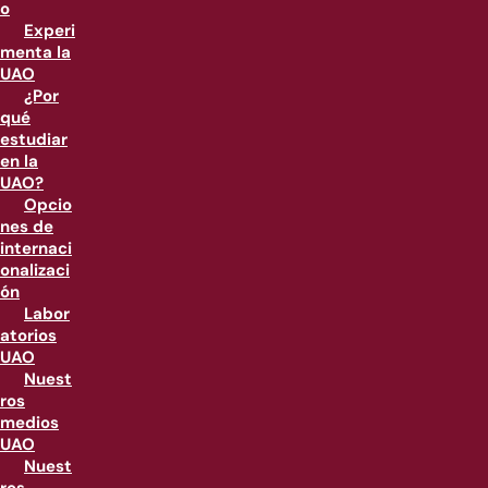
o
Experi
menta la
UAO
¿Por
qué
estudiar
en la
UAO?
Opcio
nes de
internaci
onalizaci
ón
Labor
atorios
UAO
Nuest
ros
medios
UAO
Nuest