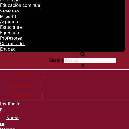
Educación continua
Saber Pro
Mi perfil
Aspirante
Estudiante
Egresado
Profesores
Colaborador
Entidad
Search
Citas financieras
Guía de matricula
Pago en línea
Institució
n
Nuest
ro