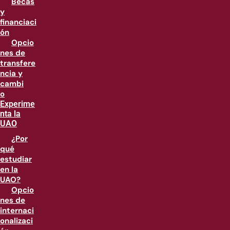
Becas
y
financiaci
ón
Opcio
nes de
transfere
ncia y
cambi
o
Experime
nta la
UAO
¿Por
qué
estudiar
en la
UAO?
Opcio
nes de
internaci
onalizaci