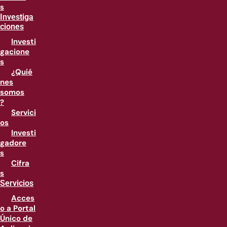
s
Investiga
ciones
Investi
gacione
s
¿Quié
nes
somos
?
Servici
os
Investi
gadore
s
Cifra
s
Servicios
Acces
o a Portal
Único de