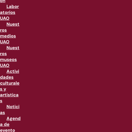
ón
Labor
atorios
UAO
Nuest
ros
medios
UAO
Nuest
ros
museos
UAO
Activi
dades
culturale
s y
artística
s
Notici
as
Agend
a de
evento