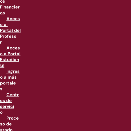
os
Financier
os
Acces
o al
Portal del
Profeso
r
Acces
o a Portal
Estudian
til
Ingres
o a más
portale
s
Centr
os de
servici
o
Proce
so de
grado