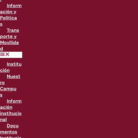
Inform
ación y
Política
s
Trans
porte y
Movilida
d
Institu
ción
Nuest
ro
Campu
s
Inform
ación
institucio
nal
Docu
mentos