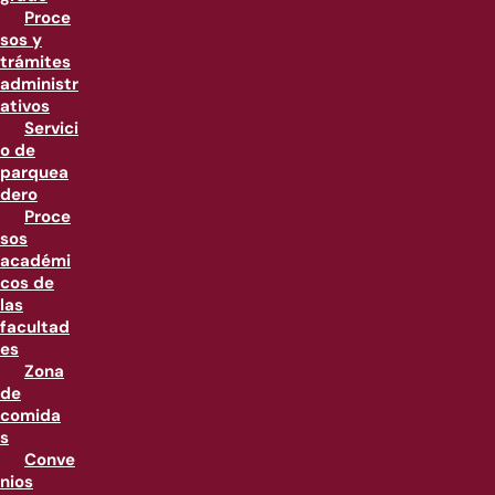
Proce
sos y
trámites
administr
ativos
Servici
o de
parquea
dero
Proce
sos
académi
cos de
las
facultad
es
Zona
de
comida
s
Conve
nios