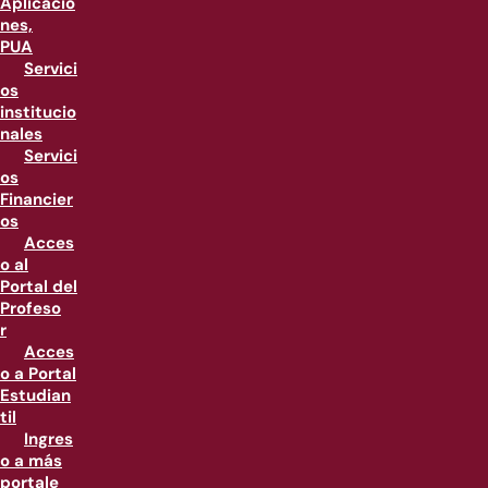
Aplicacio
nes,
PUA
Servici
os
institucio
nales
Servici
os
Financier
os
Acces
o al
Portal del
Profeso
r
Acces
o a Portal
Estudian
til
Ingres
o a más
portale