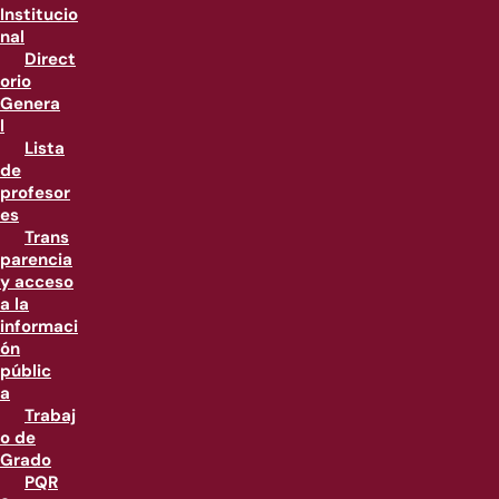
Institucio
nal
Direct
orio
Genera
l
Lista
de
profesor
es
Trans
parencia
y acceso
a la
informaci
ón
públic
a
Trabaj
o de
Grado
PQR