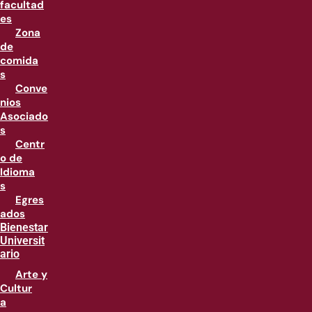
facultad
es
Zona
de
comida
s
Conve
nios
Asociado
s
Centr
o de
Idioma
s
Egres
ados
Bienestar
Universit
ario
Arte y
Cultur
a