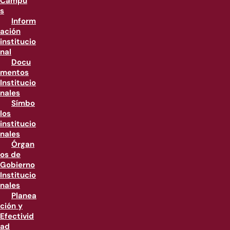
Campu
s
Inform
ación
institucio
nal
Docu
mentos
Institucio
nales
Símbo
los
institucio
nales
Órgan
os de
Gobierno
Institucio
nales
Planea
ción y
Efectivid
ad