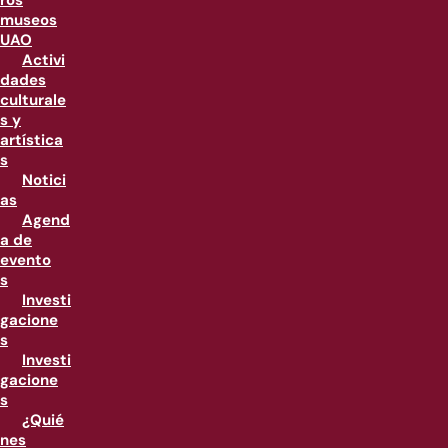
ros
museos
UAO
Activi
dades
culturale
s y
artística
s
Notici
as
Agend
a de
evento
s
Investi
gacione
s
Investi
gacione
s
¿Quié
nes