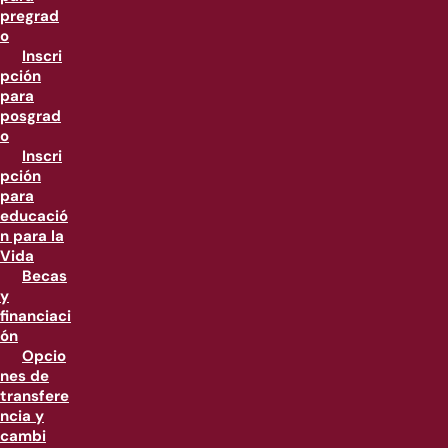
pregrad
o
Inscri
pción
para
posgrad
o
Inscri
pción
para
educació
n para la
Vida
Becas
y
financiaci
ón
Opcio
nes de
transfere
ncia y
cambi