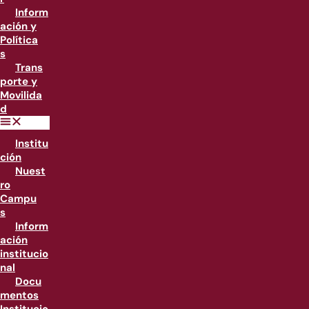
Inform
ación y
Política
s
Trans
porte y
Movilida
d
Institu
ción
Nuest
ro
Campu
s
Inform
ación
institucio
nal
Docu
mentos