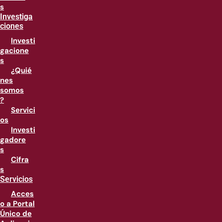
s
Investiga
ciones
Investi
gacione
s
¿Quié
nes
somos
?
Servici
os
Investi
gadore
s
Cifra
s
Servicios
Acces
o a Portal
Único de