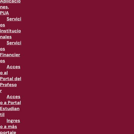
Aplicacio
nes,
PUA
Servici
os
institucio
nales
Servici
os
Financier
os
Acces
o al
Portal del
Profeso
r
Acces
o a Portal
Estudian
til
Ingres
o a más
portale