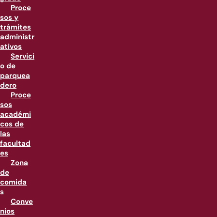
Proce
sos y
trámites
administr
ativos
Servici
o de
parquea
dero
Proce
sos
académi
cos de
las
facultad
es
Zona
de
comida
s
Conve
nios