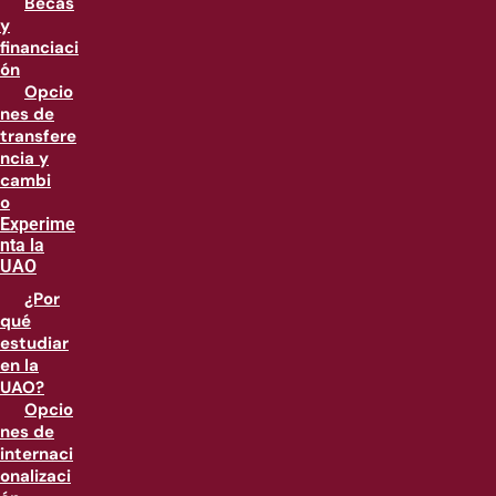
Becas
y
financiaci
ón
Opcio
nes de
transfere
ncia y
cambi
o
Experime
nta la
UAO
¿Por
qué
estudiar
en la
UAO?
Opcio
nes de
internaci
onalizaci