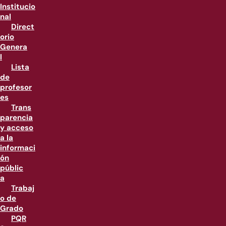
Institucio
nal
Direct
orio
Genera
l
Lista
de
profesor
es
Trans
parencia
y acceso
a la
informaci
ón
públic
a
Trabaj
o de
Grado
PQR