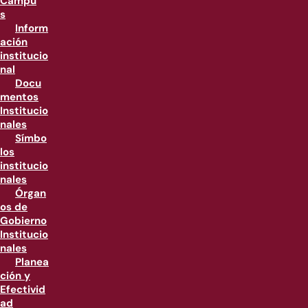
Campu
s
Inform
ación
institucio
nal
Docu
mentos
Institucio
nales
Símbo
los
institucio
nales
Órgan
os de
Gobierno
Institucio
nales
Planea
ción y
Efectivid
ad