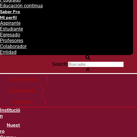
Educación continua
Saber Pro
Mi perfil
Aspirante
Estudiante
Egresado
Profesores
Colaborador
Entidad
Search
Citas financieras
Guía de matricula
Pago en línea
Institució
n
Nuest
ro