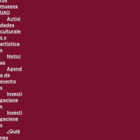
ros
museos
UAO
Activi
dades
culturale
s y
artística
s
Notici
as
Agend
a de
evento
s
Investi
gacione
s
Investi
gacione
s
¿Quié
nes