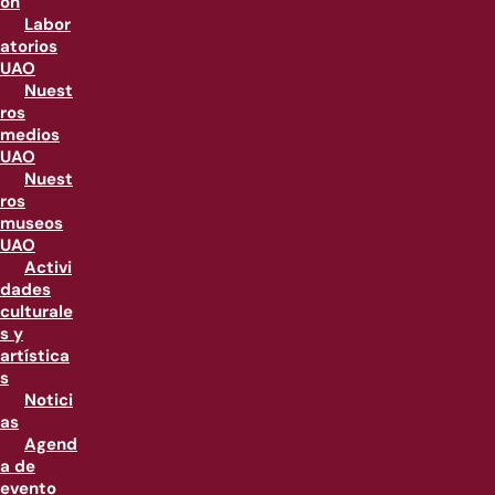
ón
Labor
atorios
UAO
Nuest
ros
medios
UAO
Nuest
ros
museos
UAO
Activi
dades
culturale
s y
artística
s
Notici
as
Agend
a de
evento