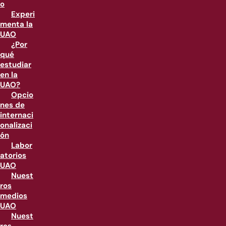
o
Experi
menta la
UAO
¿Por
qué
estudiar
en la
UAO?
Opcio
nes de
internaci
onalizaci
ón
Labor
atorios
UAO
Nuest
ros
medios
UAO
Nuest