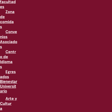
facultad
es
Zona
de
comida
s
Conve
nios
Asociado
s
Centr
o de
Idioma
s
Egres
ados
Bienestar
Universit
ario
Arte y
Cultur
a