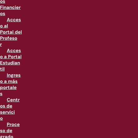
os
Financier
os
Acces
o al
Portal del
Profeso
r
Acces
o a Portal
Estudian
til
Ingres
o a más
portale
s
Centr
os de
servici
o
Proce
so de
grado