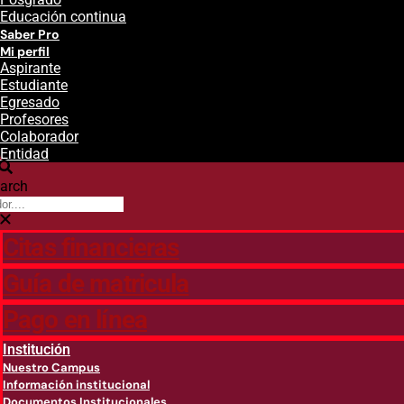
Educación continua
Saber Pro
Mi perfil
Aspirante
Estudiante
Egresado
Profesores
Colaborador
Entidad
arch
Citas financieras
Guía de matricula
Pago en línea
Institución
Nuestro Campus
Información institucional
Documentos Institucionales