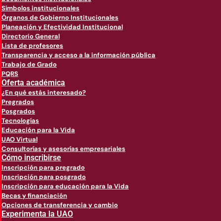
Símbolos institucionales
Órganos de Gobierno Institucionales
Planeación y Efectividad Institucional
Directorio General
Lista de profesores
Transparencia y acceso a la información pública
Trabajo de Grado
PQRS
Oferta académica
¿En qué estás interesado?
Pregrados
Posgrados
Tecnologías
Educación para la Vida
UAO Virtual
Consultorías y asesorías empresariales
Cómo inscribirse
Inscripción para pregrado
Inscripción para posgrado
Inscripción para educación para la Vida
Becas y financiación
Opciones de transferencia y cambio
Experimenta la UAO