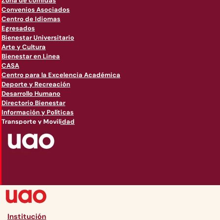
Zona de comidas
Convenios Asociados
Centro de Idiomas
Egresados
Bienestar Universitario
Arte y Cultura
Bienestar en Linea
CASA
Centro para la Excelencia Académica
Deporte y Recreación
Desarrollo Humano
Directorio Bienestar
Información y Políticas
Transporte y Movilidad
Institución