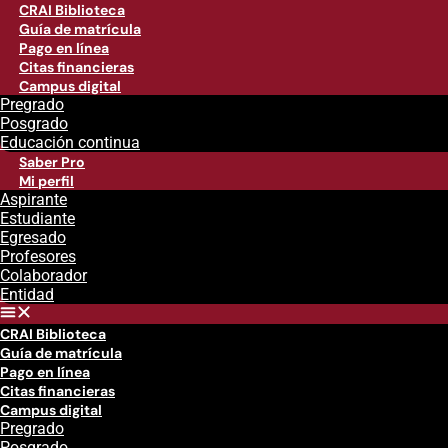
CRAI Biblioteca
Guía de matrícula
Pago en línea
Citas financieras
Campus digital
Pregrado
Posgrado
Educación continua
Saber Pro
Mi perfil
Aspirante
Estudiante
Egresado
Profesores
Colaborador
Entidad
CRAI Biblioteca
Guía de matrícula
Pago en línea
Citas financieras
Campus digital
Pregrado
Posgrado