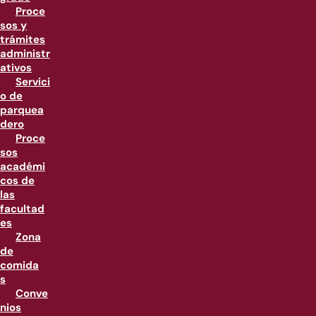
Proce
sos y
trámites
administr
ativos
Servici
o de
parquea
dero
Proce
sos
académi
cos de
las
facultad
es
Zona
de
comida
s
Conve
nios