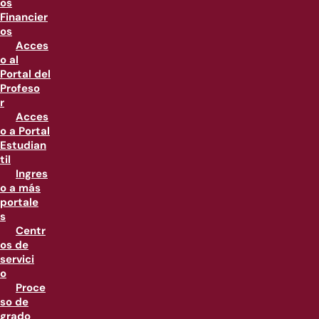
os
Financier
os
Acces
o al
Portal del
Profeso
r
Acces
o a Portal
Estudian
til
Ingres
o a más
portale
s
Centr
os de
servici
o
Proce
so de
grado