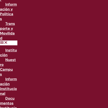
Inform
ación y
Política
s
Trans
porte y
Movilida
d
Institu
ción
Nuest
ro
Campu
s
Inform
ación
institucio
nal
Docu
mentos