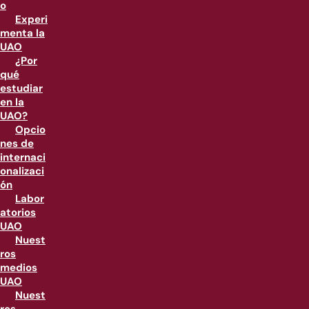
o
Experi
menta la
UAO
¿Por
qué
estudiar
en la
UAO?
Opcio
nes de
internaci
onalizaci
ón
Labor
atorios
UAO
Nuest
ros
medios
UAO
Nuest