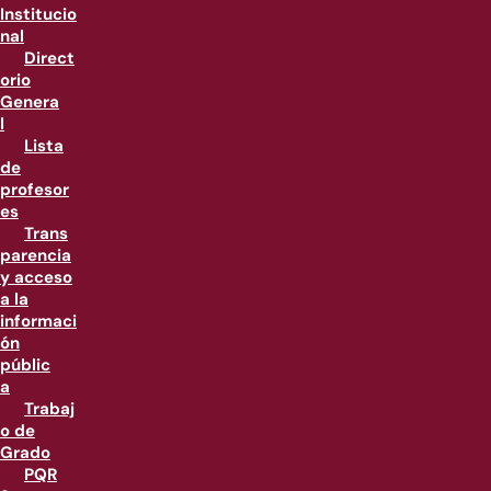
Institucio
nal
Direct
orio
Genera
l
Lista
de
profesor
es
Trans
parencia
y acceso
a la
informaci
ón
públic
a
Trabaj
o de
Grado
PQR