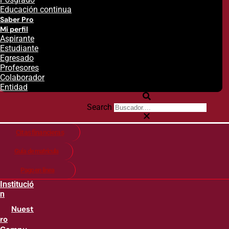
Educación continua
Saber Pro
Mi perfil
Aspirante
Estudiante
Egresado
Profesores
Colaborador
Entidad
Search
Citas financieras
Guía de matricula
Pago en línea
Institució
n
Nuest
ro