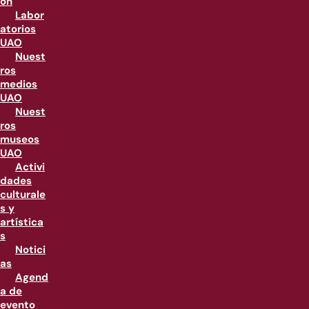
ón
Labor
atorios
UAO
Nuest
ros
medios
UAO
Nuest
ros
museos
UAO
Activi
dades
culturale
s y
artística
s
Notici
as
Agend
a de
evento