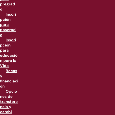
pregrad
o
Inscri
pción
para
posgrad
o
Inscri
pción
para
educació
n para la
Vida
Becas
y
financiaci
ón
Opcio
nes de
transfere
ncia y
cambi