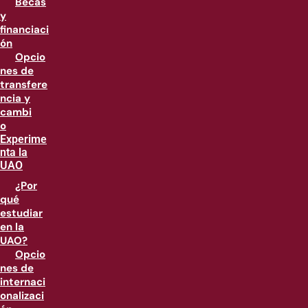
Becas
y
financiaci
ón
Opcio
nes de
transfere
ncia y
cambi
o
Experime
nta la
UAO
¿Por
qué
estudiar
en la
UAO?
Opcio
nes de
internaci
onalizaci