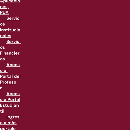
Aplicacio
nes,
PUA
Servici
os
institucio
nales
Servici
os
Financier
os
Acces
o al
Portal del
Profeso
r
Acces
o a Portal
Estudian
til
Ingres
o a más
portale