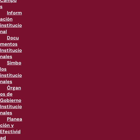
Campu
s
Inform
ación
institucio
nal
Docu
mentos
Institucio
nales
Símbo
los
institucio
nales
Órgan
os de
Gobierno
Institucio
nales
Planea
ción y
Efectivid
ad