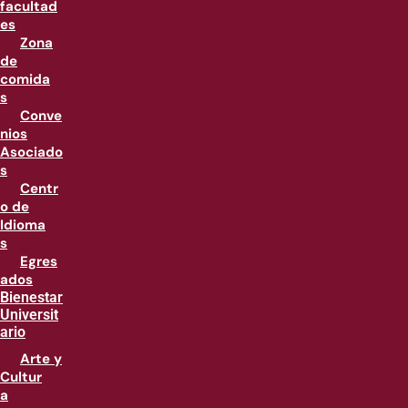
facultad
es
Zona
de
comida
s
Conve
nios
Asociado
s
Centr
o de
Idioma
s
Egres
ados
Bienestar
Universit
ario
Arte y
Cultur
a