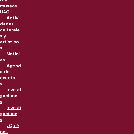
ros
museos
UAO
Activi
dades
culturale
s y
artística
s
Notici
as
Agend
a de
evento
s
Investi
gacione
s
Investi
gacione
s
¿Quié
nes