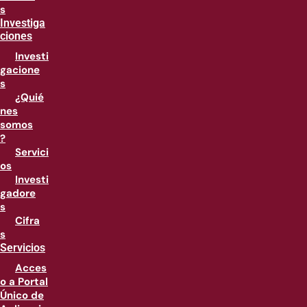
s
Investiga
ciones
Investi
gacione
s
¿Quié
nes
somos
?
Servici
os
Investi
gadore
s
Cifra
s
Servicios
Acces
o a Portal
Único de