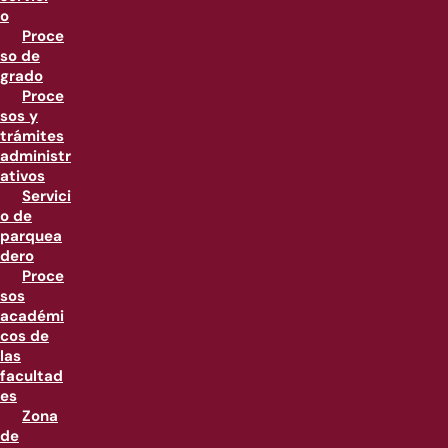
o
Proce
so de
grado
Proce
sos y
trámites
administr
ativos
Servici
o de
parquea
dero
Proce
sos
académi
cos de
las
facultad
es
Zona
de