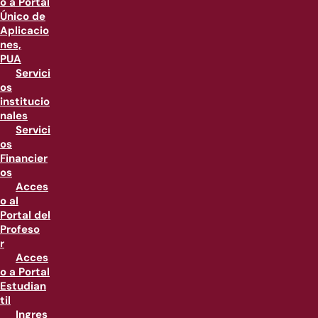
o a Portal
Único de
Aplicacio
nes,
PUA
Servici
os
institucio
nales
Servici
os
Financier
os
Acces
o al
Portal del
Profeso
r
Acces
o a Portal
Estudian
til
Ingres