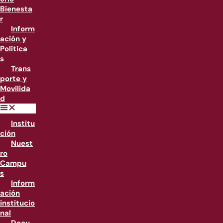
Bienesta
r
Inform
ación y
Política
s
Trans
porte y
Movilida
d
Institu
ción
Nuest
ro
Campu
s
Inform
ación
institucio
nal