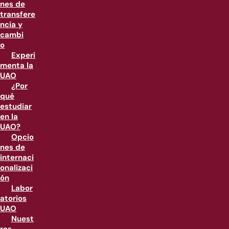
nes de
transfere
ncia y
cambi
o
Experi
menta la
UAO
¿Por
qué
estudiar
en la
UAO?
Opcio
nes de
internaci
onalizaci
ón
Labor
atorios
UAO
Nuest