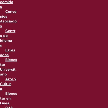
comida
s
Conve
nios
Asociado
s
Centr
o de
Idioma
s
Egres
ados
Bienes
tar
Universit
ario
Arte y
Cultur
a
Bienes
tar en
Linea