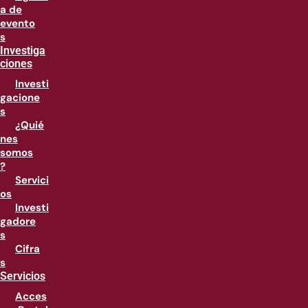
a de
evento
s
Investiga
ciones
Investi
gacione
s
¿Quié
nes
somos
?
Servici
os
Investi
gadore
s
Cifra
s
Servicios
Acces