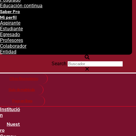
Educación continua
Saber Pro
Mi perfil
Aspirante
Estudiante
Egresado
Profesores
Colaborador
Entidad
Search
Citas financieras
Guía de matricula
Pago en línea
Institució
n
Nuest
ro