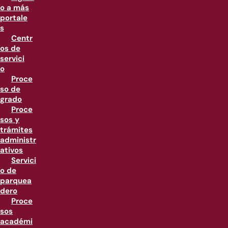
o a más
portale
s
Centr
os de
servici
o
Proce
so de
grado
Proce
sos y
trámites
administr
ativos
Servici
o de
parquea
dero
Proce
sos
académi