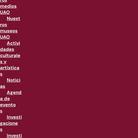
ros
medios
UAO
Nuest
ros
museos
UAO
Activi
dades
culturale
s y
artística
s
Notici
as
Agend
a de
evento
s
Investi
gacione
s
Investi