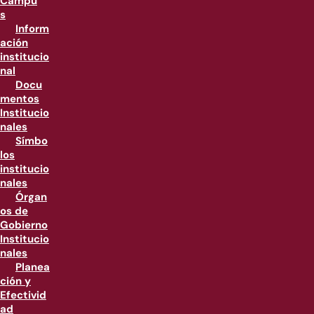
Campu
s
Inform
ación
institucio
nal
Docu
mentos
Institucio
nales
Símbo
los
institucio
nales
Órgan
os de
Gobierno
Institucio
nales
Planea
ción y
Efectivid
ad