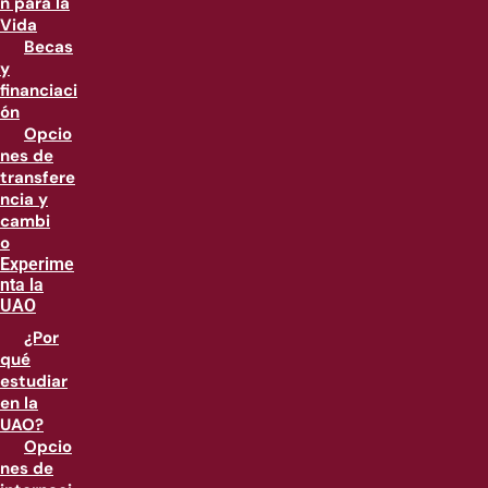
n para la
Vida
Becas
y
financiaci
ón
Opcio
nes de
transfere
ncia y
cambi
o
Experime
nta la
UAO
¿Por
qué
estudiar
en la
UAO?
Opcio
nes de