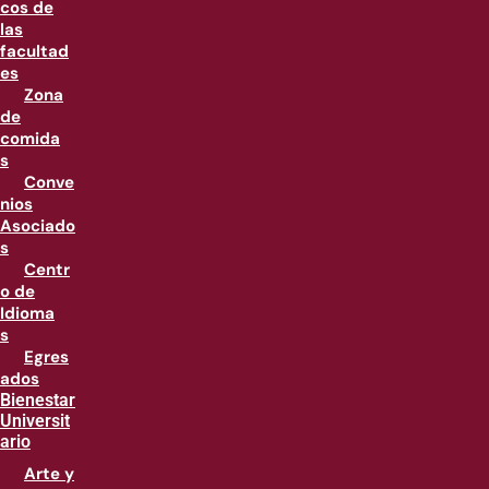
cos de
las
facultad
es
Zona
de
comida
s
Conve
nios
Asociado
s
Centr
o de
Idioma
s
Egres
ados
Bienestar
Universit
ario
Arte y