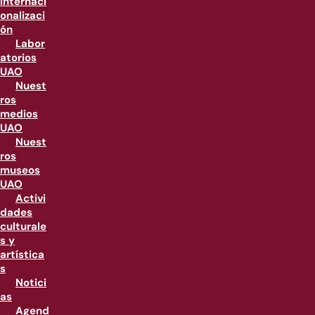
internaci
onalizaci
ón
Labor
atorios
UAO
Nuest
ros
medios
UAO
Nuest
ros
museos
UAO
Activi
dades
culturale
s y
artística
s
Notici
as
Agend