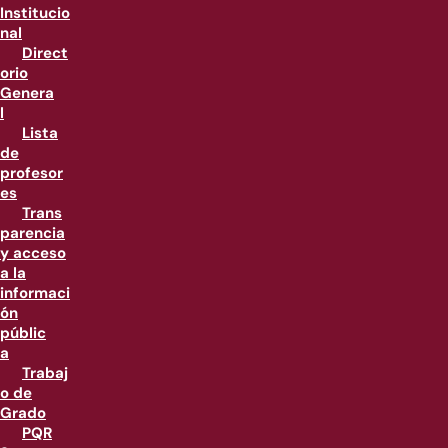
Institucio
nal
Direct
orio
Genera
l
Lista
de
profesor
es
Trans
parencia
y acceso
a la
informaci
ón
públic
a
Trabaj
o de
Grado
PQR