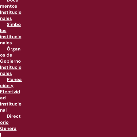
Docu
mentos
Institucio
nales
Símbo
los
institucio
nales
Órgan
os de
Gobierno
Institucio
nales
Planea
ción y
Efectivid
ad
Institucio
nal
Direct
orio
Genera
l