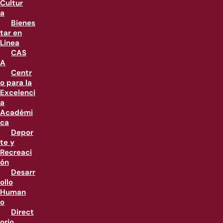
Cultur
a
Bienes
tar en
Linea
CAS
A
Centr
o para la
Excelenci
a
Académi
ca
Depor
te y
Recreaci
ón
Desarr
ollo
Human
o
Direct
orio