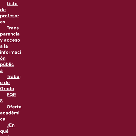
Lista
de
profesor
es
Trans
parencia
y acceso
a la
informaci
ón
públic
a
Trabaj
o de
Grado
PQR
S
Oferta
académi
ca
¿En
qué