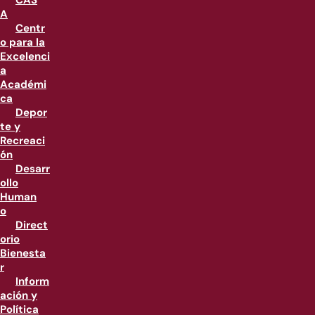
CAS
A
Centr
o para la
Excelenci
a
Académi
ca
Depor
te y
Recreaci
ón
Desarr
ollo
Human
o
Direct
orio
Bienesta
r
Inform
ación y
Política