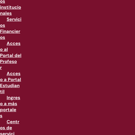
os
institucio
nales
Servici
os
Financier
os
Acces
o al
Portal del
Profeso
r
Acces
o a Portal
Estudian
til
Ingres
o a más
portale
s
Centr
os de
servici