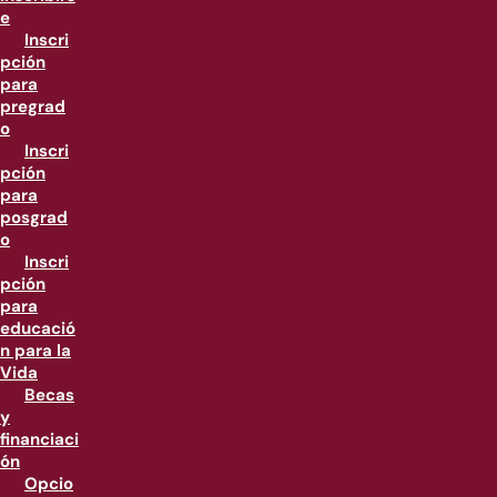
e
Inscri
pción
para
pregrad
o
Inscri
pción
para
posgrad
o
Inscri
pción
para
educació
n para la
Vida
Becas
y
financiaci
ón
Opcio