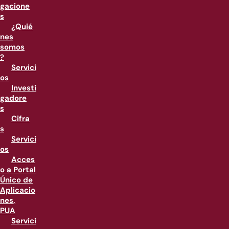
gacione
s
¿Quié
nes
somos
?
Servici
os
Investi
gadore
s
Cifra
s
Servici
os
Acces
o a Portal
Único de
Aplicacio
nes,
PUA
Servici