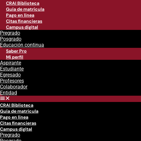
CRAI Biblioteca
Guía de matrícula
Pago en línea
Citas financieras
Campus digital
Pregrado
Posgrado
Educación continua
Saber Pro
Mi perfil
Aspirante
Estudiante
Egresado
Profesores
Colaborador
Entidad
CRAI Biblioteca
Guía de matrícula
Pago en línea
Citas financieras
Campus digital
Pregrado
Posgrado