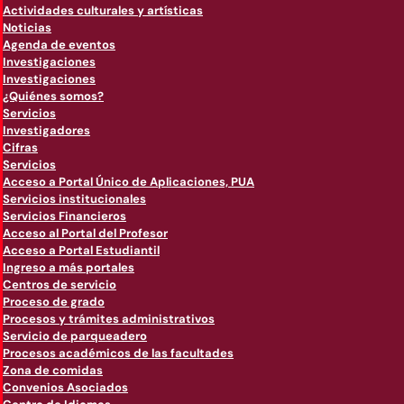
Actividades culturales y artísticas
Noticias
Agenda de eventos
Investigaciones
Investigaciones
¿Quiénes somos?
Servicios
Investigadores
Cifras
Servicios
Acceso a Portal Único de Aplicaciones, PUA
Servicios institucionales
Servicios Financieros
Acceso al Portal del Profesor
Acceso a Portal Estudiantil
Ingreso a más portales
Centros de servicio
Proceso de grado
Procesos y trámites administrativos
Servicio de parqueadero
Procesos académicos de las facultades
Zona de comidas
Convenios Asociados