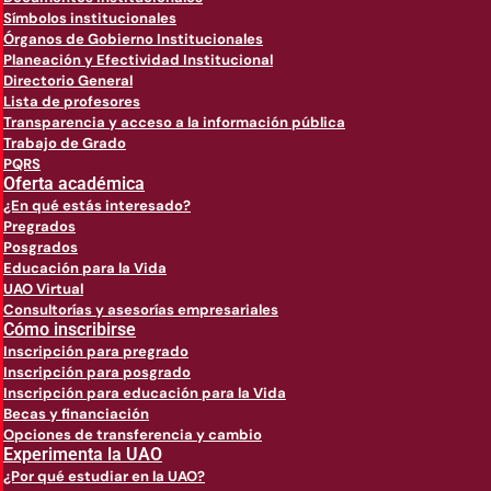
Símbolos institucionales
Órganos de Gobierno Institucionales
Planeación y Efectividad Institucional
Directorio General
Lista de profesores
Transparencia y acceso a la información pública
Trabajo de Grado
PQRS
Oferta académica
¿En qué estás interesado?
Pregrados
Posgrados
Educación para la Vida
UAO Virtual
Consultorías y asesorías empresariales
Cómo inscribirse
Inscripción para pregrado
Inscripción para posgrado
Inscripción para educación para la Vida
Becas y financiación
Opciones de transferencia y cambio
Experimenta la UAO
¿Por qué estudiar en la UAO?