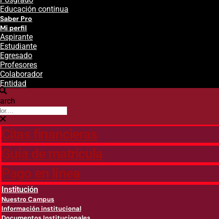
Educación continua
Saber Pro
Mi perfil
Aspirante
Estudiante
Egresado
Profesores
Colaborador
Entidad
arch
Citas financieras
Guía de matricula
Pago en línea
Institución
Nuestro Campus
Información institucional
Documentos Institucionales