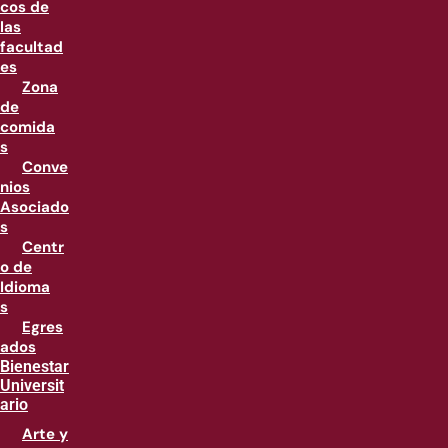
cos de
las
facultad
es
Zona
de
comida
s
Conve
nios
Asociado
s
Centr
o de
Idioma
s
Egres
ados
Bienestar
Universit
ario
Arte y