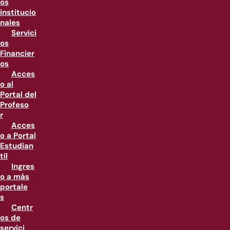
os
institucio
nales
Servici
os
Financier
os
Acces
o al
Portal del
Profeso
r
Acces
o a Portal
Estudian
til
Ingres
o a más
portale
s
Centr
os de
servici