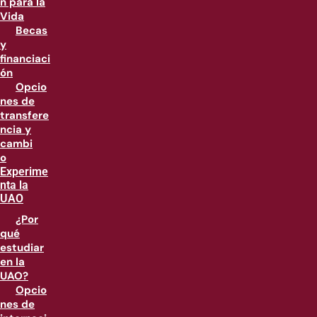
n para la
Vida
Becas
y
financiaci
ón
Opcio
nes de
transfere
ncia y
cambi
o
Experime
nta la
UAO
¿Por
qué
estudiar
en la
UAO?
Opcio
nes de