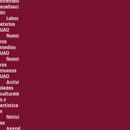
internaci
onalizaci
ón
Labor
atorios
UAO
Nuest
ros
medios
UAO
Nuest
ros
museos
UAO
Activi
dades
culturale
s y
artística
s
Notici
as
Agend