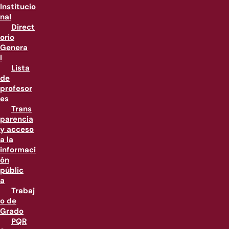
Institucio
nal
Direct
orio
Genera
l
Lista
de
profesor
es
Trans
parencia
y acceso
a la
informaci
ón
públic
a
Trabaj
o de
Grado
PQR