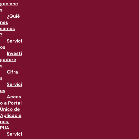
gacione
s
¿Quié
nes
somos
?
Servici
os
Investi
gadore
s
Cifra
s
Servici
os
Acces
o a Portal
Único de
Aplicacio
nes,
PUA
Servici