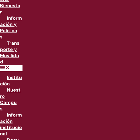
Bienesta
r
Inform
ación y
Política
s
Trans
porte y
Movilida
d
Institu
ción
Nuest
ro
Campu
s
Inform
ación
institucio
nal