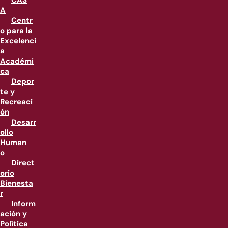
CAS
A
Centr
o para la
Excelenci
a
Académi
ca
Depor
te y
Recreaci
ón
Desarr
ollo
Human
o
Direct
orio
Bienesta
r
Inform
ación y
Política