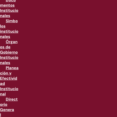
Docu
mentos
Institucio
nales
Símbo
los
institucio
nales
Órgan
os de
Gobierno
Institucio
nales
Planea
ción y
Efectivid
ad
Institucio
nal
Direct
orio
Genera
l