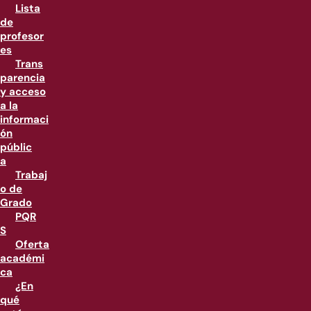
Lista
de
profesor
es
Trans
parencia
y acceso
a la
informaci
ón
públic
a
Trabaj
o de
Grado
PQR
S
Oferta
académi
ca
¿En
qué