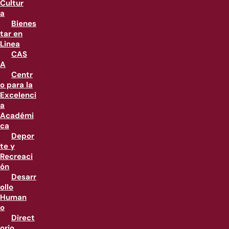
Cultur
a
Bienes
tar en
Linea
CAS
A
Centr
o para la
Excelenci
a
Académi
ca
Depor
te y
Recreaci
ón
Desarr
ollo
Human
o
Direct
orio