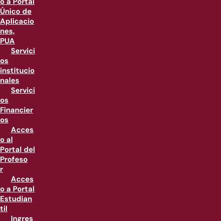
o a Portal
Único de
Aplicacio
nes,
PUA
Servici
os
institucio
nales
Servici
os
Financier
os
Acces
o al
Portal del
Profeso
r
Acces
o a Portal
Estudian
til
Ingres