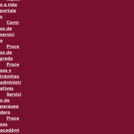
o a más
portale
s
Centr
os de
servici
o
Proce
so de
grado
Proce
sos y
trámites
administr
ativos
Servici
o de
parquea
dero
Proce
sos
académi