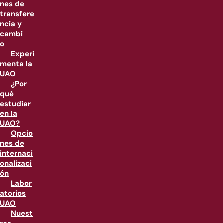
nes de
transfere
ncia y
cambi
o
Experi
menta la
UAO
¿Por
qué
estudiar
en la
UAO?
Opcio
nes de
internaci
onalizaci
ón
Labor
atorios
UAO
Nuest