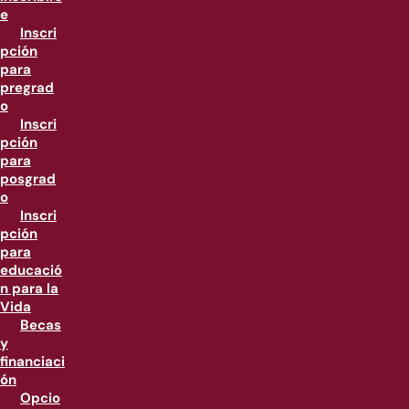
e
Inscri
pción
para
pregrad
o
Inscri
pción
para
posgrad
o
Inscri
pción
para
educació
n para la
Vida
Becas
y
financiaci
ón
Opcio