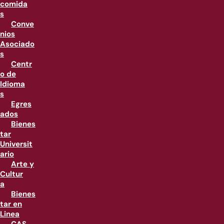
comida
s
Conve
nios
Asociado
s
Centr
o de
Idioma
s
Egres
ados
Bienes
tar
Universit
ario
Arte y
Cultur
a
Bienes
tar en
Linea