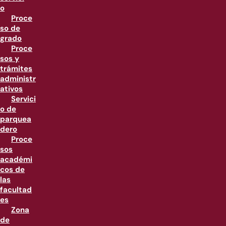
o
Proce
so de
grado
Proce
sos y
trámites
administr
ativos
Servici
o de
parquea
dero
Proce
sos
académi
cos de
las
facultad
es
Zona
de