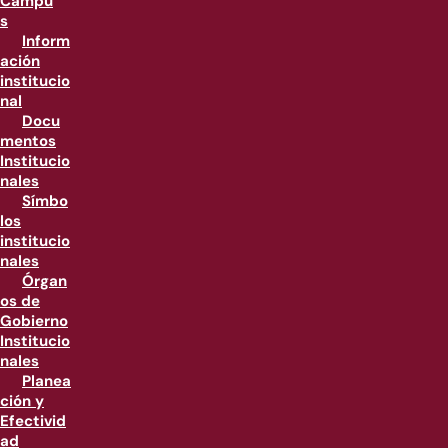
Campu
s
Inform
ación
institucio
nal
Docu
mentos
Institucio
nales
Símbo
los
institucio
nales
Órgan
os de
Gobierno
Institucio
nales
Planea
ción y
Efectivid
ad