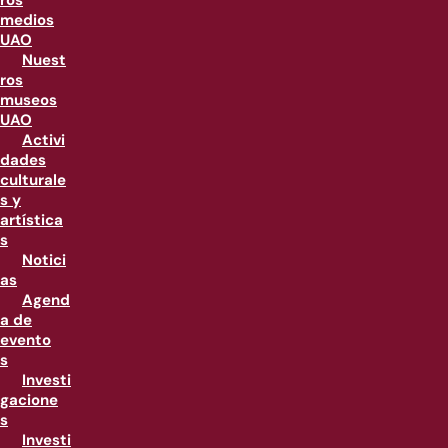
ros
medios
UAO
Nuest
ros
museos
UAO
Activi
dades
culturale
s y
artística
s
Notici
as
Agend
a de
evento
s
Investi
gacione
s
Investi