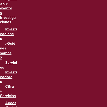
a de
evento
s
Investiga
ciones
Investi
gacione
s
¿Quié
nes
somos
?
Servici
os
Investi
gadore
s
Cifra
s
Servicios
Acces