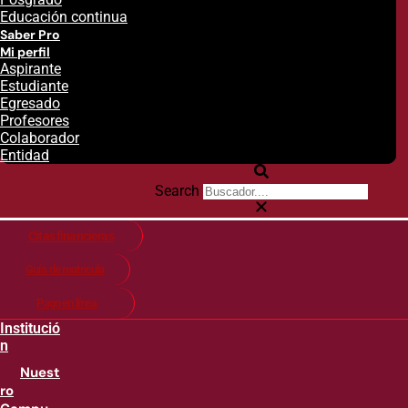
Educación continua
Saber Pro
Mi perfil
Aspirante
Estudiante
Egresado
Profesores
Colaborador
Entidad
Search
Citas financieras
Guía de matricula
Pago en línea
Institució
n
Nuest
ro